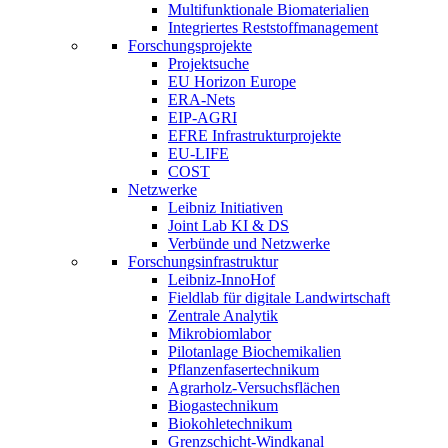
Multifunktionale Biomaterialien
Integriertes Reststoffmanagement
Forschungsprojekte
Projektsuche
EU Horizon Europe
ERA-Nets
EIP-AGRI
EFRE Infrastrukturprojekte
EU-LIFE
COST
Netzwerke
Leibniz Initiativen
Joint Lab KI & DS
Verbünde und Netzwerke
Forschungsinfrastruktur
Leibniz-InnoHof
Fieldlab für digitale Landwirtschaft
Zentrale Analytik
Mikrobiomlabor
Pilotanlage Biochemikalien
Pflanzenfasertechnikum
Agrarholz-Versuchsflächen
Biogastechnikum
Biokohletechnikum
Grenzschicht-Windkanal