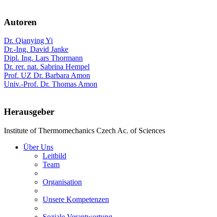
Autoren
Dr. Qianying Yi
Dr.-Ing. David Janke
Dipl. Ing. Lars Thormann
Dr. rer. nat. Sabrina Hempel
Prof. UZ Dr. Barbara Amon
Univ.-Prof. Dr. Thomas Amon
Herausgeber
Institute of Thermomechanics Czech Ac. of Sciences
Über Uns
Leitbild
Team
Organisation
Unsere Kompetenzen
Soziale Verantwortung