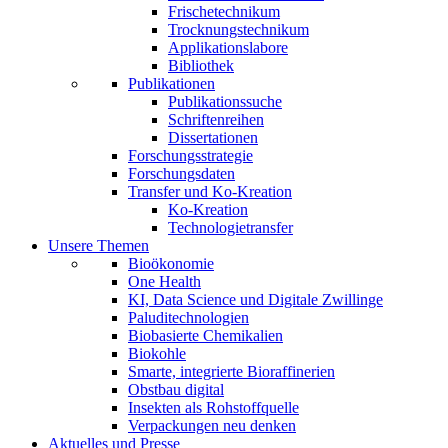
Frischetechnikum
Trocknungstechnikum
Applikationslabore
Bibliothek
Publikationen
Publikationssuche
Schriftenreihen
Dissertationen
Forschungsstrategie
Forschungsdaten
Transfer und Ko-Kreation
Ko-Kreation
Technologietransfer
Unsere Themen
Bioökonomie
One Health
KI, Data Science und Digitale Zwillinge
Paluditechnologien
Biobasierte Chemikalien
Biokohle
Smarte, integrierte Bioraffinerien
Obstbau digital
Insekten als Rohstoffquelle
Verpackungen neu denken
Aktuelles und Presse