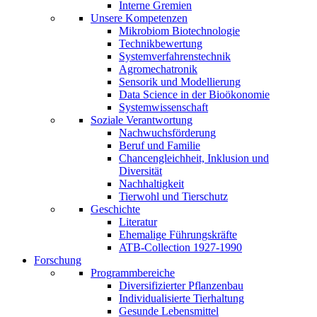
Interne Gremien
Unsere Kompetenzen
Mikrobiom Biotechnologie
Technikbewertung
Systemverfahrenstechnik
Agromechatronik
Sensorik und Modellierung
Data Science in der Bioökonomie
Systemwissenschaft
Soziale Verantwortung
Nachwuchsförderung
Beruf und Familie
Chancengleichheit, Inklusion und
Diversität
Nachhaltigkeit
Tierwohl und Tierschutz
Geschichte
Literatur
Ehemalige Führungskräfte
ATB-Collection 1927-1990
Forschung
Programmbereiche
Diversifizierter Pflanzenbau
Individualisierte Tierhaltung
Gesunde Lebensmittel