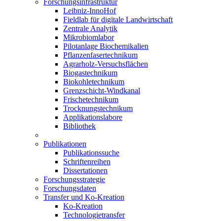
Forschungsinfrastruktur
Leibniz-InnoHof
Fieldlab für digitale Landwirtschaft
Zentrale Analytik
Mikrobiomlabor
Pilotanlage Biochemikalien
Pflanzenfasertechnikum
Agrarholz-Versuchsflächen
Biogastechnikum
Biokohletechnikum
Grenzschicht-Windkanal
Frischetechnikum
Trocknungstechnikum
Applikationslabore
Bibliothek
Publikationen
Publikationssuche
Schriftenreihen
Dissertationen
Forschungsstrategie
Forschungsdaten
Transfer und Ko-Kreation
Ko-Kreation
Technologietransfer