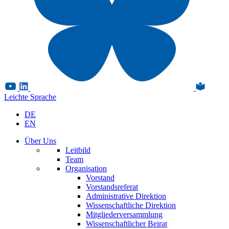
Leichte Sprache
DE
EN
Über Uns
Leitbild
Team
Organisation
Vorstand
Vorstandsreferat
Administrative Direktion
Wissenschaftliche Direktion
Mitgliederversammlung
Wissenschaftlicher Beirat