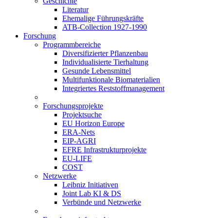
Geschichte
Literatur
Ehemalige Führungskräfte
ATB-Collection 1927-1990
Forschung
Programmbereiche
Diversifizierter Pflanzenbau
Individualisierte Tierhaltung
Gesunde Lebensmittel
Multifunktionale Biomaterialien
Integriertes Reststoffmanagement
Forschungsprojekte
Projektsuche
EU Horizon Europe
ERA-Nets
EIP-AGRI
EFRE Infrastrukturprojekte
EU-LIFE
COST
Netzwerke
Leibniz Initiativen
Joint Lab KI & DS
Verbünde und Netzwerke