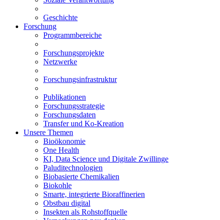
Geschichte
Forschung
Programmbereiche
Forschungsprojekte
Netzwerke
Forschungsinfrastruktur
Publikationen
Forschungsstrategie
Forschungsdaten
Transfer und Ko-Kreation
Unsere Themen
Bioökonomie
One Health
KI, Data Science und Digitale Zwillinge
Paluditechnologien
Biobasierte Chemikalien
Biokohle
Smarte, integrierte Bioraffinerien
Obstbau digital
Insekten als Rohstoffquelle