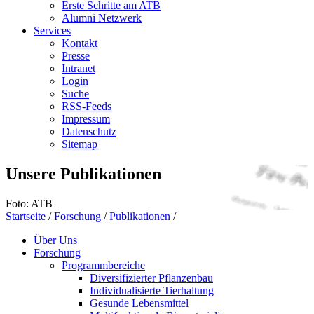
Erste Schritte am ATB
Alumni Netzwerk
Services
Kontakt
Presse
Intranet
Login
Suche
RSS-Feeds
Impressum
Datenschutz
Sitemap
Unsere Publikationen
Foto: ATB
Startseite
/
Forschung
/
Publikationen
/
Über Uns
Forschung
Programmbereiche
Diversifizierter Pflanzenbau
Individualisierte Tierhaltung
Gesunde Lebensmittel