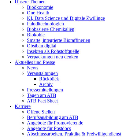
Unsere Themen
Bioökonomie
One Health
KI, Data Science und Digitale Zwillinge
Paluditechnologien
Biobasierte Chemikalien
Biokohle
Smarte, integrierte Bioraffinerien
Obstbau digital
Insekten als Rohstoffquelle
Verpackungen neu denken
Aktuelles und Presse
News
Veranstaltungen
Rückblick
Archiv
Pressemitteilungen
Tagen am ATB
ATB Fact Sheet
Karriere
Offene Stellen
Berufsausbildung am ATB
Angebote für Promovierende
Angebote für Postdocs
Abschlussarbeiten, Praktika & Freiwilligendienst