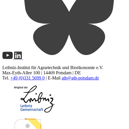
Leibniz-Institut für Agrartechnik und Bioökonomie e.V.
Max-Eyth-Allee 100 | 14469 Potsdam | DE
Tel.
+49 (0)331 5699 0
| E-Mail
atb@
atb-potsdam.de