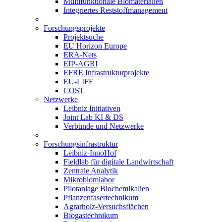
Multifunktionale Biomaterialien
Integriertes Reststoffmanagement
Forschungsprojekte
Projektsuche
EU Horizon Europe
ERA-Nets
EIP-AGRI
EFRE Infrastrukturprojekte
EU-LIFE
COST
Netzwerke
Leibniz Initiativen
Joint Lab KI & DS
Verbünde und Netzwerke
Forschungsinfrastruktur
Leibniz-InnoHof
Fieldlab für digitale Landwirtschaft
Zentrale Analytik
Mikrobiomlabor
Pilotanlage Biochemikalien
Pflanzenfasertechnikum
Agrarholz-Versuchsflächen
Biogastechnikum