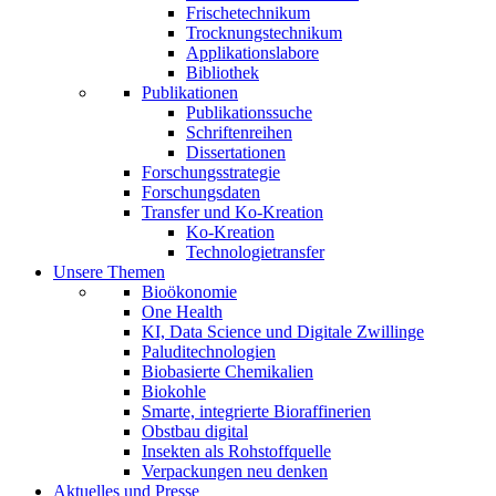
Frischetechnikum
Trocknungstechnikum
Applikationslabore
Bibliothek
Publikationen
Publikationssuche
Schriftenreihen
Dissertationen
Forschungsstrategie
Forschungsdaten
Transfer und Ko-Kreation
Ko-Kreation
Technologietransfer
Unsere Themen
Bioökonomie
One Health
KI, Data Science und Digitale Zwillinge
Paluditechnologien
Biobasierte Chemikalien
Biokohle
Smarte, integrierte Bioraffinerien
Obstbau digital
Insekten als Rohstoffquelle
Verpackungen neu denken
Aktuelles und Presse