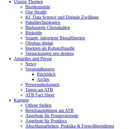
Unsere Themen
Bioökonomie
One Health
KI, Data Science und Digitale Zwillinge
Paluditechnologien
Biobasierte Chemikalien
Biokohle
Smarte, integrierte Bioraffinerien
Obstbau digital
Insekten als Rohstoffquelle
Verpackungen neu denken
Aktuelles und Presse
News
Veranstaltungen
Rückblick
Archiv
Pressemitteilungen
Tagen am ATB
ATB Fact Sheet
Karriere
Offene Stellen
Berufsausbildung am ATB
Angebote für Promovierende
Angebote für Postdocs
Abschlussarbeiten, Praktika & Freiwilligendienst