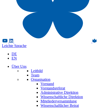
Leichte Sprache
DE
EN
Über Uns
Leitbild
Team
Organisation
Vorstand
Vorstandsreferat
Administrative Direktion
Wissenschaftliche Direktion
Mitgliederversammlung
Wissenschaftlicher Beirat