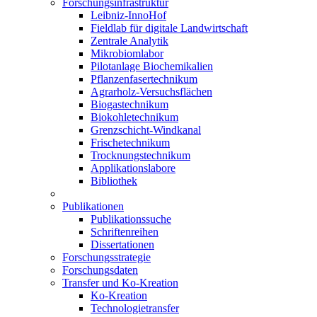
Forschungsinfrastruktur
Leibniz-InnoHof
Fieldlab für digitale Landwirtschaft
Zentrale Analytik
Mikrobiomlabor
Pilotanlage Biochemikalien
Pflanzenfasertechnikum
Agrarholz-Versuchsflächen
Biogastechnikum
Biokohletechnikum
Grenzschicht-Windkanal
Frischetechnikum
Trocknungstechnikum
Applikationslabore
Bibliothek
Publikationen
Publikationssuche
Schriftenreihen
Dissertationen
Forschungsstrategie
Forschungsdaten
Transfer und Ko-Kreation
Ko-Kreation
Technologietransfer