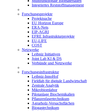
Multifunktionale Biomaterialien
Integriertes Reststoffmanagement
Forschungsprojekte
Projektsuche
EU Horizon Europe
ERA-Nets
EIP-AGRI
EFRE Infrastrukturprojekte
EU-LIFE
COST
Netzwerke
Leibniz Initiativen
Joint Lab KI & DS
Verbünde und Netzwerke
Forschungsinfrastruktur
Leibniz-InnoHof
Fieldlab für digitale Landwirtschaft
Zentrale Analytik
Mikrobiomlabor
Pilotanlage Biochemikalien
Pflanzenfasertechnikum
Agrarholz-Versuchsflächen
Biogastechnikum