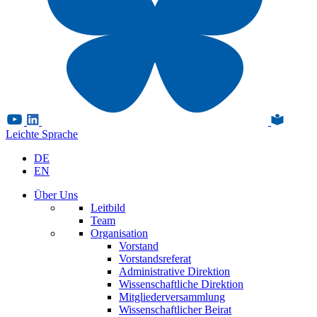
Leichte Sprache
DE
EN
Über Uns
Leitbild
Team
Organisation
Vorstand
Vorstandsreferat
Administrative Direktion
Wissenschaftliche Direktion
Mitgliederversammlung
Wissenschaftlicher Beirat