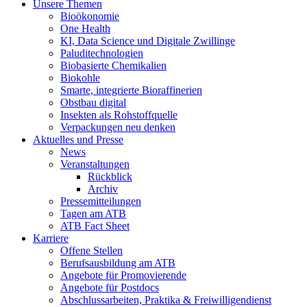
Unsere Themen
Bioökonomie
One Health
KI, Data Science und Digitale Zwillinge
Paluditechnologien
Biobasierte Chemikalien
Biokohle
Smarte, integrierte Bioraffinerien
Obstbau digital
Insekten als Rohstoffquelle
Verpackungen neu denken
Aktuelles und Presse
News
Veranstaltungen
Rückblick
Archiv
Pressemitteilungen
Tagen am ATB
ATB Fact Sheet
Karriere
Offene Stellen
Berufsausbildung am ATB
Angebote für Promovierende
Angebote für Postdocs
Abschlussarbeiten, Praktika & Freiwilligendienst