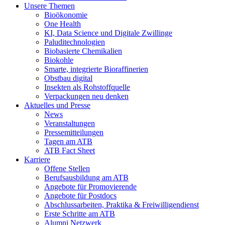
Unsere Themen
Bioökonomie
One Health
KI, Data Science und Digitale Zwillinge
Paluditechnologien
Biobasierte Chemikalien
Biokohle
Smarte, integrierte Bioraffinerien
Obstbau digital
Insekten als Rohstoffquelle
Verpackungen neu denken
Aktuelles und Presse
News
Veranstaltungen
Pressemitteilungen
Tagen am ATB
ATB Fact Sheet
Karriere
Offene Stellen
Berufsausbildung am ATB
Angebote für Promovierende
Angebote für Postdocs
Abschlussarbeiten, Praktika & Freiwilligendienst
Erste Schritte am ATB
Alumni Netzwerk