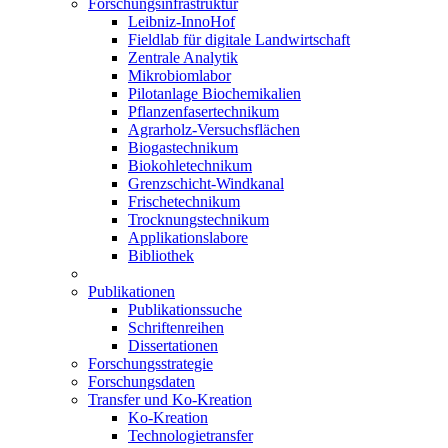
Forschungsinfrastruktur
Leibniz-InnoHof
Fieldlab für digitale Landwirtschaft
Zentrale Analytik
Mikrobiomlabor
Pilotanlage Biochemikalien
Pflanzenfasertechnikum
Agrarholz-Versuchsflächen
Biogastechnikum
Biokohletechnikum
Grenzschicht-Windkanal
Frischetechnikum
Trocknungstechnikum
Applikationslabore
Bibliothek
Publikationen
Publikationssuche
Schriftenreihen
Dissertationen
Forschungsstrategie
Forschungsdaten
Transfer und Ko-Kreation
Ko-Kreation
Technologietransfer