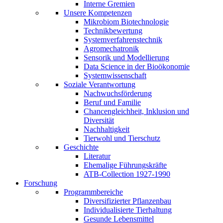
Interne Gremien
Unsere Kompetenzen
Mikrobiom Biotechnologie
Technikbewertung
Systemverfahrenstechnik
Agromechatronik
Sensorik und Modellierung
Data Science in der Bioökonomie
Systemwissenschaft
Soziale Verantwortung
Nachwuchsförderung
Beruf und Familie
Chancengleichheit, Inklusion und
Diversität
Nachhaltigkeit
Tierwohl und Tierschutz
Geschichte
Literatur
Ehemalige Führungskräfte
ATB-Collection 1927-1990
Forschung
Programmbereiche
Diversifizierter Pflanzenbau
Individualisierte Tierhaltung
Gesunde Lebensmittel