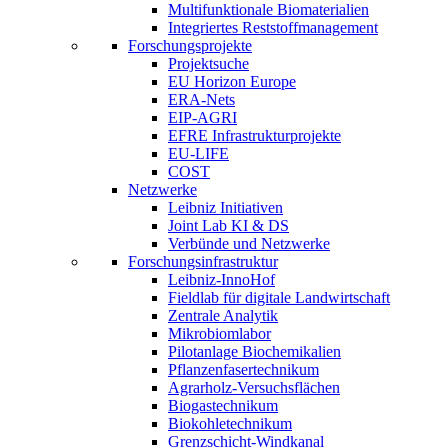
Multifunktionale Biomaterialien
Integriertes Reststoffmanagement
Forschungsprojekte
Projektsuche
EU Horizon Europe
ERA-Nets
EIP-AGRI
EFRE Infrastrukturprojekte
EU-LIFE
COST
Netzwerke
Leibniz Initiativen
Joint Lab KI & DS
Verbünde und Netzwerke
Forschungsinfrastruktur
Leibniz-InnoHof
Fieldlab für digitale Landwirtschaft
Zentrale Analytik
Mikrobiomlabor
Pilotanlage Biochemikalien
Pflanzenfasertechnikum
Agrarholz-Versuchsflächen
Biogastechnikum
Biokohletechnikum
Grenzschicht-Windkanal