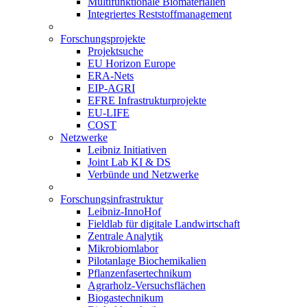
Multifunktionale Biomaterialien
Integriertes Reststoffmanagement
Forschungsprojekte
Projektsuche
EU Horizon Europe
ERA-Nets
EIP-AGRI
EFRE Infrastrukturprojekte
EU-LIFE
COST
Netzwerke
Leibniz Initiativen
Joint Lab KI & DS
Verbünde und Netzwerke
Forschungsinfrastruktur
Leibniz-InnoHof
Fieldlab für digitale Landwirtschaft
Zentrale Analytik
Mikrobiomlabor
Pilotanlage Biochemikalien
Pflanzenfasertechnikum
Agrarholz-Versuchsflächen
Biogastechnikum