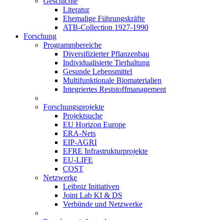
Geschichte
Literatur
Ehemalige Führungskräfte
ATB-Collection 1927-1990
Forschung
Programmbereiche
Diversifizierter Pflanzenbau
Individualisierte Tierhaltung
Gesunde Lebensmittel
Multifunktionale Biomaterialien
Integriertes Reststoffmanagement
Forschungsprojekte
Projektsuche
EU Horizon Europe
ERA-Nets
EIP-AGRI
EFRE Infrastrukturprojekte
EU-LIFE
COST
Netzwerke
Leibniz Initiativen
Joint Lab KI & DS
Verbünde und Netzwerke