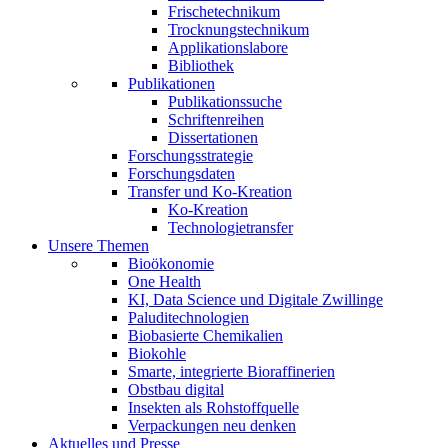
Frischetechnikum
Trocknungstechnikum
Applikationslabore
Bibliothek
Publikationen
Publikationssuche
Schriftenreihen
Dissertationen
Forschungsstrategie
Forschungsdaten
Transfer und Ko-Kreation
Ko-Kreation
Technologietransfer
Unsere Themen
Bioökonomie
One Health
KI, Data Science und Digitale Zwillinge
Paluditechnologien
Biobasierte Chemikalien
Biokohle
Smarte, integrierte Bioraffinerien
Obstbau digital
Insekten als Rohstoffquelle
Verpackungen neu denken
Aktuelles und Presse