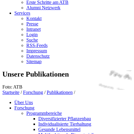
Erste Schritte am ATB
Alumni Netzwerk
Services
Kontakt
Presse
Intranet
Login
Suche
RSS-Feeds
Impressum
Datenschutz
Sitemap
Unsere Publikationen
Foto: ATB
Startseite
/
Forschung
/
Publikationen
/
Über Uns
Forschung
Programmbereiche
Diversifizierter Pflanzenbau
Individualisierte Tierhaltung
Gesunde Lebensmittel