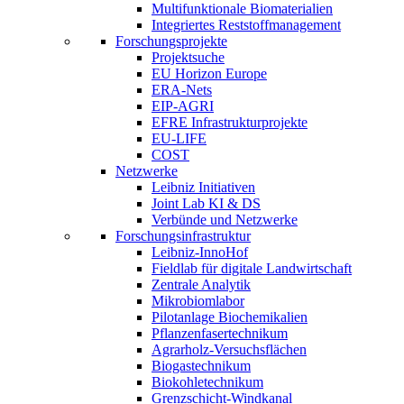
Multifunktionale Biomaterialien
Integriertes Reststoffmanagement
Forschungsprojekte
Projektsuche
EU Horizon Europe
ERA-Nets
EIP-AGRI
EFRE Infrastrukturprojekte
EU-LIFE
COST
Netzwerke
Leibniz Initiativen
Joint Lab KI & DS
Verbünde und Netzwerke
Forschungsinfrastruktur
Leibniz-InnoHof
Fieldlab für digitale Landwirtschaft
Zentrale Analytik
Mikrobiomlabor
Pilotanlage Biochemikalien
Pflanzenfasertechnikum
Agrarholz-Versuchsflächen
Biogastechnikum
Biokohletechnikum
Grenzschicht-Windkanal