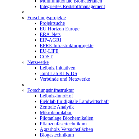
Multifunktionale Biomaterialien
Integriertes Reststoffmanagement
Forschungsprojekte
Projektsuche
EU Horizon Europe
ERA-Nets
EIP-AGRI
EFRE Infrastrukturprojekte
EU-LIFE
COST
Netzwerke
Leibniz Initiativen
Joint Lab KI & DS
Verbünde und Netzwerke
Forschungsinfrastruktur
Leibniz-InnoHof
Fieldlab für digitale Landwirtschaft
Zentrale Analytik
Mikrobiomlabor
Pilotanlage Biochemikalien
Pflanzenfasertechnikum
Agrarholz-Versuchsflächen
Biogastechnikum