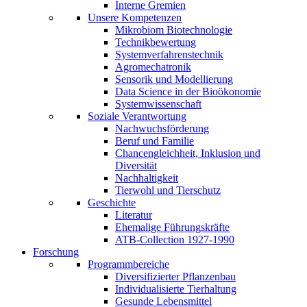
Interne Gremien
Unsere Kompetenzen
Mikrobiom Biotechnologie
Technikbewertung
Systemverfahrenstechnik
Agromechatronik
Sensorik und Modellierung
Data Science in der Bioökonomie
Systemwissenschaft
Soziale Verantwortung
Nachwuchsförderung
Beruf und Familie
Chancengleichheit, Inklusion und
Diversität
Nachhaltigkeit
Tierwohl und Tierschutz
Geschichte
Literatur
Ehemalige Führungskräfte
ATB-Collection 1927-1990
Forschung
Programmbereiche
Diversifizierter Pflanzenbau
Individualisierte Tierhaltung
Gesunde Lebensmittel