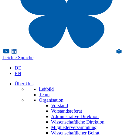
Leichte Sprache
DE
EN
Über Uns
Leitbild
Team
Organisation
Vorstand
Vorstandsreferat
Administrative Direktion
Wissenschaftliche Direktion
Mitgliederversammlung
Wissenschaftlicher Beirat