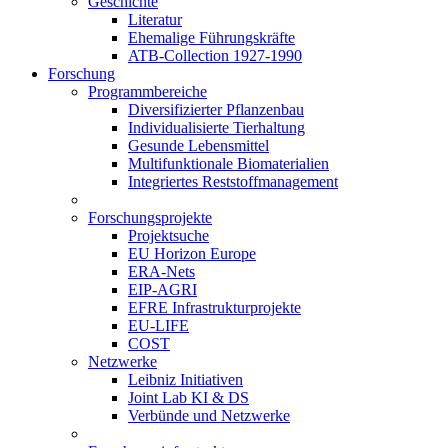
Geschichte
Literatur
Ehemalige Führungskräfte
ATB-Collection 1927-1990
Forschung
Programmbereiche
Diversifizierter Pflanzenbau
Individualisierte Tierhaltung
Gesunde Lebensmittel
Multifunktionale Biomaterialien
Integriertes Reststoffmanagement
Forschungsprojekte
Projektsuche
EU Horizon Europe
ERA-Nets
EIP-AGRI
EFRE Infrastrukturprojekte
EU-LIFE
COST
Netzwerke
Leibniz Initiativen
Joint Lab KI & DS
Verbünde und Netzwerke