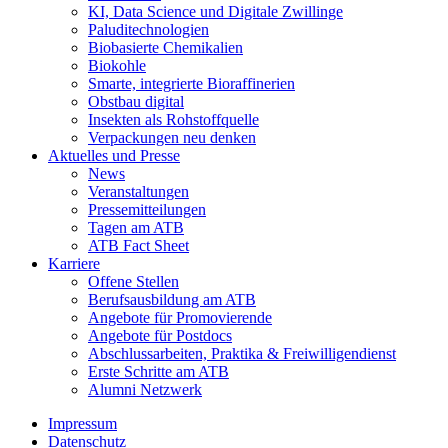
KI, Data Science und Digitale Zwillinge
Paluditechnologien
Biobasierte Chemikalien
Biokohle
Smarte, integrierte Bioraffinerien
Obstbau digital
Insekten als Rohstoffquelle
Verpackungen neu denken
Aktuelles und Presse
News
Veranstaltungen
Pressemitteilungen
Tagen am ATB
ATB Fact Sheet
Karriere
Offene Stellen
Berufsausbildung am ATB
Angebote für Promovierende
Angebote für Postdocs
Abschlussarbeiten, Praktika & Freiwilligendienst
Erste Schritte am ATB
Alumni Netzwerk
Impressum
Datenschutz