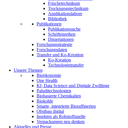
Frischetechnikum
Trocknungstechnikum
Applikationslabore
Bibliothek
Publikationen
Publikationssuche
Schriftenreihen
Dissertationen
Forschungsstrategie
Forschungsdaten
Transfer und Ko-Kreation
Ko-Kreation
Technologietransfer
Unsere Themen
Bioökonomie
One Health
KI, Data Science und Digitale Zwillinge
Paluditechnologien
Biobasierte Chemikalien
Biokohle
Smarte, integrierte Bioraffinerien
Obstbau digital
Insekten als Rohstoffquelle
Verpackungen neu denken
Aktuelles und Presse