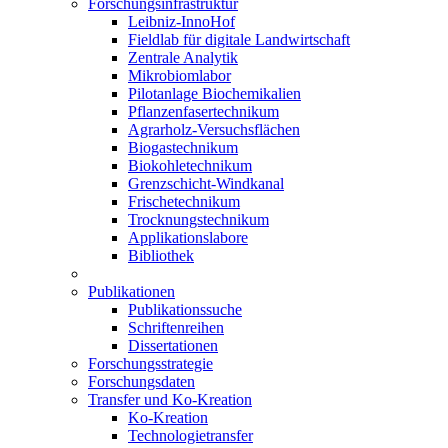
Forschungsinfrastruktur
Leibniz-InnoHof
Fieldlab für digitale Landwirtschaft
Zentrale Analytik
Mikrobiomlabor
Pilotanlage Biochemikalien
Pflanzenfasertechnikum
Agrarholz-Versuchsflächen
Biogastechnikum
Biokohletechnikum
Grenzschicht-Windkanal
Frischetechnikum
Trocknungstechnikum
Applikationslabore
Bibliothek
Publikationen
Publikationssuche
Schriftenreihen
Dissertationen
Forschungsstrategie
Forschungsdaten
Transfer und Ko-Kreation
Ko-Kreation
Technologietransfer