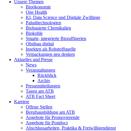
Unsere Themen
Bioökonomie
One Health
KI, Data Science und Digitale Zwillinge
Paluditechnologien
Biobasierte Chemikalien
Biokohle
Smarte, integrierte Bioraffinerien
Obstbau digital
Insekten als Rohstoffquelle
Verpackungen neu denken
Aktuelles und Presse
News
Veranstaltungen
Rückblick
Archiv
Pressemitteilungen
Tagen am ATB
ATB Fact Sheet
Karriere
Offene Stellen
Berufsausbildung am ATB
Angebote für Promovierende
Angebote für Postdocs
Abschlussarbeiten, Praktika & Freiwilligendienst