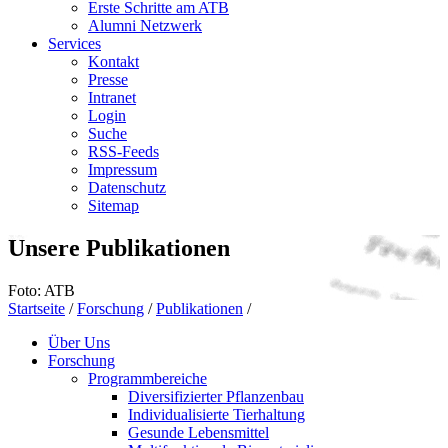
Erste Schritte am ATB
Alumni Netzwerk
Services
Kontakt
Presse
Intranet
Login
Suche
RSS-Feeds
Impressum
Datenschutz
Sitemap
Unsere Publikationen
Foto: ATB
Startseite
/
Forschung
/
Publikationen
/
Über Uns
Forschung
Programmbereiche
Diversifizierter Pflanzenbau
Individualisierte Tierhaltung
Gesunde Lebensmittel