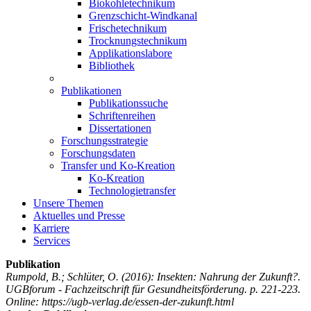
Biokohletechnikum
Grenzschicht-Windkanal
Frischetechnikum
Trocknungstechnikum
Applikationslabore
Bibliothek
Publikationen
Publikationssuche
Schriftenreihen
Dissertationen
Forschungsstrategie
Forschungsdaten
Transfer und Ko-Kreation
Ko-Kreation
Technologietransfer
Unsere Themen
Aktuelles und Presse
Karriere
Services
Publikation
Rumpold, B.; Schlüter, O.
(2016): Insekten: Nahrung der Zukunft?.
UGBforum - Fachzeitschrift für Gesundheitsförderung. p. 221-223.
Online: https://ugb-verlag.de/essen-der-zukunft.html