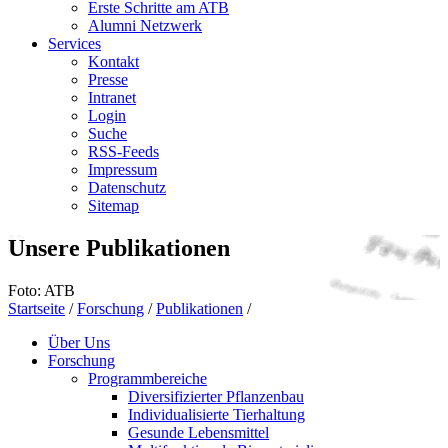
Erste Schritte am ATB
Alumni Netzwerk
Services
Kontakt
Presse
Intranet
Login
Suche
RSS-Feeds
Impressum
Datenschutz
Sitemap
Unsere Publikationen
Foto: ATB
Startseite
/
Forschung
/
Publikationen
/
Über Uns
Forschung
Programmbereiche
Diversifizierter Pflanzenbau
Individualisierte Tierhaltung
Gesunde Lebensmittel