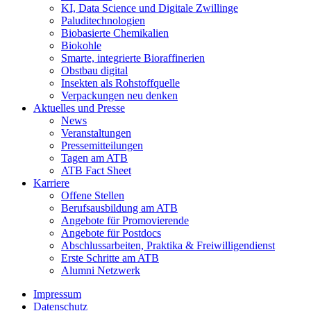
KI, Data Science und Digitale Zwillinge
Paluditechnologien
Biobasierte Chemikalien
Biokohle
Smarte, integrierte Bioraffinerien
Obstbau digital
Insekten als Rohstoffquelle
Verpackungen neu denken
Aktuelles und Presse
News
Veranstaltungen
Pressemitteilungen
Tagen am ATB
ATB Fact Sheet
Karriere
Offene Stellen
Berufsausbildung am ATB
Angebote für Promovierende
Angebote für Postdocs
Abschlussarbeiten, Praktika & Freiwilligendienst
Erste Schritte am ATB
Alumni Netzwerk
Impressum
Datenschutz