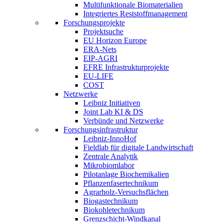
Multifunktionale Biomaterialien
Integriertes Reststoffmanagement
Forschungsprojekte
Projektsuche
EU Horizon Europe
ERA-Nets
EIP-AGRI
EFRE Infrastrukturprojekte
EU-LIFE
COST
Netzwerke
Leibniz Initiativen
Joint Lab KI & DS
Verbünde und Netzwerke
Forschungsinfrastruktur
Leibniz-InnoHof
Fieldlab für digitale Landwirtschaft
Zentrale Analytik
Mikrobiomlabor
Pilotanlage Biochemikalien
Pflanzenfasertechnikum
Agrarholz-Versuchsflächen
Biogastechnikum
Biokohletechnikum
Grenzschicht-Windkanal