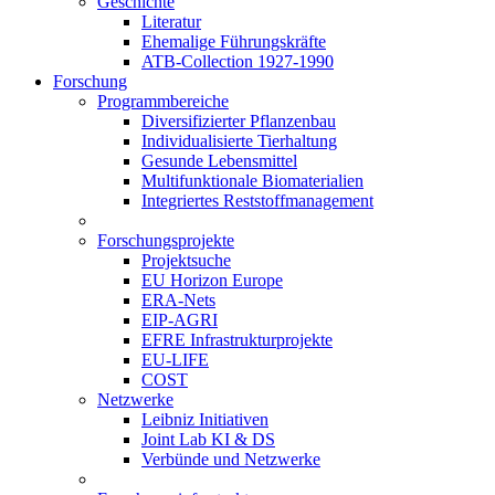
Geschichte
Literatur
Ehemalige Führungskräfte
ATB-Collection 1927-1990
Forschung
Programmbereiche
Diversifizierter Pflanzenbau
Individualisierte Tierhaltung
Gesunde Lebensmittel
Multifunktionale Biomaterialien
Integriertes Reststoffmanagement
Forschungsprojekte
Projektsuche
EU Horizon Europe
ERA-Nets
EIP-AGRI
EFRE Infrastrukturprojekte
EU-LIFE
COST
Netzwerke
Leibniz Initiativen
Joint Lab KI & DS
Verbünde und Netzwerke