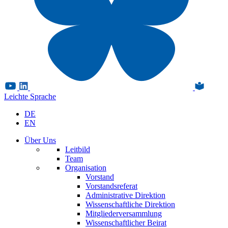
Leichte Sprache
DE
EN
Über Uns
Leitbild
Team
Organisation
Vorstand
Vorstandsreferat
Administrative Direktion
Wissenschaftliche Direktion
Mitgliederversammlung
Wissenschaftlicher Beirat