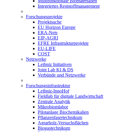
Multifunktionale Biomaterialien
Integriertes Reststoffmanagement
Forschungsprojekte
Projektsuche
EU Horizon Europe
ERA-Nets
EIP-AGRI
EFRE Infrastrukturprojekte
EU-LIFE
COST
Netzwerke
Leibniz Initiativen
Joint Lab KI & DS
Verbünde und Netzwerke
Forschungsinfrastruktur
Leibniz-InnoHof
Fieldlab für digitale Landwirtschaft
Zentrale Analytik
Mikrobiomlabor
Pilotanlage Biochemikalien
Pflanzenfasertechnikum
Agrarholz-Versuchsflächen
Biogastechnikum