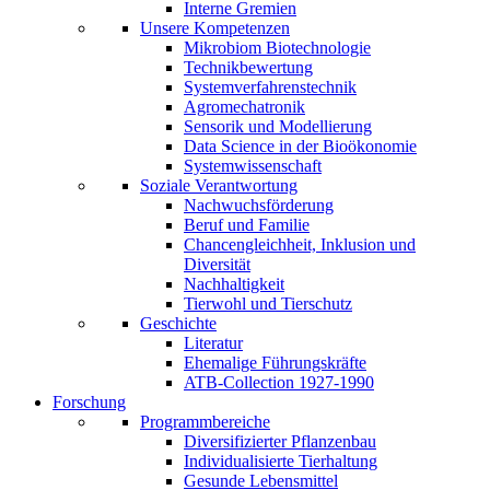
Interne Gremien
Unsere Kompetenzen
Mikrobiom Biotechnologie
Technikbewertung
Systemverfahrenstechnik
Agromechatronik
Sensorik und Modellierung
Data Science in der Bioökonomie
Systemwissenschaft
Soziale Verantwortung
Nachwuchsförderung
Beruf und Familie
Chancengleichheit, Inklusion und
Diversität
Nachhaltigkeit
Tierwohl und Tierschutz
Geschichte
Literatur
Ehemalige Führungskräfte
ATB-Collection 1927-1990
Forschung
Programmbereiche
Diversifizierter Pflanzenbau
Individualisierte Tierhaltung
Gesunde Lebensmittel