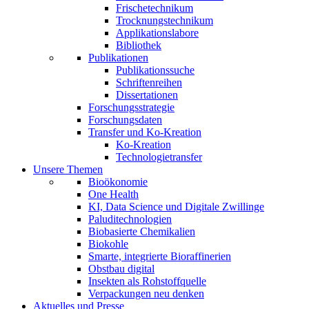
Frischetechnikum
Trocknungstechnikum
Applikationslabore
Bibliothek
Publikationen
Publikationssuche
Schriftenreihen
Dissertationen
Forschungsstrategie
Forschungsdaten
Transfer und Ko-Kreation
Ko-Kreation
Technologietransfer
Unsere Themen
Bioökonomie
One Health
KI, Data Science und Digitale Zwillinge
Paluditechnologien
Biobasierte Chemikalien
Biokohle
Smarte, integrierte Bioraffinerien
Obstbau digital
Insekten als Rohstoffquelle
Verpackungen neu denken
Aktuelles und Presse