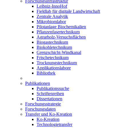
Forschungsinfrastruktur
Leibniz-InnoHof
Fieldlab für digitale Landwirtschaft
Zentrale Analytik
Mikrobiomlabor
Pilotanlage Biochemikalien
Pflanzenfasertechnikum
Agrarholz-Versuchsflächen
Biogastechnikum
Biokohletechnikum
Grenzschicht-Windkanal
Frischetechnikum
Trocknungstechnikum
Applikationslabore
Bibliothek
Publikationen
Publikationssuche
Schriftenreihen
Dissertationen
Forschungsstrategie
Forschungsdaten
Transfer und Ko-Kreation
Ko-Kreation
Technologietransfer