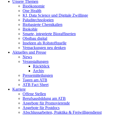
Unsere Themen
Bioökonomie
One Health
KI, Data Science und Digitale Zwillinge
Paluditechnologien
Biobasierte Chemikalien
Biokohle
Smarte, integrierte Bioraffinerien
Obstbau digital
Insekten als Rohstoffquelle
Verpackungen neu denken
Aktuelles und Presse
News
Veranstaltungen
Rückblick
Archiv
Pressemitteilungen
Tagen am ATB
ATB Fact Sheet
Karriere
Offene Stellen
Berufsausbildung am ATB
Angebote für Promovierende
Angebote für Postdocs
Abschlussarbeiten, Praktika & Freiwilligendienst