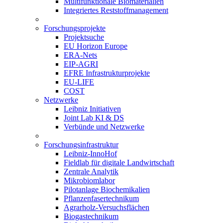
Multifunktionale Biomaterialien
Integriertes Reststoffmanagement
Forschungsprojekte
Projektsuche
EU Horizon Europe
ERA-Nets
EIP-AGRI
EFRE Infrastrukturprojekte
EU-LIFE
COST
Netzwerke
Leibniz Initiativen
Joint Lab KI & DS
Verbünde und Netzwerke
Forschungsinfrastruktur
Leibniz-InnoHof
Fieldlab für digitale Landwirtschaft
Zentrale Analytik
Mikrobiomlabor
Pilotanlage Biochemikalien
Pflanzenfasertechnikum
Agrarholz-Versuchsflächen
Biogastechnikum