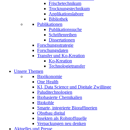
Frischetechnikum
Trocknungstechnikum
Applikationslabore
Bibliothek
Publikationen
Publikationssuche
Schriftenreihen
Dissertationen
Forschungsstrategie
Forschungsdaten
Transfer und Ko-Kreation
Ko-Kreation
Technologietransfer
Unsere Themen
Bioökonomie
One Health
KI, Data Science und Digitale Zwillinge
Paluditechnologien
Biobasierte Chemikalien
Biokohle
Smarte, integrierte Bioraffinerien
Obstbau digital
Insekten als Rohstoffquelle
Verpackungen neu denken
Aktuelles und Presse