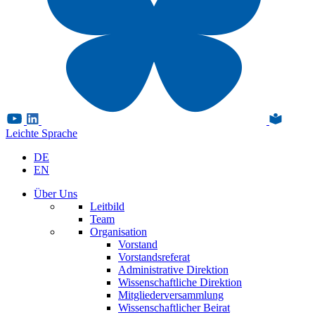
Leichte Sprache
DE
EN
Über Uns
Leitbild
Team
Organisation
Vorstand
Vorstandsreferat
Administrative Direktion
Wissenschaftliche Direktion
Mitgliederversammlung
Wissenschaftlicher Beirat