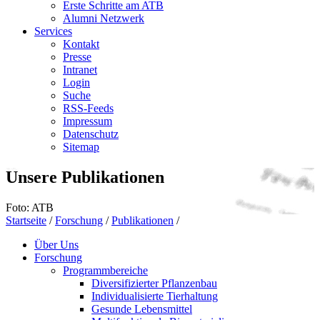
Erste Schritte am ATB
Alumni Netzwerk
Services
Kontakt
Presse
Intranet
Login
Suche
RSS-Feeds
Impressum
Datenschutz
Sitemap
Unsere Publikationen
Foto: ATB
Startseite
/
Forschung
/
Publikationen
/
Über Uns
Forschung
Programmbereiche
Diversifizierter Pflanzenbau
Individualisierte Tierhaltung
Gesunde Lebensmittel