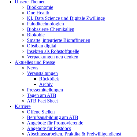
Unsere Themen
Bioökonomie
One Health
KI, Data Science und Digitale Zwillinge
Paluditechnologien
Biobasierte Chemikalien
Biokohle
Smarte, integrierte Bioraffinerien
Obstbau digital
Insekten als Rohstoffquelle
Verpackungen neu denken
Aktuelles und Presse
News
Veranstaltungen
Rückblick
Archiv
Pressemitteilungen
Tagen am ATB
ATB Fact Sheet
Karriere
Offene Stellen
Berufsausbildung am ATB
Angebote für Promovierende
Angebote für Postdocs
Abschlussarbeiten, Praktika & Freiwilligendienst