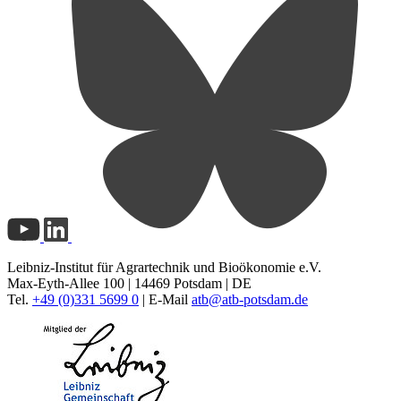
Leibniz-Institut für Agrartechnik und Bioökonomie e.V.
Max-Eyth-Allee 100 | 14469 Potsdam | DE
Tel.
+49 (0)331 5699 0
| E-Mail
atb@
atb-potsdam.de