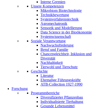
Interne Gremien
Unsere Kompetenzen
Mikrobiom Biotechnologie
Technikbewertung
Systemverfahrenstechnik
Agromechatronik
Sensorik und Modellierung
Data Science in der Bioökonomie
Systemwissenschaft
Soziale Verantwortung
Nachwuchsförderung
Beruf und Familie
Chancengleichheit, Inklusion und
Diversität
Nachhaltigkeit
Tierwohl und Tierschutz
Geschichte
Literatur
Ehemalige Führungskräfte
ATB-Collection 1927-1990
Forschung
Programmbereiche
Diversifizierter Pflanzenbau
Individualisierte Tierhaltung
Gesunde Lebensmittel