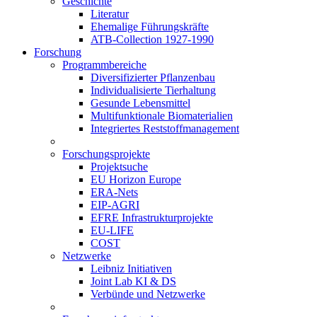
Geschichte
Literatur
Ehemalige Führungskräfte
ATB-Collection 1927-1990
Forschung
Programmbereiche
Diversifizierter Pflanzenbau
Individualisierte Tierhaltung
Gesunde Lebensmittel
Multifunktionale Biomaterialien
Integriertes Reststoffmanagement
Forschungsprojekte
Projektsuche
EU Horizon Europe
ERA-Nets
EIP-AGRI
EFRE Infrastrukturprojekte
EU-LIFE
COST
Netzwerke
Leibniz Initiativen
Joint Lab KI & DS
Verbünde und Netzwerke