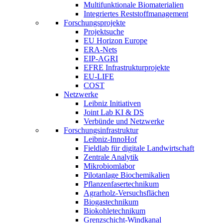
Multifunktionale Biomaterialien
Integriertes Reststoffmanagement
Forschungsprojekte
Projektsuche
EU Horizon Europe
ERA-Nets
EIP-AGRI
EFRE Infrastrukturprojekte
EU-LIFE
COST
Netzwerke
Leibniz Initiativen
Joint Lab KI & DS
Verbünde und Netzwerke
Forschungsinfrastruktur
Leibniz-InnoHof
Fieldlab für digitale Landwirtschaft
Zentrale Analytik
Mikrobiomlabor
Pilotanlage Biochemikalien
Pflanzenfasertechnikum
Agrarholz-Versuchsflächen
Biogastechnikum
Biokohletechnikum
Grenzschicht-Windkanal