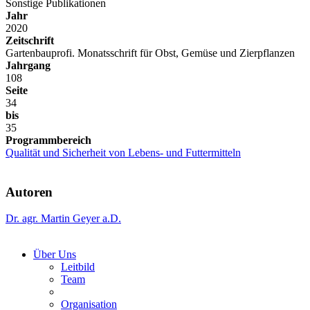
Sonstige Publikationen
Jahr
2020
Zeitschrift
Gartenbauprofi. Monatsschrift für Obst, Gemüse und Zierpflanzen
Jahrgang
108
Seite
34
bis
35
Programmbereich
Qualität und Sicherheit von Lebens- und Futtermitteln
Autoren
Dr. agr. Martin Geyer a.D.
Über Uns
Leitbild
Team
Organisation