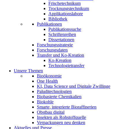
Frischetechnikum
Trocknungstechnikum
Applikationslabore
Bibliothek
Publikationen
Publikationssuche
Schriftenreihen
Dissertationen
Forschungsstrategie
Forschungsdaten
Transfer und Ko-Kreation
Ko-Kreation
Technologietransfer
Unsere Themen
Bioökonomie
One Health
KI, Data Science und Digitale Zwillinge
Paluditechnologien
Biobasierte Chemikalien
Biokohle
Smarte, integrierte Bioraffinerien
Obstbau digital
Insekten als Rohstoffquelle
Verpackungen neu denken
Aktuelles und Presse