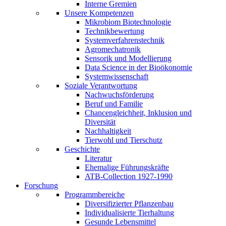
Interne Gremien
Unsere Kompetenzen
Mikrobiom Biotechnologie
Technikbewertung
Systemverfahrenstechnik
Agromechatronik
Sensorik und Modellierung
Data Science in der Bioökonomie
Systemwissenschaft
Soziale Verantwortung
Nachwuchsförderung
Beruf und Familie
Chancengleichheit, Inklusion und
Diversität
Nachhaltigkeit
Tierwohl und Tierschutz
Geschichte
Literatur
Ehemalige Führungskräfte
ATB-Collection 1927-1990
Forschung
Programmbereiche
Diversifizierter Pflanzenbau
Individualisierte Tierhaltung
Gesunde Lebensmittel