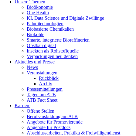
Unsere Themen
Bioökonomie
One Health
KI, Data Science und Digitale Zwillinge
Paluditechnologien
Biobasierte Chemikalien
Biokohle
Smarte, integrierte Bioraffinerien
Obstbau digital
Insekten als Rohstoffquelle
Verpackungen neu denken
Aktuelles und Presse
News
Veranstaltungen
Rückblick
Archiv
Pressemitteilungen
Tagen am ATB
ATB Fact Sheet
Karriere
Offene Stellen
Berufsausbildung am ATB
Angebote für Promovierende
Angebote für Postdocs
Abschlussarbeiten, Praktika & Freiwilligendienst