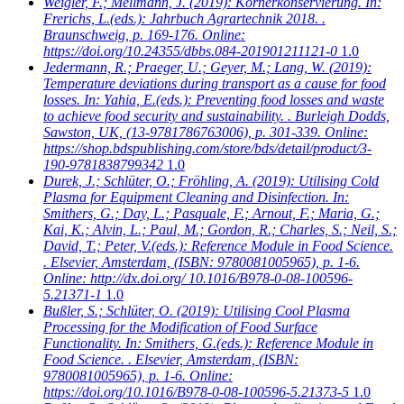
Weigler, F.; Mellmann, J.
(2019): Körnerkonservierung. In:
Frerichs, L.(eds.): Jahrbuch Agrartechnik 2018. .
Braunschweig, p. 169-176. Online:
https://doi.org/10.24355/dbbs.084-201901211121-0
1.0
Jedermann, R.; Praeger, U.; Geyer, M.; Lang, W.
(2019):
Temperature deviations during transport as a cause for food
losses. In: Yahia, E.(eds.): Preventing food losses and waste
to achieve food security and sustainability. . Burleigh Dodds,
Sawston, UK, (13-9781786763006), p. 301-339. Online:
https://shop.bdspublishing.com/store/bds/detail/product/3-
190-9781838799342
1.0
Durek, J.; Schlüter, O.; Fröhling, A.
(2019): Utilising Cold
Plasma for Equipment Cleaning and Disinfection. In:
Smithers, G.; Day, L.; Pasquale, F.; Arnout, F.; Maria, G.;
Kai, K.; Alvin, L.; Paul, M.; Gordon, R.; Charles, S.; Neil, S.;
David, T.; Peter, V.(eds.): Reference Module in Food Science.
. Elsevier, Amsterdam, (ISBN: 9780081005965), p. 1-6.
Online: http://dx.doi.org/ 10.1016/B978-0-08-100596-
5.21371-1
1.0
Bußler, S.; Schlüter, O.
(2019): Utilising Cool Plasma
Processing for the Modification of Food Surface
Functionality. In: Smithers, G.(eds.): Reference Module in
Food Science. . Elsevier, Amsterdam, (ISBN:
9780081005965), p. 1-6. Online:
https://doi.org/10.1016/B978-0-08-100596-5.21373-5
1.0