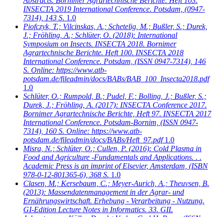
Abstracts. Bornimer Agrartechnische Berichte. Heft 103.
INSECTA 2019 International Conference. Potsdam, (0947-
7314), 143 S.
1.0
Piofczyk, T.; Vilcinskas, A.; Schetelig, M.; Bußler, S.; Durek,
J.; Fröhling, A.; Schlüter, O.
(2018): International
Symposium on Insects. INSECTA 2018. Bornimer
Agrartechnische Berichte. Heft 100. INSECTA 2018
International Conference. Potsdam, (ISSN 0947-7314), 146
S. Online: https://www.atb-
potsdam.de/fileadmin/docs/BABs/BAB_100_Insecta2018.pdf
1.0
Schlüter, O.; Rumpold, B.; Pudel, F.; Bolling, J.; Bußler, S.;
Durek, J.; Fröhling, A.
(2017): INSECTA Conference 2017.
Bornimer Agrartechnische Berichte, Heft 97. INSECTA 2017
International Conference. Potsdam-Bornim, (ISSN 0947-
7314), 160 S. Online: https://www.atb-
potsdam.de/fileadmin/docs/BABs/Heft_97.pdf
1.0
Misra, N.; Schlüter, O.; Cullen, P.
(2016): Cold Plasma in
Food and Agriculture -Fundamentals and Applications. . .
Academic Press is an imprint of Elsevier, Amsterdam, (ISBN
978-0-12-801365-6), 368 S.
1.0
Clasen, M.; Kersebaum, C.; Meyer-Aurich, A.; Theuvsen, B.
(2013): Massendatenmanagement in der Agrar- und
Ernährungswirtschaft. Erhebung - Verarbeitung - Nutzung.
GI-Edition Lecture Notes in Informatics. 33. GIL