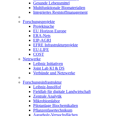
Gesunde Lebensmittel
Multifunktionale Biomaterialien
Integriertes Reststoffmanagement
Forschungsprojekte
Projektsuche
EU Horizon Europe
ERA-Nets
EIP-AGRI
EFRE Infrastrukturprojekte
EU-LIFE
COST
Netzwerke
Leibniz Initiativen
Joint Lab KI & DS
Verbünde und Netzwerke
Forschungsinfrastruktur
Leibniz-InnoHof
Fieldlab für digitale Landwirtschaft
Zentrale Analytik
Mikrobiomlabor
Pilotanlage Biochemikalien
Pflanzenfasertechnikum
Agrarholz-Versuchsflächen