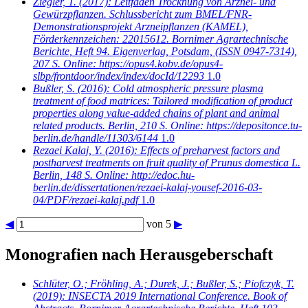
Ziegler, T.
(2017): Leitfaden Trocknung von Arznei- und
Gewürzpflanzen. Schlussbericht zum BMEL/FNR-
Demonstrationsprojekt Arzneipflanzen (KAMEL),
Förderkennzeichen: 22015612. Bornimer Agrartechnische
Berichte, Heft 94. Eigenverlag, Potsdam, (ISSN 0947-7314),
207 S. Online: https://opus4.kobv.de/opus4-
slbp/frontdoor/index/index/docId/12293
1.0
Bußler, S.
(2016): Cold atmospheric pressure plasma
treatment of food matrices: Tailored modification of product
properties along value-added chains of plant and animal
related products. Berlin, 210 S. Online: https://depositonce.tu-
berlin.de/handle/11303/6144
1.0
Rezaei Kalaj, Y.
(2016): Effects of preharvest factors and
postharvest treatments on fruit quality of Prunus domestica L.
Berlin, 148 S. Online: http://edoc.hu-
berlin.de/dissertationen/rezaei-kalaj-yousef-2016-03-
04/PDF/rezaei-kalaj.pdf
1.0
◀
von 5
▶
Monografien nach Herausgeberschaft
Schlüter, O.; Fröhling, A.; Durek, J.; Bußler, S.; Piofczyk, T.
(2019): INSECTA 2019 International Conference. Book of