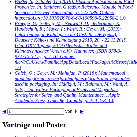
Bußler, S.; Schlüter, O.
(2019): Plasma Application and Food
Properties. In: Smithers, G.(eds.): Reference Module in Food
Science. . Elsevier, Amsterdam, p. 572-588. Online:
https://doi.org/10.1016/B978-0-08-100596-5.22958-2
1.0
Praeger, U.; Sellwig, M.; Neuwald, D.; Jedermann, R.;
Handschuh, R.; Mayer, I.; Wirth, R.; Geyer, M.
(2019):
Luftströmung in Kühllagern für Obst. In: DKV(eds.):
Deutsche Kälte- und Klimatagung 2019, 20. - 22.11.2019,
Ulm. DKV-Tagung 2019 (Deutscher Kälte- und
Klimatechnischer Verein e.V.). Hannover, (ISBN 978-3-
932715-52-5), p. 1-10. Online:
file:///C:/Users/Familie/AppData/Local/Packages/Microso
1.0
Caleb, O.; Geyer, M.; Mahajan, P.
(2018): Mathematical
modeling for micro-perforated films of fruits and vegetables
used in packaging. In: Siddiqui, M.; Rahman, M.; Wani, A.
(eds.): Innovative Packaging of Fruits and Vegetables
Strategies for Safety and Quality Maintenance. . Apple
Academic Press, Oakville, Canada, p. 259-273.
1.0
◀
von 44
▶
Vorträge und Poster