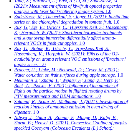
Yang, Z.; Baranyai, L.; East, A.; Li, M.; Zude-Sasse, M.
(2021): Measurement effects of kiwifruit optical properties
analysis with laser backscattering image system.
1.0
Zude-Sasse, M.; Theuerkauf, S.; Jäger, D.
(2021): In-situ time
series on the chlorophyll degradation in tomato fruit.
1.0
Rux, G.; Efe, E.; Ulrichs, C.; Huyskens-Keil, S.; Hassenberg,
K.; Herppich, W.
(2021): Short-term hot-water treatments
and sugar syrup immersion differentially affect aroma-
relevant VOCs in fresh-cut apples.
1.0
Rux, G.; Bohne, K.; Ulrichs, C.; Huyskens-Keil, S.;
Hassenberg, K.; Herppich, W.
(2021): Effects of the O2-
availability on aroma relevant VOC emissions of 'Braeburn'
apples slices.
1.0
Praeger, U.; Linke, M.; Neuwald, D.; Geyer, M.
(2021):
Water con.ation on fruit surfaces during apple storage.
1.0
Mellmann, J.; Zhang, L.; Weigler, F.; Jiang, Z.; Herz, F.;
Bück, A.; Tsotsas, E.
(2021): Influence of the number of
flights on the particle motion in flighted rotating drums by
PTV measurements and DEM simulations.
1.0
Salamat, R.; Scaar, H.; Mellmann, J.
(2021): Investigation of
reaction kinetics of ammonia emission in oven drying of
digestate.
1.0
Ndisya, J.; Gitau, A.; Roman, F.; Mbuge, D.; Kulig, B.;
Sturm, B.; Hensel, O.
(2021): Convective Cooling of purple-
speckled Cocoyam (Colocasia Esculenta (L.) Schott):