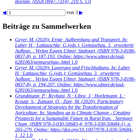
Bornim, (ISSN 0947-7314), 210 S.
1.0
◀
von 3
▶
Beiträge zu Sammelwerken
Geyer, M.
(2020): Ernte, Aufbereitung und Transport. In:
Laber, H.; Lattauschke, G.(eds.): Gemüsebau. 3., erweiterte
Auflage. . Verlag Eugen Ulmer, Stuttgart, (ISBN 978-3-8186-
0837-8), p. 187-193. Online: https://www.ulmer.de/usd-
6281063/gemuesebau-.html
1.0
Geyer, M.
(2020): Lagerung und Frischhaltung. In: Laber,
H.; Lattauschke, G.(eds.): Gemüsebau. 3., erweiterte
Auflage. . Verlag Eugen Ulmer, Stuttgart, (ISBN 978-3-8186-
0837-8), p. 194-207. Online: https://www.ulmer.de/usd-
6281063/gemuesebau-.html
1.0
Grundmann, P.; Reyhani, N.; Libra, J.; Horlemann, L.;
Kraatz, S.; Zamani, O.; Zare, M.
(2020): Participatory
Development of Strategies for the Transformation of
Agriculture. In: Standing up to Climate Change - Creating
Prospects for a Sustainable Future in Rural Iran. . Springer,
Cham, (ISBN 978-3-030-50683-4; 978-3-030-50684-1), p.
265-279. Online: https://doi.org/10.1007/978-3-030-50684-
1_12
1.0