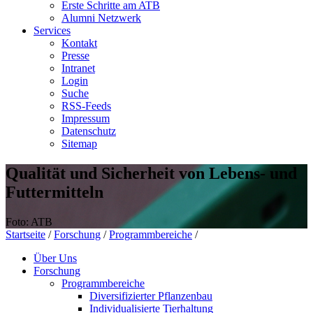
Erste Schritte am ATB
Alumni Netzwerk
Services
Kontakt
Presse
Intranet
Login
Suche
RSS-Feeds
Impressum
Datenschutz
Sitemap
Qualität und Sicherheit von Lebens- und
Futtermitteln
Foto: ATB
Startseite
/
Forschung
/
Programmbereiche
/
Über Uns
Forschung
Programmbereiche
Diversifizierter Pflanzenbau
Individualisierte Tierhaltung