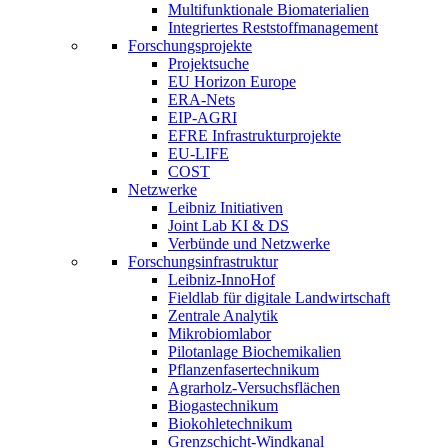
Multifunktionale Biomaterialien
Integriertes Reststoffmanagement
Forschungsprojekte
Projektsuche
EU Horizon Europe
ERA-Nets
EIP-AGRI
EFRE Infrastrukturprojekte
EU-LIFE
COST
Netzwerke
Leibniz Initiativen
Joint Lab KI & DS
Verbünde und Netzwerke
Forschungsinfrastruktur
Leibniz-InnoHof
Fieldlab für digitale Landwirtschaft
Zentrale Analytik
Mikrobiomlabor
Pilotanlage Biochemikalien
Pflanzenfasertechnikum
Agrarholz-Versuchsflächen
Biogastechnikum
Biokohletechnikum
Grenzschicht-Windkanal