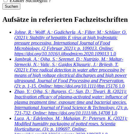
Exakter Suchbegriff
?
Aufsätze in referierten Fachzeitschriften
Johne, R.; Wolff, A.; Gadicherla, A.; Filter, M.; Schlüter, O.
(2021): Stability of hepatitis E virus at high hydrostatic
pressure processing. International Journal of Food
Microbiology. (2 Februar 2021): p. 109013. Online:
https://doi.org/10.1016/j.ijfoodmicro.2020.109013
1.0
Jambrak, A.; Ojha, S.; Seremet, D.; Nutrizio, M.; Maltar-
Strmecki, N.; Valic, S.; Gajdos Kljusuric, J.; Brijesh, T.
(2021): Free radical detection in water after processing by
means of high voltage electrical discharges and high power
ultrasound. Journal of Food Processing and Preservation.
(2): p. 1-15. Online: https://doi.org/10.1111/jfpp.15176
1.0
Zhao, Y.; Ojha, S.; Burgess, C.; Sun, D.; Tiwari, B.
(2021):
Inactivation efficacy of plasma-activated water: influence of
plasma treatment time, exposure time and bacterial species.
International Journal of Food Science & Technology. (2): p.
721-732. Online: https://doi.org/10.1111/ijfs.14708
1.0
Luca, A.; Edelenbos, M.; Mahajan, P.; Petersen, K.
(2021):
Modified humidity packaging of potted roses. Scientia
Horticulturae. (3): p. 109697. Online: