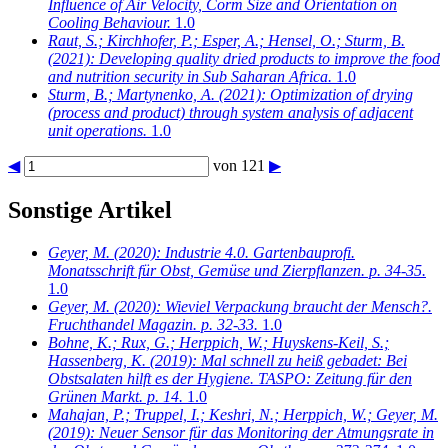
Influence of Air Velocity, Corm Size and Orientation on
Cooling Behaviour.
1.0
Raut, S.; Kirchhofer, P.; Esper, A.; Hensel, O.; Sturm, B.
(2021): Developing quality dried products to improve the food
and nutrition security in Sub Saharan Africa.
1.0
Sturm, B.; Martynenko, A.
(2021): Optimization of drying
(process and product) through system analysis of adjacent
unit operations.
1.0
◀
von 121
▶
Sonstige Artikel
Geyer, M.
(2020): Industrie 4.0. Gartenbauprofi.
Monatsschrift für Obst, Gemüse und Zierpflanzen. p. 34-35.
1.0
Geyer, M.
(2020): Wieviel Verpackung braucht der Mensch?.
Fruchthandel Magazin. p. 32-33.
1.0
Bohne, K.; Rux, G.; Herppich, W.; Huyskens-Keil, S.;
Hassenberg, K.
(2019): Mal schnell zu heiß gebadet: Bei
Obstsalaten hilft es der Hygiene. TASPO: Zeitung für den
Grünen Markt. p. 14.
1.0
Mahajan, P.; Truppel, I.; Keshri, N.; Herppich, W.; Geyer, M.
(2019): Neuer Sensor für das Monitoring der Atmungsrate in