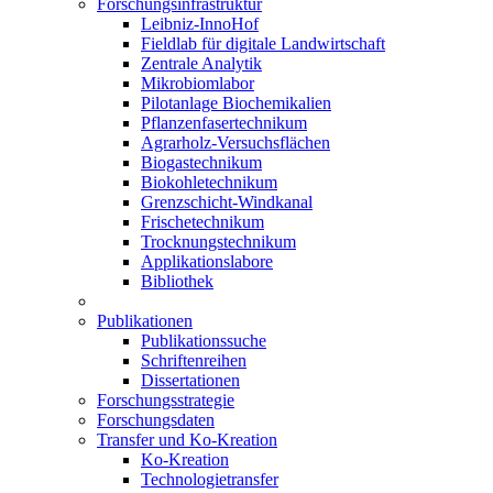
Forschungsinfrastruktur
Leibniz-InnoHof
Fieldlab für digitale Landwirtschaft
Zentrale Analytik
Mikrobiomlabor
Pilotanlage Biochemikalien
Pflanzenfasertechnikum
Agrarholz-Versuchsflächen
Biogastechnikum
Biokohletechnikum
Grenzschicht-Windkanal
Frischetechnikum
Trocknungstechnikum
Applikationslabore
Bibliothek
Publikationen
Publikationssuche
Schriftenreihen
Dissertationen
Forschungsstrategie
Forschungsdaten
Transfer und Ko-Kreation
Ko-Kreation
Technologietransfer