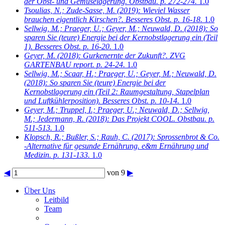
der Obst- und Gemüselagerung. Obstbau. p. 272-274.
1.0
Tsoulias, N.; Zude-Sasse, M.
(2019): Wieviel Wasser
brauchen eigentlich Kirschen?. Besseres Obst. p. 16-18.
1.0
Sellwig, M.; Praeger, U.; Geyer, M.; Neuwald, D.
(2018): So
sparen Sie (teure) Energie bei der Kernobstlagerung ein (Teil
1). Besseres Obst. p. 16-20.
1.0
Geyer, M.
(2018): Gurkenernte der Zukunft?. ZVG
GARTENBAU report. p. 24-24.
1.0
Sellwig, M.; Scaar, H.; Praeger, U.; Geyer, M.; Neuwald, D.
(2018): So sparen Sie (teure) Energie bei der
Kernobstlagerung ein (Teil 2: Raumgestaltung, Stapelplan
und Luftkühlerposition). Besseres Obst. p. 10-14.
1.0
Geyer, M.; Truppel, I.; Praeger, U.; Neuwald, D.; Sellwig,
M.; Jedermann, R.
(2018): Das Projekt COOL. Obstbau. p.
511-513.
1.0
Klopsch, R.; Bußler, S.; Rauh, C.
(2017): Sprossenbrot & Co.
-Alternative für gesunde Ernährung. e&m Ernährung und
Medizin. p. 131-133.
1.0
◀
von 9
▶
Über Uns
Leitbild
Team