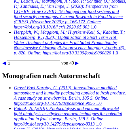
K.; LeBail, A.; Marangoni, A.; Rao, P.; Schlüter, O.; Taoukis,
P.; Xanthakis, E.; Van Impe, J.
(2020): Perspectives from
CO+RE: How COVID-19 changed our food systems and
food security paradigms. Current Research in Food Science
(CRFS). (November 2020): p. 166-172. Online:
https://doi.org/10.1016/j.crfs.2020.05.003
1.0
Herppich, W.; Maggioni, M.; Huyskens-Keil, S.; Kabelitz, T.;
Hassenberg, K.
(2020): Optimization of Short-Term Hot-
Water Treatment of Apples for Fruit Salad Production by
Non-Invasive Chlorophyll-Fluorescence Imaging. Foods. (6):
p. 820. Online: https://doi.org/10.3390/foods9060820
1.0
◀
von 49
▶
Monografien nach Autorenschaft
Grossi Bovi Karatay, G.
(2019): Innovations in modified
atmosphere and humidity packaging applied to fresh produce.
A case study on strawberries. Berlin, 105 S. Online:
http://dx.doi.org/10.14279/depositonce-9056
1.0
Pathak, N.
(2019): Photocatalysis and vacuum ultraviolet
light photolysis as ethylene removal techniques for potential
application in fruit storage. Berlin, 138 S. Online:
http://dx.doi.org/10.14279/depositonce-8313
1.0