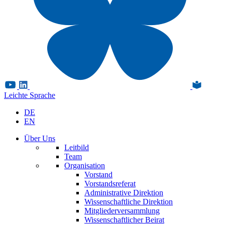
Leichte Sprache
DE
EN
Über Uns
Leitbild
Team
Organisation
Vorstand
Vorstandsreferat
Administrative Direktion
Wissenschaftliche Direktion
Mitgliederversammlung
Wissenschaftlicher Beirat