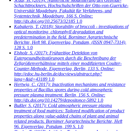
Scaar, H.
(2019): Numerische Modellierung des Getreide-
Schachttrockners. Hochschulschriften der Otto-von-Guericke-
Universität Magdeburg, Fakultät für Verfahrens- und
Systemtechnik, Magdeburg, 166 S. Online:
http://dx.doi.org/10.25673/32185
1.0
Kabakeris, T.
(2018): Storability of broccoli - investigations of
optical monitoring, chlorophyll degradation and
predetermination in the field. Bornimer Agrartechnische
Berichte, Heft 98. Eigenverlag, Potsdam, (ISSN 0947-7314),
128 S.
1.0
Elsholz, S.
(2017): Frühzeitige Detektion von
Eutergesundheitsstörungen durch die Beschreibung der
Zellgrößenverhältnisse mittels einer modifizierten Coulter-
Counter-Methode. Eigenverlag, Berlin, 133 S. Online:
http://edoc.hu-berlin.de/docviews/abstract.php?
lang=&id=43189
1.0
Hertwig, C.
(2017): Inactivation mechanisms and resistance
properties of Bacillus spores during cold atmospheric
pressure plasma treatment. Berlin, 156 S. Online:
http://dx.doi.org/10.14279/depositonce-5892
1.0
Bußler, S.
(2017): Cold atmospheric pressure plasma
treatment of food matrices: Tailored modification of product
properties along value-added chains of plant and animal
related products. Bornimer Agrartechnische Berichte, Heft
96. Eigenverlag, Potsdam, 199 S.
1.0