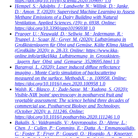
https://doi.org/10.1016/j.scienta.2020.109697
1.0
Hempel, S.; Adolphs, J.; Landwehr, N.; Willink, D.; Janke,
D.; Amon, T.
(2020): Supervised Machine Learning to Assess
Methane Emissions of a Dairy Building with Natural
Ventilation. Applied Sciences. (19): p. 6938. Online:
https://doi.org/10.3390/app10196938
1.0
Praeger, U.; Neuwald, D.; Sellwig, M.; Jedermann, R.;
Truppel, I.; Scaar, H.; Geyer, M.
(2020): Luftströmung in
Großkistenlagern für Obst und Gemüse. Kälte Klima Aktuell.
(Großkälte 2020): p. 28-33. Online: https://www.kka-
online.info/artikel/kka_Luftstroemung_in_Grosskisten-
_lagern_fuer_Obst_und_Gemuese_3528695.html
1.0
Baranyai, L.
(2020): Laser induced diffuse reflectance
imaging - Monte Carlo simulation of backscattering
measured on the surface. MethodsX. : p. 100958. Online:
https://doi.org/10.1016/j.mex.2020.100958
1.0
Walsh, K.; Blasco, J.; Zude-Sasse, M.; Xudong, S.
(2020):
Visible-NIR 'point' spectroscopy in postharvest fruit and
vegetable assessment: The science behind three decades of
commercial use. Postharvest Biology and Technology.
(October 2020): p. 111246. Online:
https://doi.org/10.1016/j.postharvbio.2020.111246
1.0
Bakalis, S.; Valdramidis, V.; Argyropoulos, D.; Ahrne, L.;
Chen, J.; Cullen, P.; Commins, E.; Datta, A.; Emmanouilidis,
C.; Foster, T.; Fryer, P.; Gouseti, O.; Hospido, A.; Knoerzer,