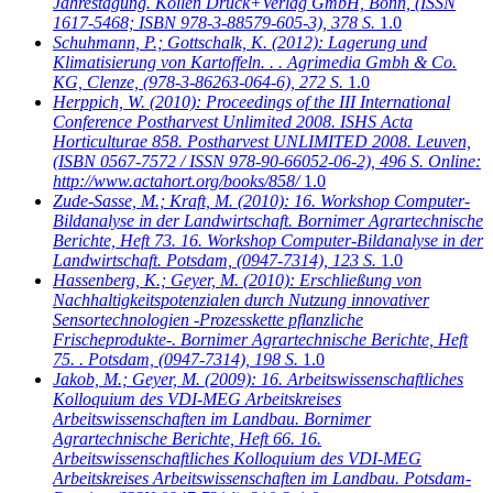
Jahrestagung. Köllen Druck+Verlag GmbH, Bonn, (ISSN
1617-5468; ISBN 978-3-88579-605-3), 378 S.
1.0
Schuhmann, P.; Gottschalk, K.
(2012): Lagerung und
Klimatisierung von Kartoffeln. . . Agrimedia Gmbh & Co.
KG, Clenze, (978-3-86263-064-6), 272 S.
1.0
Herppich, W.
(2010): Proceedings of the III International
Conference Postharvest Unlimited 2008. ISHS Acta
Horticulturae 858. Postharvest UNLIMITED 2008. Leuven,
(ISBN 0567-7572 / ISSN 978-90-66052-06-2), 496 S. Online:
http://www.actahort.org/books/858/
1.0
Zude-Sasse, M.; Kraft, M.
(2010): 16. Workshop Computer-
Bildanalyse in der Landwirtschaft. Bornimer Agrartechnische
Berichte, Heft 73. 16. Workshop Computer-Bildanalyse in der
Landwirtschaft. Potsdam, (0947-7314), 123 S.
1.0
Hassenberg, K.; Geyer, M.
(2010): Erschließung von
Nachhaltigkeitspotenzialen durch Nutzung innovativer
Sensortechnologien -Prozesskette pflanzliche
Frischeprodukte-. Bornimer Agrartechnische Berichte, Heft
75. . Potsdam, (0947-7314), 198 S.
1.0
Jakob, M.; Geyer, M.
(2009): 16. Arbeitswissenschaftliches
Kolloquium des VDI-MEG Arbeitskreises
Arbeitswissenschaften im Landbau. Bornimer
Agrartechnische Berichte, Heft 66. 16.
Arbeitswissenschaftliches Kolloquium des VDI-MEG
Arbeitskreises Arbeitswissenschaften im Landbau. Potsdam-