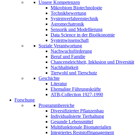
Unsere Kompetenzen
Mikrobiom Biotechnologie
Technikbewertung
Systemverfahrenstechnik
Agromechatronik
Sensorik und Modellierung
Data Science in der Bioökonomie
Systemwissenschaft
Soziale Verantwortung
Nachwuchsförderung
Beruf und Familie
Chancengleichheit, Inklusion und Diversität
Nachhaltigkeit
Tierwohl und Tierschutz
Geschichte
Literatur
Ehemalige Führungskräfte
ATB-Collection 1927-1990
Forschung
Programmbereiche
Diversifizierter Pflanzenbau
Individualisierte Tierhaltung
Gesunde Lebensmittel
Multifunktionale Biomaterialien
Integriertes Reststoffmanagement