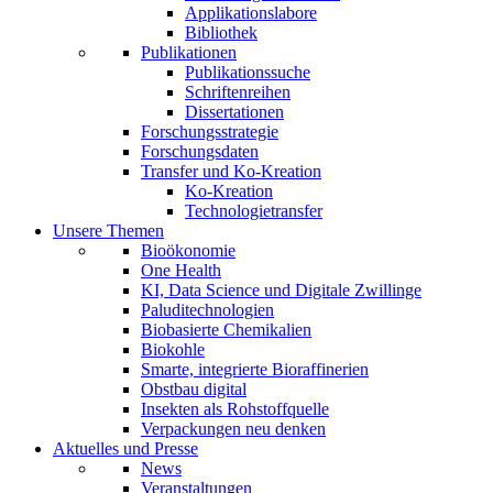
Applikationslabore
Bibliothek
Publikationen
Publikationssuche
Schriftenreihen
Dissertationen
Forschungsstrategie
Forschungsdaten
Transfer und Ko-Kreation
Ko-Kreation
Technologietransfer
Unsere Themen
Bioökonomie
One Health
KI, Data Science und Digitale Zwillinge
Paluditechnologien
Biobasierte Chemikalien
Biokohle
Smarte, integrierte Bioraffinerien
Obstbau digital
Insekten als Rohstoffquelle
Verpackungen neu denken
Aktuelles und Presse
News
Veranstaltungen