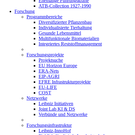
Ehemalige Führungskräfte
ATB-Collection 1927-1990
Forschung
Programmbereiche
Diversifizierter Pflanzenbau
Individualisierte Tierhaltung
Gesunde Lebensmittel
Multifunktionale Biomaterialien
Integriertes Reststoffmanagement
Forschungsprojekte
Projektsuche
EU Horizon Europe
ERA-Nets
EIP-AGRI
EFRE Infrastrukturprojekte
EU-LIFE
COST
Netzwerke
Leibniz Initiativen
Joint Lab KI & DS
Verbünde und Netzwerke
Forschungsinfrastruktur
Leibniz-InnoHof