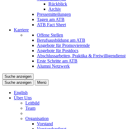
Rückblick
Archiv
Pressemitteilungen
Tagen am ATB
ATB Fact Sheet
Karriere
Offene Stellen
Berufsausbildung am ATB
Angebote für Promovierende
Angebote für Postdocs
Abschlussarbeiten, Praktika & Freiwilligendienst
Erste Schritte am ATB
Alumni Netzwerk
Suche anzeigen
Suche anzeigen
Menü
English
Über Uns
Leitbild
Team
Organisation
Vorstand
Vorstandsreferat