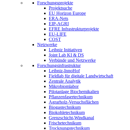
Forschungsprojekte
Projektsuche
EU Horizon Europe
ERA-Nets
EIP-AGRI
EFRE Infrastrukturprojekte
EU-LIFE
COST
Netzwerke
Leibniz Initiativen
Joint Lab KI & DS
Verbünde und Netzwerke
Forschungsinfrastruktur
Leibniz-InnoHof
Fieldlab für digitale Landwirtschaft
Zentrale Analytik
Mikrobiomlabor
Pilotanlage Biochemikalien
Pflanzenfasertechnikum
Agrarholz-Versuchsflächen
Biogastechnikum
Biokohletechnikum
Grenzschicht-Windkanal
Frischetechnikum
Trocknungstechnikum