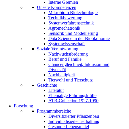
Interne Gremien
Unsere Kompetenzen
Mikrobiom Biotechnologie
Technikbewertung
Systemverfahrenstechnik
Agromechatronik
Sensorik und Modellierung
Data Science in der Bioökonomie
Systemwissenschaft
Soziale Verantwortung
Nachwuchsförderung
Beruf und Familie
Chancengleichheit, Inklusion und
Diversität
Nachhaltigkeit
Tierwohl und Tierschutz
Geschichte
Literatur
Ehemalige Führungskräfte
ATB-Collection 1927-1990
Forschung
Programmbereiche
Diversifizierter Pflanzenbau
Individualisierte Tierhaltung
Gesunde Lebensmittel