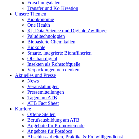
Forschungsdaten
Transfer und Ko-Kreation
Unsere Themen
Bioökonomie
One Health
KI, Data Science und Digitale Zwillinge
Paluditechnologien
Biobasierte Chemikalien
Biokohle
Smarte, integrierte Bioraffinerien
Obstbau digital
Insekten als Rohstoffquelle
Verpackungen neu denken
Aktuelles und Presse
News
Veranstaltungen
Pressemitteilungen
Tagen am ATB
ATB Fact Sheet
Karriere
Offene Stellen
Berufsausbildung am ATB
Angebote für Promovierende
Angebote für Postdocs
Abschlussarbeiten, Praktika & Freiwilligendienst