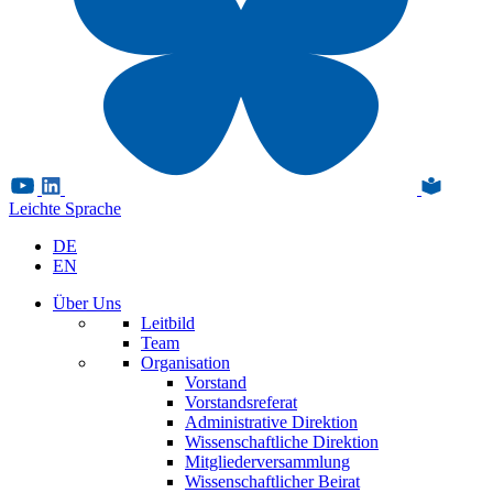
Leichte Sprache
DE
EN
Über Uns
Leitbild
Team
Organisation
Vorstand
Vorstandsreferat
Administrative Direktion
Wissenschaftliche Direktion
Mitgliederversammlung
Wissenschaftlicher Beirat