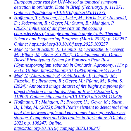
European pear rust for UAV-based automated symptom
detection in orchards. Data in Brief. (February): p. 111271.
Online: https://doi.org/10.1016/j.dib.2025.111271
Hoffmann, T.; Praeger, U.; Linke, M.; Büchele, F.; Neuwald,
D.; Jedermann, R.; Geyer, M.; Sturm, B.; Mahajan, P.
(2025): Influence of air flow rate on the cooling
characteristics of a single and batch apple fruits. Thermal
Science and Engineering Progress. (March 2025): p. 103257.
Online: https://doi.org/10.1016/j.tsep.2025.103257
Maß, V.; Seidl-Schulz, J.; Leipnitz, M.; Fritzsche, E.; Geyer,
M.; Pflanz, M.; Reim, S.
(2024): Development of a Drone-
Based Phenotyping System for European Pear Rust
(Gymnosporangium sabinae) in Orchards. Agronomy. (11): p.
2643. Online: https://doi.org/10.3390/agronomy14112643
Maß, V.; Alirezazadeh, P.; Seidl-Schulz, J.; Leipnitz, M.;
Fitzsche, E.; Ibraheem, R.; Geyer, M.; Pflanz, M.; Reim, S.
(2024): Annotated image dataset of fire blight symptoms for
object detection in orchards. Data in Brief. (Ocotber): p.
110826. Online: https://doi.org/10.1016/j.dib.2024.110826
Hoffmann, T.; Mahajan, P.; Praeger, U.; Geyer, M.; Sturm,
B.; Linke, M.
(2023): Small Peltier element to detect real-time
heat flux between apple and environment during postharvest
storage. Computers and Electronics in Agriculture. (October
2023): p. 108247. Online:
https://doi.org/10.1016/j.compag.2023.108247