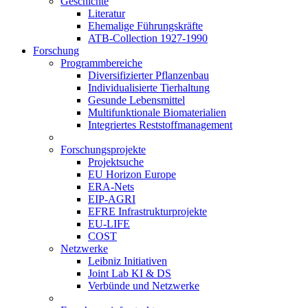
Geschichte
Literatur
Ehemalige Führungskräfte
ATB-Collection 1927-1990
Forschung
Programmbereiche
Diversifizierter Pflanzenbau
Individualisierte Tierhaltung
Gesunde Lebensmittel
Multifunktionale Biomaterialien
Integriertes Reststoffmanagement
Forschungsprojekte
Projektsuche
EU Horizon Europe
ERA-Nets
EIP-AGRI
EFRE Infrastrukturprojekte
EU-LIFE
COST
Netzwerke
Leibniz Initiativen
Joint Lab KI & DS
Verbünde und Netzwerke