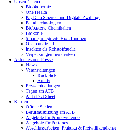
Unsere Themen
Bioökonomie
One Health
KI, Data Science und Digitale Zwillinge
Paluditechnologien
Biobasierte Chemikalien
Biokohle
Smarte, integrierte Bioraffinerien
Obstbau digital
Insekten als Rohstoffquelle
Verpackungen neu denken
Aktuelles und Presse
News
Veranstaltungen
Rückblick
Archiv
Pressemitteilungen
Tagen am ATB
ATB Fact Sheet
Karriere
Offene Stellen
Berufsausbildung am ATB
Angebote für Promovierende
Angebote für Postdocs
Abschlussarbeiten, Praktika & Freiwilligendienst