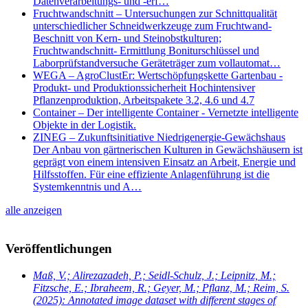
Datenverarbeitungs- und -erf…
Fruchtwandschnitt – Untersuchungen zur Schnittqualität
unterschiedlicher Schneidwerkzeuge zum Fruchtwand-
Beschnitt von Kern- und Steinobstkulturen;
Fruchtwandschnitt- Ermittlung Boniturschlüssel und
Laborprüfstandversuche Geräteträger zum vollautomat…
WEGA – AgroClustEr: Wertschöpfungskette Gartenbau -
Produkt- und Produktionssicherheit Hochintensiver
Pflanzenproduktion, Arbeitspakete 3.2, 4.6 und 4.7
Container – Der intelligente Container - Vernetzte intelligente
Objekte in der Logistik.
ZINEG – Zukunftsinitiative Niedrigenergie-Gewächshaus
Der Anbau von gärtnerischen Kulturen in Gewächshäusern ist
geprägt von einem intensiven Einsatz an Arbeit, Energie und
Hilfsstoffen. Für eine effiziente Anlagenführung ist die
Systemkenntnis und A…
alle anzeigen
Veröffentlichungen
Maß, V.; Alirezazadeh, P.; Seidl-Schulz, J.; Leipnitz, M.;
Fitzsche, E.; Ibraheem, R.; Geyer, M.; Pflanz, M.; Reim, S.
(2025): Annotated image dataset with different stages of