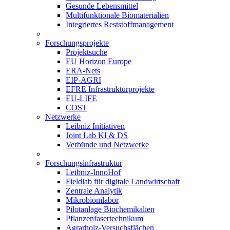
Gesunde Lebensmittel
Multifunktionale Biomaterialien
Integriertes Reststoffmanagement
Forschungsprojekte
Projektsuche
EU Horizon Europe
ERA-Nets
EIP-AGRI
EFRE Infrastrukturprojekte
EU-LIFE
COST
Netzwerke
Leibniz Initiativen
Joint Lab KI & DS
Verbünde und Netzwerke
Forschungsinfrastruktur
Leibniz-InnoHof
Fieldlab für digitale Landwirtschaft
Zentrale Analytik
Mikrobiomlabor
Pilotanlage Biochemikalien
Pflanzenfasertechnikum
Agrarholz-Versuchsflächen