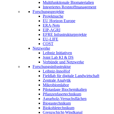
Multifunktionale Biomaterialien
Integriertes Reststoffmanagement
Forschungsprojekte
Projektsuche
EU Horizon Europe
ERA-Nets
EIP-AGRI
EFRE Infrastrukturprojekte
EU-LIFE
COST
Netzwerke
Leibniz Initiativen
Joint Lab KI & DS
Verbünde und Netzwerke
Forschungsinfrastruktur
Leibniz-InnoHof
Fieldlab für digitale Landwirtschaft
Zentrale Analytik
Mikrobiomlabor
Pilotanlage Biochemikalien
Pflanzenfasertechnikum
Agrarholz-Versuchsflächen
Biogastechnikum
Biokohletechnikum
Grenzschicht-Windkanal