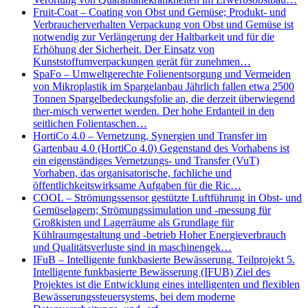
Fruit-Coat – Coating von Obst und Gemüse; Produkt- und
Verbraucherverhalten Verpackung von Obst und Gemüse ist
notwendig zur Verlängerung der Haltbarkeit und für die
Erhöhung der Sicherheit. Der Einsatz von
Kunststoffumverpackungen gerät für zunehmen…
SpaFo – Umweltgerechte Folienentsorgung und Vermeiden
von Mikroplastik im Spargelanbau Jährlich fallen etwa 2500
Tonnen Spargelbedeckungsfolie an, die derzeit überwiegend
ther-misch verwertet werden. Der hohe Erdanteil in den
seitlichen Folientaschen…
HortiCo 4.0 – Vernetzung, Synergien und Transfer im
Gartenbau 4.0 (HortiCo 4.0) Gegenstand des Vorhabens ist
ein eigenständiges Vernetzungs- und Transfer (VuT)
Vorhaben, das organisatorische, fachliche und
öffentlichkeitswirksame Aufgaben für die Ric…
COOL – Strömungssensor gestützte Luftführung in Obst- und
Gemüselagern; Strömungssimulation und -messung für
Großkisten und Lagerräume als Grundlage für
Kühlraumgestaltung und -betrieb Hoher Energieverbrauch
und Qualitätsverluste sind in maschinengek…
IFuB – Intelligente funkbasierte Bewässerung. Teilprojekt 5.
Intelligente funkbasierte Bewässerung (IFUB) Ziel des
Projektes ist die Entwicklung eines intelligenten und flexiblen
Bewässerungssteuersystems, bei dem moderne