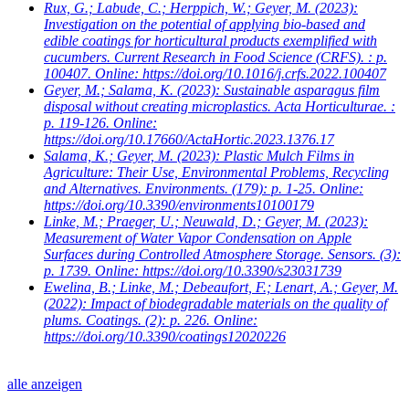
Rux, G.; Labude, C.; Herppich, W.; Geyer, M.
(2023):
Investigation on the potential of applying bio-based and
edible coatings for horticultural products exemplified with
cucumbers. Current Research in Food Science (CRFS). : p.
100407. Online: https://doi.org/10.1016/j.crfs.2022.100407
Geyer, M.; Salama, K.
(2023): Sustainable asparagus film
disposal without creating microplastics. Acta Horticulturae. :
p. 119-126. Online:
https://doi.org/10.17660/ActaHortic.2023.1376.17
Salama, K.; Geyer, M.
(2023): Plastic Mulch Films in
Agriculture: Their Use, Environmental Problems, Recycling
and Alternatives. Environments. (179): p. 1-25. Online:
https://doi.org/10.3390/environments10100179
Linke, M.; Praeger, U.; Neuwald, D.; Geyer, M.
(2023):
Measurement of Water Vapor Condensation on Apple
Surfaces during Controlled Atmosphere Storage. Sensors. (3):
p. 1739. Online: https://doi.org/10.3390/s23031739
Ewelina, B.; Linke, M.; Debeaufort, F.; Lenart, A.; Geyer, M.
(2022): Impact of biodegradable materials on the quality of
plums. Coatings. (2): p. 226. Online:
https://doi.org/10.3390/coatings12020226
alle anzeigen