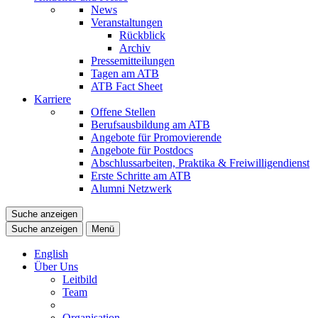
News
Veranstaltungen
Rückblick
Archiv
Pressemitteilungen
Tagen am ATB
ATB Fact Sheet
Karriere
Offene Stellen
Berufsausbildung am ATB
Angebote für Promovierende
Angebote für Postdocs
Abschlussarbeiten, Praktika & Freiwilligendienst
Erste Schritte am ATB
Alumni Netzwerk
Suche anzeigen
Suche anzeigen
Menü
English
Über Uns
Leitbild
Team
Organisation