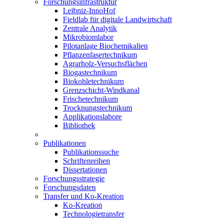
Forschungsinfrastruktur
Leibniz-InnoHof
Fieldlab für digitale Landwirtschaft
Zentrale Analytik
Mikrobiomlabor
Pilotanlage Biochemikalien
Pflanzenfasertechnikum
Agrarholz-Versuchsflächen
Biogastechnikum
Biokohletechnikum
Grenzschicht-Windkanal
Frischetechnikum
Trocknungstechnikum
Applikationslabore
Bibliothek
Publikationen
Publikationssuche
Schriftenreihen
Dissertationen
Forschungsstrategie
Forschungsdaten
Transfer und Ko-Kreation
Ko-Kreation
Technologietransfer