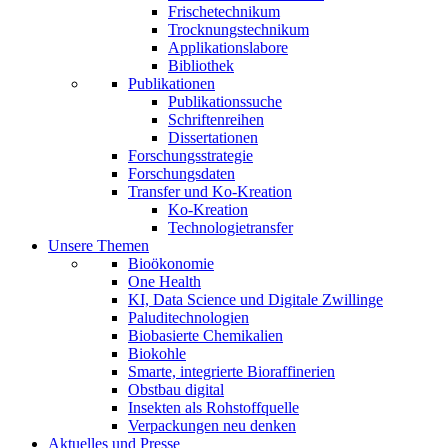
Frischetechnikum
Trocknungstechnikum
Applikationslabore
Bibliothek
Publikationen
Publikationssuche
Schriftenreihen
Dissertationen
Forschungsstrategie
Forschungsdaten
Transfer und Ko-Kreation
Ko-Kreation
Technologietransfer
Unsere Themen
Bioökonomie
One Health
KI, Data Science und Digitale Zwillinge
Paluditechnologien
Biobasierte Chemikalien
Biokohle
Smarte, integrierte Bioraffinerien
Obstbau digital
Insekten als Rohstoffquelle
Verpackungen neu denken
Aktuelles und Presse