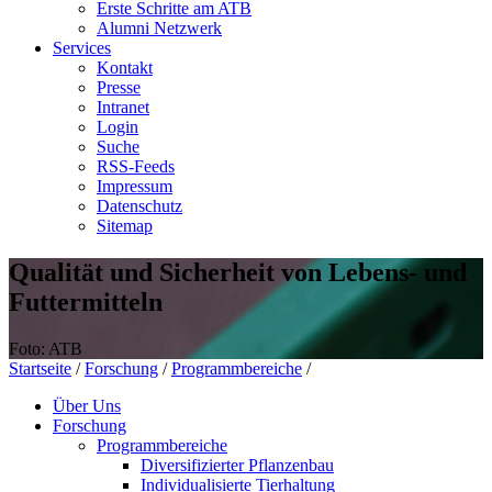
Erste Schritte am ATB
Alumni Netzwerk
Services
Kontakt
Presse
Intranet
Login
Suche
RSS-Feeds
Impressum
Datenschutz
Sitemap
Qualität und Sicherheit von Lebens- und
Futtermitteln
Foto: ATB
Startseite
/
Forschung
/
Programmbereiche
/
Über Uns
Forschung
Programmbereiche
Diversifizierter Pflanzenbau
Individualisierte Tierhaltung