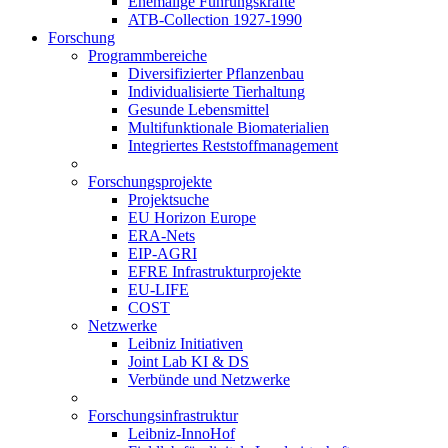
Ehemalige Führungskräfte
ATB-Collection 1927-1990
Forschung
Programmbereiche
Diversifizierter Pflanzenbau
Individualisierte Tierhaltung
Gesunde Lebensmittel
Multifunktionale Biomaterialien
Integriertes Reststoffmanagement
Forschungsprojekte
Projektsuche
EU Horizon Europe
ERA-Nets
EIP-AGRI
EFRE Infrastrukturprojekte
EU-LIFE
COST
Netzwerke
Leibniz Initiativen
Joint Lab KI & DS
Verbünde und Netzwerke
Forschungsinfrastruktur
Leibniz-InnoHof