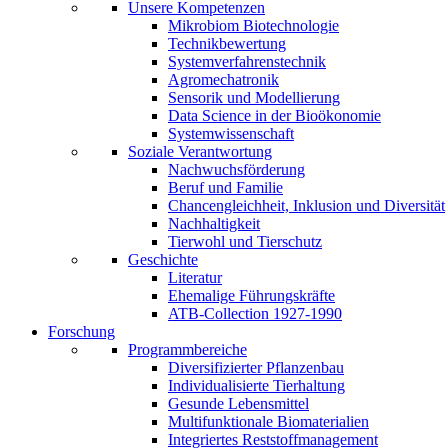
Unsere Kompetenzen
Mikrobiom Biotechnologie
Technikbewertung
Systemverfahrenstechnik
Agromechatronik
Sensorik und Modellierung
Data Science in der Bioökonomie
Systemwissenschaft
Soziale Verantwortung
Nachwuchsförderung
Beruf und Familie
Chancengleichheit, Inklusion und Diversität
Nachhaltigkeit
Tierwohl und Tierschutz
Geschichte
Literatur
Ehemalige Führungskräfte
ATB-Collection 1927-1990
Forschung
Programmbereiche
Diversifizierter Pflanzenbau
Individualisierte Tierhaltung
Gesunde Lebensmittel
Multifunktionale Biomaterialien
Integriertes Reststoffmanagement