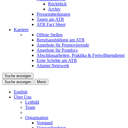
Rückblick
Archiv
Pressemitteilungen
Tagen am ATB
ATB Fact Sheet
Karriere
Offene Stellen
Berufsausbildung am ATB
Angebote für Promovierende
Angebote für Postdocs
Abschlussarbeiten, Praktika & Freiwilligendienst
Erste Schritte am ATB
Alumni Netzwerk
Suche anzeigen
Suche anzeigen
Menü
English
Über Uns
Leitbild
Team
Organisation
Vorstand
Vorstandsreferat