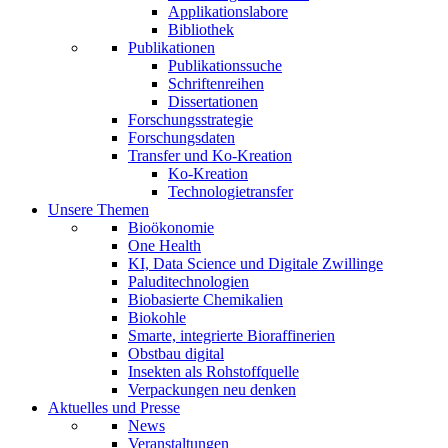
Applikationslabore
Bibliothek
Publikationen
Publikationssuche
Schriftenreihen
Dissertationen
Forschungsstrategie
Forschungsdaten
Transfer und Ko-Kreation
Ko-Kreation
Technologietransfer
Unsere Themen
Bioökonomie
One Health
KI, Data Science und Digitale Zwillinge
Paluditechnologien
Biobasierte Chemikalien
Biokohle
Smarte, integrierte Bioraffinerien
Obstbau digital
Insekten als Rohstoffquelle
Verpackungen neu denken
Aktuelles und Presse
News
Veranstaltungen