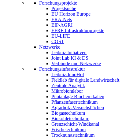
Forschungsprojekte
Projektsuche
EU Horizon Europe
ERA-Nets
EIP-AGRI
EFRE Infrastrukturprojekte
EU-LIFE
COST
Netzwerke
Leibniz Initiativen
Joint Lab KI & DS
Verbünde und Netzwerke
Forschungsinfrastruktur
Leibniz-InnoHof
Fieldlab für digitale Landwirtschaft
Zentrale Analytik
Mikrobiomlabor
Pilotanlage Biochemikalien
Pflanzenfasertechnikum
Agrarholz-Versuchsflächen
Biogastechnikum
Biokohletechnikum
Grenzschicht-Windkanal
Frischetechnikum
Trocknungstechnikum