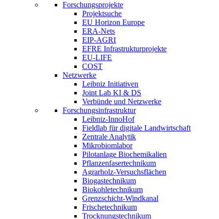
Forschungsprojekte
Projektsuche
EU Horizon Europe
ERA-Nets
EIP-AGRI
EFRE Infrastrukturprojekte
EU-LIFE
COST
Netzwerke
Leibniz Initiativen
Joint Lab KI & DS
Verbünde und Netzwerke
Forschungsinfrastruktur
Leibniz-InnoHof
Fieldlab für digitale Landwirtschaft
Zentrale Analytik
Mikrobiomlabor
Pilotanlage Biochemikalien
Pflanzenfasertechnikum
Agrarholz-Versuchsflächen
Biogastechnikum
Biokohletechnikum
Grenzschicht-Windkanal
Frischetechnikum
Trocknungstechnikum