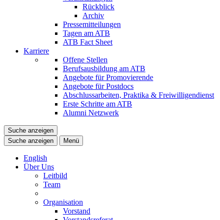
Rückblick
Archiv
Pressemitteilungen
Tagen am ATB
ATB Fact Sheet
Karriere
Offene Stellen
Berufsausbildung am ATB
Angebote für Promovierende
Angebote für Postdocs
Abschlussarbeiten, Praktika & Freiwilligendienst
Erste Schritte am ATB
Alumni Netzwerk
Suche anzeigen
Suche anzeigen
Menü
English
Über Uns
Leitbild
Team
Organisation
Vorstand
Vorstandsreferat