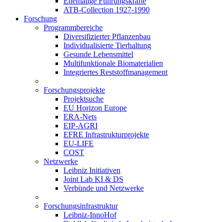
Ehemalige Führungskräfte
ATB-Collection 1927-1990
Forschung
Programmbereiche
Diversifizierter Pflanzenbau
Individualisierte Tierhaltung
Gesunde Lebensmittel
Multifunktionale Biomaterialien
Integriertes Reststoffmanagement
Forschungsprojekte
Projektsuche
EU Horizon Europe
ERA-Nets
EIP-AGRI
EFRE Infrastrukturprojekte
EU-LIFE
COST
Netzwerke
Leibniz Initiativen
Joint Lab KI & DS
Verbünde und Netzwerke
Forschungsinfrastruktur
Leibniz-InnoHof