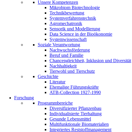
Unsere Kompetenzen
Mikrobiom Biotechnologie
Technikbewertung
Systemverfahrenstechnik
Agromechatronik
Sensorik und Modellierung
Data Science in der Bioökonomie
Systemwissenschaft
Soziale Verantwortung
Nachwuchsförderung
Beruf und Familie
Chancengleichheit, Inklusion und Diversität
Nachhaltigkeit
Tierwohl und Tierschutz
Geschichte
Literatur
Ehemalige Führungskräfte
ATB-Collection 1927-1990
Forschung
Programmbereiche
Diversifizierter Pflanzenbau
Individualisierte Tierhaltung
Gesunde Lebensmittel
Multifunktionale Biomaterialien
Integriertes Reststoffmanagement