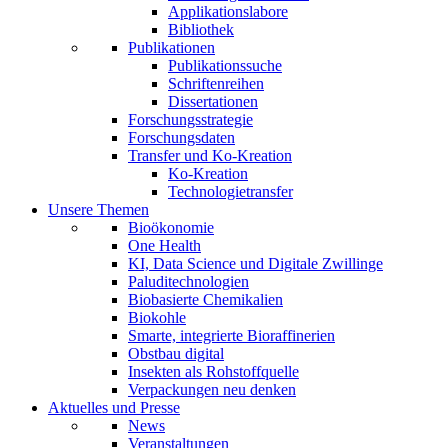
Applikationslabore
Bibliothek
Publikationen
Publikationssuche
Schriftenreihen
Dissertationen
Forschungsstrategie
Forschungsdaten
Transfer und Ko-Kreation
Ko-Kreation
Technologietransfer
Unsere Themen
Bioökonomie
One Health
KI, Data Science und Digitale Zwillinge
Paluditechnologien
Biobasierte Chemikalien
Biokohle
Smarte, integrierte Bioraffinerien
Obstbau digital
Insekten als Rohstoffquelle
Verpackungen neu denken
Aktuelles und Presse
News
Veranstaltungen