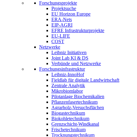
Forschungsprojekte
Projektsuche
EU Horizon Europe
ERA-Nets
EIP-AGRI
EFRE Infrastrukturprojekte
EU-LIFE
COST
Netzwerke
Leibniz Initiativen
Joint Lab KI & DS
Verbünde und Netzwerke
Forschungsinfrastruktur
Leibniz-InnoHof
Fieldlab für digitale Landwirtschaft
Zentrale Analytik
Mikrobiomlabor
Pilotanlage Biochemikalien
Pflanzenfasertechnikum
Agrarholz-Versuchsflächen
Biogastechnikum
Biokohletechnikum
Grenzschicht-Windkanal
Frischetechnikum
Trocknungstechnikum