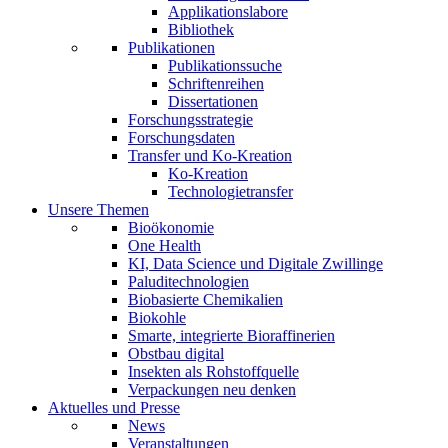
Applikationslabore
Bibliothek
Publikationen
Publikationssuche
Schriftenreihen
Dissertationen
Forschungsstrategie
Forschungsdaten
Transfer und Ko-Kreation
Ko-Kreation
Technologietransfer
Unsere Themen
Bioökonomie
One Health
KI, Data Science und Digitale Zwillinge
Paluditechnologien
Biobasierte Chemikalien
Biokohle
Smarte, integrierte Bioraffinerien
Obstbau digital
Insekten als Rohstoffquelle
Verpackungen neu denken
Aktuelles und Presse
News
Veranstaltungen