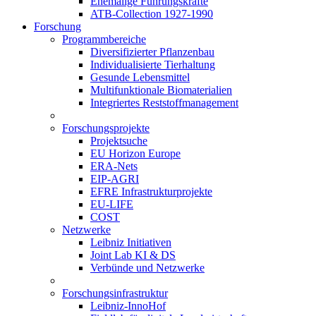
Ehemalige Führungskräfte
ATB-Collection 1927-1990
Forschung
Programmbereiche
Diversifizierter Pflanzenbau
Individualisierte Tierhaltung
Gesunde Lebensmittel
Multifunktionale Biomaterialien
Integriertes Reststoffmanagement
Forschungsprojekte
Projektsuche
EU Horizon Europe
ERA-Nets
EIP-AGRI
EFRE Infrastrukturprojekte
EU-LIFE
COST
Netzwerke
Leibniz Initiativen
Joint Lab KI & DS
Verbünde und Netzwerke
Forschungsinfrastruktur
Leibniz-InnoHof