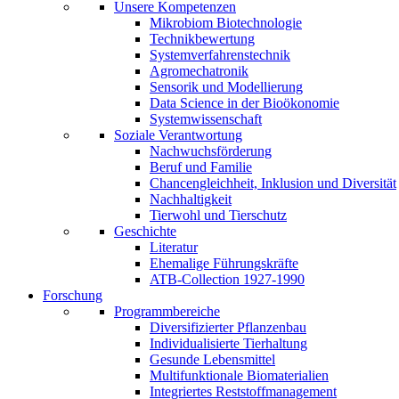
Unsere Kompetenzen
Mikrobiom Biotechnologie
Technikbewertung
Systemverfahrenstechnik
Agromechatronik
Sensorik und Modellierung
Data Science in der Bioökonomie
Systemwissenschaft
Soziale Verantwortung
Nachwuchsförderung
Beruf und Familie
Chancengleichheit, Inklusion und Diversität
Nachhaltigkeit
Tierwohl und Tierschutz
Geschichte
Literatur
Ehemalige Führungskräfte
ATB-Collection 1927-1990
Forschung
Programmbereiche
Diversifizierter Pflanzenbau
Individualisierte Tierhaltung
Gesunde Lebensmittel
Multifunktionale Biomaterialien
Integriertes Reststoffmanagement