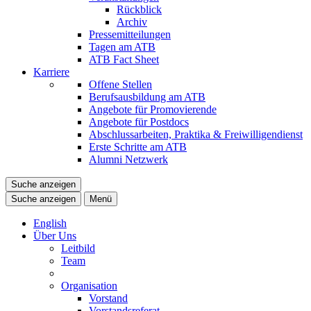
Rückblick
Archiv
Pressemitteilungen
Tagen am ATB
ATB Fact Sheet
Karriere
Offene Stellen
Berufsausbildung am ATB
Angebote für Promovierende
Angebote für Postdocs
Abschlussarbeiten, Praktika & Freiwilligendienst
Erste Schritte am ATB
Alumni Netzwerk
Suche anzeigen
Suche anzeigen
Menü
English
Über Uns
Leitbild
Team
Organisation
Vorstand
Vorstandsreferat