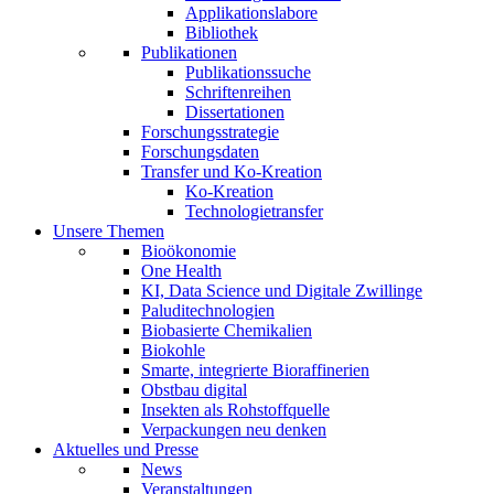
Applikationslabore
Bibliothek
Publikationen
Publikationssuche
Schriftenreihen
Dissertationen
Forschungsstrategie
Forschungsdaten
Transfer und Ko-Kreation
Ko-Kreation
Technologietransfer
Unsere Themen
Bioökonomie
One Health
KI, Data Science und Digitale Zwillinge
Paluditechnologien
Biobasierte Chemikalien
Biokohle
Smarte, integrierte Bioraffinerien
Obstbau digital
Insekten als Rohstoffquelle
Verpackungen neu denken
Aktuelles und Presse
News
Veranstaltungen