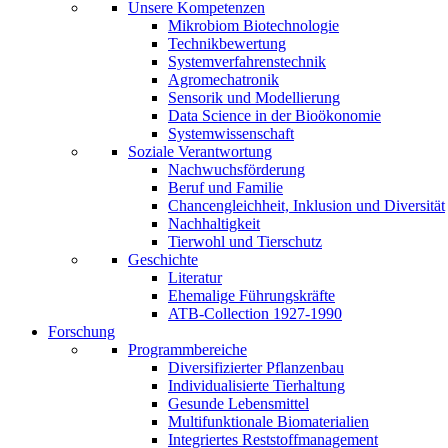
Unsere Kompetenzen
Mikrobiom Biotechnologie
Technikbewertung
Systemverfahrenstechnik
Agromechatronik
Sensorik und Modellierung
Data Science in der Bioökonomie
Systemwissenschaft
Soziale Verantwortung
Nachwuchsförderung
Beruf und Familie
Chancengleichheit, Inklusion und Diversität
Nachhaltigkeit
Tierwohl und Tierschutz
Geschichte
Literatur
Ehemalige Führungskräfte
ATB-Collection 1927-1990
Forschung
Programmbereiche
Diversifizierter Pflanzenbau
Individualisierte Tierhaltung
Gesunde Lebensmittel
Multifunktionale Biomaterialien
Integriertes Reststoffmanagement