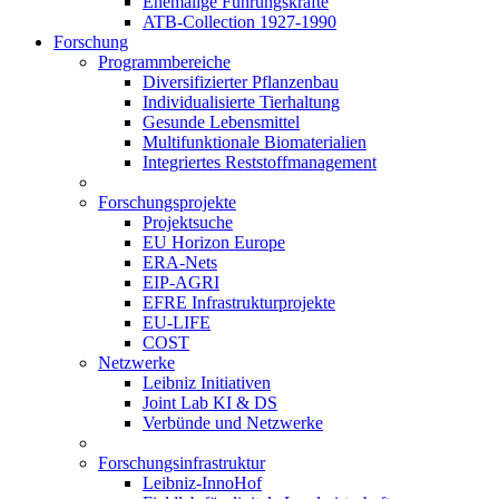
Ehemalige Führungskräfte
ATB-Collection 1927-1990
Forschung
Programmbereiche
Diversifizierter Pflanzenbau
Individualisierte Tierhaltung
Gesunde Lebensmittel
Multifunktionale Biomaterialien
Integriertes Reststoffmanagement
Forschungsprojekte
Projektsuche
EU Horizon Europe
ERA-Nets
EIP-AGRI
EFRE Infrastrukturprojekte
EU-LIFE
COST
Netzwerke
Leibniz Initiativen
Joint Lab KI & DS
Verbünde und Netzwerke
Forschungsinfrastruktur
Leibniz-InnoHof