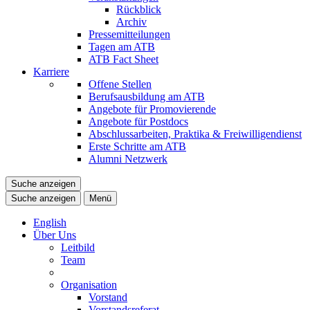
Rückblick
Archiv
Pressemitteilungen
Tagen am ATB
ATB Fact Sheet
Karriere
Offene Stellen
Berufsausbildung am ATB
Angebote für Promovierende
Angebote für Postdocs
Abschlussarbeiten, Praktika & Freiwilligendienst
Erste Schritte am ATB
Alumni Netzwerk
Suche anzeigen
Suche anzeigen
Menü
English
Über Uns
Leitbild
Team
Organisation
Vorstand
Vorstandsreferat