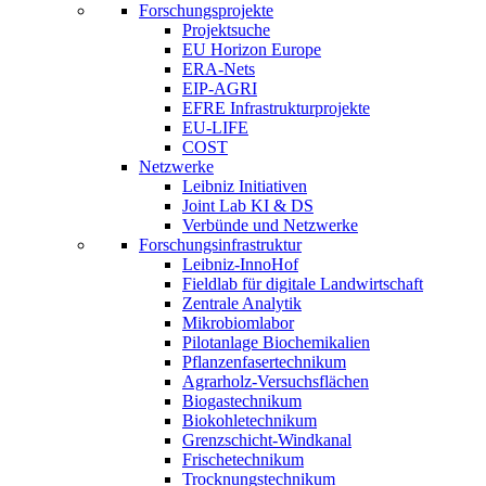
Forschungsprojekte
Projektsuche
EU Horizon Europe
ERA-Nets
EIP-AGRI
EFRE Infrastrukturprojekte
EU-LIFE
COST
Netzwerke
Leibniz Initiativen
Joint Lab KI & DS
Verbünde und Netzwerke
Forschungsinfrastruktur
Leibniz-InnoHof
Fieldlab für digitale Landwirtschaft
Zentrale Analytik
Mikrobiomlabor
Pilotanlage Biochemikalien
Pflanzenfasertechnikum
Agrarholz-Versuchsflächen
Biogastechnikum
Biokohletechnikum
Grenzschicht-Windkanal
Frischetechnikum
Trocknungstechnikum