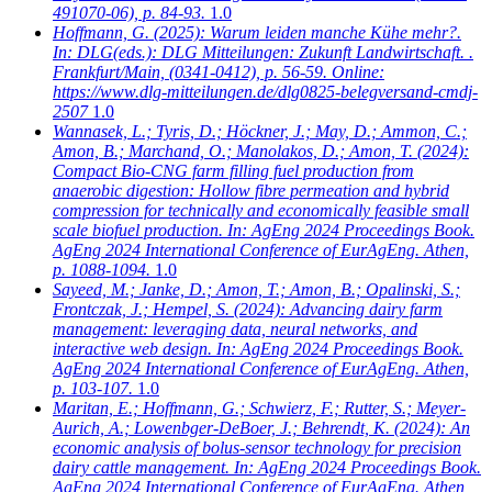
491070-06), p. 84-93.
1.0
Hoffmann, G.
(2025): Warum leiden manche Kühe mehr?.
In: DLG(eds.): DLG Mitteilungen: Zukunft Landwirtschaft. .
Frankfurt/Main, (0341-0412), p. 56-59. Online:
https://www.dlg-mitteilungen.de/dlg0825-belegversand-cmdj-
2507
1.0
Wannasek, L.; Tyris, D.; Höckner, J.; May, D.; Ammon, C.;
Amon, B.; Marchand, O.; Manolakos, D.; Amon, T.
(2024):
Compact Bio-CNG farm filling fuel production from
anaerobic digestion: Hollow fibre permeation and hybrid
compression for technically and economically feasible small
scale biofuel production. In: AgEng 2024 Proceedings Book.
AgEng 2024 International Conference of EurAgEng. Athen,
p. 1088-1094.
1.0
Sayeed, M.; Janke, D.; Amon, T.; Amon, B.; Opalinski, S.;
Frontczak, J.; Hempel, S.
(2024): Advancing dairy farm
management: leveraging data, neural networks, and
interactive web design. In: AgEng 2024 Proceedings Book.
AgEng 2024 International Conference of EurAgEng. Athen,
p. 103-107.
1.0
Maritan, E.; Hoffmann, G.; Schwierz, F.; Rutter, S.; Meyer-
Aurich, A.; Lowenbger-DeBoer, J.; Behrendt, K.
(2024): An
economic analysis of bolus-sensor technology for precision
dairy cattle management. In: AgEng 2024 Proceedings Book.
AgEng 2024 International Conference of EurAgEng. Athen,