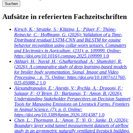
Aufsätze in referierten Fachzeitschriften
Kirsch, K.; Strutzke, S.; Klitzing, L.; Pilger, F.; Thöne-
Reinecke, C.; Hoffmann, G.
(2026): Validation of a Time-
Distributed residual LSTM-CNN and BiLSTM for equine
behavior recognition using collar-worn sensors. Computers
and Electronics in Agriculture. (231): p. 109999. Online:
https://doi.org/10.1016/j.compag.2025.109999
1.0
Akhtari, H.; Navid, H.; Ghaffarnezhad, A.; Shamshiri, R.
(2026): A comparative study of deep learning-based models
for broiler body segmentation. Signal, Image and Video
Processing. : p. 75. Online: https://doi.org/10.1007/s11760-
025-05088-2
1.0
Alexandropoulos, E.; Anestis, V.; Rychla, A.; Dragoni, F.;
Salazar, F.; O´Brien, D.; Bartzanas, T.; Amon, B.
(2026):
Understanding Stakeholder Perspectives on Decision Support
Tools for Managing Emissions on Livestock Farms. Frontiers
in Animal Science. (7): p. 0. Online:
https://doi.org/10.3389/fanim.2026.1814387
1.0
Chen, L.; Thormann, L.; Amon, T.; Yi, Q.; Janke, D.
(2026):
Boundary layer wind tunnel measurement datasets of airflow
study in an asymmetric naturally ventilated livestock building.