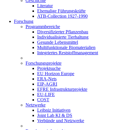
Geschichte
Literatur
Ehemalige Führungskräfte
ATB-Collection 1927-1990
Forschung
Programmbereiche
Diversifizierter Pflanzenbau
Individualisierte Tierhaltung
Gesunde Lebensmittel
Multifunktionale Biomaterialien
Integriertes Reststoffmanagement
Forschungsprojekte
Projektsuche
EU Horizon Europe
ERA-Nets
EIP-AGRI
EFRE Infrastrukturprojekte
EU-LIFE
COST
Netzwerke
Leibniz Initiativen
Joint Lab KI & DS
Verbünde und Netzwerke