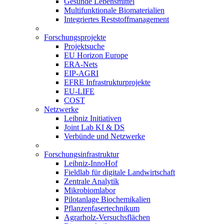
Gesunde Lebensmittel
Multifunktionale Biomaterialien
Integriertes Reststoffmanagement
Forschungsprojekte
Projektsuche
EU Horizon Europe
ERA-Nets
EIP-AGRI
EFRE Infrastrukturprojekte
EU-LIFE
COST
Netzwerke
Leibniz Initiativen
Joint Lab KI & DS
Verbünde und Netzwerke
Forschungsinfrastruktur
Leibniz-InnoHof
Fieldlab für digitale Landwirtschaft
Zentrale Analytik
Mikrobiomlabor
Pilotanlage Biochemikalien
Pflanzenfasertechnikum
Agrarholz-Versuchsflächen