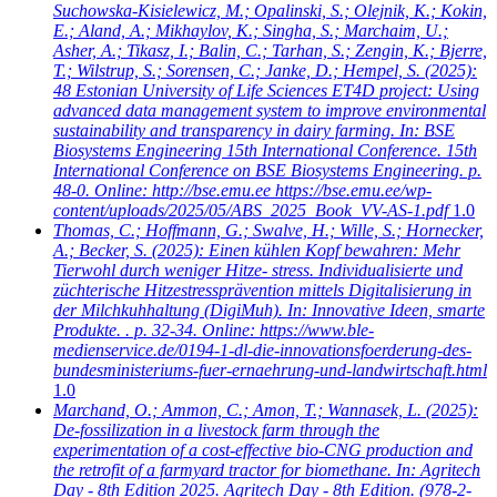
Suchowska-Kisielewicz, M.; Opalinski, S.; Olejnik, K.; Kokin,
E.; Aland, A.; Mikhaylov, K.; Singha, S.; Marchaim, U.;
Asher, A.; Tikasz, I.; Balin, C.; Tarhan, S.; Zengin, K.; Bjerre,
T.; Wilstrup, S.; Sorensen, C.; Janke, D.; Hempel, S.
(2025):
48 Estonian University of Life Sciences ET4D project: Using
advanced data management system to improve environmental
sustainability and transparency in dairy farming. In: BSE
Biosystems Engineering 15th International Conference. 15th
International Conference on BSE Biosystems Engineering. p.
48-0. Online: http://bse.emu.ee https://bse.emu.ee/wp-
content/uploads/2025/05/ABS_2025_Book_VV-AS-1.pdf
1.0
Thomas, C.; Hoffmann, G.; Swalve, H.; Wille, S.; Hornecker,
A.; Becker, S.
(2025): Einen kühlen Kopf bewahren: Mehr
Tierwohl durch weniger Hitze- stress. Individualisierte und
züchterische Hitzestressprävention mittels Digitalisierung in
der Milchkuhhaltung (DigiMuh). In: Innovative Ideen, smarte
Produkte. . p. 32-34. Online: https://www.ble-
medienservice.de/0194-1-dl-die-innovationsfoerderung-des-
bundesministeriums-fuer-ernaehrung-und-landwirtschaft.html
1.0
Marchand, O.; Ammon, C.; Amon, T.; Wannasek, L.
(2025):
De-fossilization in a livestock farm through the
experimentation of a cost-effective bio-CNG production and
the retrofit of a farmyard tractor for biomethane. In: Agritech
Day - 8th Edition 2025. Agritech Day - 8th Edition. (978-2-