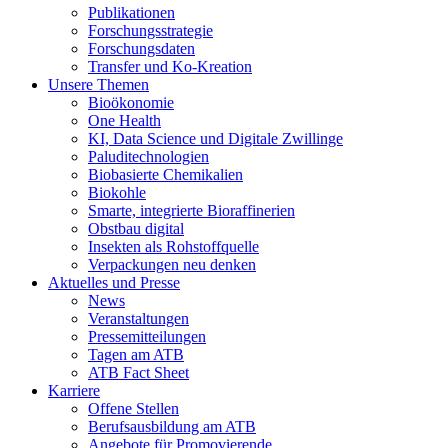
Publikationen
Forschungsstrategie
Forschungsdaten
Transfer und Ko-Kreation
Unsere Themen
Bioökonomie
One Health
KI, Data Science und Digitale Zwillinge
Paluditechnologien
Biobasierte Chemikalien
Biokohle
Smarte, integrierte Bioraffinerien
Obstbau digital
Insekten als Rohstoffquelle
Verpackungen neu denken
Aktuelles und Presse
News
Veranstaltungen
Pressemitteilungen
Tagen am ATB
ATB Fact Sheet
Karriere
Offene Stellen
Berufsausbildung am ATB
Angebote für Promovierende