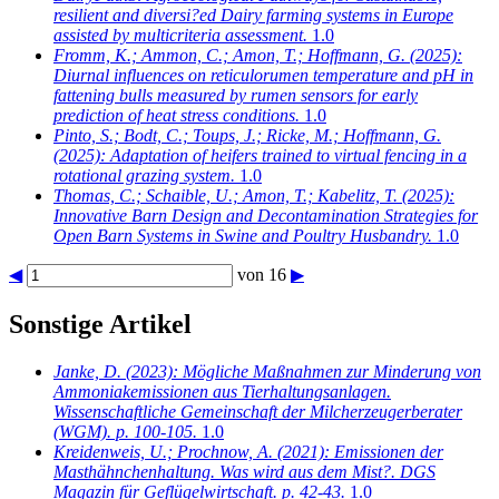
resilient and diversi?ed Dairy farming systems in Europe
assisted by multicriteria assessment.
1.0
Fromm, K.; Ammon, C.; Amon, T.; Hoffmann, G.
(2025):
Diurnal influences on reticulorumen temperature and pH in
fattening bulls measured by rumen sensors for early
prediction of heat stress conditions.
1.0
Pinto, S.; Bodt, C.; Toups, J.; Ricke, M.; Hoffmann, G.
(2025): Adaptation of heifers trained to virtual fencing in a
rotational grazing system.
1.0
Thomas, C.; Schaible, U.; Amon, T.; Kabelitz, T.
(2025):
Innovative Barn Design and Decontamination Strategies for
Open Barn Systems in Swine and Poultry Husbandry.
1.0
◀
von 16
▶
Sonstige Artikel
Janke, D.
(2023): Mögliche Maßnahmen zur Minderung von
Ammoniakemissionen aus Tierhaltungsanlagen.
Wissenschaftliche Gemeinschaft der Milcherzeugerberater
(WGM). p. 100-105.
1.0
Kreidenweis, U.; Prochnow, A.
(2021): Emissionen der
Masthähnchenhaltung. Was wird aus dem Mist?. DGS
Magazin für Geflügelwirtschaft. p. 42-43.
1.0