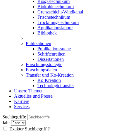
Biogastechnikum
Biokohletechnikum
Grenzschicht-Windkanal
Frischetechnikum
Trocknungstechnikum
Applikationslabore
Bibliothek
Publikationen
Publikationssuche
Schriftenreihen
Dissertationen
Forschungsstrategie
Forschungsdaten
Transfer und Ko-Kreation
Ko-Kreation
Technologietransfer
Unsere Themen
Aktuelles und Presse
Karriere
Services
Suchbegriffe
Jahr
Exakter Suchbegriff
?