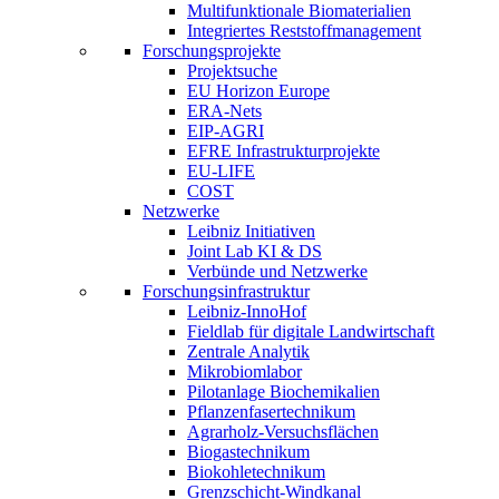
Multifunktionale Biomaterialien
Integriertes Reststoffmanagement
Forschungsprojekte
Projektsuche
EU Horizon Europe
ERA-Nets
EIP-AGRI
EFRE Infrastrukturprojekte
EU-LIFE
COST
Netzwerke
Leibniz Initiativen
Joint Lab KI & DS
Verbünde und Netzwerke
Forschungsinfrastruktur
Leibniz-InnoHof
Fieldlab für digitale Landwirtschaft
Zentrale Analytik
Mikrobiomlabor
Pilotanlage Biochemikalien
Pflanzenfasertechnikum
Agrarholz-Versuchsflächen
Biogastechnikum
Biokohletechnikum
Grenzschicht-Windkanal