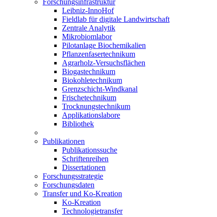
Forschungsinfrastruktur
Leibniz-InnoHof
Fieldlab für digitale Landwirtschaft
Zentrale Analytik
Mikrobiomlabor
Pilotanlage Biochemikalien
Pflanzenfasertechnikum
Agrarholz-Versuchsflächen
Biogastechnikum
Biokohletechnikum
Grenzschicht-Windkanal
Frischetechnikum
Trocknungstechnikum
Applikationslabore
Bibliothek
Publikationen
Publikationssuche
Schriftenreihen
Dissertationen
Forschungsstrategie
Forschungsdaten
Transfer und Ko-Kreation
Ko-Kreation
Technologietransfer