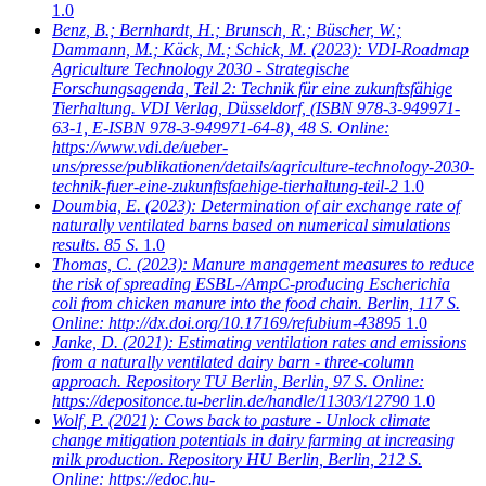
1.0
Benz, B.; Bernhardt, H.; Brunsch, R.; Büscher, W.;
Dammann, M.; Käck, M.; Schick, M.
(2023): VDI-Roadmap
Agriculture Technology 2030 - Strategische
Forschungsagenda, Teil 2: Technik für eine zukunftsfähige
Tierhaltung. VDI Verlag, Düsseldorf, (ISBN 978-3-949971-
63-1, E-ISBN 978-3-949971-64-8), 48 S. Online:
https://www.vdi.de/ueber-
uns/presse/publikationen/details/agriculture-technology-2030-
technik-fuer-eine-zukunftsfaehige-tierhaltung-teil-2
1.0
Doumbia, E.
(2023): Determination of air exchange rate of
naturally ventilated barns based on numerical simulations
results. 85 S.
1.0
Thomas, C.
(2023): Manure management measures to reduce
the risk of spreading ESBL-/AmpC-producing Escherichia
coli from chicken manure into the food chain. Berlin, 117 S.
Online: http://dx.doi.org/10.17169/refubium-43895
1.0
Janke, D.
(2021): Estimating ventilation rates and emissions
from a naturally ventilated dairy barn - three-column
approach. Repository TU Berlin, Berlin, 97 S. Online:
https://depositonce.tu-berlin.de/handle/11303/12790
1.0
Wolf, P.
(2021): Cows back to pasture - Unlock climate
change mitigation potentials in dairy farming at increasing
milk production. Repository HU Berlin, Berlin, 212 S.
Online: https://edoc.hu-