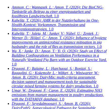
Ammon, C.; Wannasek, L.; Amon, T.
(2026): Die BioCNG-
Tankstelle als Beitrag zu einer energieautarken und
fossilfreien Landwirtschaft.
1.0
Kabelitz, T.
(2026): AMR in der Nutztierhaltung im One-
Health-Kontext: Vorkommen, Transmission und
Interventionsstrategien.
1.0
Kabelitz, T.; Jaleta, M.; Junker, V.; Nübel, U.; Zentek, J.;
Werner, D.; Hölzel, C.; Amon, T.
(2026): Influence of hygiene
improvements on antimicrobial resistance mitigation in pig
husbandry and the role of flies as transmission vectors.
1.0
Wu, X.; Janke, D.; Amon, T.; Yi, Q.
(2026): Study on Effect of
Building Configurations on Ventilation Performance in a
Naturally Ventilated Pig Barn with an Outdoor Exercise Yard.
1.0
Dragoni, F.; Balaine, L.; Harchaoui, S.; Bonizzi, S.;
Ragaglini, G.; Kokemohr, L.; Wilfart, A.; Winiwarter, W.;
Amon, B.
(2026): DairyMix: multi-criteria assessment,
decision support and management tools for sustainable
circular mixed farming systems for dairy production.
1.0
Umar, W.; Dragoni, F.; Caron, E.
(2026): Estimating NH3
emissions from manure management in poultry productions,
with the DATAMAN database.
1.0
Dragoni, F.; Seyedalmoosavi, S.; Amon, B.
(2026):
DairyPathS: Agroecological Pathways for Sustainable,