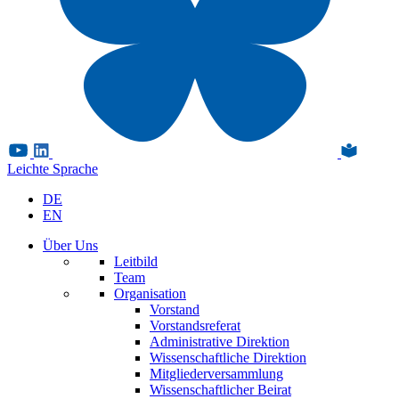
Leichte Sprache
DE
EN
Über Uns
Leitbild
Team
Organisation
Vorstand
Vorstandsreferat
Administrative Direktion
Wissenschaftliche Direktion
Mitgliederversammlung
Wissenschaftlicher Beirat