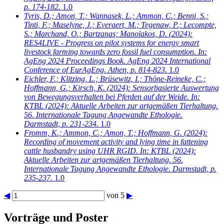
p. 174-182.
1.0
Tyris, D.; Amon, T.; Wannasek, L.; Ammon, C.; Benni, S.;
Tinti, F.; Maselyne, J.; Everaert, M.; Tegenaw, P.; Lecompte,
S.; Marchand, O.; Bartzanas; Manolakos, D.
(2024):
RES4LIVE - Progress on pilot systems for energy smart
livestock farming towards zero fossil fuel consumption. In:
AgEng 2024 Proceedings Book. AgEng 2024 International
Conference of EurAgEng. Athen, p. 814-823.
1.0
Eichler, F.; Klitzing, L.; Brüsewitz, I.; Thöne-Reineke, C.;
Hoffmann, G.; Kirsch, K.
(2024): Sensorbasierte Auswertung
von Bewegungsverhalten bei Pferden auf der Weide. In:
KTBL (2024): Aktuelle Arbeiten zur artgemäßen Tierhaltung.
56. Internationale Tagung Angewandte Ethologie.
Darmstadt, p. 231-234.
1.0
Fromm, K.; Ammon, C.; Amon, T.; Hoffmann, G.
(2024):
Recording of movement activity and lying time in fattening
cattle husbandry using UHR RGID. In: KTBL (2024):
Aktuelle Arbeiten zur artgemäßen Tierhaltung. 56.
Internationale Tagung Angewandte Ethologie. Darmstadt, p.
235-237.
1.0
◀
von 5
▶
Vorträge und Poster