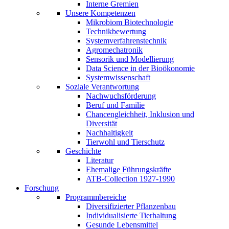
Interne Gremien
Unsere Kompetenzen
Mikrobiom Biotechnologie
Technikbewertung
Systemverfahrenstechnik
Agromechatronik
Sensorik und Modellierung
Data Science in der Bioökonomie
Systemwissenschaft
Soziale Verantwortung
Nachwuchsförderung
Beruf und Familie
Chancengleichheit, Inklusion und
Diversität
Nachhaltigkeit
Tierwohl und Tierschutz
Geschichte
Literatur
Ehemalige Führungskräfte
ATB-Collection 1927-1990
Forschung
Programmbereiche
Diversifizierter Pflanzenbau
Individualisierte Tierhaltung
Gesunde Lebensmittel