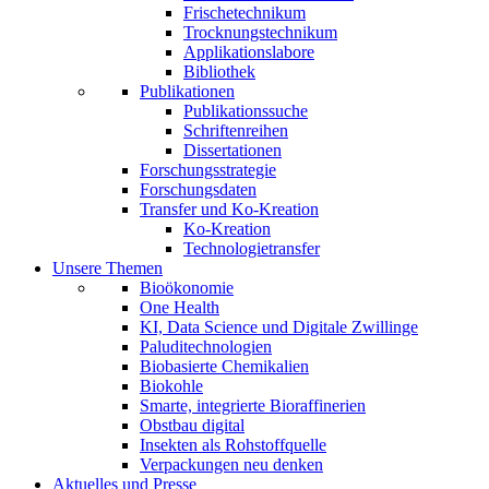
Frischetechnikum
Trocknungstechnikum
Applikationslabore
Bibliothek
Publikationen
Publikationssuche
Schriftenreihen
Dissertationen
Forschungsstrategie
Forschungsdaten
Transfer und Ko-Kreation
Ko-Kreation
Technologietransfer
Unsere Themen
Bioökonomie
One Health
KI, Data Science und Digitale Zwillinge
Paluditechnologien
Biobasierte Chemikalien
Biokohle
Smarte, integrierte Bioraffinerien
Obstbau digital
Insekten als Rohstoffquelle
Verpackungen neu denken
Aktuelles und Presse