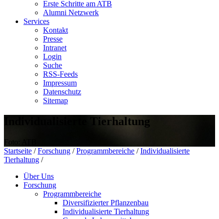
Erste Schritte am ATB
Alumni Netzwerk
Services
Kontakt
Presse
Intranet
Login
Suche
RSS-Feeds
Impressum
Datenschutz
Sitemap
Individualisierte Tierhaltung
Foto: ATB
Startseite
/
Forschung
/
Programmbereiche
/
Individualisierte
Tierhaltung
/
Über Uns
Forschung
Programmbereiche
Diversifizierter Pflanzenbau
Individualisierte Tierhaltung