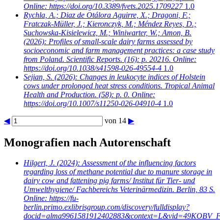
Online: https://doi.org/10.3389/fvets.2025.1709227
1.0
Rychla, A.; Diaz de Otálora Aguirre, X.; Dragoni, F.;
Fratczak-Müller, J.; Kieronczyk, M.; Méndez Reyes, D.;
Suchowska-Kisielewicz, M.; Winiwarter, W.; Amon, B.
(2026): Profiles of small-scale dairy farms assessed by
socioeconomic and farm management practices: a case study
from Poland. Scientific Reports. (16): p. 20216. Online:
https://doi.org/10.1038/s41598-026-49554-4
1.0
Sejian, S.
(2026): Changes in leukocyte indices of Holstein
cows under prolonged heat stress conditions. Tropical Animal
Health and Production. (58): p. 0. Online:
https://doi.org/10.1007/s11250-026-04910-4
1.0
◀
von 14
▶
Monografien nach Autorenschaft
Hilgert, J.
(2024): Assessment of the influencing factors
regarding loss of methane potential due to manure storage in
dairy cow and fattening pig farms/ Institut für Tier- und
Umwelthygiene/ Fachbereichs Veterinärmedizin. Berlin, 83 S.
Online: https://fu-
berlin.primo.exlibrisgroup.com/discovery/fulldisplay?
docid=alma9961581912402883&context=L&vid=49KOBV_FU