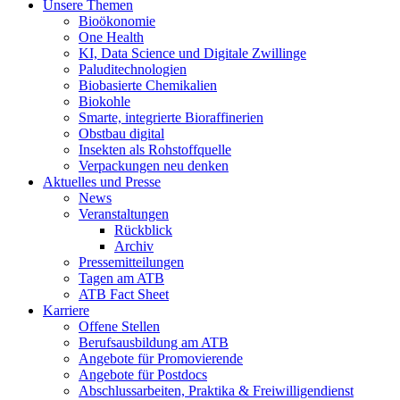
Unsere Themen
Bioökonomie
One Health
KI, Data Science und Digitale Zwillinge
Paluditechnologien
Biobasierte Chemikalien
Biokohle
Smarte, integrierte Bioraffinerien
Obstbau digital
Insekten als Rohstoffquelle
Verpackungen neu denken
Aktuelles und Presse
News
Veranstaltungen
Rückblick
Archiv
Pressemitteilungen
Tagen am ATB
ATB Fact Sheet
Karriere
Offene Stellen
Berufsausbildung am ATB
Angebote für Promovierende
Angebote für Postdocs
Abschlussarbeiten, Praktika & Freiwilligendienst