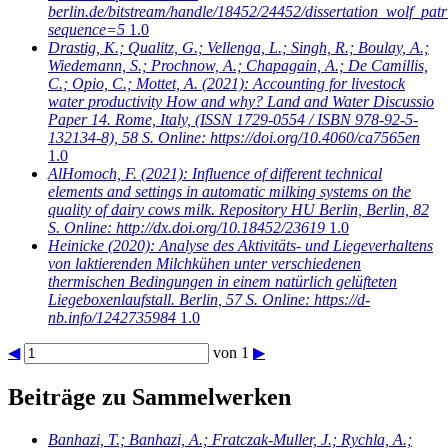
berlin.de/bitstream/handle/18452/24452/dissertation_wolf_patr
sequence=5
1.0
Drastig, K.; Qualitz, G.; Vellenga, L.; Singh, R.; Boulay, A.;
Wiedemann, S.; Prochnow, A.; Chapagain, A.; De Camillis,
C.; Opio, C.; Mottet, A.
(2021): Accounting for livestock
water productivity How and why? Land and Water Discussio
Paper 14. Rome, Italy, (ISSN 1729-0554 / ISBN 978-92-5-
132134-8), 58 S. Online: https://doi.org/10.4060/ca7565en
1.0
AlHomoch, F.
(2021): Influence of different technical
elements and settings in automatic milking systems on the
quality of dairy cows milk. Repository HU Berlin, Berlin, 82
S. Online: http://dx.doi.org/10.18452/23619
1.0
Heinicke
(2020): Analyse des Aktivitäts- und Liegeverhaltens
von laktierenden Milchkühen unter verschiedenen
thermischen Bedingungen in einem natürlich gelüfteten
Liegeboxenlaufstall. Berlin, 57 S. Online: https://d-
nb.info/1242735984
1.0
◀
von 1
▶
Beiträge zu Sammelwerken
Banhazi, T.; Banhazi, A.; Fratczak-Muller, J.; Rychla, A.;