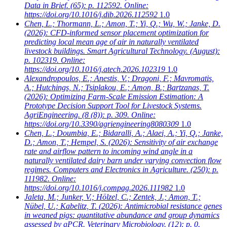
Data in Brief. (65): p. 112592. Online:
https://doi.org/10.1016/j.dib.2026.112592
1.0
Chen, L.; Thormann, L.; Amon, T.; Yi, Q.; Wu, W.; Janke, D.
(2026): CFD-informed sensor placement optimization for
predicting local mean age of air in naturally ventilated
livestock buildings. Smart Agricultural Technology. (August):
p. 102319. Online:
https://doi.org/10.1016/j.atech.2026.102319
1.0
Alexandropoulos, E.; Anestis, V.; Dragoni, F.; Mavromatis,
A.; Hutchings, N.; Tsiplakou, E.; Amon, B.; Bartzanas, T.
(2026): Optimizing Farm-Scale Emission Estimation: A
Prototype Decision Support Tool for Livestock Systems.
AgriEngineering. (8 (8)): p. 309. Online:
https://doi.org/10.3390/agriengineering8080309
1.0
Chen, L.; Doumbia, E.; Bidaralli, A.; Alaei, A.; Yi, Q.; Janke,
D.; Amon, T.; Hempel, S.
(2026): Sensitivity of air exchange
rate and airflow pattern to incoming wind angle in a
naturally ventilated dairy barn under varying convection flow
regimes. Computers and Electronics in Agriculture. (250): p.
111982. Online:
https://doi.org/10.1016/j.compag.2026.111982
1.0
Jaleta, M.; Junker, V.; Hölzel, C.; Zentek, J.; Amon, T.;
Nübel, U.; Kabelitz, T.
(2026): Antimicrobial resistance genes
in weaned pigs: quantitative abundance and group dynamics
assessed by qPCR. Veterinary Microbiology. (12): p. 0.