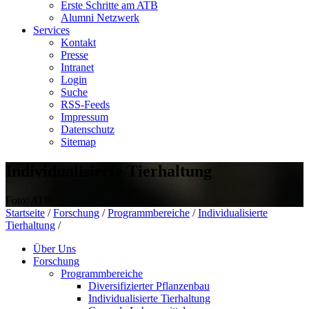
Erste Schritte am ATB
Alumni Netzwerk
Services
Kontakt
Presse
Intranet
Login
Suche
RSS-Feeds
Impressum
Datenschutz
Sitemap
Individualisierte Tierhaltung
Foto: ATB
Startseite
/
Forschung
/
Programmbereiche
/
Individualisierte
Tierhaltung
/
Über Uns
Forschung
Programmbereiche
Diversifizierter Pflanzenbau
Individualisierte Tierhaltung