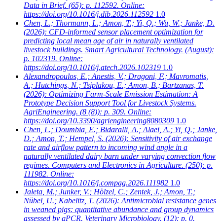
Data in Brief. (65): p. 112592. Online:
https://doi.org/10.1016/j.dib.2026.112592
1.0
Chen, L.; Thormann, L.; Amon, T.; Yi, Q.; Wu, W.; Janke, D.
(2026): CFD-informed sensor placement optimization for
predicting local mean age of air in naturally ventilated
livestock buildings. Smart Agricultural Technology. (August):
p. 102319. Online:
https://doi.org/10.1016/j.atech.2026.102319
1.0
Alexandropoulos, E.; Anestis, V.; Dragoni, F.; Mavromatis,
A.; Hutchings, N.; Tsiplakou, E.; Amon, B.; Bartzanas, T.
(2026): Optimizing Farm-Scale Emission Estimation: A
Prototype Decision Support Tool for Livestock Systems.
AgriEngineering. (8 (8)): p. 309. Online:
https://doi.org/10.3390/agriengineering8080309
1.0
Chen, L.; Doumbia, E.; Bidaralli, A.; Alaei, A.; Yi, Q.; Janke,
D.; Amon, T.; Hempel, S.
(2026): Sensitivity of air exchange
rate and airflow pattern to incoming wind angle in a
naturally ventilated dairy barn under varying convection flow
regimes. Computers and Electronics in Agriculture. (250): p.
111982. Online:
https://doi.org/10.1016/j.compag.2026.111982
1.0
Jaleta, M.; Junker, V.; Hölzel, C.; Zentek, J.; Amon, T.;
Nübel, U.; Kabelitz, T.
(2026): Antimicrobial resistance genes
in weaned pigs: quantitative abundance and group dynamics
assessed by qPCR. Veterinary Microbiology. (12): p. 0.