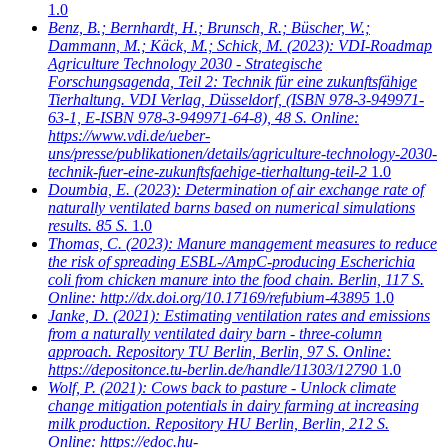
1.0
Benz, B.; Bernhardt, H.; Brunsch, R.; Büscher, W.;
Dammann, M.; Käck, M.; Schick, M.
(2023): VDI-Roadmap
Agriculture Technology 2030 - Strategische
Forschungsagenda, Teil 2: Technik für eine zukunftsfähige
Tierhaltung. VDI Verlag, Düsseldorf, (ISBN 978-3-949971-
63-1, E-ISBN 978-3-949971-64-8), 48 S. Online:
https://www.vdi.de/ueber-
uns/presse/publikationen/details/agriculture-technology-2030-
technik-fuer-eine-zukunftsfaehige-tierhaltung-teil-2
1.0
Doumbia, E.
(2023): Determination of air exchange rate of
naturally ventilated barns based on numerical simulations
results. 85 S.
1.0
Thomas, C.
(2023): Manure management measures to reduce
the risk of spreading ESBL-/AmpC-producing Escherichia
coli from chicken manure into the food chain. Berlin, 117 S.
Online: http://dx.doi.org/10.17169/refubium-43895
1.0
Janke, D.
(2021): Estimating ventilation rates and emissions
from a naturally ventilated dairy barn - three-column
approach. Repository TU Berlin, Berlin, 97 S. Online:
https://depositonce.tu-berlin.de/handle/11303/12790
1.0
Wolf, P.
(2021): Cows back to pasture - Unlock climate
change mitigation potentials in dairy farming at increasing
milk production. Repository HU Berlin, Berlin, 212 S.
Online: https://edoc.hu-