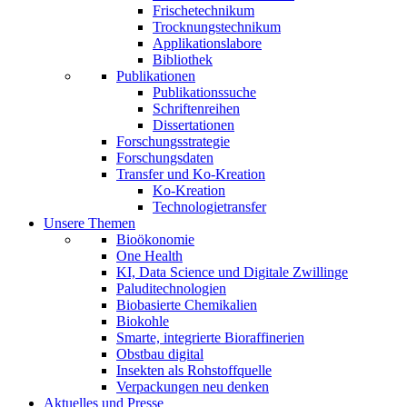
Frischetechnikum
Trocknungstechnikum
Applikationslabore
Bibliothek
Publikationen
Publikationssuche
Schriftenreihen
Dissertationen
Forschungsstrategie
Forschungsdaten
Transfer und Ko-Kreation
Ko-Kreation
Technologietransfer
Unsere Themen
Bioökonomie
One Health
KI, Data Science und Digitale Zwillinge
Paluditechnologien
Biobasierte Chemikalien
Biokohle
Smarte, integrierte Bioraffinerien
Obstbau digital
Insekten als Rohstoffquelle
Verpackungen neu denken
Aktuelles und Presse