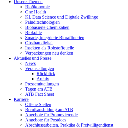
Unsere Themen
Bioökonomie
One Health
KI, Data Science und Digitale Zwillinge
Paluditechnologien
Biobasierte Chemikalien
Biokohle
Smarte, integrierte Bioraffinerien
Obstbau digital
Insekten als Rohstoffquelle
Verpackungen neu denken
Aktuelles und Presse
News
Veranstaltungen
Rückblick
Archiv
Pressemitteilungen
Tagen am ATB
ATB Fact Sheet
Karriere
Offene Stellen
Berufsausbildung am ATB
Angebote für Promovierende
Angebote für Postdocs
Abschlussarbeiten, Praktika & Freiwilligendienst