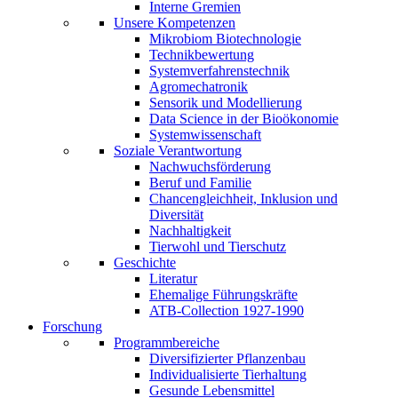
Interne Gremien
Unsere Kompetenzen
Mikrobiom Biotechnologie
Technikbewertung
Systemverfahrenstechnik
Agromechatronik
Sensorik und Modellierung
Data Science in der Bioökonomie
Systemwissenschaft
Soziale Verantwortung
Nachwuchsförderung
Beruf und Familie
Chancengleichheit, Inklusion und
Diversität
Nachhaltigkeit
Tierwohl und Tierschutz
Geschichte
Literatur
Ehemalige Führungskräfte
ATB-Collection 1927-1990
Forschung
Programmbereiche
Diversifizierter Pflanzenbau
Individualisierte Tierhaltung
Gesunde Lebensmittel