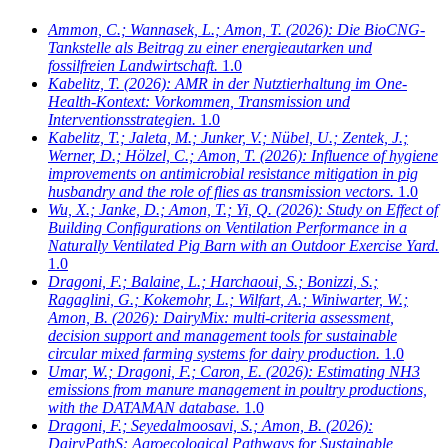
Ammon, C.; Wannasek, L.; Amon, T.
(2026): Die BioCNG-
Tankstelle als Beitrag zu einer energieautarken und
fossilfreien Landwirtschaft.
1.0
Kabelitz, T.
(2026): AMR in der Nutztierhaltung im One-
Health-Kontext: Vorkommen, Transmission und
Interventionsstrategien.
1.0
Kabelitz, T.; Jaleta, M.; Junker, V.; Nübel, U.; Zentek, J.;
Werner, D.; Hölzel, C.; Amon, T.
(2026): Influence of hygiene
improvements on antimicrobial resistance mitigation in pig
husbandry and the role of flies as transmission vectors.
1.0
Wu, X.; Janke, D.; Amon, T.; Yi, Q.
(2026): Study on Effect of
Building Configurations on Ventilation Performance in a
Naturally Ventilated Pig Barn with an Outdoor Exercise Yard.
1.0
Dragoni, F.; Balaine, L.; Harchaoui, S.; Bonizzi, S.;
Ragaglini, G.; Kokemohr, L.; Wilfart, A.; Winiwarter, W.;
Amon, B.
(2026): DairyMix: multi-criteria assessment,
decision support and management tools for sustainable
circular mixed farming systems for dairy production.
1.0
Umar, W.; Dragoni, F.; Caron, E.
(2026): Estimating NH3
emissions from manure management in poultry productions,
with the DATAMAN database.
1.0
Dragoni, F.; Seyedalmoosavi, S.; Amon, B.
(2026):
DairyPathS: Agroecological Pathways for Sustainable,