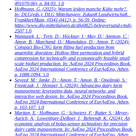
491070-06), p. 84-93.
1.0
Hoffmann, G.
(2025): Warum leiden manche Kühe mehr?.
In: DLG(eds.): DLG Mitteilungen: Zukunft Landwirtschaft. .
Frankfurt/Main, (0341-0412), p. 56-59. Online:
https://www.dlg-mitteilungen.de/dlg0825-belegversand-cmdj-
2507
1.0
Wannasek, L.; Tyris, D.; Höckner, J.; May, D.; Ammon, C.;
Amon, B.; Marchand, O.; Manolakos, D.; Amon, T.
(2024):
Compact Bio-CNG farm filling fuel production from
anaerobic digestion: Hollow fibre permeation and hybrid
compression for technically and economically feasible small
scale biofuel production. In: AgEng 2024 Proceedings Book.
AgEng 2024 International Conference of EurAgEng. Athen,
p. 1088-1094.
1.0
Sayeed, M.; Janke, D.; Amon, T.; Amon, B.; Opalinski, S.;
Frontczak, J.; Hempel, S.
(2024): Advancing dairy farm
management: leveraging data, neural networks, and
interactive web design. In: AgEng 2024 Proceedings Book.
AgEng 2024 International Conference of EurAgEng. Athen,
p. 103-107.
1.0
Maritan, E.; Hoffmann, G.; Schwierz, F.; Rutter, S.; Meyer-
Aurich, A.; Lowenbger-DeBoer, J.; Behrendt, K.
(2024): An
economic analysis of bolus-sensor technology for precision
dairy cattle management. In: AgEng 2024 Proceedings Book.
AgEng 2024 International Conference of EurAgEng. Athen,