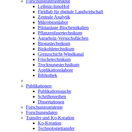
Forschungsinfrastruktur
Leibniz-InnoHof
Fieldlab für digitale Landwirtschaft
Zentrale Analytik
Mikrobiomlabor
Pilotanlage Biochemikalien
Pflanzenfasertechnikum
Agrarholz-Versuchsflächen
Biogastechnikum
Biokohletechnikum
Grenzschicht-Windkanal
Frischetechnikum
Trocknungstechnikum
Applikationslabore
Bibliothek
Publikationen
Publikationssuche
Schriftenreihen
Dissertationen
Forschungsstrategie
Forschungsdaten
Transfer und Ko-Kreation
Ko-Kreation
Technologietransfer