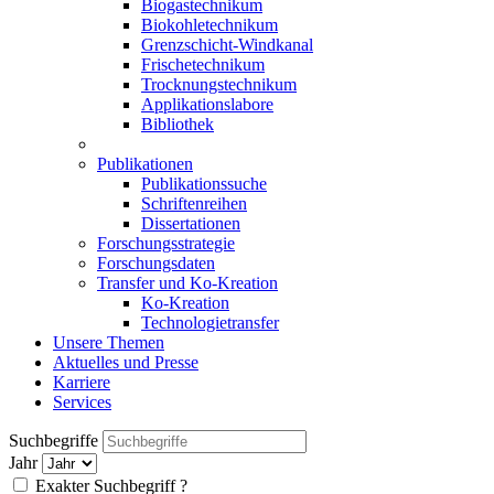
Biogastechnikum
Biokohletechnikum
Grenzschicht-Windkanal
Frischetechnikum
Trocknungstechnikum
Applikationslabore
Bibliothek
Publikationen
Publikationssuche
Schriftenreihen
Dissertationen
Forschungsstrategie
Forschungsdaten
Transfer und Ko-Kreation
Ko-Kreation
Technologietransfer
Unsere Themen
Aktuelles und Presse
Karriere
Services
Suchbegriffe
Jahr
Exakter Suchbegriff
?