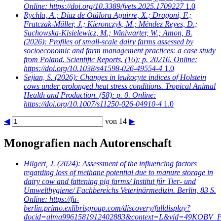
Online: https://doi.org/10.3389/fvets.2025.1709227
1.0
Rychla, A.; Diaz de Otálora Aguirre, X.; Dragoni, F.;
Fratczak-Müller, J.; Kieronczyk, M.; Méndez Reyes, D.;
Suchowska-Kisielewicz, M.; Winiwarter, W.; Amon, B.
(2026): Profiles of small-scale dairy farms assessed by
socioeconomic and farm management practices: a case study
from Poland. Scientific Reports. (16): p. 20216. Online:
https://doi.org/10.1038/s41598-026-49554-4
1.0
Sejian, S.
(2026): Changes in leukocyte indices of Holstein
cows under prolonged heat stress conditions. Tropical Animal
Health and Production. (58): p. 0. Online:
https://doi.org/10.1007/s11250-026-04910-4
1.0
◀
von 14
▶
Monografien nach Autorenschaft
Hilgert, J.
(2024): Assessment of the influencing factors
regarding loss of methane potential due to manure storage in
dairy cow and fattening pig farms/ Institut für Tier- und
Umwelthygiene/ Fachbereichs Veterinärmedizin. Berlin, 83 S.
Online: https://fu-
berlin.primo.exlibrisgroup.com/discovery/fulldisplay?
docid=alma9961581912402883&context=L&vid=49KOBV_FU