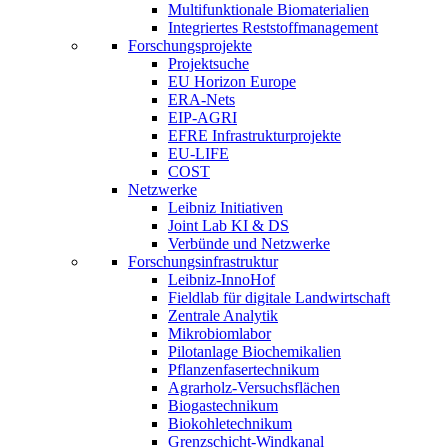
Multifunktionale Biomaterialien
Integriertes Reststoffmanagement
Forschungsprojekte
Projektsuche
EU Horizon Europe
ERA-Nets
EIP-AGRI
EFRE Infrastrukturprojekte
EU-LIFE
COST
Netzwerke
Leibniz Initiativen
Joint Lab KI & DS
Verbünde und Netzwerke
Forschungsinfrastruktur
Leibniz-InnoHof
Fieldlab für digitale Landwirtschaft
Zentrale Analytik
Mikrobiomlabor
Pilotanlage Biochemikalien
Pflanzenfasertechnikum
Agrarholz-Versuchsflächen
Biogastechnikum
Biokohletechnikum
Grenzschicht-Windkanal