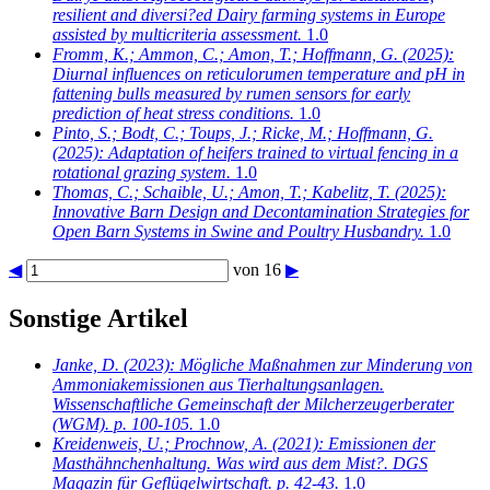
resilient and diversi?ed Dairy farming systems in Europe
assisted by multicriteria assessment.
1.0
Fromm, K.; Ammon, C.; Amon, T.; Hoffmann, G.
(2025):
Diurnal influences on reticulorumen temperature and pH in
fattening bulls measured by rumen sensors for early
prediction of heat stress conditions.
1.0
Pinto, S.; Bodt, C.; Toups, J.; Ricke, M.; Hoffmann, G.
(2025): Adaptation of heifers trained to virtual fencing in a
rotational grazing system.
1.0
Thomas, C.; Schaible, U.; Amon, T.; Kabelitz, T.
(2025):
Innovative Barn Design and Decontamination Strategies for
Open Barn Systems in Swine and Poultry Husbandry.
1.0
◀
von 16
▶
Sonstige Artikel
Janke, D.
(2023): Mögliche Maßnahmen zur Minderung von
Ammoniakemissionen aus Tierhaltungsanlagen.
Wissenschaftliche Gemeinschaft der Milcherzeugerberater
(WGM). p. 100-105.
1.0
Kreidenweis, U.; Prochnow, A.
(2021): Emissionen der
Masthähnchenhaltung. Was wird aus dem Mist?. DGS
Magazin für Geflügelwirtschaft. p. 42-43.
1.0