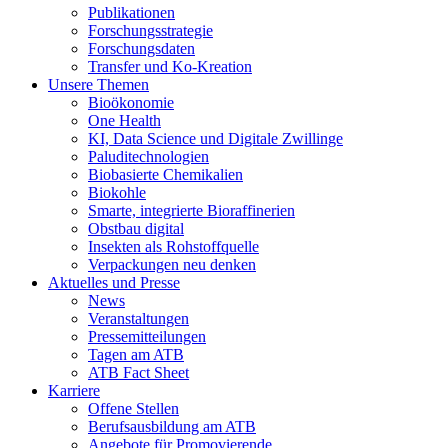
Publikationen
Forschungsstrategie
Forschungsdaten
Transfer und Ko-Kreation
Unsere Themen
Bioökonomie
One Health
KI, Data Science und Digitale Zwillinge
Paluditechnologien
Biobasierte Chemikalien
Biokohle
Smarte, integrierte Bioraffinerien
Obstbau digital
Insekten als Rohstoffquelle
Verpackungen neu denken
Aktuelles und Presse
News
Veranstaltungen
Pressemitteilungen
Tagen am ATB
ATB Fact Sheet
Karriere
Offene Stellen
Berufsausbildung am ATB
Angebote für Promovierende