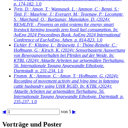
p. 174-182.
1.0
Tyris, D.; Amon, T.; Wannasek, L.; Ammon, C.; Benni, S.;
Tinti, F.; Maselyne, J.; Everaert, M.; Tegenaw, P.; Lecompte,
S.; Marchand, O.; Bartzanas; Manolakos, D.
(2024):
RES4LIVE - Progress on pilot systems for energy smart
livestock farming towards zero fossil fuel consumption. In:
AgEng 2024 Proceedings Book. AgEng 2024 International
Conference of EurAgEng. Athen, p. 814-823.
1.0
Eichler, F.; Klitzing, L.; Brüsewitz, I.; Thöne-Reineke, C.;
Hoffmann, G.; Kirsch, K.
(2024): Sensorbasierte Auswertung
von Bewegungsverhalten bei Pferden auf der Weide. In:
KTBL (2024): Aktuelle Arbeiten zur artgemäßen Tierhaltung.
56. Internationale Tagung Angewandte Ethologie.
Darmstadt, p. 231-234.
1.0
Fromm, K.; Ammon, C.; Amon, T.; Hoffmann, G.
(2024):
Recording of movement activity and lying time in fattening
cattle husbandry using UHR RGID. In: KTBL (2024):
Aktuelle Arbeiten zur artgemäßen Tierhaltung. 56.
Internationale Tagung Angewandte Ethologie. Darmstadt, p.
235-237.
1.0
◀
von 5
▶
Vorträge und Poster