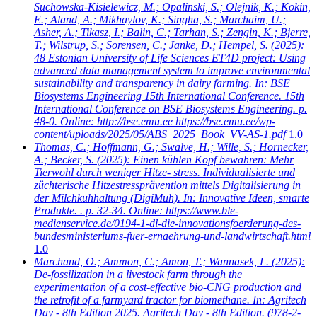
Suchowska-Kisielewicz, M.; Opalinski, S.; Olejnik, K.; Kokin,
E.; Aland, A.; Mikhaylov, K.; Singha, S.; Marchaim, U.;
Asher, A.; Tikasz, I.; Balin, C.; Tarhan, S.; Zengin, K.; Bjerre,
T.; Wilstrup, S.; Sorensen, C.; Janke, D.; Hempel, S.
(2025):
48 Estonian University of Life Sciences ET4D project: Using
advanced data management system to improve environmental
sustainability and transparency in dairy farming. In: BSE
Biosystems Engineering 15th International Conference. 15th
International Conference on BSE Biosystems Engineering. p.
48-0. Online: http://bse.emu.ee https://bse.emu.ee/wp-
content/uploads/2025/05/ABS_2025_Book_VV-AS-1.pdf
1.0
Thomas, C.; Hoffmann, G.; Swalve, H.; Wille, S.; Hornecker,
A.; Becker, S.
(2025): Einen kühlen Kopf bewahren: Mehr
Tierwohl durch weniger Hitze- stress. Individualisierte und
züchterische Hitzestressprävention mittels Digitalisierung in
der Milchkuhhaltung (DigiMuh). In: Innovative Ideen, smarte
Produkte. . p. 32-34. Online: https://www.ble-
medienservice.de/0194-1-dl-die-innovationsfoerderung-des-
bundesministeriums-fuer-ernaehrung-und-landwirtschaft.html
1.0
Marchand, O.; Ammon, C.; Amon, T.; Wannasek, L.
(2025):
De-fossilization in a livestock farm through the
experimentation of a cost-effective bio-CNG production and
the retrofit of a farmyard tractor for biomethane. In: Agritech
Day - 8th Edition 2025. Agritech Day - 8th Edition. (978-2-