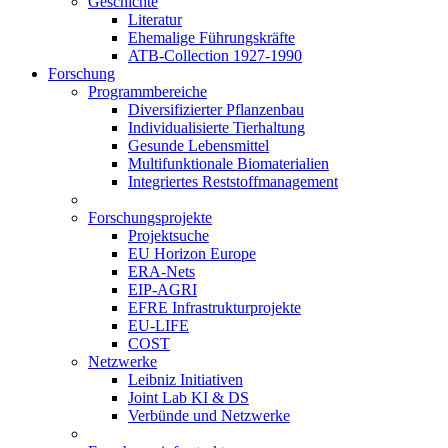
Geschichte
Literatur
Ehemalige Führungskräfte
ATB-Collection 1927-1990
Forschung
Programmbereiche
Diversifizierter Pflanzenbau
Individualisierte Tierhaltung
Gesunde Lebensmittel
Multifunktionale Biomaterialien
Integriertes Reststoffmanagement
Forschungsprojekte
Projektsuche
EU Horizon Europe
ERA-Nets
EIP-AGRI
EFRE Infrastrukturprojekte
EU-LIFE
COST
Netzwerke
Leibniz Initiativen
Joint Lab KI & DS
Verbünde und Netzwerke