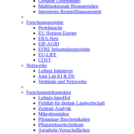
Gesunde Lebensmittel
Multifunktionale Biomaterialien
Integriertes Reststoffmanagement
Forschungsprojekte
Projektsuche
EU Horizon Europe
ERA-Nets
EIP-AGRI
EFRE Infrastrukturprojekte
EU-LIFE
COST
Netzwerke
Leibniz Initiativen
Joint Lab KI & DS
Verbünde und Netzwerke
Forschungsinfrastruktur
Leibniz-InnoHof
Fieldlab für digitale Landwirtschaft
Zentrale Analytik
Mikrobiomlabor
Pilotanlage Biochemikalien
Pflanzenfasertechnikum
Agrarholz-Versuchsflächen