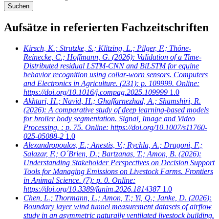
Aufsätze in referierten Fachzeitschriften
Kirsch, K.; Strutzke, S.; Klitzing, L.; Pilger, F.; Thöne-
Reinecke, C.; Hoffmann, G.
(2026): Validation of a Time-
Distributed residual LSTM-CNN and BiLSTM for equine
behavior recognition using collar-worn sensors. Computers
and Electronics in Agriculture. (231): p. 109999. Online:
https://doi.org/10.1016/j.compag.2025.109999
1.0
Akhtari, H.; Navid, H.; Ghaffarnezhad, A.; Shamshiri, R.
(2026): A comparative study of deep learning-based models
for broiler body segmentation. Signal, Image and Video
Processing. : p. 75. Online: https://doi.org/10.1007/s11760-
025-05088-2
1.0
Alexandropoulos, E.; Anestis, V.; Rychla, A.; Dragoni, F.;
Salazar, F.; O´Brien, D.; Bartzanas, T.; Amon, B.
(2026):
Understanding Stakeholder Perspectives on Decision Support
Tools for Managing Emissions on Livestock Farms. Frontiers
in Animal Science. (7): p. 0. Online:
https://doi.org/10.3389/fanim.2026.1814387
1.0
Chen, L.; Thormann, L.; Amon, T.; Yi, Q.; Janke, D.
(2026):
Boundary layer wind tunnel measurement datasets of airflow
study in an asymmetric naturally ventilated livestock building.