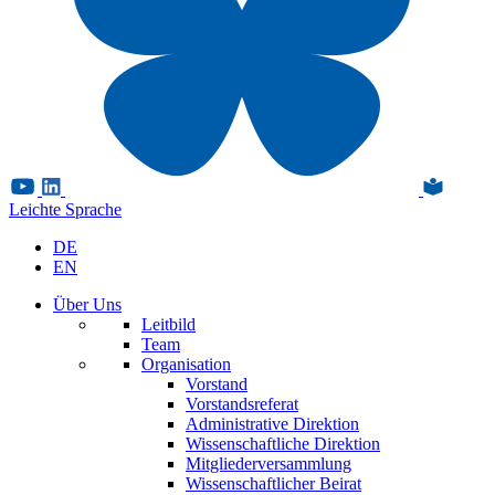
Leichte Sprache
DE
EN
Über Uns
Leitbild
Team
Organisation
Vorstand
Vorstandsreferat
Administrative Direktion
Wissenschaftliche Direktion
Mitgliederversammlung
Wissenschaftlicher Beirat