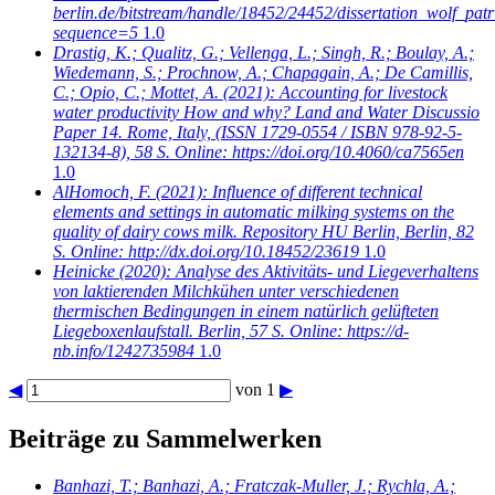
berlin.de/bitstream/handle/18452/24452/dissertation_wolf_patr
sequence=5
1.0
Drastig, K.; Qualitz, G.; Vellenga, L.; Singh, R.; Boulay, A.;
Wiedemann, S.; Prochnow, A.; Chapagain, A.; De Camillis,
C.; Opio, C.; Mottet, A.
(2021): Accounting for livestock
water productivity How and why? Land and Water Discussio
Paper 14. Rome, Italy, (ISSN 1729-0554 / ISBN 978-92-5-
132134-8), 58 S. Online: https://doi.org/10.4060/ca7565en
1.0
AlHomoch, F.
(2021): Influence of different technical
elements and settings in automatic milking systems on the
quality of dairy cows milk. Repository HU Berlin, Berlin, 82
S. Online: http://dx.doi.org/10.18452/23619
1.0
Heinicke
(2020): Analyse des Aktivitäts- und Liegeverhaltens
von laktierenden Milchkühen unter verschiedenen
thermischen Bedingungen in einem natürlich gelüfteten
Liegeboxenlaufstall. Berlin, 57 S. Online: https://d-
nb.info/1242735984
1.0
◀
von 1
▶
Beiträge zu Sammelwerken
Banhazi, T.; Banhazi, A.; Fratczak-Muller, J.; Rychla, A.;