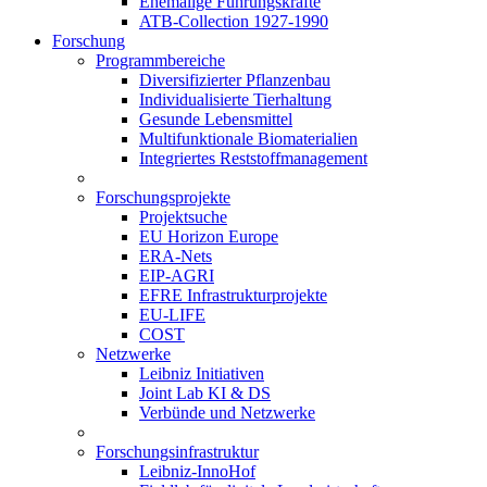
Ehemalige Führungskräfte
ATB-Collection 1927-1990
Forschung
Programmbereiche
Diversifizierter Pflanzenbau
Individualisierte Tierhaltung
Gesunde Lebensmittel
Multifunktionale Biomaterialien
Integriertes Reststoffmanagement
Forschungsprojekte
Projektsuche
EU Horizon Europe
ERA-Nets
EIP-AGRI
EFRE Infrastrukturprojekte
EU-LIFE
COST
Netzwerke
Leibniz Initiativen
Joint Lab KI & DS
Verbünde und Netzwerke
Forschungsinfrastruktur
Leibniz-InnoHof