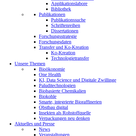
Applikationslabore
Bibliothek
Publikationen
Publikationssuche
Schriftenreihen
Dissertationen
Forschungsstrategie
Forschungsdaten
Transfer und Ko-Kreation
Ko-Kreation
Technologietransfer
Unsere Themen
Bioökonomie
One Health
KI, Data Science und Digitale Zwillinge
Paluditechnologien
Biobasierte Chemikalien
Biokohle
Smarte, integrierte Bioraffinerien
Obstbau digital
Insekten als Rohstoffquelle
Verpackungen neu denken
Aktuelles und Presse
News
Veranstaltungen