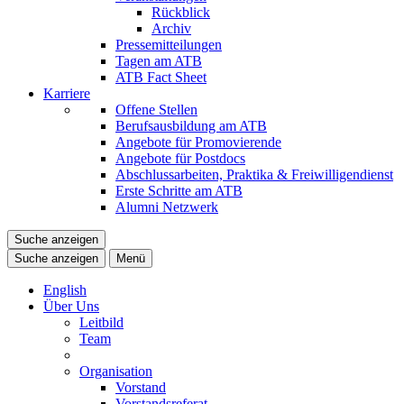
Rückblick
Archiv
Pressemitteilungen
Tagen am ATB
ATB Fact Sheet
Karriere
Offene Stellen
Berufsausbildung am ATB
Angebote für Promovierende
Angebote für Postdocs
Abschlussarbeiten, Praktika & Freiwilligendienst
Erste Schritte am ATB
Alumni Netzwerk
Suche anzeigen
Suche anzeigen
Menü
English
Über Uns
Leitbild
Team
Organisation
Vorstand
Vorstandsreferat