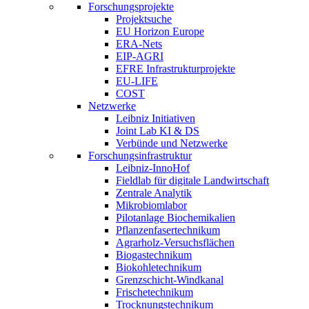
Forschungsprojekte
Projektsuche
EU Horizon Europe
ERA-Nets
EIP-AGRI
EFRE Infrastrukturprojekte
EU-LIFE
COST
Netzwerke
Leibniz Initiativen
Joint Lab KI & DS
Verbünde und Netzwerke
Forschungsinfrastruktur
Leibniz-InnoHof
Fieldlab für digitale Landwirtschaft
Zentrale Analytik
Mikrobiomlabor
Pilotanlage Biochemikalien
Pflanzenfasertechnikum
Agrarholz-Versuchsflächen
Biogastechnikum
Biokohletechnikum
Grenzschicht-Windkanal
Frischetechnikum
Trocknungstechnikum