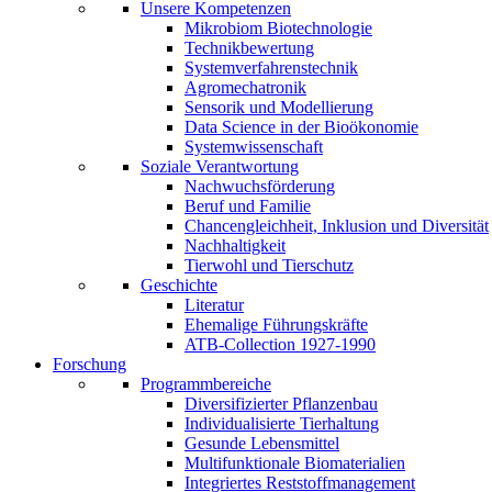
Unsere Kompetenzen
Mikrobiom Biotechnologie
Technikbewertung
Systemverfahrenstechnik
Agromechatronik
Sensorik und Modellierung
Data Science in der Bioökonomie
Systemwissenschaft
Soziale Verantwortung
Nachwuchsförderung
Beruf und Familie
Chancengleichheit, Inklusion und Diversität
Nachhaltigkeit
Tierwohl und Tierschutz
Geschichte
Literatur
Ehemalige Führungskräfte
ATB-Collection 1927-1990
Forschung
Programmbereiche
Diversifizierter Pflanzenbau
Individualisierte Tierhaltung
Gesunde Lebensmittel
Multifunktionale Biomaterialien
Integriertes Reststoffmanagement