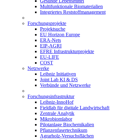
Gesunde Lebensmittel
Multifunktionale Biomaterialien
Integriertes Reststoffmanagement
Forschungsprojekte
Projektsuche
EU Horizon Europe
ERA-Nets
EIP-AGRI
EFRE Infrastrukturprojekte
EU-LIFE
COST
Netzwerke
Leibniz Initiativen
Joint Lab KI & DS
Verbünde und Netzwerke
Forschungsinfrastruktur
Leibniz-InnoHof
Fieldlab für digitale Landwirtschaft
Zentrale Analytik
Mikrobiomlabor
Pilotanlage Biochemikalien
Pflanzenfasertechnikum
Agrarholz-Versuchsflächen