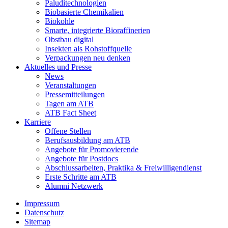
Paluditechnologien
Biobasierte Chemikalien
Biokohle
Smarte, integrierte Bioraffinerien
Obstbau digital
Insekten als Rohstoffquelle
Verpackungen neu denken
Aktuelles und Presse
News
Veranstaltungen
Pressemitteilungen
Tagen am ATB
ATB Fact Sheet
Karriere
Offene Stellen
Berufsausbildung am ATB
Angebote für Promovierende
Angebote für Postdocs
Abschlussarbeiten, Praktika & Freiwilligendienst
Erste Schritte am ATB
Alumni Netzwerk
Impressum
Datenschutz
Sitemap