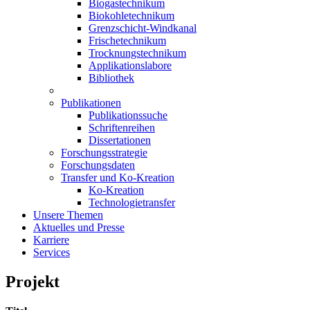
Biogastechnikum
Biokohletechnikum
Grenzschicht-Windkanal
Frischetechnikum
Trocknungstechnikum
Applikationslabore
Bibliothek
Publikationen
Publikationssuche
Schriftenreihen
Dissertationen
Forschungsstrategie
Forschungsdaten
Transfer und Ko-Kreation
Ko-Kreation
Technologietransfer
Unsere Themen
Aktuelles und Presse
Karriere
Services
Projekt