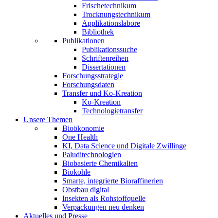
Frischetechnikum
Trocknungstechnikum
Applikationslabore
Bibliothek
Publikationen
Publikationssuche
Schriftenreihen
Dissertationen
Forschungsstrategie
Forschungsdaten
Transfer und Ko-Kreation
Ko-Kreation
Technologietransfer
Unsere Themen
Bioökonomie
One Health
KI, Data Science und Digitale Zwillinge
Paluditechnologien
Biobasierte Chemikalien
Biokohle
Smarte, integrierte Bioraffinerien
Obstbau digital
Insekten als Rohstoffquelle
Verpackungen neu denken
Aktuelles und Presse