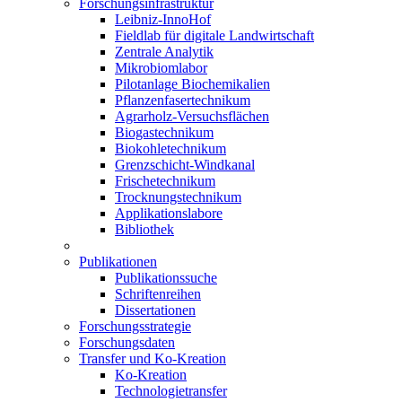
Forschungsinfrastruktur
Leibniz-InnoHof
Fieldlab für digitale Landwirtschaft
Zentrale Analytik
Mikrobiomlabor
Pilotanlage Biochemikalien
Pflanzenfasertechnikum
Agrarholz-Versuchsflächen
Biogastechnikum
Biokohletechnikum
Grenzschicht-Windkanal
Frischetechnikum
Trocknungstechnikum
Applikationslabore
Bibliothek
Publikationen
Publikationssuche
Schriftenreihen
Dissertationen
Forschungsstrategie
Forschungsdaten
Transfer und Ko-Kreation
Ko-Kreation
Technologietransfer