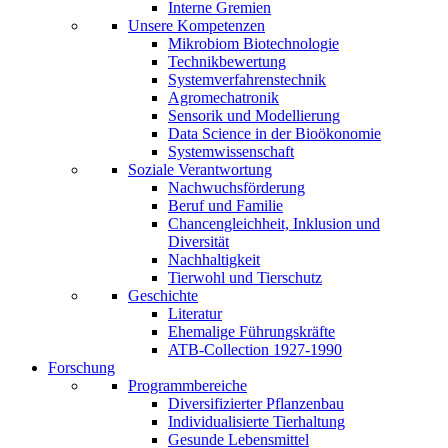
Interne Gremien
Unsere Kompetenzen
Mikrobiom Biotechnologie
Technikbewertung
Systemverfahrenstechnik
Agromechatronik
Sensorik und Modellierung
Data Science in der Bioökonomie
Systemwissenschaft
Soziale Verantwortung
Nachwuchsförderung
Beruf und Familie
Chancengleichheit, Inklusion und
Diversität
Nachhaltigkeit
Tierwohl und Tierschutz
Geschichte
Literatur
Ehemalige Führungskräfte
ATB-Collection 1927-1990
Forschung
Programmbereiche
Diversifizierter Pflanzenbau
Individualisierte Tierhaltung
Gesunde Lebensmittel