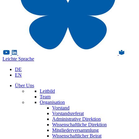
Leichte Sprache
DE
EN
Über Uns
Leitbild
Team
Organisation
Vorstand
Vorstandsreferat
Administrative Direktion
Wissenschaftliche Direktion
Mitgliederversammlung
Wissenschaftlicher Beirat