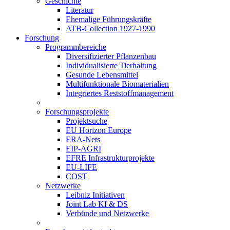
Geschichte
Literatur
Ehemalige Führungskräfte
ATB-Collection 1927-1990
Forschung
Programmbereiche
Diversifizierter Pflanzenbau
Individualisierte Tierhaltung
Gesunde Lebensmittel
Multifunktionale Biomaterialien
Integriertes Reststoffmanagement
Forschungsprojekte
Projektsuche
EU Horizon Europe
ERA-Nets
EIP-AGRI
EFRE Infrastrukturprojekte
EU-LIFE
COST
Netzwerke
Leibniz Initiativen
Joint Lab KI & DS
Verbünde und Netzwerke