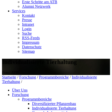
Erste Schritte am ATB
Alumni Netzwerk
Services
Kontakt
Presse
Intranet
Login
Suche
RSS-Feeds
Impressum
Datenschutz
Sitemap
Individualisierte Tierhaltung
Foto: ATB
Startseite
/
Forschung
/
Programmbereiche
/
Individualisierte
Tierhaltung
/
Über Uns
Forschung
Programmbereiche
Diversifizierter Pflanzenbau
Individualisierte Tierhaltung