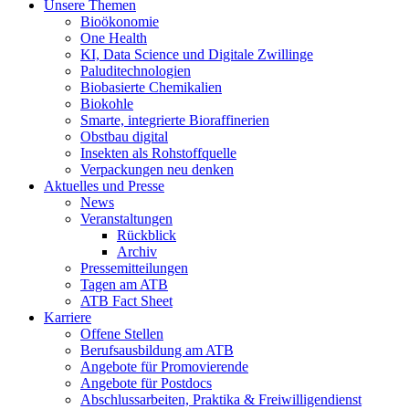
Unsere Themen
Bioökonomie
One Health
KI, Data Science und Digitale Zwillinge
Paluditechnologien
Biobasierte Chemikalien
Biokohle
Smarte, integrierte Bioraffinerien
Obstbau digital
Insekten als Rohstoffquelle
Verpackungen neu denken
Aktuelles und Presse
News
Veranstaltungen
Rückblick
Archiv
Pressemitteilungen
Tagen am ATB
ATB Fact Sheet
Karriere
Offene Stellen
Berufsausbildung am ATB
Angebote für Promovierende
Angebote für Postdocs
Abschlussarbeiten, Praktika & Freiwilligendienst