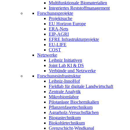
Multifunktionale Biomaterialien
Integriertes Reststoffmanagement
Forschungsprojekte
Projektsuche
EU Horizon Europe
ERA-Nets
EIP-AGRI
EFRE Infrastrukturprojekte
EU-LIFE
COST
Netzwerke
Leibniz Initiativen
Joint Lab KI & DS
Verbünde und Netzwerke
Forschungsinfrastruktur
Leibniz-InnoHof
Fieldlab für digitale Landwirtschaft
Zentrale Analytik
Mikrobiomlabor
Pilotanlage Biochemikalien
Pflanzenfasertechnikum
Agrarholz-Versuchsflächen
Biogastechnikum
Biokohletechnikum
Grenzschicht-Windkanal