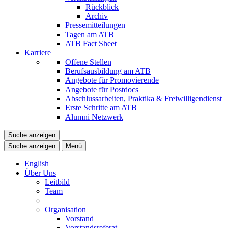
Rückblick
Archiv
Pressemitteilungen
Tagen am ATB
ATB Fact Sheet
Karriere
Offene Stellen
Berufsausbildung am ATB
Angebote für Promovierende
Angebote für Postdocs
Abschlussarbeiten, Praktika & Freiwilligendienst
Erste Schritte am ATB
Alumni Netzwerk
Suche anzeigen
Suche anzeigen
Menü
English
Über Uns
Leitbild
Team
Organisation
Vorstand
Vorstandsreferat