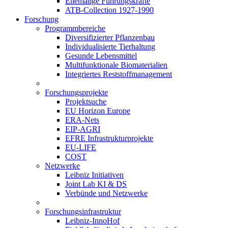
Ehemalige Führungskräfte
ATB-Collection 1927-1990
Forschung
Programmbereiche
Diversifizierter Pflanzenbau
Individualisierte Tierhaltung
Gesunde Lebensmittel
Multifunktionale Biomaterialien
Integriertes Reststoffmanagement
Forschungsprojekte
Projektsuche
EU Horizon Europe
ERA-Nets
EIP-AGRI
EFRE Infrastrukturprojekte
EU-LIFE
COST
Netzwerke
Leibniz Initiativen
Joint Lab KI & DS
Verbünde und Netzwerke
Forschungsinfrastruktur
Leibniz-InnoHof