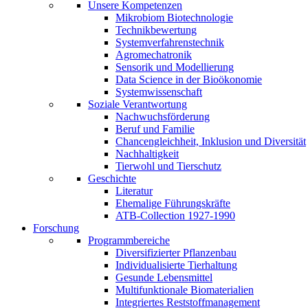
Unsere Kompetenzen
Mikrobiom Biotechnologie
Technikbewertung
Systemverfahrenstechnik
Agromechatronik
Sensorik und Modellierung
Data Science in der Bioökonomie
Systemwissenschaft
Soziale Verantwortung
Nachwuchsförderung
Beruf und Familie
Chancengleichheit, Inklusion und Diversität
Nachhaltigkeit
Tierwohl und Tierschutz
Geschichte
Literatur
Ehemalige Führungskräfte
ATB-Collection 1927-1990
Forschung
Programmbereiche
Diversifizierter Pflanzenbau
Individualisierte Tierhaltung
Gesunde Lebensmittel
Multifunktionale Biomaterialien
Integriertes Reststoffmanagement