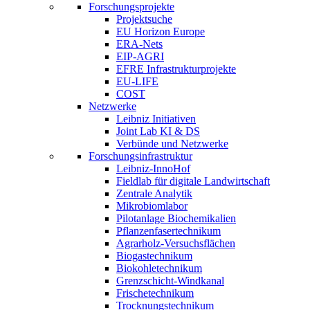
Forschungsprojekte
Projektsuche
EU Horizon Europe
ERA-Nets
EIP-AGRI
EFRE Infrastrukturprojekte
EU-LIFE
COST
Netzwerke
Leibniz Initiativen
Joint Lab KI & DS
Verbünde und Netzwerke
Forschungsinfrastruktur
Leibniz-InnoHof
Fieldlab für digitale Landwirtschaft
Zentrale Analytik
Mikrobiomlabor
Pilotanlage Biochemikalien
Pflanzenfasertechnikum
Agrarholz-Versuchsflächen
Biogastechnikum
Biokohletechnikum
Grenzschicht-Windkanal
Frischetechnikum
Trocknungstechnikum