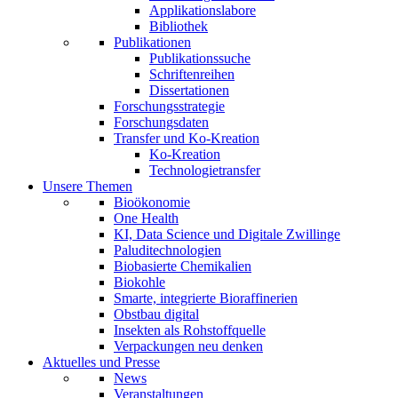
Applikationslabore
Bibliothek
Publikationen
Publikationssuche
Schriftenreihen
Dissertationen
Forschungsstrategie
Forschungsdaten
Transfer und Ko-Kreation
Ko-Kreation
Technologietransfer
Unsere Themen
Bioökonomie
One Health
KI, Data Science und Digitale Zwillinge
Paluditechnologien
Biobasierte Chemikalien
Biokohle
Smarte, integrierte Bioraffinerien
Obstbau digital
Insekten als Rohstoffquelle
Verpackungen neu denken
Aktuelles und Presse
News
Veranstaltungen