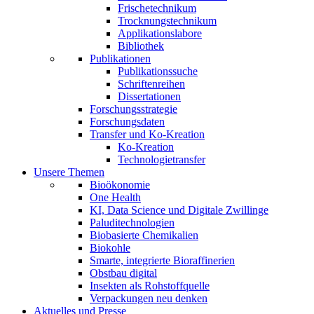
Frischetechnikum
Trocknungstechnikum
Applikationslabore
Bibliothek
Publikationen
Publikationssuche
Schriftenreihen
Dissertationen
Forschungsstrategie
Forschungsdaten
Transfer und Ko-Kreation
Ko-Kreation
Technologietransfer
Unsere Themen
Bioökonomie
One Health
KI, Data Science und Digitale Zwillinge
Paluditechnologien
Biobasierte Chemikalien
Biokohle
Smarte, integrierte Bioraffinerien
Obstbau digital
Insekten als Rohstoffquelle
Verpackungen neu denken
Aktuelles und Presse