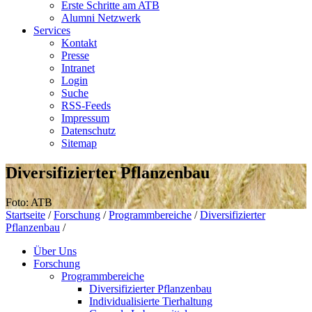
Erste Schritte am ATB
Alumni Netzwerk
Services
Kontakt
Presse
Intranet
Login
Suche
RSS-Feeds
Impressum
Datenschutz
Sitemap
Diversifizierter Pflanzenbau
Foto: ATB
Startseite
/
Forschung
/
Programmbereiche
/
Diversifizierter
Pflanzenbau
/
Über Uns
Forschung
Programmbereiche
Diversifizierter Pflanzenbau
Individualisierte Tierhaltung