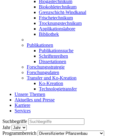
Biogastechnikum
Biokohletechnikum
Grenzschicht-Windkanal
Frischetechnikum
Trocknungstechnikum
Applikationslabore
Bibliothek
Publikationen
Publikationssuche
Schriftenreihen
Dissertationen
Forschungsstrategie
Forschungsdaten
Transfer und Ko-Kreation
Ko-Kreation
Technologietransfer
Unsere Themen
Aktuelles und Presse
Karriere
Services
Suchbegriffe
Jahr
Programmbereich