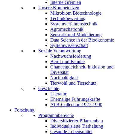
Interne Gremien
Unsere Kompetenzen
Mikrobiom Biotechnologie
Technikbewertung
Systemverfahrenstechnik
Agromechatronik
Sensorik und Modellierung
Data Science in der Bioökonomie
Systemwissenschaft
Soziale Verantwortung
Nachwuchsförderung
Beruf und Familie
Chancengleichheit, Inklusion und
Diversität
Nachhaltigkeit
Tierwohl und Tierschutz
Geschichte
Literatur
Ehemalige Führungskräfte
ATB-Collection 1927-1990
Forschung
Programmbereiche
Diversifizierter Pflanzenbau
Individualisierte Tierhaltung
Gesunde Lebensmittel