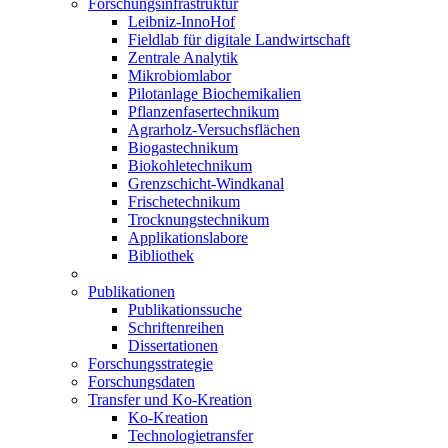
Forschungsinfrastruktur
Leibniz-InnoHof
Fieldlab für digitale Landwirtschaft
Zentrale Analytik
Mikrobiomlabor
Pilotanlage Biochemikalien
Pflanzenfasertechnikum
Agrarholz-Versuchsflächen
Biogastechnikum
Biokohletechnikum
Grenzschicht-Windkanal
Frischetechnikum
Trocknungstechnikum
Applikationslabore
Bibliothek
Publikationen
Publikationssuche
Schriftenreihen
Dissertationen
Forschungsstrategie
Forschungsdaten
Transfer und Ko-Kreation
Ko-Kreation
Technologietransfer