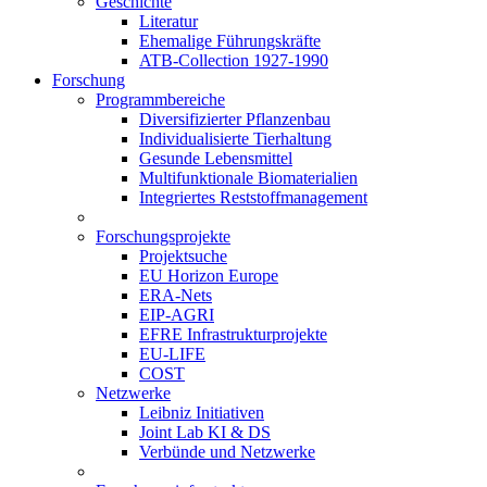
Geschichte
Literatur
Ehemalige Führungskräfte
ATB-Collection 1927-1990
Forschung
Programmbereiche
Diversifizierter Pflanzenbau
Individualisierte Tierhaltung
Gesunde Lebensmittel
Multifunktionale Biomaterialien
Integriertes Reststoffmanagement
Forschungsprojekte
Projektsuche
EU Horizon Europe
ERA-Nets
EIP-AGRI
EFRE Infrastrukturprojekte
EU-LIFE
COST
Netzwerke
Leibniz Initiativen
Joint Lab KI & DS
Verbünde und Netzwerke