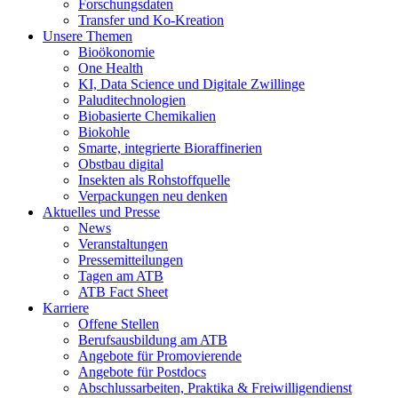
Forschungsdaten
Transfer und Ko-Kreation
Unsere Themen
Bioökonomie
One Health
KI, Data Science und Digitale Zwillinge
Paluditechnologien
Biobasierte Chemikalien
Biokohle
Smarte, integrierte Bioraffinerien
Obstbau digital
Insekten als Rohstoffquelle
Verpackungen neu denken
Aktuelles und Presse
News
Veranstaltungen
Pressemitteilungen
Tagen am ATB
ATB Fact Sheet
Karriere
Offene Stellen
Berufsausbildung am ATB
Angebote für Promovierende
Angebote für Postdocs
Abschlussarbeiten, Praktika & Freiwilligendienst