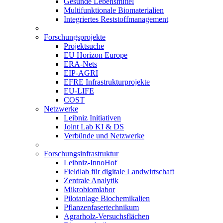
Gesunde Lebensmittel
Multifunktionale Biomaterialien
Integriertes Reststoffmanagement
Forschungsprojekte
Projektsuche
EU Horizon Europe
ERA-Nets
EIP-AGRI
EFRE Infrastrukturprojekte
EU-LIFE
COST
Netzwerke
Leibniz Initiativen
Joint Lab KI & DS
Verbünde und Netzwerke
Forschungsinfrastruktur
Leibniz-InnoHof
Fieldlab für digitale Landwirtschaft
Zentrale Analytik
Mikrobiomlabor
Pilotanlage Biochemikalien
Pflanzenfasertechnikum
Agrarholz-Versuchsflächen