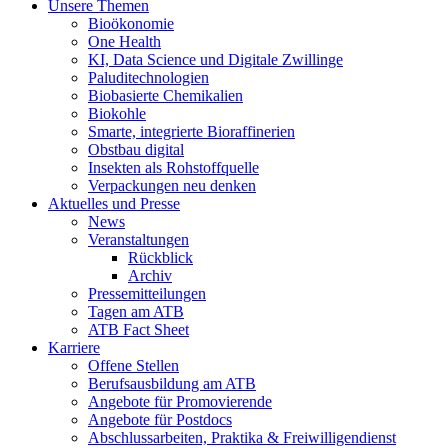
Unsere Themen
Bioökonomie
One Health
KI, Data Science und Digitale Zwillinge
Paluditechnologien
Biobasierte Chemikalien
Biokohle
Smarte, integrierte Bioraffinerien
Obstbau digital
Insekten als Rohstoffquelle
Verpackungen neu denken
Aktuelles und Presse
News
Veranstaltungen
Rückblick
Archiv
Pressemitteilungen
Tagen am ATB
ATB Fact Sheet
Karriere
Offene Stellen
Berufsausbildung am ATB
Angebote für Promovierende
Angebote für Postdocs
Abschlussarbeiten, Praktika & Freiwilligendienst