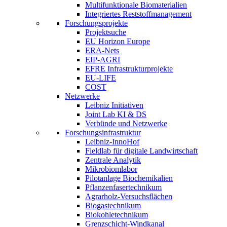
Multifunktionale Biomaterialien
Integriertes Reststoffmanagement
Forschungsprojekte
Projektsuche
EU Horizon Europe
ERA-Nets
EIP-AGRI
EFRE Infrastrukturprojekte
EU-LIFE
COST
Netzwerke
Leibniz Initiativen
Joint Lab KI & DS
Verbünde und Netzwerke
Forschungsinfrastruktur
Leibniz-InnoHof
Fieldlab für digitale Landwirtschaft
Zentrale Analytik
Mikrobiomlabor
Pilotanlage Biochemikalien
Pflanzenfasertechnikum
Agrarholz-Versuchsflächen
Biogastechnikum
Biokohletechnikum
Grenzschicht-Windkanal