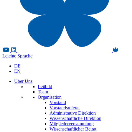
Leichte Sprache
DE
EN
Über Uns
Leitbild
Team
Organisation
Vorstand
Vorstandsreferat
Administrative Direktion
Wissenschaftliche Direktion
Mitgliederversammlung
Wissenschaftlicher Beirat