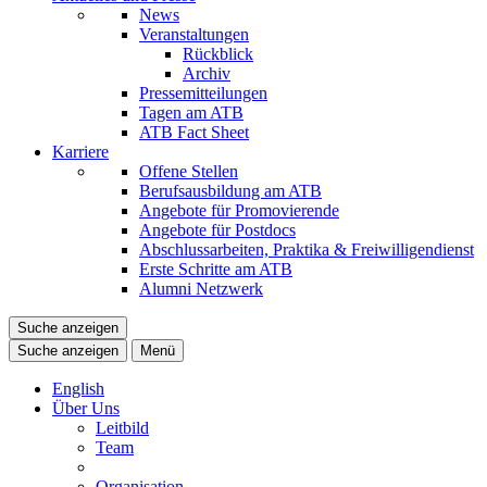
News
Veranstaltungen
Rückblick
Archiv
Pressemitteilungen
Tagen am ATB
ATB Fact Sheet
Karriere
Offene Stellen
Berufsausbildung am ATB
Angebote für Promovierende
Angebote für Postdocs
Abschlussarbeiten, Praktika & Freiwilligendienst
Erste Schritte am ATB
Alumni Netzwerk
Suche anzeigen
Suche anzeigen
Menü
English
Über Uns
Leitbild
Team
Organisation