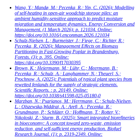
Wang, Y.; Mandø, M.; Pecenka, R.; Yin, C.
(2026): Modelling
of self-heating in open-air woodchip storage piles: an
ambient humidity-sensitive approach to predict moisture
migration and temperature dynamics. Energy Conversion and
Management. (1 March 2026): p. 121034. Online:
https://doi.org/10.1016/j.enconman.2026.121034
Schulz-Nielsen, L.; Burmeister, J.; Fiege, C.; Richter, R.;
Pecenka, R.
(2026): Management Effects on Biomass
Partitioning in Fast-Growing Poplar in Brandenburg.
Forests. (3): p. 395. Online:
https://doi.org/10.3390/f17030395
Brown, K.; Heiermann, M.; Lühr, C.; Meermann, B.;
Pecenka, R.; Schulz, A.; Langhammer, N.; Theuerl, S.;
Prochnow, A.
(2025): Potentials of typical plant species from
rewetted fenlands for the supply of strategic elements.
Scientific Reports. : p. 20149. Online:
https://doi.org/10.1038/s41598-025-05180-0
Marzban, N.; Psarianos, M.; Herrmann, C.; Schulz-Nielsen,
L.; Olszewska-Widdrat, A.; Arefi, A.; Pecenka, R.;
Grundmann, P.; Schlüter, O.; Hoffmann, T.; Rotter, V.;
Nikoloski, Z.; Sturm, B.
(2025): Smart integrated biorefineries
in bioeconomy: A concept toward zero-waste, emission
reduction, and self-sufficient energy production. Biofuel
Research Journal. (1): p. 2319-2349. Online: