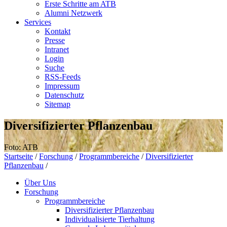
Erste Schritte am ATB
Alumni Netzwerk
Services
Kontakt
Presse
Intranet
Login
Suche
RSS-Feeds
Impressum
Datenschutz
Sitemap
Diversifizierter Pflanzenbau
Foto: ATB
Startseite
/
Forschung
/
Programmbereiche
/
Diversifizierter
Pflanzenbau
/
Über Uns
Forschung
Programmbereiche
Diversifizierter Pflanzenbau
Individualisierte Tierhaltung