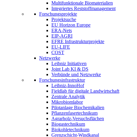
Multifunktionale Biomaterialien
Integriertes Reststoffmanagement
Forschungsprojekte
Projektsuche
EU Horizon Europe
ERA-Nets
EIP-AGRI
EFRE Infrastrukturprojekte
EU-LIFE
COST
Netzwerke
Leibniz Initiativen
Joint Lab KI & DS
Verbünde und Netzwerke
Forschungsinfrastruktur
Leibniz-InnoHof
Fieldlab für digitale Landwirtschaft
Zentrale Analytik
Mikrobiomlabor
Pilotanlage Biochemikalien
Pflanzenfasertechnikum
Agrarholz-Versuchsflächen
Biogastechnikum
Biokohletechnikum
Grenzschicht-Windkanal