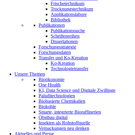
Frischetechnikum
Trocknungstechnikum
Applikationslabore
Bibliothek
Publikationen
Publikationssuche
Schriftenreihen
Dissertationen
Forschungsstrategie
Forschungsdaten
Transfer und Ko-Kreation
Ko-Kreation
Technologietransfer
Unsere Themen
Bioökonomie
One Health
KI, Data Science und Digitale Zwillinge
Paluditechnologien
Biobasierte Chemikalien
Biokohle
Smarte, integrierte Bioraffinerien
Obstbau digital
Insekten als Rohstoffquelle
Verpackungen neu denken
Aktuelles und Presse