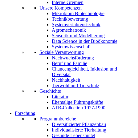
Interne Gremien
Unsere Kompetenzen
Mikrobiom Biotechnologie
Technikbewertung
Systemverfahrenstechnik
Agromechatronik
Sensorik und Modellierung
Data Science in der Bioökonomie
Systemwissenschaft
Soziale Verantwortung
Nachwuchsförderung
Beruf und Familie
Chancengleichheit, Inklusion und
Diversität
Nachhaltigkeit
Tierwohl und Tierschutz
Geschichte
Literatur
Ehemalige Führungskräfte
ATB-Collection 1927-1990
Forschung
Programmbereiche
Diversifizierter Pflanzenbau
Individualisierte Tierhaltung
Gesunde Lebensmittel