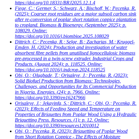
https://doi.org/10.18331/BRJ2025.12.1.4
Fiege, C.; Germer, S.; Schwarz, A.; Bischoff, W.; Pecenka, R.
(2025): Coarser root residues are a major subsoil carbon sink
after re-conversion of poplar short rotation coppice plantation
to cropland. Biomass & Bioenergy. (September 2025): p.
108029. Online:
https://doi.org/10.1016/j.biombioe.2025.108029
Dittrich, C.; Pecenka, R.; Selge, B.; Zacharias, M.; Kruggel-
Emden, H.
(2024): Production and investigation of water
absorbent fibre pellets from unutilised lignocellulosic biomass
pre-processed in a twin-screw extruder. Industrial Crops and
Products. (August 2024): p. 118525. Online:
https://doi.org/10.1016/j.indcrop.2024.118525
Obi, O.; Olugbade, T.; Orisaleye, J.; Pecenka, R.
(2023):
Solid Biofuel Production from Biomass: Technologies,
Challenges, and Opportunities for Its Commercial Production
in Nigeria. Energies. (24): p. 7966. Online:
https://doi.org/10.3390/en16247966
Orisaleye, J.; Jekayinfa, S.; Dittrich, C.; Obi, O.; Pecenka, R.
(2023): Effects of Feeding Speed and Temperature on
Properties of Briquettes from Poplar Wood Using a Hydraulic
Briquetting Press. Resources. (1): p. 12. Online:
https://doi.org/10.3390/resources12010012
Obi, O.; Pecenka, R.
(2023): Briquetting of Poplar Wood
from Short Rotation Coppice - The Effects of Moisture