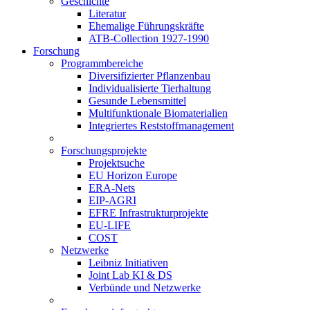
Geschichte
Literatur
Ehemalige Führungskräfte
ATB-Collection 1927-1990
Forschung
Programmbereiche
Diversifizierter Pflanzenbau
Individualisierte Tierhaltung
Gesunde Lebensmittel
Multifunktionale Biomaterialien
Integriertes Reststoffmanagement
Forschungsprojekte
Projektsuche
EU Horizon Europe
ERA-Nets
EIP-AGRI
EFRE Infrastrukturprojekte
EU-LIFE
COST
Netzwerke
Leibniz Initiativen
Joint Lab KI & DS
Verbünde und Netzwerke