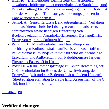
BLuMo – Brandenburgs Luchgebiete klimaschonend
bewahren - Initiierung einer moorerhaltenden Stauhaltung und
Bewirtschaftung Die Wiedervernässung organischer Böden ist
eine der wichtigsten Treibhausgasminderungsoptionen in der
Landwirtschaft mit dem h…
SensoBA – Sensorgestützte Beikrautregulierung - Verfahren
und maschinentechnische Lösungen zur automatisierten,
herbizidfreien sowie flächigen Entfernung von
Begleitvegetation in Agrarholzpflanzungen Der langjährige
Ertrag von Agrarholzkulturen hängt…
PaludiKult – Modellvorhaben zur Herstellung von
nachhaltigen Kultursubstraten auf Basis von Faserstoffen aus
Paludibiomasse Im Projekt PaludiKult wird die nachhaltige
Erzeugung und Aufbereitung von Paludibiomasse für den
Einsatz als Faserstoff in Kul…
PostKUP – Kurzumtriebsplantage zu Acker: Bewertung der
C-Senkenfunktion im Boden, der Umweltwirkung, der
Ertragsfähigkeit und der Bodenqualität nach dem Umbruch
(Short rotation plantation to arable land: Assessment of the C
sink function in the soil,…
alle anzeigen
Veröffentlichungen