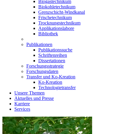
Biogastechnikum
Biokohletechnikum
Grenzschicht-Windkanal
Frischetechnikum
Trocknungstechnikum
Applikationslabore
Bibliothek
Publikationen
Publikationssuche
Schriftenreihen
Dissertationen
Forschungsstrategie
Forschungsdaten
Transfer und Ko-Kreation
Ko-Kreation
Technologietransfer
Unsere Themen
Aktuelles und Presse
Karriere
Services