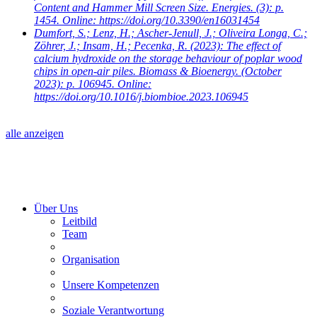
Content and Hammer Mill Screen Size. Energies. (3): p.
1454. Online: https://doi.org/10.3390/en16031454
Dumfort, S.; Lenz, H.; Ascher-Jenull, J.; Oliveira Longa, C.;
Zöhrer, J.; Insam, H.; Pecenka, R.
(2023): The effect of
calcium hydroxide on the storage behaviour of poplar wood
chips in open-air piles. Biomass & Bioenergy. (October
2023): p. 106945. Online:
https://doi.org/10.1016/j.biombioe.2023.106945
alle anzeigen
Über Uns
Leitbild
Team
Organisation
Unsere Kompetenzen
Soziale Verantwortung