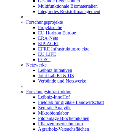
Gesunde Lebensmittel
Multifunktionale Biomaterialien
Integriertes Reststoffmanagement
Forschungsprojekte
Projektsuche
EU Horizon Europe
ERA-Nets
EIP-AGRI
EFRE Infrastrukturprojekte
EU-LIFE
COST
Netzwerke
Leibniz Initiativen
Joint Lab KI & DS
Verbünde und Netzwerke
Forschungsinfrastruktur
Leibniz-InnoHof
Fieldlab für digitale Landwirtschaft
Zentrale Analytik
Mikrobiomlabor
Pilotanlage Biochemikalien
Pflanzenfasertechnikum
Agrarholz-Versuchsflächen