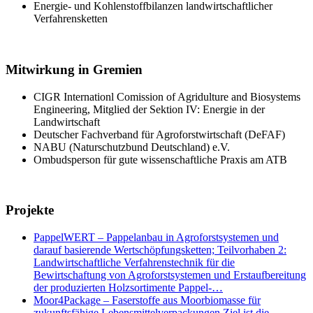
Energie- und Kohlenstoffbilanzen landwirtschaftlicher
Verfahrensketten
Mitwirkung in Gremien
CIGR Internationl Comission of Agridulture and Biosystems
Engineering, Mitglied der Sektion IV: Energie in der
Landwirtschaft
Deutscher Fachverband für Agroforstwirtschaft (DeFAF)
NABU (Naturschutzbund Deutschland) e.V.
Ombudsperson für gute wissenschaftliche Praxis am ATB
Projekte
PappelWERT – Pappelanbau in Agroforstsystemen und
darauf basierende Wertschöpfungsketten; Teilvorhaben 2:
Landwirtschaftliche Verfahrenstechnik für die
Bewirtschaftung von Agroforstsystemen und Erstaufbereitung
der produzierten Holzsortimente Pappel-…
Moor4Package – Faserstoffe aus Moorbiomasse für
zukunftsfähige Lebensmittelverpackungen Ziel ist die