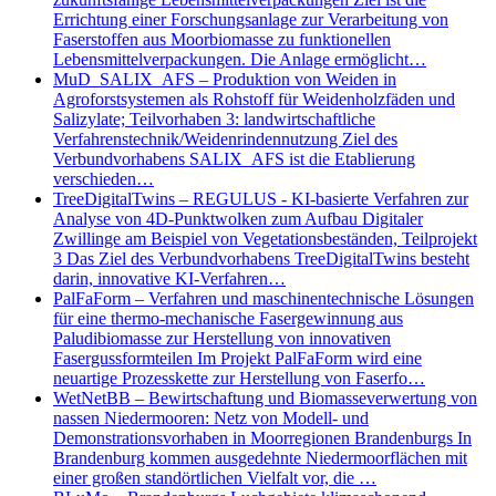
Errichtung einer Forschungsanlage zur Verarbeitung von
Faserstoffen aus Moorbiomasse zu funktionellen
Lebensmittelverpackungen. Die Anlage ermöglicht…
MuD_SALIX_AFS – Produktion von Weiden in
Agroforstsystemen als Rohstoff für Weidenholzfäden und
Salizylate; Teilvorhaben 3: landwirtschaftliche
Verfahrenstechnik/Weidenrindennutzung Ziel des
Verbundvorhabens SALIX_AFS ist die Etablierung
verschieden…
TreeDigitalTwins – REGULUS - KI-basierte Verfahren zur
Analyse von 4D-Punktwolken zum Aufbau Digitaler
Zwillinge am Beispiel von Vegetationsbeständen, Teilprojekt
3 Das Ziel des Verbundvorhabens TreeDigitalTwins besteht
darin, innovative KI-Verfahren…
PalFaForm – Verfahren und maschinentechnische Lösungen
für eine thermo-mechanische Fasergewinnung aus
Paludibiomasse zur Herstellung von innovativen
Fasergussformteilen Im Projekt PalFaForm wird eine
neuartige Prozesskette zur Herstellung von Faserfo…
WetNetBB – Bewirtschaftung und Biomasseverwertung von
nassen Niedermooren: Netz von Modell- und
Demonstrationsvorhaben in Moorregionen Brandenburgs In
Brandenburg kommen ausgedehnte Niedermoorflächen mit
einer großen standörtlichen Vielfalt vor, die …