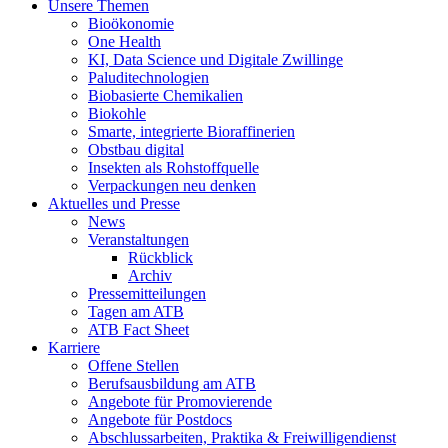
Unsere Themen
Bioökonomie
One Health
KI, Data Science und Digitale Zwillinge
Paluditechnologien
Biobasierte Chemikalien
Biokohle
Smarte, integrierte Bioraffinerien
Obstbau digital
Insekten als Rohstoffquelle
Verpackungen neu denken
Aktuelles und Presse
News
Veranstaltungen
Rückblick
Archiv
Pressemitteilungen
Tagen am ATB
ATB Fact Sheet
Karriere
Offene Stellen
Berufsausbildung am ATB
Angebote für Promovierende
Angebote für Postdocs
Abschlussarbeiten, Praktika & Freiwilligendienst