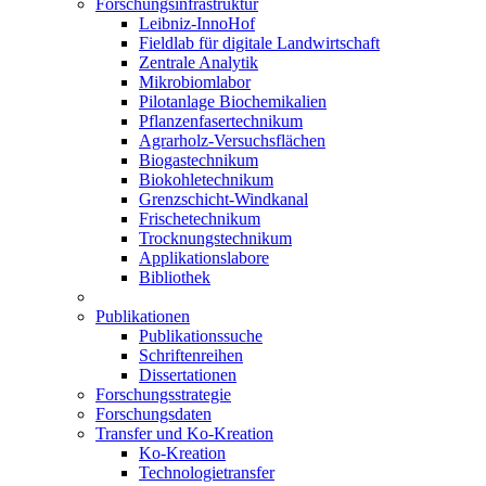
Forschungsinfrastruktur
Leibniz-InnoHof
Fieldlab für digitale Landwirtschaft
Zentrale Analytik
Mikrobiomlabor
Pilotanlage Biochemikalien
Pflanzenfasertechnikum
Agrarholz-Versuchsflächen
Biogastechnikum
Biokohletechnikum
Grenzschicht-Windkanal
Frischetechnikum
Trocknungstechnikum
Applikationslabore
Bibliothek
Publikationen
Publikationssuche
Schriftenreihen
Dissertationen
Forschungsstrategie
Forschungsdaten
Transfer und Ko-Kreation
Ko-Kreation
Technologietransfer