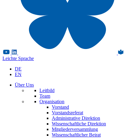
Leichte Sprache
DE
EN
Über Uns
Leitbild
Team
Organisation
Vorstand
Vorstandsreferat
Administrative Direktion
Wissenschaftliche Direktion
Mitgliederversammlung
Wissenschaftlicher Beirat