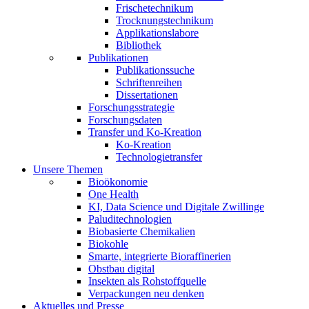
Frischetechnikum
Trocknungstechnikum
Applikationslabore
Bibliothek
Publikationen
Publikationssuche
Schriftenreihen
Dissertationen
Forschungsstrategie
Forschungsdaten
Transfer und Ko-Kreation
Ko-Kreation
Technologietransfer
Unsere Themen
Bioökonomie
One Health
KI, Data Science und Digitale Zwillinge
Paluditechnologien
Biobasierte Chemikalien
Biokohle
Smarte, integrierte Bioraffinerien
Obstbau digital
Insekten als Rohstoffquelle
Verpackungen neu denken
Aktuelles und Presse