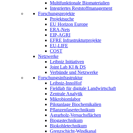
Multifunktionale Biomaterialien
Integriertes Reststoffmanagement
Forschungsprojekte
Projektsuche
EU Horizon Europe
ERA-Nets
EIP-AGRI
EFRE Infrastrukturprojekte
EU-LIFE
COST
Netzwerke
Leibniz Initiativen
Joint Lab KI & DS
Verbünde und Netzwerke
Forschungsinfrastruktur
Leibniz-InnoHof
Fieldlab für digitale Landwirtschaft
Zentrale Analytik
Mikrobiomlabor
Pilotanlage Biochemikalien
Pflanzenfasertechnikum
Agrarholz-Versuchsflächen
Biogastechnikum
Biokohletechnikum
Grenzschicht-Windkanal