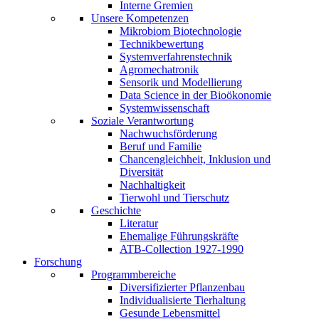
Interne Gremien
Unsere Kompetenzen
Mikrobiom Biotechnologie
Technikbewertung
Systemverfahrenstechnik
Agromechatronik
Sensorik und Modellierung
Data Science in der Bioökonomie
Systemwissenschaft
Soziale Verantwortung
Nachwuchsförderung
Beruf und Familie
Chancengleichheit, Inklusion und
Diversität
Nachhaltigkeit
Tierwohl und Tierschutz
Geschichte
Literatur
Ehemalige Führungskräfte
ATB-Collection 1927-1990
Forschung
Programmbereiche
Diversifizierter Pflanzenbau
Individualisierte Tierhaltung
Gesunde Lebensmittel