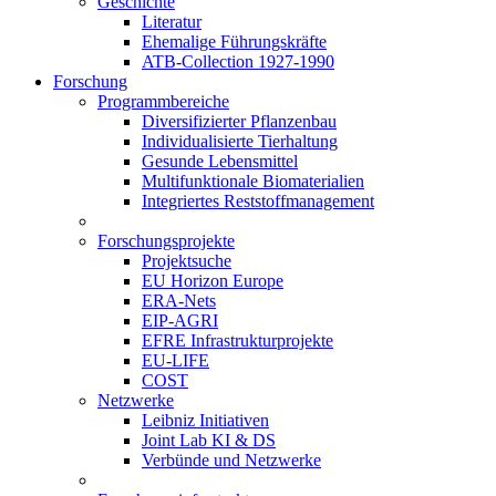
Geschichte
Literatur
Ehemalige Führungskräfte
ATB-Collection 1927-1990
Forschung
Programmbereiche
Diversifizierter Pflanzenbau
Individualisierte Tierhaltung
Gesunde Lebensmittel
Multifunktionale Biomaterialien
Integriertes Reststoffmanagement
Forschungsprojekte
Projektsuche
EU Horizon Europe
ERA-Nets
EIP-AGRI
EFRE Infrastrukturprojekte
EU-LIFE
COST
Netzwerke
Leibniz Initiativen
Joint Lab KI & DS
Verbünde und Netzwerke