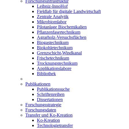
Forschungsinfrastruktur
Leibniz-InnoHof
Fieldlab für digitale Landwirtschaft
Zentrale Analytik
Mikrobiomlabor
Pilotanlage Biochemikalien
Pflanzenfasertechnikum
Agrarholz-Versuchsflächen
Biogastechnikum
Biokohletechnikum
Grenzschicht-Windkanal
Frischetechnikum
Trocknungstechnikum
Applikationslabore
Bibliothek
Publikationen
Publikationssuche
Schriftenreihen
Dissertationen
Forschungsstrategie
Forschungsdaten
Transfer und Ko-Kreation
Ko-Kreation
Technologietransfer