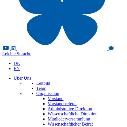
Leichte Sprache
DE
EN
Über Uns
Leitbild
Team
Organisation
Vorstand
Vorstandsreferat
Administrative Direktion
Wissenschaftliche Direktion
Mitgliederversammlung
Wissenschaftlicher Beirat