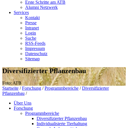
Erste Schritte am ATB
Alumni Netzwerk
Services
Kontakt
Presse
Intranet
Login
Suche
RSS-Feeds
Impressum
Datenschutz
Sitemap
Diversifizierter Pflanzenbau
Foto: ATB
Startseite
/
Forschung
/
Programmbereiche
/
Diversifizierter
Pflanzenbau
/
Über Uns
Forschung
Programmbereiche
Diversifizierter Pflanzenbau
Individualisierte Tierhaltung