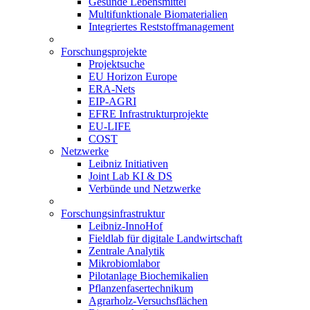
Gesunde Lebensmittel
Multifunktionale Biomaterialien
Integriertes Reststoffmanagement
Forschungsprojekte
Projektsuche
EU Horizon Europe
ERA-Nets
EIP-AGRI
EFRE Infrastrukturprojekte
EU-LIFE
COST
Netzwerke
Leibniz Initiativen
Joint Lab KI & DS
Verbünde und Netzwerke
Forschungsinfrastruktur
Leibniz-InnoHof
Fieldlab für digitale Landwirtschaft
Zentrale Analytik
Mikrobiomlabor
Pilotanlage Biochemikalien
Pflanzenfasertechnikum
Agrarholz-Versuchsflächen