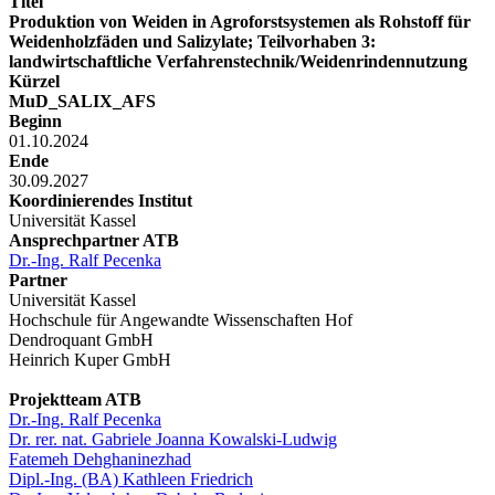
Titel
Produktion von Weiden in Agroforstsystemen als Rohstoff für
Weidenholzfäden und Salizylate; Teilvorhaben 3:
landwirtschaftliche Verfahrenstechnik/Weidenrindennutzung
Kürzel
MuD_SALIX_AFS
Beginn
01.10.2024
Ende
30.09.2027
Koordinierendes Institut
Universität Kassel
Ansprechpartner ATB
Dr.-Ing. Ralf Pecenka
Partner
Universität Kassel
Hochschule für Angewandte Wissenschaften Hof
Dendroquant GmbH
Heinrich Kuper GmbH
Projektteam ATB
Dr.-Ing. Ralf Pecenka
Dr. rer. nat. Gabriele Joanna Kowalski-Ludwig
Fatemeh Dehghaninezhad
Dipl.-Ing. (BA) Kathleen Friedrich