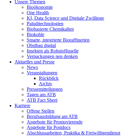
Unsere Themen
Bioökonomie
One Health
KI, Data Science und Digitale Zwillinge
Paluditechnologien
Biobasierte Chemikalien
Biokohle
Smarte, integrierte Bioraffinerien
Obstbau digital
Insekten als Rohstoffquelle
Verpackungen neu denken
Aktuelles und Presse
News
Veranstaltungen
Rückblick
Archiv
Pressemitteilungen
Tagen am ATB
ATB Fact Sheet
Karriere
Offene Stellen
Berufsausbildung am ATB
Angebote für Promovierende
Angebote für Postdocs
Abschlussarbeiten, Praktika & Freiwilligendienst