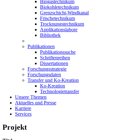
Biogastechnikum
Biokohletechnikum
Grenzschicht-Windkanal
Frischetechnikum
Trocknungstechnikum
Applikationslabore
Bibliothek
Publikationen
Publikationssuche
Schriftenreihen
Dissertationen
Forschungsstrategie
Forschungsdaten
Transfer und Ko-Kreation
Ko-Kreation
Technologietransfer
Unsere Themen
Aktuelles und Presse
Karriere
Services
Projekt