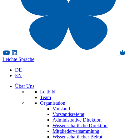
Leichte Sprache
DE
EN
Über Uns
Leitbild
Team
Organisation
Vorstand
Vorstandsreferat
Administrative Direktion
Wissenschaftliche Direktion
Mitgliederversammlung
Wissenschaftlicher Beirat