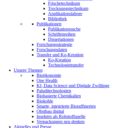
Frischetechnikum
Trocknungstechnikum
Applikationslabore
Bibliothek
Publikationen
Publikationssuche
Schriftenreihen
Dissertationen
Forschungsstrategie
Forschungsdaten
Transfer und Ko-Kreation
Ko-Kreation
Technologietransfer
Unsere Themen
Bioökonomie
One Health
KI, Data Science und Digitale Zwillinge
Paluditechnologien
Biobasierte Chemikalien
Biokohle
Smarte, integrierte Bioraffinerien
Obstbau digital
Insekten als Rohstoffquelle
Verpackungen neu denken
Aktuelles und Presse