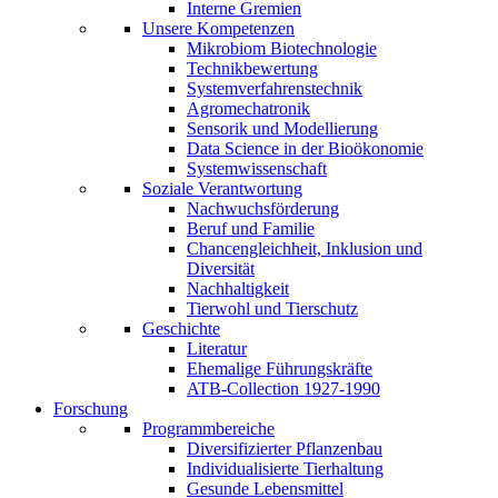
Interne Gremien
Unsere Kompetenzen
Mikrobiom Biotechnologie
Technikbewertung
Systemverfahrenstechnik
Agromechatronik
Sensorik und Modellierung
Data Science in der Bioökonomie
Systemwissenschaft
Soziale Verantwortung
Nachwuchsförderung
Beruf und Familie
Chancengleichheit, Inklusion und
Diversität
Nachhaltigkeit
Tierwohl und Tierschutz
Geschichte
Literatur
Ehemalige Führungskräfte
ATB-Collection 1927-1990
Forschung
Programmbereiche
Diversifizierter Pflanzenbau
Individualisierte Tierhaltung
Gesunde Lebensmittel