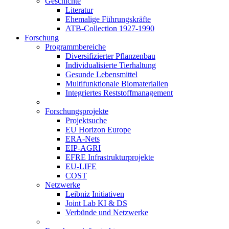
Geschichte
Literatur
Ehemalige Führungskräfte
ATB-Collection 1927-1990
Forschung
Programmbereiche
Diversifizierter Pflanzenbau
Individualisierte Tierhaltung
Gesunde Lebensmittel
Multifunktionale Biomaterialien
Integriertes Reststoffmanagement
Forschungsprojekte
Projektsuche
EU Horizon Europe
ERA-Nets
EIP-AGRI
EFRE Infrastrukturprojekte
EU-LIFE
COST
Netzwerke
Leibniz Initiativen
Joint Lab KI & DS
Verbünde und Netzwerke