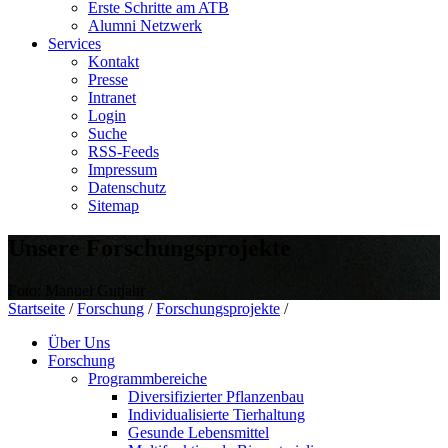
Erste Schritte am ATB
Alumni Netzwerk
Services
Kontakt
Presse
Intranet
Login
Suche
RSS-Feeds
Impressum
Datenschutz
Sitemap
Unsere Forschungsprojekte
Foto: Manuel Gutjahr
Startseite
/
Forschung
/
Forschungsprojekte
/
Über Uns
Forschung
Programmbereiche
Diversifizierter Pflanzenbau
Individualisierte Tierhaltung
Gesunde Lebensmittel