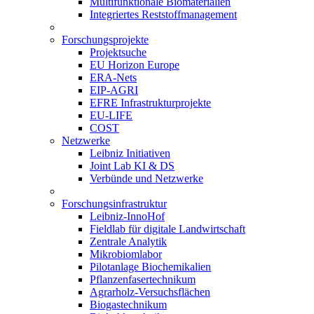
Multifunktionale Biomaterialien
Integriertes Reststoffmanagement
Forschungsprojekte
Projektsuche
EU Horizon Europe
ERA-Nets
EIP-AGRI
EFRE Infrastrukturprojekte
EU-LIFE
COST
Netzwerke
Leibniz Initiativen
Joint Lab KI & DS
Verbünde und Netzwerke
Forschungsinfrastruktur
Leibniz-InnoHof
Fieldlab für digitale Landwirtschaft
Zentrale Analytik
Mikrobiomlabor
Pilotanlage Biochemikalien
Pflanzenfasertechnikum
Agrarholz-Versuchsflächen
Biogastechnikum