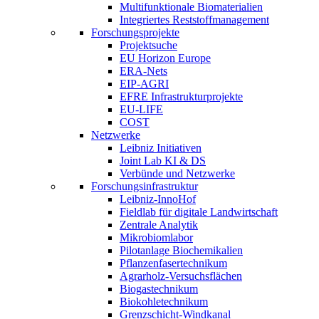
Multifunktionale Biomaterialien
Integriertes Reststoffmanagement
Forschungsprojekte
Projektsuche
EU Horizon Europe
ERA-Nets
EIP-AGRI
EFRE Infrastrukturprojekte
EU-LIFE
COST
Netzwerke
Leibniz Initiativen
Joint Lab KI & DS
Verbünde und Netzwerke
Forschungsinfrastruktur
Leibniz-InnoHof
Fieldlab für digitale Landwirtschaft
Zentrale Analytik
Mikrobiomlabor
Pilotanlage Biochemikalien
Pflanzenfasertechnikum
Agrarholz-Versuchsflächen
Biogastechnikum
Biokohletechnikum
Grenzschicht-Windkanal