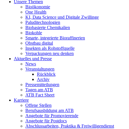
Unsere Themen
Bioökonomie
One Health
KI, Data Science und Digitale Zwillinge
Paluditechnologien
Biobasierte Chemikalien
Biokohle
Smarte, integrierte Bioraffinerien
Obstbau digital
Insekten als Rohstoffquelle
Verpackungen neu denken
Aktuelles und Presse
News
Veranstaltungen
Rückblick
Archiv
Pressemitteilungen
Tagen am ATB
ATB Fact Sheet
Karriere
Offene Stellen
Berufsausbildung am ATB
Angebote für Promovierende
Angebote für Postdocs
Abschlussarbeiten, Praktika & Freiwilligendienst