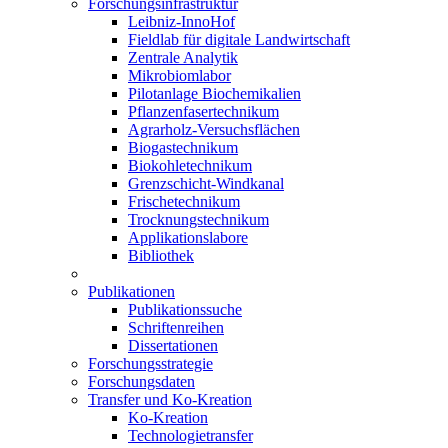
Forschungsinfrastruktur
Leibniz-InnoHof
Fieldlab für digitale Landwirtschaft
Zentrale Analytik
Mikrobiomlabor
Pilotanlage Biochemikalien
Pflanzenfasertechnikum
Agrarholz-Versuchsflächen
Biogastechnikum
Biokohletechnikum
Grenzschicht-Windkanal
Frischetechnikum
Trocknungstechnikum
Applikationslabore
Bibliothek
Publikationen
Publikationssuche
Schriftenreihen
Dissertationen
Forschungsstrategie
Forschungsdaten
Transfer und Ko-Kreation
Ko-Kreation
Technologietransfer