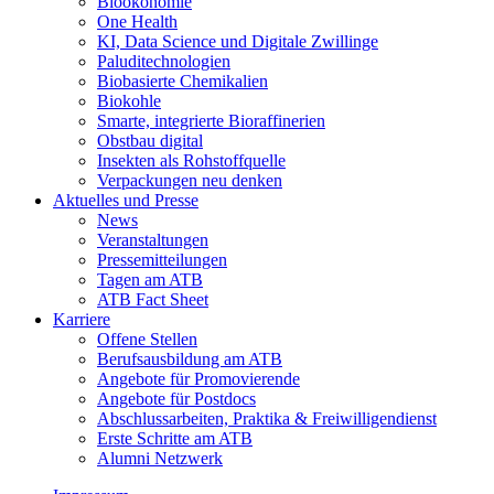
Bioökonomie
One Health
KI, Data Science und Digitale Zwillinge
Paluditechnologien
Biobasierte Chemikalien
Biokohle
Smarte, integrierte Bioraffinerien
Obstbau digital
Insekten als Rohstoffquelle
Verpackungen neu denken
Aktuelles und Presse
News
Veranstaltungen
Pressemitteilungen
Tagen am ATB
ATB Fact Sheet
Karriere
Offene Stellen
Berufsausbildung am ATB
Angebote für Promovierende
Angebote für Postdocs
Abschlussarbeiten, Praktika & Freiwilligendienst
Erste Schritte am ATB
Alumni Netzwerk