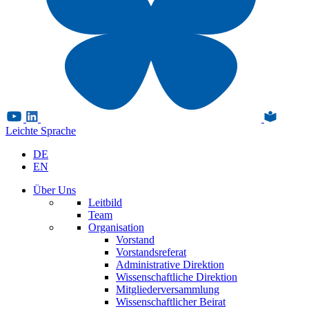
Leichte Sprache
DE
EN
Über Uns
Leitbild
Team
Organisation
Vorstand
Vorstandsreferat
Administrative Direktion
Wissenschaftliche Direktion
Mitgliederversammlung
Wissenschaftlicher Beirat