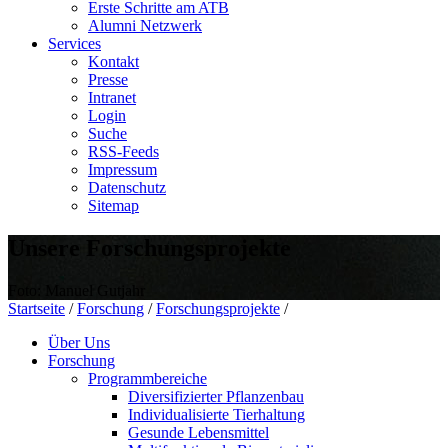
Erste Schritte am ATB
Alumni Netzwerk
Services
Kontakt
Presse
Intranet
Login
Suche
RSS-Feeds
Impressum
Datenschutz
Sitemap
Unsere Forschungsprojekte
Foto: Manuel Gutjahr
Startseite
/
Forschung
/
Forschungsprojekte
/
Über Uns
Forschung
Programmbereiche
Diversifizierter Pflanzenbau
Individualisierte Tierhaltung
Gesunde Lebensmittel