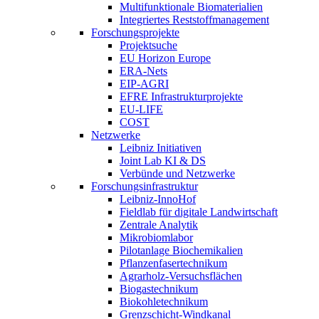
Multifunktionale Biomaterialien
Integriertes Reststoffmanagement
Forschungsprojekte
Projektsuche
EU Horizon Europe
ERA-Nets
EIP-AGRI
EFRE Infrastrukturprojekte
EU-LIFE
COST
Netzwerke
Leibniz Initiativen
Joint Lab KI & DS
Verbünde und Netzwerke
Forschungsinfrastruktur
Leibniz-InnoHof
Fieldlab für digitale Landwirtschaft
Zentrale Analytik
Mikrobiomlabor
Pilotanlage Biochemikalien
Pflanzenfasertechnikum
Agrarholz-Versuchsflächen
Biogastechnikum
Biokohletechnikum
Grenzschicht-Windkanal