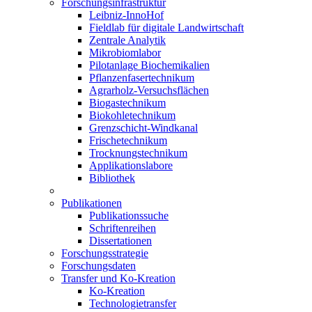
Forschungsinfrastruktur
Leibniz-InnoHof
Fieldlab für digitale Landwirtschaft
Zentrale Analytik
Mikrobiomlabor
Pilotanlage Biochemikalien
Pflanzenfasertechnikum
Agrarholz-Versuchsflächen
Biogastechnikum
Biokohletechnikum
Grenzschicht-Windkanal
Frischetechnikum
Trocknungstechnikum
Applikationslabore
Bibliothek
Publikationen
Publikationssuche
Schriftenreihen
Dissertationen
Forschungsstrategie
Forschungsdaten
Transfer und Ko-Kreation
Ko-Kreation
Technologietransfer