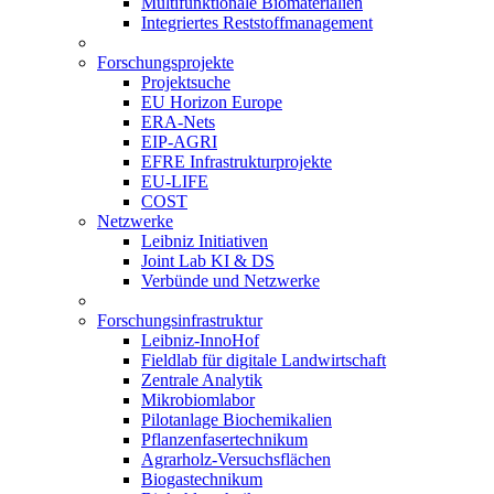
Multifunktionale Biomaterialien
Integriertes Reststoffmanagement
Forschungsprojekte
Projektsuche
EU Horizon Europe
ERA-Nets
EIP-AGRI
EFRE Infrastrukturprojekte
EU-LIFE
COST
Netzwerke
Leibniz Initiativen
Joint Lab KI & DS
Verbünde und Netzwerke
Forschungsinfrastruktur
Leibniz-InnoHof
Fieldlab für digitale Landwirtschaft
Zentrale Analytik
Mikrobiomlabor
Pilotanlage Biochemikalien
Pflanzenfasertechnikum
Agrarholz-Versuchsflächen
Biogastechnikum