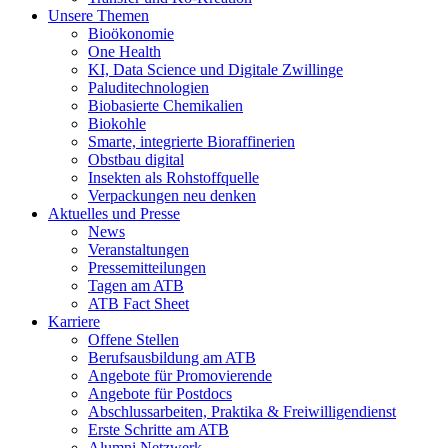
Unsere Themen
Bioökonomie
One Health
KI, Data Science und Digitale Zwillinge
Paluditechnologien
Biobasierte Chemikalien
Biokohle
Smarte, integrierte Bioraffinerien
Obstbau digital
Insekten als Rohstoffquelle
Verpackungen neu denken
Aktuelles und Presse
News
Veranstaltungen
Pressemitteilungen
Tagen am ATB
ATB Fact Sheet
Karriere
Offene Stellen
Berufsausbildung am ATB
Angebote für Promovierende
Angebote für Postdocs
Abschlussarbeiten, Praktika & Freiwilligendienst
Erste Schritte am ATB
Alumni Netzwerk