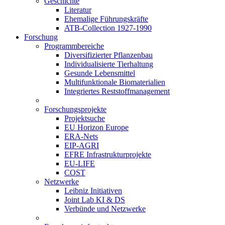
Geschichte
Literatur
Ehemalige Führungskräfte
ATB-Collection 1927-1990
Forschung
Programmbereiche
Diversifizierter Pflanzenbau
Individualisierte Tierhaltung
Gesunde Lebensmittel
Multifunktionale Biomaterialien
Integriertes Reststoffmanagement
Forschungsprojekte
Projektsuche
EU Horizon Europe
ERA-Nets
EIP-AGRI
EFRE Infrastrukturprojekte
EU-LIFE
COST
Netzwerke
Leibniz Initiativen
Joint Lab KI & DS
Verbünde und Netzwerke