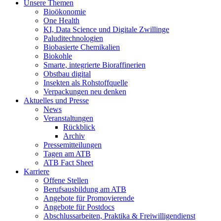
Unsere Themen
Bioökonomie
One Health
KI, Data Science und Digitale Zwillinge
Paluditechnologien
Biobasierte Chemikalien
Biokohle
Smarte, integrierte Bioraffinerien
Obstbau digital
Insekten als Rohstoffquelle
Verpackungen neu denken
Aktuelles und Presse
News
Veranstaltungen
Rückblick
Archiv
Pressemitteilungen
Tagen am ATB
ATB Fact Sheet
Karriere
Offene Stellen
Berufsausbildung am ATB
Angebote für Promovierende
Angebote für Postdocs
Abschlussarbeiten, Praktika & Freiwilligendienst