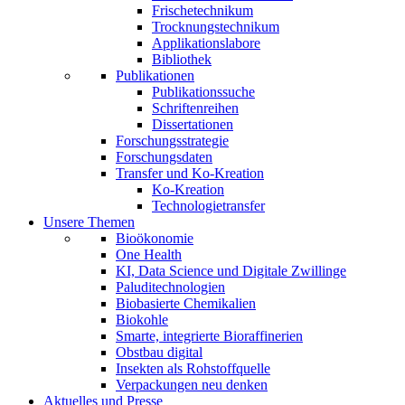
Frischetechnikum
Trocknungstechnikum
Applikationslabore
Bibliothek
Publikationen
Publikationssuche
Schriftenreihen
Dissertationen
Forschungsstrategie
Forschungsdaten
Transfer und Ko-Kreation
Ko-Kreation
Technologietransfer
Unsere Themen
Bioökonomie
One Health
KI, Data Science und Digitale Zwillinge
Paluditechnologien
Biobasierte Chemikalien
Biokohle
Smarte, integrierte Bioraffinerien
Obstbau digital
Insekten als Rohstoffquelle
Verpackungen neu denken
Aktuelles und Presse