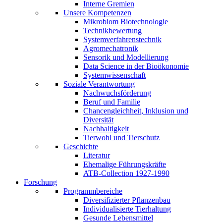
Interne Gremien
Unsere Kompetenzen
Mikrobiom Biotechnologie
Technikbewertung
Systemverfahrenstechnik
Agromechatronik
Sensorik und Modellierung
Data Science in der Bioökonomie
Systemwissenschaft
Soziale Verantwortung
Nachwuchsförderung
Beruf und Familie
Chancengleichheit, Inklusion und
Diversität
Nachhaltigkeit
Tierwohl und Tierschutz
Geschichte
Literatur
Ehemalige Führungskräfte
ATB-Collection 1927-1990
Forschung
Programmbereiche
Diversifizierter Pflanzenbau
Individualisierte Tierhaltung
Gesunde Lebensmittel