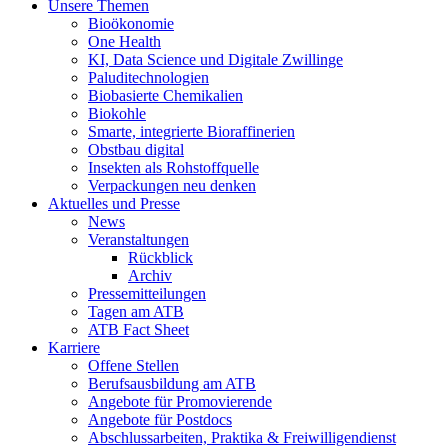
Unsere Themen
Bioökonomie
One Health
KI, Data Science und Digitale Zwillinge
Paluditechnologien
Biobasierte Chemikalien
Biokohle
Smarte, integrierte Bioraffinerien
Obstbau digital
Insekten als Rohstoffquelle
Verpackungen neu denken
Aktuelles und Presse
News
Veranstaltungen
Rückblick
Archiv
Pressemitteilungen
Tagen am ATB
ATB Fact Sheet
Karriere
Offene Stellen
Berufsausbildung am ATB
Angebote für Promovierende
Angebote für Postdocs
Abschlussarbeiten, Praktika & Freiwilligendienst