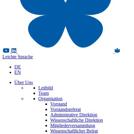
Leichte Sprache
DE
EN
Über Uns
Leitbild
Team
Organisation
Vorstand
Vorstandsreferat
Administrative Direktion
Wissenschaftliche Direktion
Mitgliederversammlung
Wissenschaftlicher Beirat