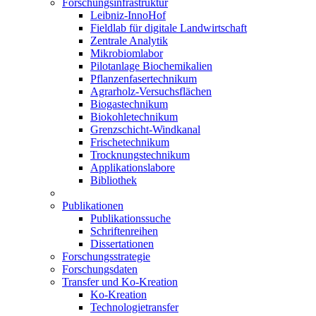
Forschungsinfrastruktur
Leibniz-InnoHof
Fieldlab für digitale Landwirtschaft
Zentrale Analytik
Mikrobiomlabor
Pilotanlage Biochemikalien
Pflanzenfasertechnikum
Agrarholz-Versuchsflächen
Biogastechnikum
Biokohletechnikum
Grenzschicht-Windkanal
Frischetechnikum
Trocknungstechnikum
Applikationslabore
Bibliothek
Publikationen
Publikationssuche
Schriftenreihen
Dissertationen
Forschungsstrategie
Forschungsdaten
Transfer und Ko-Kreation
Ko-Kreation
Technologietransfer