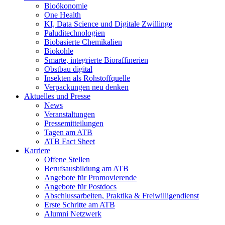
Bioökonomie
One Health
KI, Data Science und Digitale Zwillinge
Paluditechnologien
Biobasierte Chemikalien
Biokohle
Smarte, integrierte Bioraffinerien
Obstbau digital
Insekten als Rohstoffquelle
Verpackungen neu denken
Aktuelles und Presse
News
Veranstaltungen
Pressemitteilungen
Tagen am ATB
ATB Fact Sheet
Karriere
Offene Stellen
Berufsausbildung am ATB
Angebote für Promovierende
Angebote für Postdocs
Abschlussarbeiten, Praktika & Freiwilligendienst
Erste Schritte am ATB
Alumni Netzwerk