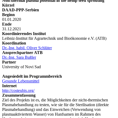
Non-thermal plasma potential in the hemp seed sprouting
Kürzel
DAAD-PPP-Serbien
Beginn
01.01.2020
Ende
31.12.2021
Koordinierendes Institut
Leibniz-Institut für Agrartechnik und Bioökonomie e.V. (ATB)
Koordination
Dr.-Ing. habil. Oliver Schlüter
Ansprechpartner ATB
Dr.-Ing. Sara Bußler
Partner
University of Novi Sad
Angesiedelt im Programmbereich
Gesunde Lebensmittel
Internet
http://costeubis.org/
Zusammenfassung
Ziel des Projekts ist es, die Möglichkeiten der nicht-thermischen
Plasmabehandlung zu testen, wie sie für die Sterilisation (direkte
Plasmabehandlung) und das Einweichen (Verwendung von
plasmaaktiviertem Wasser) von Hanfsamen im Rahmen des