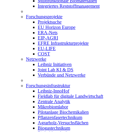
Multifunktionale Biomaterialien
Integriertes Reststoffmanagement
Forschungsprojekte
Projektsuche
EU Horizon Europe
ERA-Nets
EIP-AGRI
EFRE Infrastrukturprojekte
EU-LIFE
COST
Netzwerke
Leibniz Initiativen
Joint Lab KI & DS
Verbünde und Netzwerke
Forschungsinfrastruktur
Leibniz-InnoHof
Fieldlab für digitale Landwirtschaft
Zentrale Analytik
Mikrobiomlabor
Pilotanlage Biochemikalien
Pflanzenfasertechnikum
Agrarholz-Versuchsflächen
Biogastechnikum