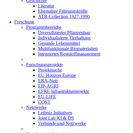
Geschichte
Literatur
Ehemalige Führungskräfte
ATB-Collection 1927-1990
Forschung
Programmbereiche
Diversifizierter Pflanzenbau
Individualisierte Tierhaltung
Gesunde Lebensmittel
Multifunktionale Biomaterialien
Integriertes Reststoffmanagement
Forschungsprojekte
Projektsuche
EU Horizon Europe
ERA-Nets
EIP-AGRI
EFRE Infrastrukturprojekte
EU-LIFE
COST
Netzwerke
Leibniz Initiativen
Joint Lab KI & DS
Verbünde und Netzwerke