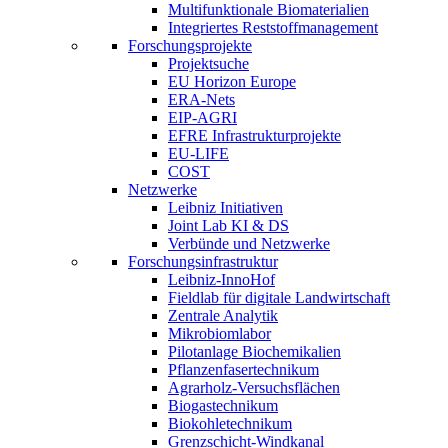
Multifunktionale Biomaterialien
Integriertes Reststoffmanagement
Forschungsprojekte
Projektsuche
EU Horizon Europe
ERA-Nets
EIP-AGRI
EFRE Infrastrukturprojekte
EU-LIFE
COST
Netzwerke
Leibniz Initiativen
Joint Lab KI & DS
Verbünde und Netzwerke
Forschungsinfrastruktur
Leibniz-InnoHof
Fieldlab für digitale Landwirtschaft
Zentrale Analytik
Mikrobiomlabor
Pilotanlage Biochemikalien
Pflanzenfasertechnikum
Agrarholz-Versuchsflächen
Biogastechnikum
Biokohletechnikum
Grenzschicht-Windkanal