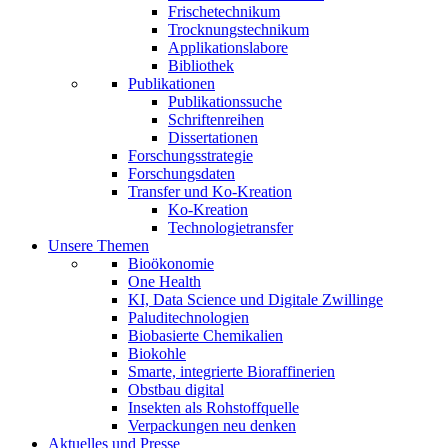
Frischetechnikum
Trocknungstechnikum
Applikationslabore
Bibliothek
Publikationen
Publikationssuche
Schriftenreihen
Dissertationen
Forschungsstrategie
Forschungsdaten
Transfer und Ko-Kreation
Ko-Kreation
Technologietransfer
Unsere Themen
Bioökonomie
One Health
KI, Data Science und Digitale Zwillinge
Paluditechnologien
Biobasierte Chemikalien
Biokohle
Smarte, integrierte Bioraffinerien
Obstbau digital
Insekten als Rohstoffquelle
Verpackungen neu denken
Aktuelles und Presse