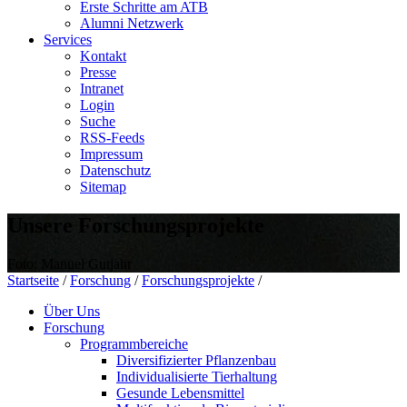
Erste Schritte am ATB
Alumni Netzwerk
Services
Kontakt
Presse
Intranet
Login
Suche
RSS-Feeds
Impressum
Datenschutz
Sitemap
Unsere Forschungsprojekte
Foto: Manuel Gutjahr
Startseite
/
Forschung
/
Forschungsprojekte
/
Über Uns
Forschung
Programmbereiche
Diversifizierter Pflanzenbau
Individualisierte Tierhaltung
Gesunde Lebensmittel