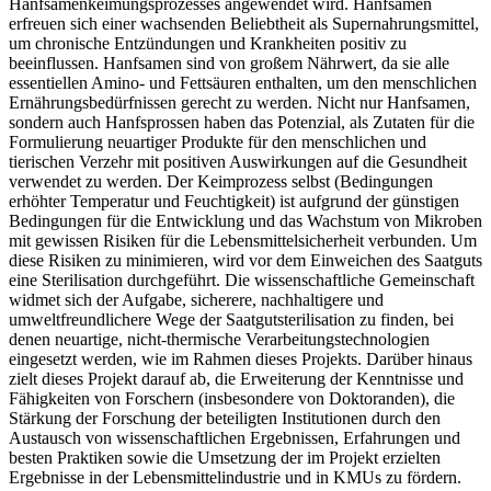
Hanfsamenkeimungsprozesses angewendet wird. Hanfsamen
erfreuen sich einer wachsenden Beliebtheit als Supernahrungsmittel,
um chronische Entzündungen und Krankheiten positiv zu
beeinflussen. Hanfsamen sind von großem Nährwert, da sie alle
essentiellen Amino- und Fettsäuren enthalten, um den menschlichen
Ernährungsbedürfnissen gerecht zu werden. Nicht nur Hanfsamen,
sondern auch Hanfsprossen haben das Potenzial, als Zutaten für die
Formulierung neuartiger Produkte für den menschlichen und
tierischen Verzehr mit positiven Auswirkungen auf die Gesundheit
verwendet zu werden. Der Keimprozess selbst (Bedingungen
erhöhter Temperatur und Feuchtigkeit) ist aufgrund der günstigen
Bedingungen für die Entwicklung und das Wachstum von Mikroben
mit gewissen Risiken für die Lebensmittelsicherheit verbunden. Um
diese Risiken zu minimieren, wird vor dem Einweichen des Saatguts
eine Sterilisation durchgeführt. Die wissenschaftliche Gemeinschaft
widmet sich der Aufgabe, sicherere, nachhaltigere und
umweltfreundlichere Wege der Saatgutsterilisation zu finden, bei
denen neuartige, nicht-thermische Verarbeitungstechnologien
eingesetzt werden, wie im Rahmen dieses Projekts. Darüber hinaus
zielt dieses Projekt darauf ab, die Erweiterung der Kenntnisse und
Fähigkeiten von Forschern (insbesondere von Doktoranden), die
Stärkung der Forschung der beteiligten Institutionen durch den
Austausch von wissenschaftlichen Ergebnissen, Erfahrungen und
besten Praktiken sowie die Umsetzung der im Projekt erzielten
Ergebnisse in der Lebensmittelindustrie und in KMUs zu fördern.