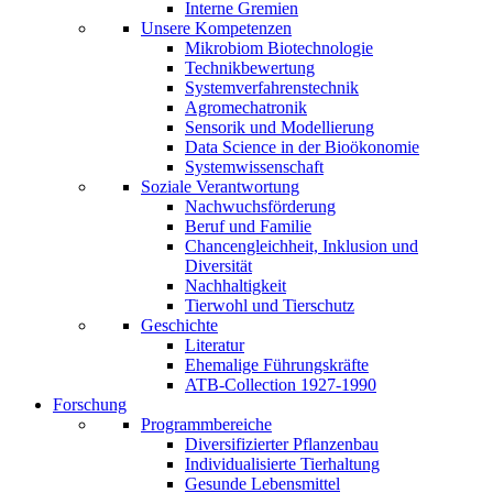
Interne Gremien
Unsere Kompetenzen
Mikrobiom Biotechnologie
Technikbewertung
Systemverfahrenstechnik
Agromechatronik
Sensorik und Modellierung
Data Science in der Bioökonomie
Systemwissenschaft
Soziale Verantwortung
Nachwuchsförderung
Beruf und Familie
Chancengleichheit, Inklusion und
Diversität
Nachhaltigkeit
Tierwohl und Tierschutz
Geschichte
Literatur
Ehemalige Führungskräfte
ATB-Collection 1927-1990
Forschung
Programmbereiche
Diversifizierter Pflanzenbau
Individualisierte Tierhaltung
Gesunde Lebensmittel