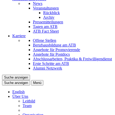
News
Veranstaltungen
Rückblick
Archiv
Pressemitteilungen
Tagen am ATB
ATB Fact Sheet
Karriere
Offene Stellen
Berufsausbildung am ATB
Angebote für Promovierende
Angebote für Postdocs
Abschlussarbeiten, Praktika & Freiwilligendienst
Erste Schritte am ATB
Alumni Netzwerk
Suche anzeigen
Suche anzeigen
Menü
English
Über Uns
Leitbild
Team
Organisation