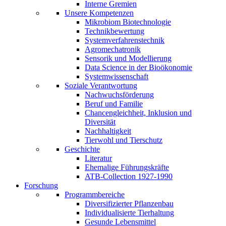
Interne Gremien
Unsere Kompetenzen
Mikrobiom Biotechnologie
Technikbewertung
Systemverfahrenstechnik
Agromechatronik
Sensorik und Modellierung
Data Science in der Bioökonomie
Systemwissenschaft
Soziale Verantwortung
Nachwuchsförderung
Beruf und Familie
Chancengleichheit, Inklusion und
Diversität
Nachhaltigkeit
Tierwohl und Tierschutz
Geschichte
Literatur
Ehemalige Führungskräfte
ATB-Collection 1927-1990
Forschung
Programmbereiche
Diversifizierter Pflanzenbau
Individualisierte Tierhaltung
Gesunde Lebensmittel