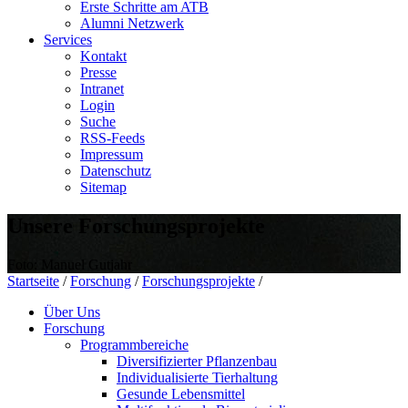
Erste Schritte am ATB
Alumni Netzwerk
Services
Kontakt
Presse
Intranet
Login
Suche
RSS-Feeds
Impressum
Datenschutz
Sitemap
Unsere Forschungsprojekte
Foto: Manuel Gutjahr
Startseite
/
Forschung
/
Forschungsprojekte
/
Über Uns
Forschung
Programmbereiche
Diversifizierter Pflanzenbau
Individualisierte Tierhaltung
Gesunde Lebensmittel