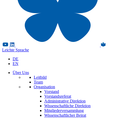
Leichte Sprache
DE
EN
Über Uns
Leitbild
Team
Organisation
Vorstand
Vorstandsreferat
Administrative Direktion
Wissenschaftliche Direktion
Mitgliederversammlung
Wissenschaftlicher Beirat