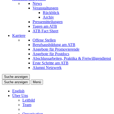
News
Veranstaltungen
Rückblick
Archiv
Pressemitteilungen
Tagen am ATB
ATB Fact Sheet
Karriere
Offene Stellen
Berufsausbildung am ATB
Angebote für Promovierende
Angebote für Postdocs
Abschlussarbeiten, Praktika & Freiwilligendienst
Erste Schritte am ATB
Alumni Netzwerk
Suche anzeigen
Suche anzeigen
Menü
English
Über Uns
Leitbild
Team
Organisation