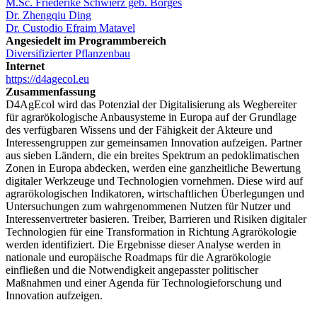
M.Sc. Friederike Schwierz geb. Borges
Dr. Zhengqiu Ding
Dr. Custodio Efraim Matavel
Angesiedelt im Programmbereich
Diversifizierter Pflanzenbau
Internet
https://d4agecol.eu
Zusammenfassung
D4AgEcol wird das Potenzial der Digitalisierung als Wegbereiter
für agrarökologische Anbausysteme in Europa auf der Grundlage
des verfügbaren Wissens und der Fähigkeit der Akteure und
Interessengruppen zur gemeinsamen Innovation aufzeigen. Partner
aus sieben Ländern, die ein breites Spektrum an pedoklimatischen
Zonen in Europa abdecken, werden eine ganzheitliche Bewertung
digitaler Werkzeuge und Technologien vornehmen. Diese wird auf
agrarökologischen Indikatoren, wirtschaftlichen Überlegungen und
Untersuchungen zum wahrgenommenen Nutzen für Nutzer und
Interessenvertreter basieren. Treiber, Barrieren und Risiken digitaler
Technologien für eine Transformation in Richtung Agrarökologie
werden identifiziert. Die Ergebnisse dieser Analyse werden in
nationale und europäische Roadmaps für die Agrarökologie
einfließen und die Notwendigkeit angepasster politischer
Maßnahmen und einer Agenda für Technologieforschung und
Innovation aufzeigen.