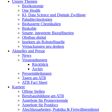
Unsere Themen
Bioökonomie
One Health
KI, Data Science und Digitale Zwillinge
Paluditechnologien
Biobasierte Chemikalien
Biokohle
Smarte, integrierte Bioraffinerien
Obstbau digital
Insekten als Rohstoffquelle
Verpackungen neu denken
Aktuelles und Presse
News
Veranstaltungen
Rückblick
Archiv
Pressemitteilungen
Tagen am ATB
ATB Fact Sheet
Karriere
Offene Stellen
Berufsausbildung am ATB
Angebote für Promovierende
Angebote für Postdocs
Abschlussarbeiten, Praktika & Freiwilligendienst