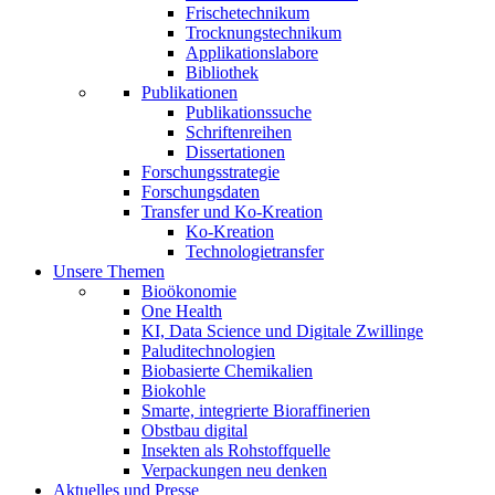
Frischetechnikum
Trocknungstechnikum
Applikationslabore
Bibliothek
Publikationen
Publikationssuche
Schriftenreihen
Dissertationen
Forschungsstrategie
Forschungsdaten
Transfer und Ko-Kreation
Ko-Kreation
Technologietransfer
Unsere Themen
Bioökonomie
One Health
KI, Data Science und Digitale Zwillinge
Paluditechnologien
Biobasierte Chemikalien
Biokohle
Smarte, integrierte Bioraffinerien
Obstbau digital
Insekten als Rohstoffquelle
Verpackungen neu denken
Aktuelles und Presse