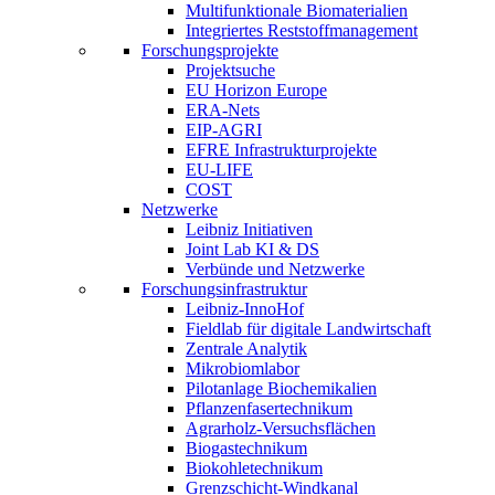
Multifunktionale Biomaterialien
Integriertes Reststoffmanagement
Forschungsprojekte
Projektsuche
EU Horizon Europe
ERA-Nets
EIP-AGRI
EFRE Infrastrukturprojekte
EU-LIFE
COST
Netzwerke
Leibniz Initiativen
Joint Lab KI & DS
Verbünde und Netzwerke
Forschungsinfrastruktur
Leibniz-InnoHof
Fieldlab für digitale Landwirtschaft
Zentrale Analytik
Mikrobiomlabor
Pilotanlage Biochemikalien
Pflanzenfasertechnikum
Agrarholz-Versuchsflächen
Biogastechnikum
Biokohletechnikum
Grenzschicht-Windkanal