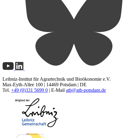
Leibniz-Institut für Agrartechnik und Bioökonomie e.V.
Max-Eyth-Allee 100 | 14469 Potsdam | DE
Tel.
+49 (0)331 5699 0
| E-Mail
atb@
atb-potsdam.de