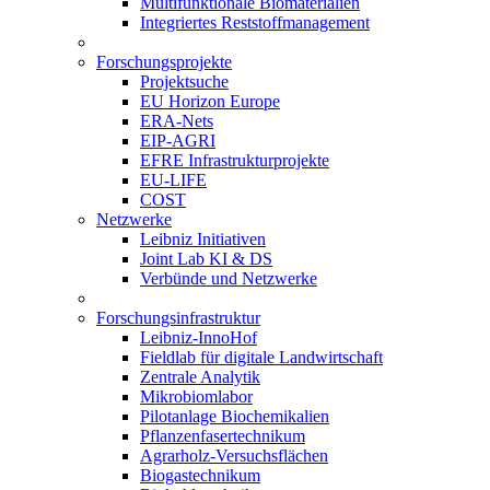
Multifunktionale Biomaterialien
Integriertes Reststoffmanagement
Forschungsprojekte
Projektsuche
EU Horizon Europe
ERA-Nets
EIP-AGRI
EFRE Infrastrukturprojekte
EU-LIFE
COST
Netzwerke
Leibniz Initiativen
Joint Lab KI & DS
Verbünde und Netzwerke
Forschungsinfrastruktur
Leibniz-InnoHof
Fieldlab für digitale Landwirtschaft
Zentrale Analytik
Mikrobiomlabor
Pilotanlage Biochemikalien
Pflanzenfasertechnikum
Agrarholz-Versuchsflächen
Biogastechnikum