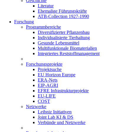
Geschichte
Literatur
Ehemalige Führungskräfte
ATB-Collection 1927-1990
Forschung
Programmbereiche
Diversifizierter Pflanzenbau
Individualisierte Tierhaltung
Gesunde Lebensmittel
Multifunktionale Biomaterialien
Integriertes Reststoffmanagement
Forschungsprojekte
Projektsuche
EU Horizon Europe
ERA-Nets
EIP-AGRI
EFRE Infrastrukturprojekte
EU-LIFE
COST
Netzwerke
Leibniz Initiativen
Joint Lab KI & DS
Verbünde und Netzwerke