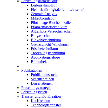
Forschungsinfrastruktur
Leibniz-InnoHof
Fieldlab für digitale Landwirtschaft
Zentrale Analytik
Mikrobiomlabor
Pilotanlage Biochemikalien
Pflanzenfasertechnikum
Agrarholz-Versuchsflächen
Biogastechnikum
Biokohletechnikum
Grenzschicht-Windkanal
Frischetechnikum
Trocknungstechnikum
Applikationslabore
Bibliothek
Publikationen
Publikationssuche
Schriftenreihen
Dissertationen
Forschungsstrategie
Forschungsdaten
Transfer und Ko-Kreation
Ko-Kreation
Technologietransfer