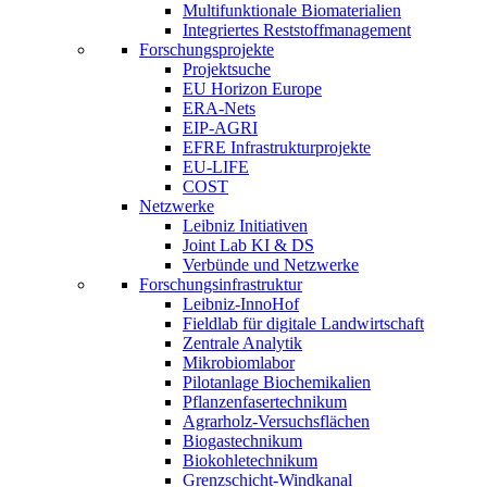
Multifunktionale Biomaterialien
Integriertes Reststoffmanagement
Forschungsprojekte
Projektsuche
EU Horizon Europe
ERA-Nets
EIP-AGRI
EFRE Infrastrukturprojekte
EU-LIFE
COST
Netzwerke
Leibniz Initiativen
Joint Lab KI & DS
Verbünde und Netzwerke
Forschungsinfrastruktur
Leibniz-InnoHof
Fieldlab für digitale Landwirtschaft
Zentrale Analytik
Mikrobiomlabor
Pilotanlage Biochemikalien
Pflanzenfasertechnikum
Agrarholz-Versuchsflächen
Biogastechnikum
Biokohletechnikum
Grenzschicht-Windkanal