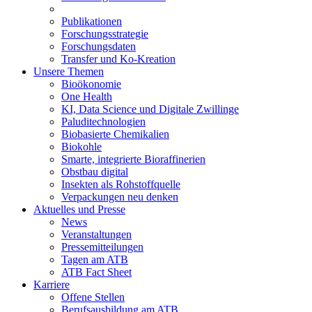
Publikationen
Forschungsstrategie
Forschungsdaten
Transfer und Ko-Kreation
Unsere Themen
Bioökonomie
One Health
KI, Data Science und Digitale Zwillinge
Paluditechnologien
Biobasierte Chemikalien
Biokohle
Smarte, integrierte Bioraffinerien
Obstbau digital
Insekten als Rohstoffquelle
Verpackungen neu denken
Aktuelles und Presse
News
Veranstaltungen
Pressemitteilungen
Tagen am ATB
ATB Fact Sheet
Karriere
Offene Stellen
Berufsausbildung am ATB