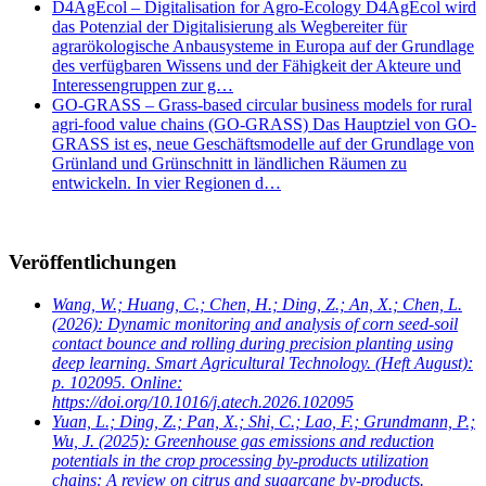
D4AgEcol – Digitalisation for Agro-Ecology D4AgEcol wird
das Potenzial der Digitalisierung als Wegbereiter für
agrarökologische Anbausysteme in Europa auf der Grundlage
des verfügbaren Wissens und der Fähigkeit der Akteure und
Interessengruppen zur g…
GO-GRASS – Grass-based circular business models for rural
agri-food value chains (GO-GRASS) Das Hauptziel von GO-
GRASS ist es, neue Geschäftsmodelle auf der Grundlage von
Grünland und Grünschnitt in ländlichen Räumen zu
entwickeln. In vier Regionen d…
Veröffentlichungen
Wang, W.; Huang, C.; Chen, H.; Ding, Z.; An, X.; Chen, L.
(2026): Dynamic monitoring and analysis of corn seed-soil
contact bounce and rolling during precision planting using
deep learning. Smart Agricultural Technology. (Heft August):
p. 102095. Online:
https://doi.org/10.1016/j.atech.2026.102095
Yuan, L.; Ding, Z.; Pan, X.; Shi, C.; Lao, F.; Grundmann, P.;
Wu, J.
(2025): Greenhouse gas emissions and reduction
potentials in the crop processing by-products utilization
chains: A review on citrus and sugarcane by-products.