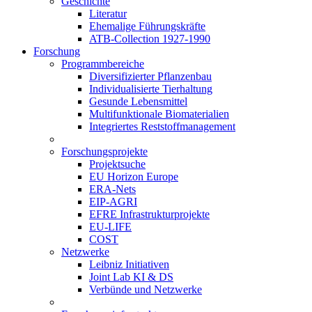
Geschichte
Literatur
Ehemalige Führungskräfte
ATB-Collection 1927-1990
Forschung
Programmbereiche
Diversifizierter Pflanzenbau
Individualisierte Tierhaltung
Gesunde Lebensmittel
Multifunktionale Biomaterialien
Integriertes Reststoffmanagement
Forschungsprojekte
Projektsuche
EU Horizon Europe
ERA-Nets
EIP-AGRI
EFRE Infrastrukturprojekte
EU-LIFE
COST
Netzwerke
Leibniz Initiativen
Joint Lab KI & DS
Verbünde und Netzwerke