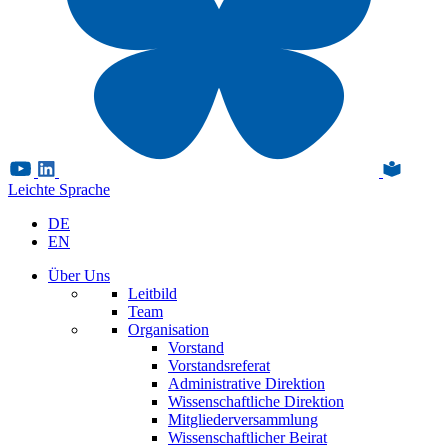
Leichte Sprache
DE
EN
Über Uns
Leitbild
Team
Organisation
Vorstand
Vorstandsreferat
Administrative Direktion
Wissenschaftliche Direktion
Mitgliederversammlung
Wissenschaftlicher Beirat