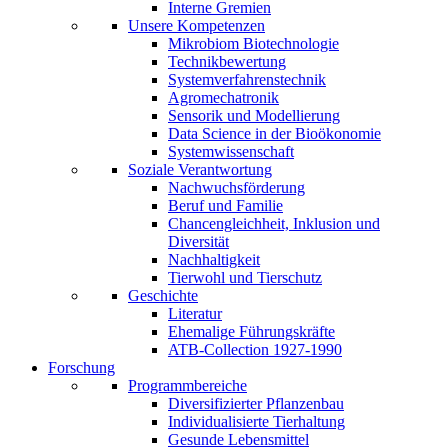
Interne Gremien
Unsere Kompetenzen
Mikrobiom Biotechnologie
Technikbewertung
Systemverfahrenstechnik
Agromechatronik
Sensorik und Modellierung
Data Science in der Bioökonomie
Systemwissenschaft
Soziale Verantwortung
Nachwuchsförderung
Beruf und Familie
Chancengleichheit, Inklusion und
Diversität
Nachhaltigkeit
Tierwohl und Tierschutz
Geschichte
Literatur
Ehemalige Führungskräfte
ATB-Collection 1927-1990
Forschung
Programmbereiche
Diversifizierter Pflanzenbau
Individualisierte Tierhaltung
Gesunde Lebensmittel