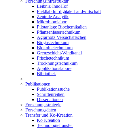
Forschungsinfrastruktur
Leibniz-InnoHof
Fieldlab für digitale Landwirtschaft
Zentrale Analytik
Mikrobiomlabor
Pilotanlage Biochemikalien
Pflanzenfasertechnikum
Agrarholz-Versuchsflächen
Biogastechnikum
Biokohletechnikum
Grenzschicht-Windkanal
Frischetechnikum
Trocknungstechnikum
Applikationslabore
Bibliothek
Publikationen
Publikationssuche
Schriftenreihen
Dissertationen
Forschungsstrategie
Forschungsdaten
Transfer und Ko-Kreation
Ko-Kreation
Technologietransfer