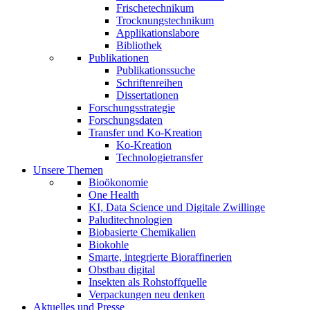
Frischetechnikum
Trocknungstechnikum
Applikationslabore
Bibliothek
Publikationen
Publikationssuche
Schriftenreihen
Dissertationen
Forschungsstrategie
Forschungsdaten
Transfer und Ko-Kreation
Ko-Kreation
Technologietransfer
Unsere Themen
Bioökonomie
One Health
KI, Data Science und Digitale Zwillinge
Paluditechnologien
Biobasierte Chemikalien
Biokohle
Smarte, integrierte Bioraffinerien
Obstbau digital
Insekten als Rohstoffquelle
Verpackungen neu denken
Aktuelles und Presse