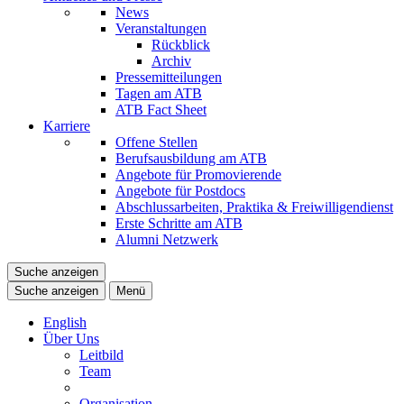
News
Veranstaltungen
Rückblick
Archiv
Pressemitteilungen
Tagen am ATB
ATB Fact Sheet
Karriere
Offene Stellen
Berufsausbildung am ATB
Angebote für Promovierende
Angebote für Postdocs
Abschlussarbeiten, Praktika & Freiwilligendienst
Erste Schritte am ATB
Alumni Netzwerk
Suche anzeigen
Suche anzeigen
Menü
English
Über Uns
Leitbild
Team
Organisation