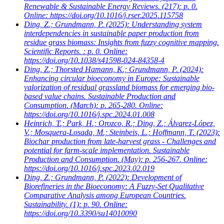
Renewable & Sustainable Energy Reviews. (217): p. 0.
Online: https://doi.org/10.1016/j.rser.2025.115758
Ding, Z.; Grundmann, P.
(2025): Understanding system
interdependencies in sustainable paper production from
residue grass biomass: Insights from fuzzy cognitive mapping.
Scientific Reports. : p. 0. Online:
https://doi.org/10.1038/s41598-024-84358-4
Ding, Z.; Thorsted Hamann, K.; Grundmann, P.
(2024):
Enhancing circular bioeconomy in Europe: Sustainable
valorization of residual grassland biomass for emerging bio-
based value chains. Sustainable Production and
Consumption. (March): p. 265-280. Online:
https://doi.org/10.1016/j.spc.2024.01.008
Heinrich, T.; Park, H.; Orozco, R.; Ding, Z.; Álvarez-López,
V.; Mosquera-Losada, M.; Steinbeis, L.; Hoffmann, T.
(2023):
Biochar production from late-harvest grass - Challenges and
potential for farm-scale implementation. Sustainable
Production and Consumption. (May): p. 256-267. Online:
https://doi.org/10.1016/j.spc.2023.02.019
Ding, Z.; Grundmann, P.
(2022): Development of
Biorefineries in the Bioeconomy: A Fuzzy-Set Qualitative
Comparative Analysis among European Countries.
Sustainability. (1): p. 90. Online:
https://doi.org/10.3390/su14010090