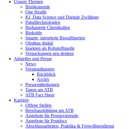
Unsere Themen
Bioökonomie
One Health
KI, Data Science und Digitale Zwillinge
Paluditechnologien
Biobasierte Chemikalien
Biokohle
Smarte, integrierte Bioraffinerien
Obstbau digital
Insekten als Rohstoffquelle
Verpackungen neu denken
Aktuelles und Presse
News
Veranstaltungen
Rückblick
Archiv
Pressemitteilungen
Tagen am ATB
ATB Fact Sheet
Karriere
Offene Stellen
Berufsausbildung am ATB
Angebote für Promovierende
Angebote für Postdocs
Abschlussarbeiten, Praktika & Freiwilligendienst