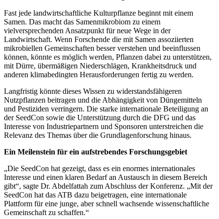
Fast jede landwirtschaftliche Kulturpflanze beginnt mit einem
Samen. Das macht das Samenmikrobiom zu einem
vielversprechenden Ansatzpunkt für neue Wege in der
Landwirtschaft. Wenn Forschende die mit Samen assoziierten
mikrobiellen Gemeinschaften besser verstehen und beeinflussen
können, könnte es möglich werden, Pflanzen dabei zu unterstützen,
mit Dürre, übermäßigen Niederschlägen, Krankheitsdruck und
anderen klimabedingten Herausforderungen fertig zu werden.
Langfristig könnte dieses Wissen zu widerstandsfähigeren
Nutzpflanzen beitragen und die Abhängigkeit von Düngemitteln
und Pestiziden verringern. Die starke internationale Beteiligung an
der SeedCon sowie die Unterstützung durch die DFG und das
Interesse von Industriepartnern und Sponsoren unterstreichen die
Relevanz des Themas über die Grundlagenforschung hinaus.
Ein Meilenstein für ein aufstrebendes Forschungsgebiet
„Die SeedCon hat gezeigt, dass es ein enormes internationales
Interesse und einen klaren Bedarf an Austausch in diesem Bereich
gibt“, sagte Dr. Abdelfattah zum Abschluss der Konferenz. „Mit der
SeedCon hat das ATB dazu beigetragen, eine internationale
Plattform für eine junge, aber schnell wachsende wissenschaftliche
Gemeinschaft zu schaffen.“