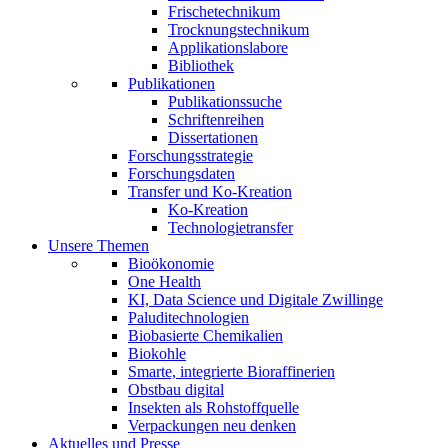
Frischetechnikum
Trocknungstechnikum
Applikationslabore
Bibliothek
Publikationen
Publikationssuche
Schriftenreihen
Dissertationen
Forschungsstrategie
Forschungsdaten
Transfer und Ko-Kreation
Ko-Kreation
Technologietransfer
Unsere Themen
Bioökonomie
One Health
KI, Data Science und Digitale Zwillinge
Paluditechnologien
Biobasierte Chemikalien
Biokohle
Smarte, integrierte Bioraffinerien
Obstbau digital
Insekten als Rohstoffquelle
Verpackungen neu denken
Aktuelles und Presse