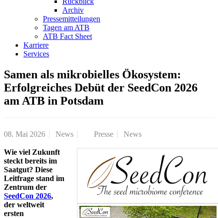
Rückblick
Archiv
Pressemitteilungen
Tagen am ATB
ATB Fact Sheet
Karriere
Services
Samen als mikrobielles Ökosystem:
Erfolgreiches Debüt der SeedCon 2026
am ATB in Potsdam
08. Mai 2026
News
Presse
News
Wie viel Zukunft
steckt bereits im
Saatgut? Diese
Leitfrage stand im
Zentrum der
SeedCon 2026
,
der weltweit
ersten