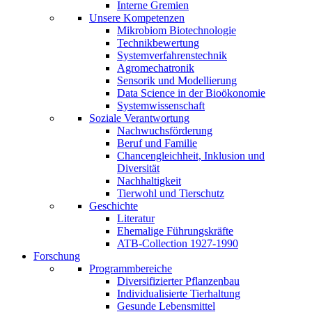
Interne Gremien
Unsere Kompetenzen
Mikrobiom Biotechnologie
Technikbewertung
Systemverfahrenstechnik
Agromechatronik
Sensorik und Modellierung
Data Science in der Bioökonomie
Systemwissenschaft
Soziale Verantwortung
Nachwuchsförderung
Beruf und Familie
Chancengleichheit, Inklusion und
Diversität
Nachhaltigkeit
Tierwohl und Tierschutz
Geschichte
Literatur
Ehemalige Führungskräfte
ATB-Collection 1927-1990
Forschung
Programmbereiche
Diversifizierter Pflanzenbau
Individualisierte Tierhaltung
Gesunde Lebensmittel