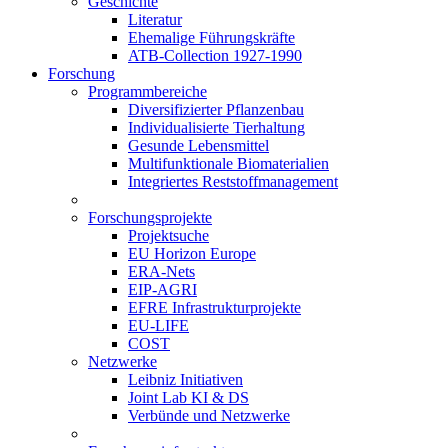
Geschichte
Literatur
Ehemalige Führungskräfte
ATB-Collection 1927-1990
Forschung
Programmbereiche
Diversifizierter Pflanzenbau
Individualisierte Tierhaltung
Gesunde Lebensmittel
Multifunktionale Biomaterialien
Integriertes Reststoffmanagement
Forschungsprojekte
Projektsuche
EU Horizon Europe
ERA-Nets
EIP-AGRI
EFRE Infrastrukturprojekte
EU-LIFE
COST
Netzwerke
Leibniz Initiativen
Joint Lab KI & DS
Verbünde und Netzwerke