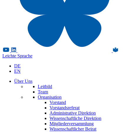
Leichte Sprache
DE
EN
Über Uns
Leitbild
Team
Organisation
Vorstand
Vorstandsreferat
Administrative Direktion
Wissenschaftliche Direktion
Mitgliederversammlung
Wissenschaftlicher Beirat