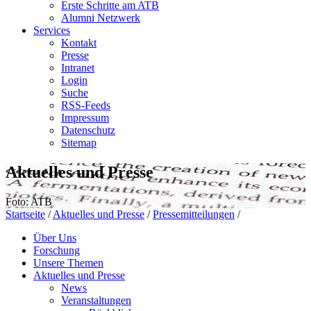
Erste Schritte am ATB
Alumni Netzwerk
Services
Kontakt
Presse
Intranet
Login
Suche
RSS-Feeds
Impressum
Datenschutz
Sitemap
Aktuelles und Presse
Foto: ATB
Startseite
/
Aktuelles und Presse
/
Pressemitteilungen
/
Über Uns
Forschung
Unsere Themen
Aktuelles und Presse
News
Veranstaltungen