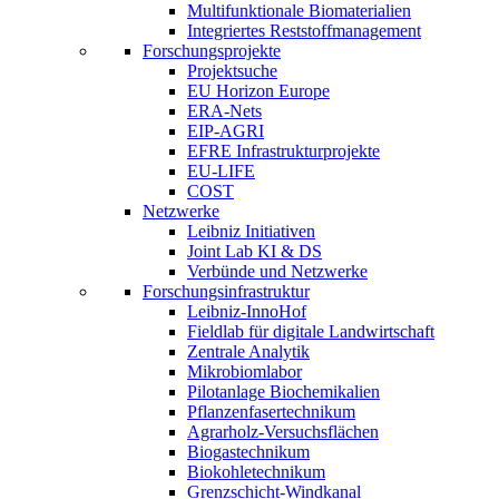
Multifunktionale Biomaterialien
Integriertes Reststoffmanagement
Forschungsprojekte
Projektsuche
EU Horizon Europe
ERA-Nets
EIP-AGRI
EFRE Infrastrukturprojekte
EU-LIFE
COST
Netzwerke
Leibniz Initiativen
Joint Lab KI & DS
Verbünde und Netzwerke
Forschungsinfrastruktur
Leibniz-InnoHof
Fieldlab für digitale Landwirtschaft
Zentrale Analytik
Mikrobiomlabor
Pilotanlage Biochemikalien
Pflanzenfasertechnikum
Agrarholz-Versuchsflächen
Biogastechnikum
Biokohletechnikum
Grenzschicht-Windkanal