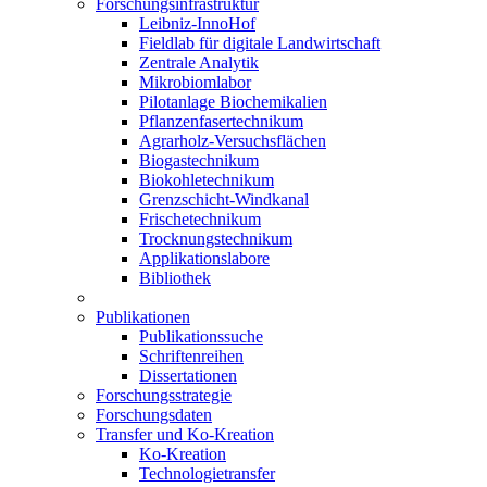
Forschungsinfrastruktur
Leibniz-InnoHof
Fieldlab für digitale Landwirtschaft
Zentrale Analytik
Mikrobiomlabor
Pilotanlage Biochemikalien
Pflanzenfasertechnikum
Agrarholz-Versuchsflächen
Biogastechnikum
Biokohletechnikum
Grenzschicht-Windkanal
Frischetechnikum
Trocknungstechnikum
Applikationslabore
Bibliothek
Publikationen
Publikationssuche
Schriftenreihen
Dissertationen
Forschungsstrategie
Forschungsdaten
Transfer und Ko-Kreation
Ko-Kreation
Technologietransfer