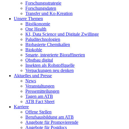
Forschungsstrategie
Forschungsdaten
Transfer und Ko-Kreation
Unsere Themen
Bioökonomie
One Health
KI, Data Science und Digitale Zwillinge
Paluditechnologien
Biobasierte Chemikalien
Biokohle
Smarte, integrierte Bioraffinerien
Obstbau digital
Insekten als Rohstoffquelle
Verpackungen neu denken
Aktuelles und Presse
News
Veranstaltungen
Pressemitteilungen
Tagen am ATB
ATB Fact Sheet
Karriere
Offene Stellen
Berufsausbildung am ATB
Angebote für Promovierende
Angebote für Postdocs