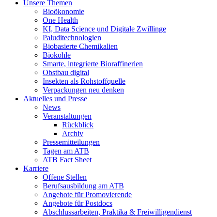
Unsere Themen
Bioökonomie
One Health
KI, Data Science und Digitale Zwillinge
Paluditechnologien
Biobasierte Chemikalien
Biokohle
Smarte, integrierte Bioraffinerien
Obstbau digital
Insekten als Rohstoffquelle
Verpackungen neu denken
Aktuelles und Presse
News
Veranstaltungen
Rückblick
Archiv
Pressemitteilungen
Tagen am ATB
ATB Fact Sheet
Karriere
Offene Stellen
Berufsausbildung am ATB
Angebote für Promovierende
Angebote für Postdocs
Abschlussarbeiten, Praktika & Freiwilligendienst