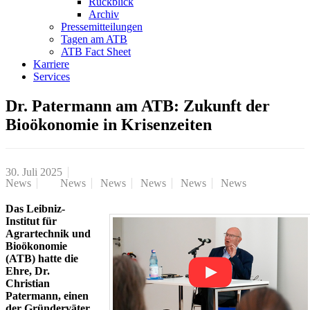
Rückblick
Archiv
Pressemitteilungen
Tagen am ATB
ATB Fact Sheet
Karriere
Services
Dr. Patermann am ATB: Zukunft der
Bioökonomie in Krisenzeiten
30. Juli 2025
News
News
News
News
News
News
Das Leibniz-
Institut für
Agrartechnik und
Bioökonomie
(ATB) hatte die
Ehre, Dr.
Christian
Patermann, einen
der Gründerväter