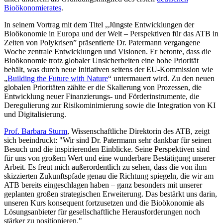
Bioökonomierates
.
In seinem Vortrag mit dem Titel ,,Jüngste Entwicklungen der
Bioökonomie in Europa und der Welt – Perspektiven für das ATB in
Zeiten von Polykrisen” präsentierte Dr. Patermann vergangene
Woche zentrale Entwicklungen und Visionen. Er betonte, dass die
Bioökonomie trotz globaler Unsicherheiten eine hohe Priorität
behält, was durch neue Initiativen seitens der EU-Kommission wie
„
Building the Future with Nature
“ untermauert wird. Zu den neuen
globalen Prioritäten zählte er die Skalierung von Prozessen, die
Entwicklung neuer Finanzierungs- und Förderinstrumente, die
Deregulierung zur Risikominimierung sowie die Integration von KI
und Digitalisierung.
Prof. Barbara Sturm
, Wissenschaftliche Direktorin des ATB, zeigt
sich beeindruckt: "Wir sind Dr. Patermann sehr dankbar für seinen
Besuch und die inspirierenden Einblicke. Seine Perspektiven sind
für uns von großem Wert und eine wunderbare Bestätigung unserer
Arbeit. Es freut mich außerordentlich zu sehen, dass die von ihm
skizzierten Zukunftspfade genau die Richtung spiegeln, die wir am
ATB bereits eingeschlagen haben – ganz besonders mit unserer
geplanten großen strategischen Erweiterung. Das bestärkt uns darin,
unseren Kurs konsequent fortzusetzen und die Bioökonomie als
Lösungsanbieter für gesellschaftliche Herausforderungen noch
stärker zu positionieren."