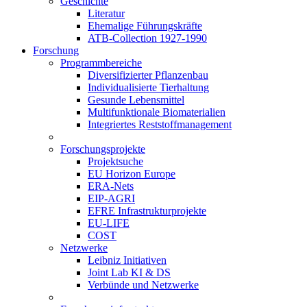
Geschichte
Literatur
Ehemalige Führungskräfte
ATB-Collection 1927-1990
Forschung
Programmbereiche
Diversifizierter Pflanzenbau
Individualisierte Tierhaltung
Gesunde Lebensmittel
Multifunktionale Biomaterialien
Integriertes Reststoffmanagement
Forschungsprojekte
Projektsuche
EU Horizon Europe
ERA-Nets
EIP-AGRI
EFRE Infrastrukturprojekte
EU-LIFE
COST
Netzwerke
Leibniz Initiativen
Joint Lab KI & DS
Verbünde und Netzwerke