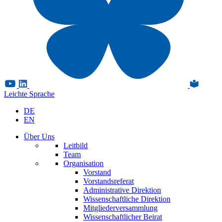
Leichte Sprache
DE
EN
Über Uns
Leitbild
Team
Organisation
Vorstand
Vorstandsreferat
Administrative Direktion
Wissenschaftliche Direktion
Mitgliederversammlung
Wissenschaftlicher Beirat