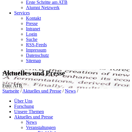
Erste Schritte am ATB
Alumni Netzwerk
Services
Kontakt
Presse
Intranet
Login
Suche
RSS-Feeds
Impressum
Datenschutz
Sitemap
Aktuelles und Presse
Foto: ATB
Startseite
/
Aktuelles und Presse
/
News
/
Über Uns
Forschung
Unsere Themen
Aktuelles und Presse
News
Veranstaltungen