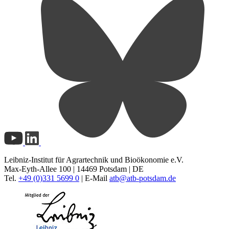
Leibniz-Institut für Agrartechnik und Bioökonomie e.V.
Max-Eyth-Allee 100 | 14469 Potsdam | DE
Tel.
+49 (0)331 5699 0
| E-Mail
atb@
atb-potsdam.de