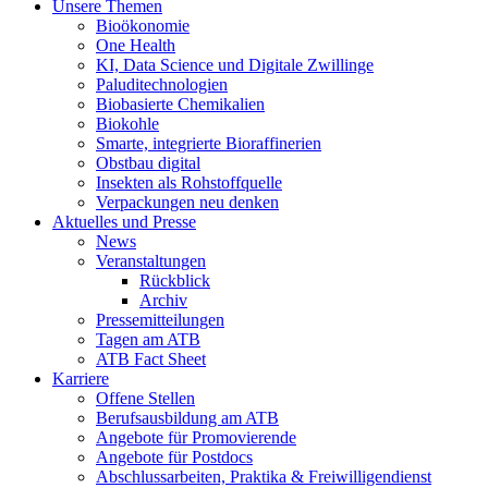
Unsere Themen
Bioökonomie
One Health
KI, Data Science und Digitale Zwillinge
Paluditechnologien
Biobasierte Chemikalien
Biokohle
Smarte, integrierte Bioraffinerien
Obstbau digital
Insekten als Rohstoffquelle
Verpackungen neu denken
Aktuelles und Presse
News
Veranstaltungen
Rückblick
Archiv
Pressemitteilungen
Tagen am ATB
ATB Fact Sheet
Karriere
Offene Stellen
Berufsausbildung am ATB
Angebote für Promovierende
Angebote für Postdocs
Abschlussarbeiten, Praktika & Freiwilligendienst