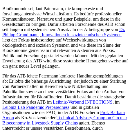
Bioökonomie sei, laut Patermann, die komplexeste und
forschungsintensivste Wirtschaftsform. Es bedürfe professioneller
Kommunikatoren, Narrative und guter Beispiele, um diese in die
Gesellschaft zu bringen. Dafür arbeiten Forschende des ATB schon
seit langem mit systemischem Ansatz. In der Arbeitsgruppe von
Dr.
Philipp Grundmann
„
Innovationen in soziotechnischen Systemen
“
liegt der Fokus insbesondere auf Wechselwirkungen von
ökologischen und sozialen Systemen und wie diese im Sinne der
Bioökonomie gemeinsam mit relevanten Akteuren aus Praxis,
Politik und Forschung gestaltet werden können. Mit der geplanten
Erweiterung des ATB wird diese systemische Herangehensweise auf
ein ganz neues Level gelangen.
Für das ATB leitete Patermann konkrete Handlungsempfehlungen
ab: Er lobte die bisherige Ausrichtung, riet jedoch zu einer Stärkung
von Partnerschaften in Bereichen wie Nutztierhaltung und
Paludikultur sowie zu einem verstärkten Fokus auf den Aufbau von
Infrastrukturen für Bioraffinerien. Damit bestärkt er die strategische
Positionierung des ATB im
Leibniz-Verbund INFECTIONS
, im
Leibniz-Lab Pandemic Preparedness
und in globalen
Organisationen wie der FAO, in der ATB-Forscherin
Prof. Barbara
Amon
als Ko-Vositzende der
Technical Advisory Group on Circular
Bioeconomy in Livestock Supply Chains
agiert. Ebenso
unterstreicht er unsere verstärkten Bestrebungen, durch