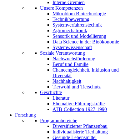
Interne Gremien
Unsere Kompetenzen
Mikrobiom Biotechnologie
Technikbewertung
Systemverfahrenstechnik
Agromechatronik
Sensorik und Modellierung
Data Science in der Bioökonomie
Systemwissenschaft
Soziale Verantwortung
Nachwuchsförderung
Beruf und Familie
Chancengleichheit, Inklusion und
Diversität
Nachhaltigkeit
Tierwohl und Tierschutz
Geschichte
Literatur
Ehemalige Führungskräfte
ATB-Collection 1927-1990
Forschung
Programmbereiche
Diversifizierter Pflanzenbau
Individualisierte Tierhaltung
Gesunde Lebensmittel