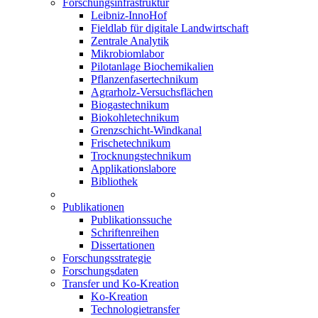
Forschungsinfrastruktur
Leibniz-InnoHof
Fieldlab für digitale Landwirtschaft
Zentrale Analytik
Mikrobiomlabor
Pilotanlage Biochemikalien
Pflanzenfasertechnikum
Agrarholz-Versuchsflächen
Biogastechnikum
Biokohletechnikum
Grenzschicht-Windkanal
Frischetechnikum
Trocknungstechnikum
Applikationslabore
Bibliothek
Publikationen
Publikationssuche
Schriftenreihen
Dissertationen
Forschungsstrategie
Forschungsdaten
Transfer und Ko-Kreation
Ko-Kreation
Technologietransfer