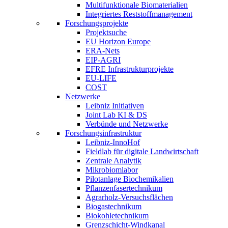
Multifunktionale Biomaterialien
Integriertes Reststoffmanagement
Forschungsprojekte
Projektsuche
EU Horizon Europe
ERA-Nets
EIP-AGRI
EFRE Infrastrukturprojekte
EU-LIFE
COST
Netzwerke
Leibniz Initiativen
Joint Lab KI & DS
Verbünde und Netzwerke
Forschungsinfrastruktur
Leibniz-InnoHof
Fieldlab für digitale Landwirtschaft
Zentrale Analytik
Mikrobiomlabor
Pilotanlage Biochemikalien
Pflanzenfasertechnikum
Agrarholz-Versuchsflächen
Biogastechnikum
Biokohletechnikum
Grenzschicht-Windkanal