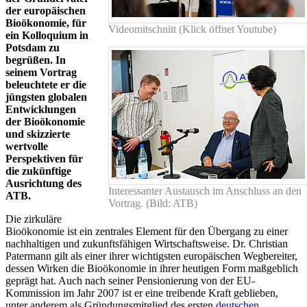
der europäischen
Bioökonomie, für
Videomitschnitt (Klick öffnet Youtube)
ein Kolloquium in
Potsdam zu
begrüßen. In
seinem Vortrag
beleuchtete er die
jüngsten globalen
Entwicklungen
der Bioökonomie
und skizzierte
wertvolle
Perspektiven für
die zukünftige
Ausrichtung des
Interessanter Austausch im Anschluss an den
ATB.
Vortrag. (Bild: ATB)
Die zirkuläre
Bioökonomie ist ein zentrales Element für den Übergang zu einer
nachhaltigen und zukunftsfähigen Wirtschaftsweise. Dr. Christian
Patermann gilt als einer ihrer wichtigsten europäischen Wegbereiter,
dessen Wirken die Bioökonomie in ihrer heutigen Form maßgeblich
geprägt hat. Auch nach seiner Pensionierung von der EU-
Kommission im Jahr 2007 ist er eine treibende Kraft geblieben,
unter anderem als Gründungsmitglied des ersten
deutschen