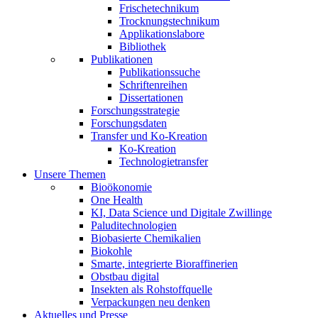
Frischetechnikum
Trocknungstechnikum
Applikationslabore
Bibliothek
Publikationen
Publikationssuche
Schriftenreihen
Dissertationen
Forschungsstrategie
Forschungsdaten
Transfer und Ko-Kreation
Ko-Kreation
Technologietransfer
Unsere Themen
Bioökonomie
One Health
KI, Data Science und Digitale Zwillinge
Paluditechnologien
Biobasierte Chemikalien
Biokohle
Smarte, integrierte Bioraffinerien
Obstbau digital
Insekten als Rohstoffquelle
Verpackungen neu denken
Aktuelles und Presse