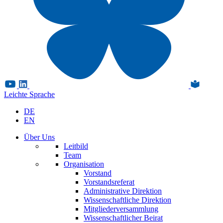
Leichte Sprache
DE
EN
Über Uns
Leitbild
Team
Organisation
Vorstand
Vorstandsreferat
Administrative Direktion
Wissenschaftliche Direktion
Mitgliederversammlung
Wissenschaftlicher Beirat