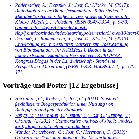
Rademacher, A.; Derenkó, J.; Jost, C.; Klocke, M.
(2017):
Bioindikatoren der Biogasfermentation. Teilvorhaben 1:
Mikrobielle Gemeinschaften in zweiphasigen Systemen. In:
Klocke, M.(eds.): . . Potsdam, (ISSN 0947-7314), p. 9-70.
Online: https://opus4.kobv.de/opus4-
slbp/frontdoor/index/index/searchtype/series/id/6/rows/10/start
Derenkó, J.; Rademacher, A.; Jost, C.; Klocke, M.
(2015):
Entwicklung von molekularen Markern zur Überwachung
von Biogasanlagen. In: KTBL(eds.): Biogas in der
Landwirtschaft - Stand und Perspektiven. KTBL/FNR-
Kongress Biogas in der Landwirtschaft - Stand und
Perspektiven. Darmstadt, (ISBN 978-3-945088-07-4), p. 370-
371.
Vorträge und Poster
[12 Ergebnisse]
Herrmann, C.; Kreßer, U.; Jost, C.
(2021): Saisonal
flexibilisierte Biogasproduktion unter Nutzung von
Biotopgrünland feuchter Standorte.
Yahya, M.; Herrmann, C.; Ismaili, S.; Jost, C.; Truppel, I.;
Chorbal, A.
(2021): Comparative analysis of kinetic models
for hydrogen and methane production.
Wander, P.; terboven, C.; Jost, C.; Herrmann, C.
(2019):
Ortsveränderliche, kampagnenartige Verwertung von