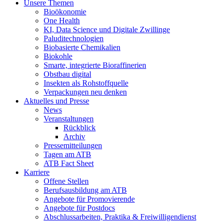
Unsere Themen
Bioökonomie
One Health
KI, Data Science und Digitale Zwillinge
Paluditechnologien
Biobasierte Chemikalien
Biokohle
Smarte, integrierte Bioraffinerien
Obstbau digital
Insekten als Rohstoffquelle
Verpackungen neu denken
Aktuelles und Presse
News
Veranstaltungen
Rückblick
Archiv
Pressemitteilungen
Tagen am ATB
ATB Fact Sheet
Karriere
Offene Stellen
Berufsausbildung am ATB
Angebote für Promovierende
Angebote für Postdocs
Abschlussarbeiten, Praktika & Freiwilligendienst