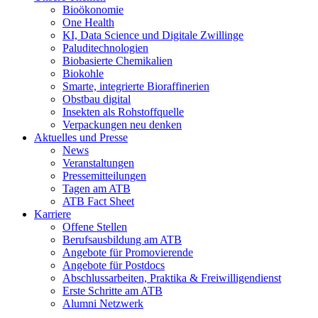
Bioökonomie
One Health
KI, Data Science und Digitale Zwillinge
Paluditechnologien
Biobasierte Chemikalien
Biokohle
Smarte, integrierte Bioraffinerien
Obstbau digital
Insekten als Rohstoffquelle
Verpackungen neu denken
Aktuelles und Presse
News
Veranstaltungen
Pressemitteilungen
Tagen am ATB
ATB Fact Sheet
Karriere
Offene Stellen
Berufsausbildung am ATB
Angebote für Promovierende
Angebote für Postdocs
Abschlussarbeiten, Praktika & Freiwilligendienst
Erste Schritte am ATB
Alumni Netzwerk