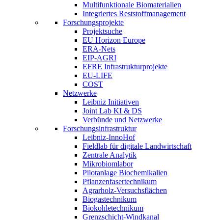
Multifunktionale Biomaterialien
Integriertes Reststoffmanagement
Forschungsprojekte
Projektsuche
EU Horizon Europe
ERA-Nets
EIP-AGRI
EFRE Infrastrukturprojekte
EU-LIFE
COST
Netzwerke
Leibniz Initiativen
Joint Lab KI & DS
Verbünde und Netzwerke
Forschungsinfrastruktur
Leibniz-InnoHof
Fieldlab für digitale Landwirtschaft
Zentrale Analytik
Mikrobiomlabor
Pilotanlage Biochemikalien
Pflanzenfasertechnikum
Agrarholz-Versuchsflächen
Biogastechnikum
Biokohletechnikum
Grenzschicht-Windkanal