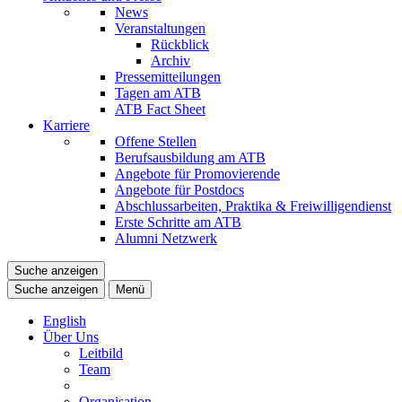
News
Veranstaltungen
Rückblick
Archiv
Pressemitteilungen
Tagen am ATB
ATB Fact Sheet
Karriere
Offene Stellen
Berufsausbildung am ATB
Angebote für Promovierende
Angebote für Postdocs
Abschlussarbeiten, Praktika & Freiwilligendienst
Erste Schritte am ATB
Alumni Netzwerk
Suche anzeigen
Suche anzeigen
Menü
English
Über Uns
Leitbild
Team
Organisation