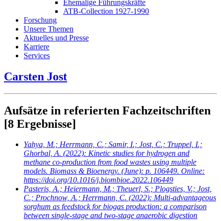
Ehemalige Führungskräfte
ATB-Collection 1927-1990
Forschung
Unsere Themen
Aktuelles und Presse
Karriere
Services
Carsten Jost
Aufsätze in referierten Fachzeitschriften
[8 Ergebnisse]
Yahya, M.; Herrmann, C.; Samir, I.; Jost, C.; Truppel, I.;
Ghorbal, A.
(2022): Kinetic studies for hydrogen and
methane co-production from food wastes using multiple
models. Biomass & Bioenergy. (June): p. 106449. Online:
https://doi.org/10.1016/j.biombioe.2022.106449
Pasteris, A.; Heiermann, M.; Theuerl, S.; Plogsties, V.; Jost,
C.; Prochnow, A.; Herrmann, C.
(2022): Multi-advantageous
sorghum as feedstock for biogas production: a comparison
between single-stage and two-stage anaerobic digestion