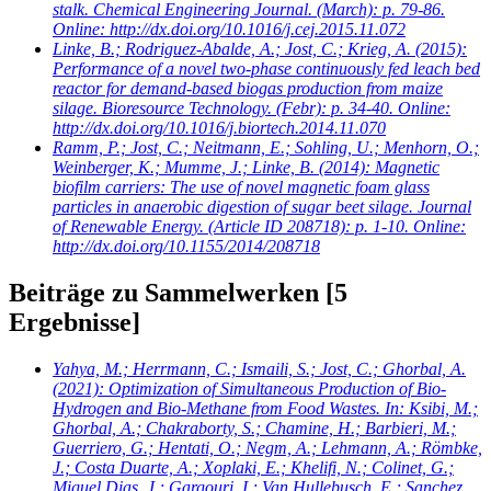
stalk. Chemical Engineering Journal. (March): p. 79-86.
Online: http://dx.doi.org/10.1016/j.cej.2015.11.072
Linke, B.; Rodriguez-Abalde, A.; Jost, C.; Krieg, A.
(2015):
Performance of a novel two-phase continuously fed leach bed
reactor for demand-based biogas production from maize
silage. Bioresource Technology. (Febr): p. 34-40. Online:
http://dx.doi.org/10.1016/j.biortech.2014.11.070
Ramm, P.; Jost, C.; Neitmann, E.; Sohling, U.; Menhorn, O.;
Weinberger, K.; Mumme, J.; Linke, B.
(2014): Magnetic
biofilm carriers: The use of novel magnetic foam glass
particles in anaerobic digestion of sugar beet silage. Journal
of Renewable Energy. (Article ID 208718): p. 1-10. Online:
http://dx.doi.org/10.1155/2014/208718
Beiträge zu Sammelwerken
[5
Ergebnisse]
Yahya, M.; Herrmann, C.; Ismaili, S.; Jost, C.; Ghorbal, A.
(2021): Optimization of Simultaneous Production of Bio-
Hydrogen and Bio-Methane from Food Wastes. In: Ksibi, M.;
Ghorbal, A.; Chakraborty, S.; Chamine, H.; Barbieri, M.;
Guerriero, G.; Hentati, O.; Negm, A.; Lehmann, A.; Römbke,
J.; Costa Duarte, A.; Xoplaki, E.; Khelifi, N.; Colinet, G.;
Miguel Dias, J.; Gargouri, I.; Van Hullebusch, E.; Sanchez