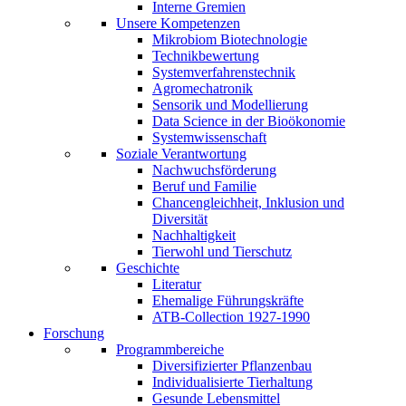
Interne Gremien
Unsere Kompetenzen
Mikrobiom Biotechnologie
Technikbewertung
Systemverfahrenstechnik
Agromechatronik
Sensorik und Modellierung
Data Science in der Bioökonomie
Systemwissenschaft
Soziale Verantwortung
Nachwuchsförderung
Beruf und Familie
Chancengleichheit, Inklusion und
Diversität
Nachhaltigkeit
Tierwohl und Tierschutz
Geschichte
Literatur
Ehemalige Führungskräfte
ATB-Collection 1927-1990
Forschung
Programmbereiche
Diversifizierter Pflanzenbau
Individualisierte Tierhaltung
Gesunde Lebensmittel