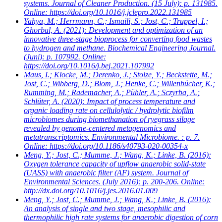
systems. Journal of Cleaner Production. (15 July): p. 131985.
Online: https://doi.org/10.1016/j.jclepro.2022.131985
Yahya, M.; Herrmann, C.; Ismaili, S.; Jost, C.; Truppel, I.;
Ghorbal, A.
(2021): Development and optimization of an
innovative three-stage bioprocess for converting food wastes
to hydrogen and methane. Biochemical Engineering Journal.
(Juni): p. 107992. Online:
https://doi.org/10.1016/j.bej.2021.107992
Maus, I.; Klocke, M.; Derenko, J.; Stolze, Y.; Beckstette, M.;
Jost, C.; Wibberg, D.; Blom, J.; Henke, C.; Willenbücher, K.;
Rumming, M.; Rademacher, A.; Pühler, A.; Sczyrba, A.;
Schlüter, A.
(2020): Impact of process temperature and
organic loading rate on cellulolytic / hydrolytic biofilm
microbiomes during biomethanation of ryegrass silage
revealed by genome-centered metagenomics and
metatranscriptomics. Environmental Microbiome. : p. 7.
Online: https://doi.org/10.1186/s40793-020-00354-x
Meng, Y.; Jost, C.; Mumme, J.; Wang, K.; Linke, B.
(2016):
Oxygen tolerance capacity of upflow anaerobic solid-state
(UASS) with anaerobic filter (AF) system. Journal of
Environmental Sciences. (July 2016): p. 200-206. Online:
http://dx.doi.org/10.1016/j.jes.2016.01.009
Meng, Y.; Jost, C.; Mumme, J.; Wang, K.; Linke, B.
(2016):
An analysis of single and two stage, mesophilic and
thermophilic high rate systems for anaerobic digestion of corn