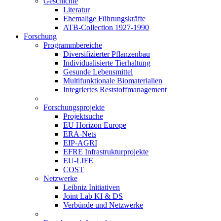
Geschichte
Literatur
Ehemalige Führungskräfte
ATB-Collection 1927-1990
Forschung
Programmbereiche
Diversifizierter Pflanzenbau
Individualisierte Tierhaltung
Gesunde Lebensmittel
Multifunktionale Biomaterialien
Integriertes Reststoffmanagement
Forschungsprojekte
Projektsuche
EU Horizon Europe
ERA-Nets
EIP-AGRI
EFRE Infrastrukturprojekte
EU-LIFE
COST
Netzwerke
Leibniz Initiativen
Joint Lab KI & DS
Verbünde und Netzwerke