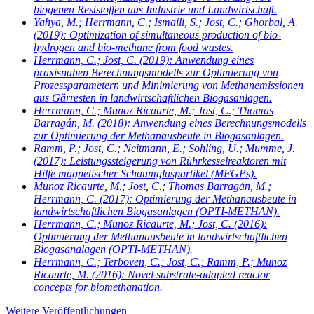
biogenen Reststoffen aus Industrie und Landwirtschaft.
Yahya, M.; Herrmann, C.; Ismaili, S.; Jost, C.; Ghorbal, A.
(2019): Optimization of simultaneous production of bio-
hydrogen and bio-methane from food wastes.
Herrmann, C.; Jost, C.
(2019): Anwendung eines
praxisnahen Berechnungsmodells zur Optimierung von
Prozessparametern und Minimierung von Methanemissionen
aus Gärresten in landwirtschaftlichen Biogasanlagen.
Herrmann, C.; Munoz Ricaurte, M.; Jost, C.; Thomas
Barragán, M.
(2018): Anwendung eines Berechnungsmodells
zur Optimierung der Methanausbeute in Biogasanlagen.
Ramm, P.; Jost, C.; Neitmann, E.; Sohling, U.; Mumme, J.
(2017): Leistungssteigerung von Rührkesselreaktoren mit
Hilfe magnetischer Schaumglaspartikel (MFGPs).
Munoz Ricaurte, M.; Jost, C.; Thomas Barragán, M.;
Herrmann, C.
(2017): Optimierung der Methanausbeute in
landwirtschaftlichen Biogasanlagen (OPTI-METHAN).
Herrmann, C.; Munoz Ricaurte, M.; Jost, C.
(2016):
Optimierung der Methanausbeute in landwirtschaftlichen
Biogasanalagen (OPTI-METHAN).
Herrmann, C.; Terboven, C.; Jost, C.; Ramm, P.; Munoz
Ricaurte, M.
(2016): Novel substrate-adapted reactor
concepts for biomethanation.
Weitere Veröffentlichungen