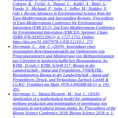
Cabrero, B.; Ferlisi, S.; Tizaoui, C.; Kallel, A.; Rtimi, S.;
Panda, S.; Michaud, P.; Sahu, J.; Seffen, M.; Naddeo, V.
(eds.): Recent Advances in Environmental Science from the
Euro-Mediterranean and Surrounding Regions; Proceedings
of Euro-Mediterranean Conference for Environmental
Integration (EMCEI-2). 2nd Euro-Mediterranean Conference
for Environmental Integration (EMCEI). Springer, Cham,
(ISBN 978-303051209-5), p. 1727-1732. Online:
https://doi.org/10.1007/978-3-030-51210-1_273
Herrmann, C.; Jost, C.
(2019): Anwendung eines
praxisnahen Berechnungsmodells zur Optimierung von
Prozessparametern und Minimierung von Methanemissionen
aus Gärresten in landwirtschaftlichen Biogasanlagen. In:
KTBL, D.(eds.): KTBL Schrift 517: Biogas in der
Landwirtschaft - Stand und Perspektiven. FNR/KTBL-
Biogaskongress Biogas in der Landwirtschaft - Stand und
Perspektiven. Druck- und Verlagshaus Zarbock GmbH &
Co.KG, Frankfurt am Main, (978-3-945088-68-5), p. 191-
201.
Herrmann, C.; Munoz Ricaurte, M.; Jost, C.
(2018):
Application of a mathematical model for optimization of
methane production and minimization of greenhouse gas
emissions in agricultural biogas plants. In: Proceedings of the
Biogas Science Conference 2018. Biogas Science 2018. p. 1-
2.