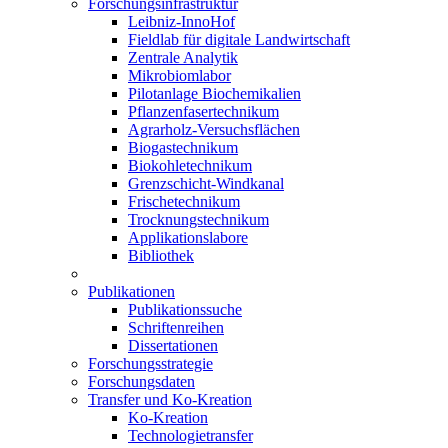
Forschungsinfrastruktur
Leibniz-InnoHof
Fieldlab für digitale Landwirtschaft
Zentrale Analytik
Mikrobiomlabor
Pilotanlage Biochemikalien
Pflanzenfasertechnikum
Agrarholz-Versuchsflächen
Biogastechnikum
Biokohletechnikum
Grenzschicht-Windkanal
Frischetechnikum
Trocknungstechnikum
Applikationslabore
Bibliothek
Publikationen
Publikationssuche
Schriftenreihen
Dissertationen
Forschungsstrategie
Forschungsdaten
Transfer und Ko-Kreation
Ko-Kreation
Technologietransfer