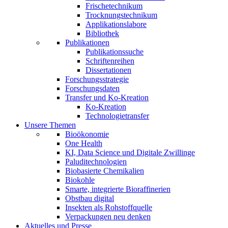
Frischetechnikum
Trocknungstechnikum
Applikationslabore
Bibliothek
Publikationen
Publikationssuche
Schriftenreihen
Dissertationen
Forschungsstrategie
Forschungsdaten
Transfer und Ko-Kreation
Ko-Kreation
Technologietransfer
Unsere Themen
Bioökonomie
One Health
KI, Data Science und Digitale Zwillinge
Paluditechnologien
Biobasierte Chemikalien
Biokohle
Smarte, integrierte Bioraffinerien
Obstbau digital
Insekten als Rohstoffquelle
Verpackungen neu denken
Aktuelles und Presse