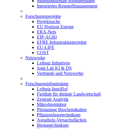
Multifunktionale Biomaterialien
Integriertes Reststoffmanagement
Forschungsprojekte
Projektsuche
EU Horizon Europe
ERA-Nets
EIP-AGRI
EFRE Infrastrukturprojekte
EU-LIFE
COST
Netzwerke
Leibniz Initiativen
Joint Lab KI & DS
Verbünde und Netzwerke
Forschungsinfrastruktur
Leibniz-InnoHof
Fieldlab für digitale Landwirtschaft
Zentrale Analytik
Mikrobiomlabor
Pilotanlage Biochemikalien
Pflanzenfasertechnikum
Agrarholz-Versuchsflächen
Biogastechnikum