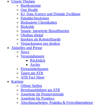
Unsere Themen
Bioökonomie
One Health
KI, Data Science und Digitale Zwillinge
Paluditechnologien
Biobasierte Chemikalien
Biokohle
Smarte, integrierte Bioraffinerien
Obstbau digital
Insekten als Rohstoffquelle
Verpackungen neu denken
Aktuelles und Presse
News
Veranstaltungen
Rückblick
Archiv
Pressemitteilungen
Tagen am ATB
ATB Fact Sheet
Karriere
Offene Stellen
Berufsausbildung am ATB
Angebote für Promovierende
Angebote für Postdocs
Abschlussarbeiten, Praktika & Freiwilligendienst