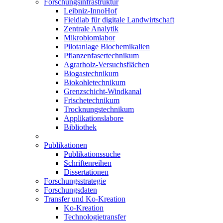
Forschungsinfrastruktur
Leibniz-InnoHof
Fieldlab für digitale Landwirtschaft
Zentrale Analytik
Mikrobiomlabor
Pilotanlage Biochemikalien
Pflanzenfasertechnikum
Agrarholz-Versuchsflächen
Biogastechnikum
Biokohletechnikum
Grenzschicht-Windkanal
Frischetechnikum
Trocknungstechnikum
Applikationslabore
Bibliothek
Publikationen
Publikationssuche
Schriftenreihen
Dissertationen
Forschungsstrategie
Forschungsdaten
Transfer und Ko-Kreation
Ko-Kreation
Technologietransfer