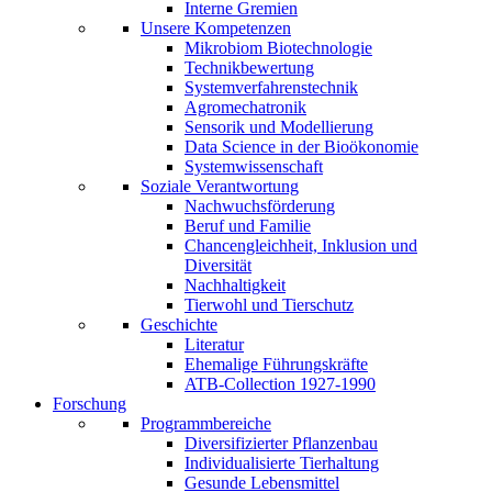
Interne Gremien
Unsere Kompetenzen
Mikrobiom Biotechnologie
Technikbewertung
Systemverfahrenstechnik
Agromechatronik
Sensorik und Modellierung
Data Science in der Bioökonomie
Systemwissenschaft
Soziale Verantwortung
Nachwuchsförderung
Beruf und Familie
Chancengleichheit, Inklusion und
Diversität
Nachhaltigkeit
Tierwohl und Tierschutz
Geschichte
Literatur
Ehemalige Führungskräfte
ATB-Collection 1927-1990
Forschung
Programmbereiche
Diversifizierter Pflanzenbau
Individualisierte Tierhaltung
Gesunde Lebensmittel