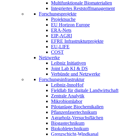
Multifunktionale Biomaterialien
Integriertes Reststoffmanagement
Forschungsprojekte
Projektsuche
EU Horizon Europe
ERA-Nets
EIP-AGRI
EFRE Infrastrukturprojekte
EU-LIFE
COST
Netzwerke
Leibniz Initiativen
Joint Lab KI & DS
Verbünde und Netzwerke
Forschungsinfrastruktur
Leibniz-InnoHof
Fieldlab für digitale Landwirtschaft
Zentrale Analytik
Mikrobiomlabor
Pilotanlage Biochemikalien
Pflanzenfasertechnikum
Agrarholz-Versuchsflächen
Biogastechnikum
Biokohletechnikum
Grenzschicht-Windkanal