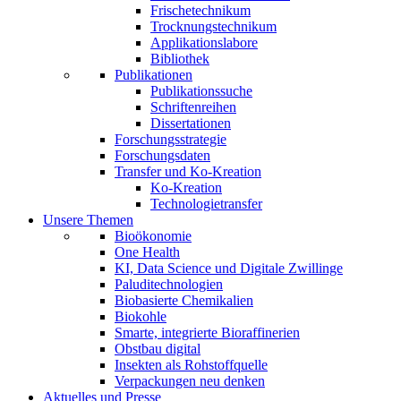
Frischetechnikum
Trocknungstechnikum
Applikationslabore
Bibliothek
Publikationen
Publikationssuche
Schriftenreihen
Dissertationen
Forschungsstrategie
Forschungsdaten
Transfer und Ko-Kreation
Ko-Kreation
Technologietransfer
Unsere Themen
Bioökonomie
One Health
KI, Data Science und Digitale Zwillinge
Paluditechnologien
Biobasierte Chemikalien
Biokohle
Smarte, integrierte Bioraffinerien
Obstbau digital
Insekten als Rohstoffquelle
Verpackungen neu denken
Aktuelles und Presse