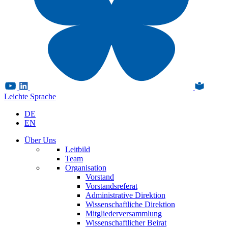
Leichte Sprache
DE
EN
Über Uns
Leitbild
Team
Organisation
Vorstand
Vorstandsreferat
Administrative Direktion
Wissenschaftliche Direktion
Mitgliederversammlung
Wissenschaftlicher Beirat