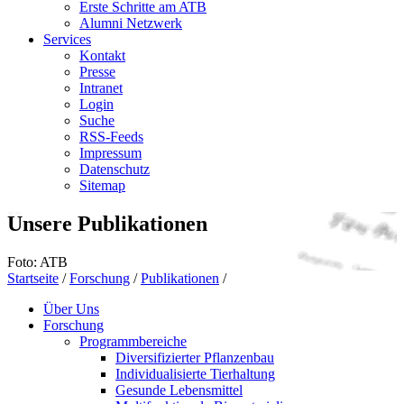
Erste Schritte am ATB
Alumni Netzwerk
Services
Kontakt
Presse
Intranet
Login
Suche
RSS-Feeds
Impressum
Datenschutz
Sitemap
Unsere Publikationen
Foto: ATB
Startseite
/
Forschung
/
Publikationen
/
Über Uns
Forschung
Programmbereiche
Diversifizierter Pflanzenbau
Individualisierte Tierhaltung
Gesunde Lebensmittel