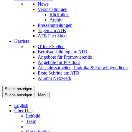
News
Veranstaltungen
Rückblick
Archiv
Pressemitteilungen
Tagen am ATB
ATB Fact Sheet
Karriere
Offene Stellen
Berufsausbildung am ATB
Angebote für Promovierende
Angebote für Postdocs
Abschlussarbeiten, Praktika & Freiwilligendienst
Erste Schritte am ATB
Alumni Netzwerk
Suche anzeigen
Suche anzeigen
Menü
English
Über Uns
Leitbild
Team
Organisation