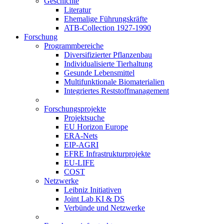
Geschichte
Literatur
Ehemalige Führungskräfte
ATB-Collection 1927-1990
Forschung
Programmbereiche
Diversifizierter Pflanzenbau
Individualisierte Tierhaltung
Gesunde Lebensmittel
Multifunktionale Biomaterialien
Integriertes Reststoffmanagement
Forschungsprojekte
Projektsuche
EU Horizon Europe
ERA-Nets
EIP-AGRI
EFRE Infrastrukturprojekte
EU-LIFE
COST
Netzwerke
Leibniz Initiativen
Joint Lab KI & DS
Verbünde und Netzwerke