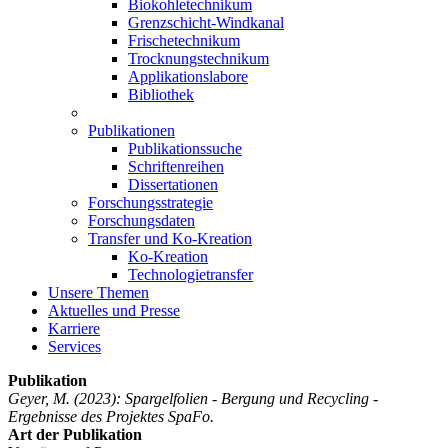
Biokohletechnikum
Grenzschicht-Windkanal
Frischetechnikum
Trocknungstechnikum
Applikationslabore
Bibliothek
Publikationen
Publikationssuche
Schriftenreihen
Dissertationen
Forschungsstrategie
Forschungsdaten
Transfer und Ko-Kreation
Ko-Kreation
Technologietransfer
Unsere Themen
Aktuelles und Presse
Karriere
Services
Publikation
Geyer, M.
(2023): Spargelfolien - Bergung und Recycling -
Ergebnisse des Projektes SpaFo.
Art der Publikation