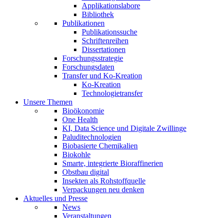
Applikationslabore
Bibliothek
Publikationen
Publikationssuche
Schriftenreihen
Dissertationen
Forschungsstrategie
Forschungsdaten
Transfer und Ko-Kreation
Ko-Kreation
Technologietransfer
Unsere Themen
Bioökonomie
One Health
KI, Data Science und Digitale Zwillinge
Paluditechnologien
Biobasierte Chemikalien
Biokohle
Smarte, integrierte Bioraffinerien
Obstbau digital
Insekten als Rohstoffquelle
Verpackungen neu denken
Aktuelles und Presse
News
Veranstaltungen