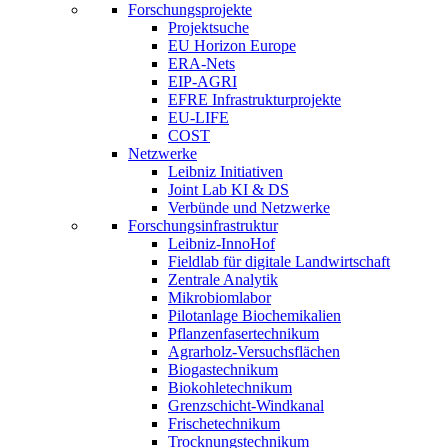
Forschungsprojekte
Projektsuche
EU Horizon Europe
ERA-Nets
EIP-AGRI
EFRE Infrastrukturprojekte
EU-LIFE
COST
Netzwerke
Leibniz Initiativen
Joint Lab KI & DS
Verbünde und Netzwerke
Forschungsinfrastruktur
Leibniz-InnoHof
Fieldlab für digitale Landwirtschaft
Zentrale Analytik
Mikrobiomlabor
Pilotanlage Biochemikalien
Pflanzenfasertechnikum
Agrarholz-Versuchsflächen
Biogastechnikum
Biokohletechnikum
Grenzschicht-Windkanal
Frischetechnikum
Trocknungstechnikum