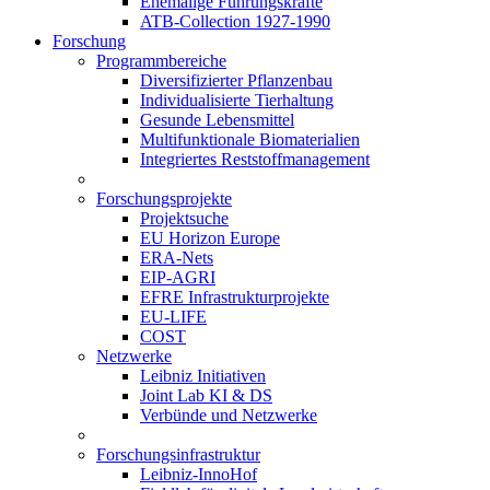
Ehemalige Führungskräfte
ATB-Collection 1927-1990
Forschung
Programmbereiche
Diversifizierter Pflanzenbau
Individualisierte Tierhaltung
Gesunde Lebensmittel
Multifunktionale Biomaterialien
Integriertes Reststoffmanagement
Forschungsprojekte
Projektsuche
EU Horizon Europe
ERA-Nets
EIP-AGRI
EFRE Infrastrukturprojekte
EU-LIFE
COST
Netzwerke
Leibniz Initiativen
Joint Lab KI & DS
Verbünde und Netzwerke
Forschungsinfrastruktur
Leibniz-InnoHof