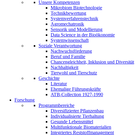
Unsere Kompetenzen
Mikrobiom Biotechnologie
Technikbewertung
Systemverfahrenstechnik
Agromechatronik
Sensorik und Modellierung
Data Science in der Bioökonomie
Systemwissenschaft
Soziale Verantwortung
Nachwuchsförderung
Beruf und Familie
Chancengleichheit, Inklusion und Diversität
Nachhaltigkeit
Tierwohl und Tierschutz
Geschichte
Literatur
Ehemalige Führungskräfte
ATB-Collection 1927-1990
Forschung
Programmbereiche
Diversifizierter Pflanzenbau
Individualisierte Tierhaltung
Gesunde Lebensmittel
Multifunktionale Biomaterialien
Integriertes Reststoffmanagement