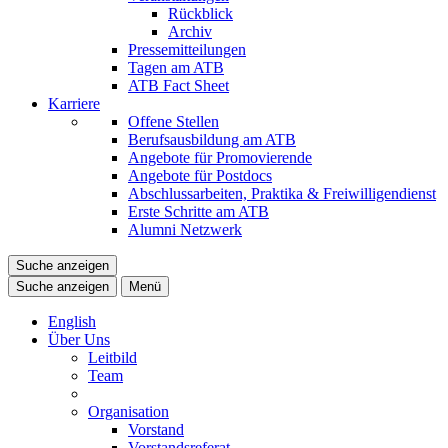
Rückblick
Archiv
Pressemitteilungen
Tagen am ATB
ATB Fact Sheet
Karriere
Offene Stellen
Berufsausbildung am ATB
Angebote für Promovierende
Angebote für Postdocs
Abschlussarbeiten, Praktika & Freiwilligendienst
Erste Schritte am ATB
Alumni Netzwerk
Suche anzeigen
Suche anzeigen
Menü
English
Über Uns
Leitbild
Team
Organisation
Vorstand
Vorstandsreferat