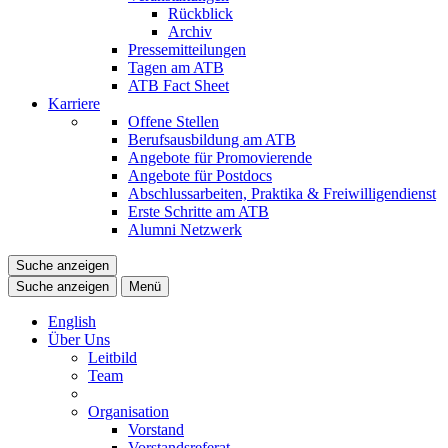
Rückblick
Archiv
Pressemitteilungen
Tagen am ATB
ATB Fact Sheet
Karriere
Offene Stellen
Berufsausbildung am ATB
Angebote für Promovierende
Angebote für Postdocs
Abschlussarbeiten, Praktika & Freiwilligendienst
Erste Schritte am ATB
Alumni Netzwerk
Suche anzeigen
Suche anzeigen
Menü
English
Über Uns
Leitbild
Team
Organisation
Vorstand
Vorstandsreferat