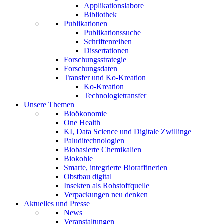
Applikationslabore
Bibliothek
Publikationen
Publikationssuche
Schriftenreihen
Dissertationen
Forschungsstrategie
Forschungsdaten
Transfer und Ko-Kreation
Ko-Kreation
Technologietransfer
Unsere Themen
Bioökonomie
One Health
KI, Data Science und Digitale Zwillinge
Paluditechnologien
Biobasierte Chemikalien
Biokohle
Smarte, integrierte Bioraffinerien
Obstbau digital
Insekten als Rohstoffquelle
Verpackungen neu denken
Aktuelles und Presse
News
Veranstaltungen