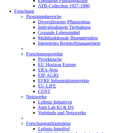
Ehemalige Führungskräfte
ATB-Collection 1927-1990
Forschung
Programmbereiche
Diversifizierter Pflanzenbau
Individualisierte Tierhaltung
Gesunde Lebensmittel
Multifunktionale Biomaterialien
Integriertes Reststoffmanagement
Forschungsprojekte
Projektsuche
EU Horizon Europe
ERA-Nets
EIP-AGRI
EFRE Infrastrukturprojekte
EU-LIFE
COST
Netzwerke
Leibniz Initiativen
Joint Lab KI & DS
Verbünde und Netzwerke
Forschungsinfrastruktur
Leibniz-InnoHof