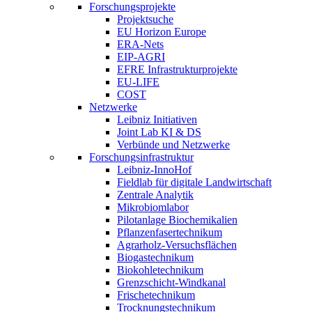
Forschungsprojekte
Projektsuche
EU Horizon Europe
ERA-Nets
EIP-AGRI
EFRE Infrastrukturprojekte
EU-LIFE
COST
Netzwerke
Leibniz Initiativen
Joint Lab KI & DS
Verbünde und Netzwerke
Forschungsinfrastruktur
Leibniz-InnoHof
Fieldlab für digitale Landwirtschaft
Zentrale Analytik
Mikrobiomlabor
Pilotanlage Biochemikalien
Pflanzenfasertechnikum
Agrarholz-Versuchsflächen
Biogastechnikum
Biokohletechnikum
Grenzschicht-Windkanal
Frischetechnikum
Trocknungstechnikum