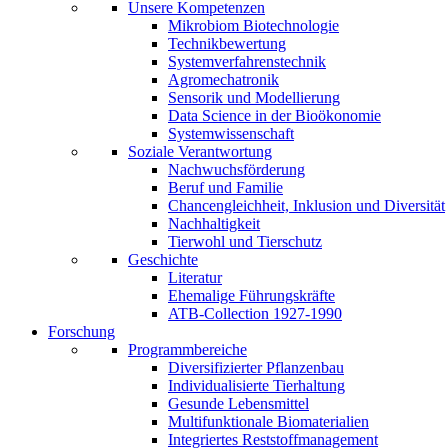
Unsere Kompetenzen
Mikrobiom Biotechnologie
Technikbewertung
Systemverfahrenstechnik
Agromechatronik
Sensorik und Modellierung
Data Science in der Bioökonomie
Systemwissenschaft
Soziale Verantwortung
Nachwuchsförderung
Beruf und Familie
Chancengleichheit, Inklusion und Diversität
Nachhaltigkeit
Tierwohl und Tierschutz
Geschichte
Literatur
Ehemalige Führungskräfte
ATB-Collection 1927-1990
Forschung
Programmbereiche
Diversifizierter Pflanzenbau
Individualisierte Tierhaltung
Gesunde Lebensmittel
Multifunktionale Biomaterialien
Integriertes Reststoffmanagement