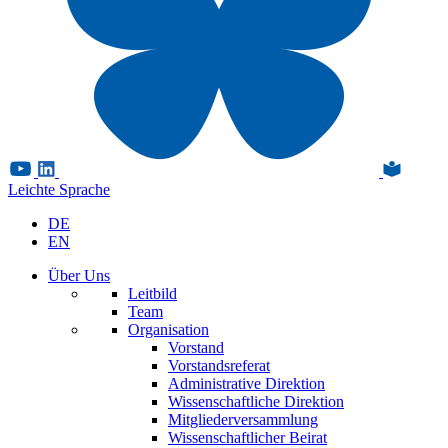
Leichte Sprache
DE
EN
Über Uns
Leitbild
Team
Organisation
Vorstand
Vorstandsreferat
Administrative Direktion
Wissenschaftliche Direktion
Mitgliederversammlung
Wissenschaftlicher Beirat