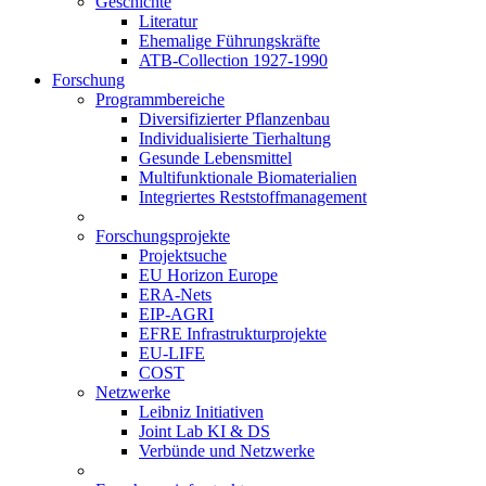
Geschichte
Literatur
Ehemalige Führungskräfte
ATB-Collection 1927-1990
Forschung
Programmbereiche
Diversifizierter Pflanzenbau
Individualisierte Tierhaltung
Gesunde Lebensmittel
Multifunktionale Biomaterialien
Integriertes Reststoffmanagement
Forschungsprojekte
Projektsuche
EU Horizon Europe
ERA-Nets
EIP-AGRI
EFRE Infrastrukturprojekte
EU-LIFE
COST
Netzwerke
Leibniz Initiativen
Joint Lab KI & DS
Verbünde und Netzwerke