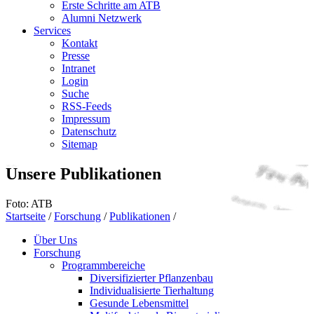
Erste Schritte am ATB
Alumni Netzwerk
Services
Kontakt
Presse
Intranet
Login
Suche
RSS-Feeds
Impressum
Datenschutz
Sitemap
Unsere Publikationen
Foto: ATB
Startseite
/
Forschung
/
Publikationen
/
Über Uns
Forschung
Programmbereiche
Diversifizierter Pflanzenbau
Individualisierte Tierhaltung
Gesunde Lebensmittel