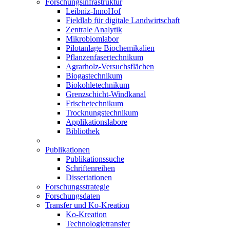
Forschungsinfrastruktur
Leibniz-InnoHof
Fieldlab für digitale Landwirtschaft
Zentrale Analytik
Mikrobiomlabor
Pilotanlage Biochemikalien
Pflanzenfasertechnikum
Agrarholz-Versuchsflächen
Biogastechnikum
Biokohletechnikum
Grenzschicht-Windkanal
Frischetechnikum
Trocknungstechnikum
Applikationslabore
Bibliothek
Publikationen
Publikationssuche
Schriftenreihen
Dissertationen
Forschungsstrategie
Forschungsdaten
Transfer und Ko-Kreation
Ko-Kreation
Technologietransfer