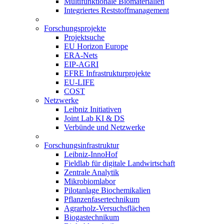
Multifunktionale Biomaterialien
Integriertes Reststoffmanagement
Forschungsprojekte
Projektsuche
EU Horizon Europe
ERA-Nets
EIP-AGRI
EFRE Infrastrukturprojekte
EU-LIFE
COST
Netzwerke
Leibniz Initiativen
Joint Lab KI & DS
Verbünde und Netzwerke
Forschungsinfrastruktur
Leibniz-InnoHof
Fieldlab für digitale Landwirtschaft
Zentrale Analytik
Mikrobiomlabor
Pilotanlage Biochemikalien
Pflanzenfasertechnikum
Agrarholz-Versuchsflächen
Biogastechnikum