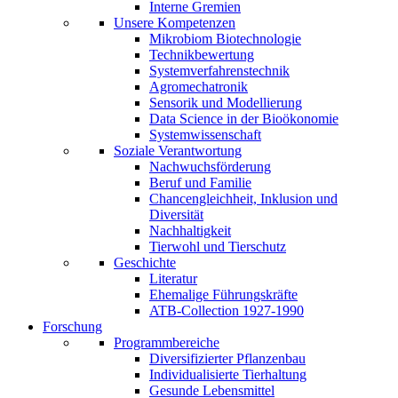
Interne Gremien
Unsere Kompetenzen
Mikrobiom Biotechnologie
Technikbewertung
Systemverfahrenstechnik
Agromechatronik
Sensorik und Modellierung
Data Science in der Bioökonomie
Systemwissenschaft
Soziale Verantwortung
Nachwuchsförderung
Beruf und Familie
Chancengleichheit, Inklusion und
Diversität
Nachhaltigkeit
Tierwohl und Tierschutz
Geschichte
Literatur
Ehemalige Führungskräfte
ATB-Collection 1927-1990
Forschung
Programmbereiche
Diversifizierter Pflanzenbau
Individualisierte Tierhaltung
Gesunde Lebensmittel