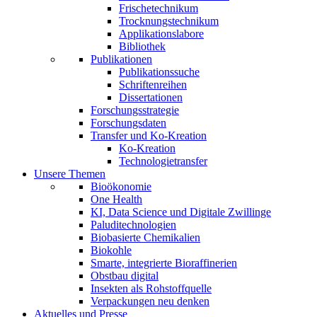
Frischetechnikum
Trocknungstechnikum
Applikationslabore
Bibliothek
Publikationen
Publikationssuche
Schriftenreihen
Dissertationen
Forschungsstrategie
Forschungsdaten
Transfer und Ko-Kreation
Ko-Kreation
Technologietransfer
Unsere Themen
Bioökonomie
One Health
KI, Data Science und Digitale Zwillinge
Paluditechnologien
Biobasierte Chemikalien
Biokohle
Smarte, integrierte Bioraffinerien
Obstbau digital
Insekten als Rohstoffquelle
Verpackungen neu denken
Aktuelles und Presse