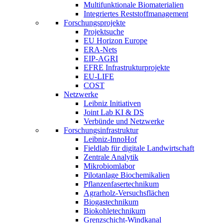
Multifunktionale Biomaterialien
Integriertes Reststoffmanagement
Forschungsprojekte
Projektsuche
EU Horizon Europe
ERA-Nets
EIP-AGRI
EFRE Infrastrukturprojekte
EU-LIFE
COST
Netzwerke
Leibniz Initiativen
Joint Lab KI & DS
Verbünde und Netzwerke
Forschungsinfrastruktur
Leibniz-InnoHof
Fieldlab für digitale Landwirtschaft
Zentrale Analytik
Mikrobiomlabor
Pilotanlage Biochemikalien
Pflanzenfasertechnikum
Agrarholz-Versuchsflächen
Biogastechnikum
Biokohletechnikum
Grenzschicht-Windkanal