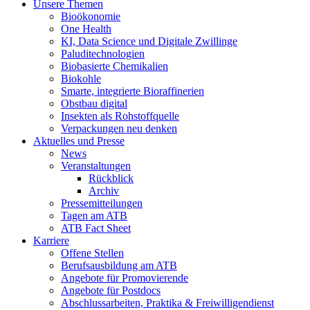
Unsere Themen
Bioökonomie
One Health
KI, Data Science und Digitale Zwillinge
Paluditechnologien
Biobasierte Chemikalien
Biokohle
Smarte, integrierte Bioraffinerien
Obstbau digital
Insekten als Rohstoffquelle
Verpackungen neu denken
Aktuelles und Presse
News
Veranstaltungen
Rückblick
Archiv
Pressemitteilungen
Tagen am ATB
ATB Fact Sheet
Karriere
Offene Stellen
Berufsausbildung am ATB
Angebote für Promovierende
Angebote für Postdocs
Abschlussarbeiten, Praktika & Freiwilligendienst