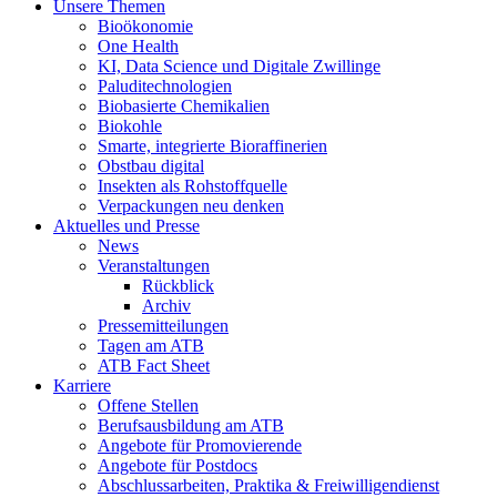
Unsere Themen
Bioökonomie
One Health
KI, Data Science und Digitale Zwillinge
Paluditechnologien
Biobasierte Chemikalien
Biokohle
Smarte, integrierte Bioraffinerien
Obstbau digital
Insekten als Rohstoffquelle
Verpackungen neu denken
Aktuelles und Presse
News
Veranstaltungen
Rückblick
Archiv
Pressemitteilungen
Tagen am ATB
ATB Fact Sheet
Karriere
Offene Stellen
Berufsausbildung am ATB
Angebote für Promovierende
Angebote für Postdocs
Abschlussarbeiten, Praktika & Freiwilligendienst