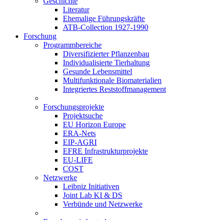
Geschichte
Literatur
Ehemalige Führungskräfte
ATB-Collection 1927-1990
Forschung
Programmbereiche
Diversifizierter Pflanzenbau
Individualisierte Tierhaltung
Gesunde Lebensmittel
Multifunktionale Biomaterialien
Integriertes Reststoffmanagement
Forschungsprojekte
Projektsuche
EU Horizon Europe
ERA-Nets
EIP-AGRI
EFRE Infrastrukturprojekte
EU-LIFE
COST
Netzwerke
Leibniz Initiativen
Joint Lab KI & DS
Verbünde und Netzwerke