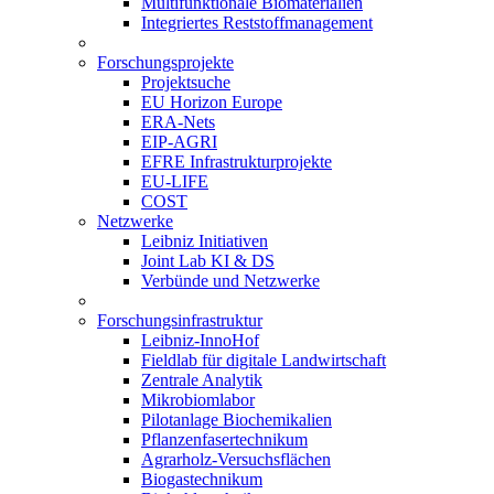
Multifunktionale Biomaterialien
Integriertes Reststoffmanagement
Forschungsprojekte
Projektsuche
EU Horizon Europe
ERA-Nets
EIP-AGRI
EFRE Infrastrukturprojekte
EU-LIFE
COST
Netzwerke
Leibniz Initiativen
Joint Lab KI & DS
Verbünde und Netzwerke
Forschungsinfrastruktur
Leibniz-InnoHof
Fieldlab für digitale Landwirtschaft
Zentrale Analytik
Mikrobiomlabor
Pilotanlage Biochemikalien
Pflanzenfasertechnikum
Agrarholz-Versuchsflächen
Biogastechnikum