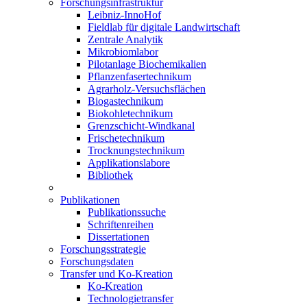
Forschungsinfrastruktur
Leibniz-InnoHof
Fieldlab für digitale Landwirtschaft
Zentrale Analytik
Mikrobiomlabor
Pilotanlage Biochemikalien
Pflanzenfasertechnikum
Agrarholz-Versuchsflächen
Biogastechnikum
Biokohletechnikum
Grenzschicht-Windkanal
Frischetechnikum
Trocknungstechnikum
Applikationslabore
Bibliothek
Publikationen
Publikationssuche
Schriftenreihen
Dissertationen
Forschungsstrategie
Forschungsdaten
Transfer und Ko-Kreation
Ko-Kreation
Technologietransfer