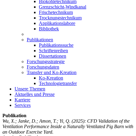
Biokohletechnikum
Grenzschicht-Windkanal
Frischetechnikum
Trocknungstechnikum
Applikationslabore
Bibliothek
Publikationen
Publikationssuche
Schriftenreihen
Dissertationen
Forschungsstrategie
Forschungsdaten
Transfer und Ko-Kreation
Ko-Kreation
Technologietransfer
Unsere Themen
Aktuelles und Presse
Karriere
Services
Publikation
Wu, X.; Janke, D.; Amon, T.; Yi, Q.
(2025): CFD Validation of the
Ventilation Performance Inside a Naturally Ventilated Pig Barn with
an Outdoor Exercise Yard.