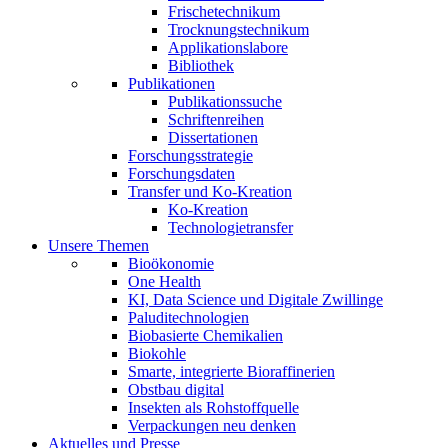
Frischetechnikum
Trocknungstechnikum
Applikationslabore
Bibliothek
Publikationen
Publikationssuche
Schriftenreihen
Dissertationen
Forschungsstrategie
Forschungsdaten
Transfer und Ko-Kreation
Ko-Kreation
Technologietransfer
Unsere Themen
Bioökonomie
One Health
KI, Data Science und Digitale Zwillinge
Paluditechnologien
Biobasierte Chemikalien
Biokohle
Smarte, integrierte Bioraffinerien
Obstbau digital
Insekten als Rohstoffquelle
Verpackungen neu denken
Aktuelles und Presse