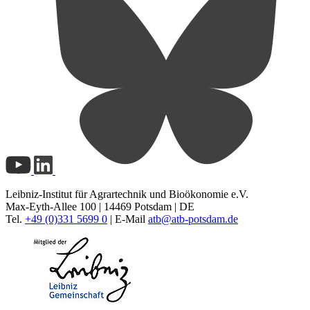
Leibniz-Institut für Agrartechnik und Bioökonomie e.V.
Max-Eyth-Allee 100 | 14469 Potsdam | DE
Tel.
+49 (0)331 5699 0
| E-Mail
atb@
atb-potsdam.de