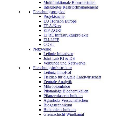
Multifunktionale Biomaterialien
Integriertes Reststoffmanagement
Forschungsprojekte
Projektsuche
EU Horizon Europe
ERA-Nets
EIP-AGRI
EFRE Infrastrukturprojekte
EU-LIFE
COST
Netzwerke
Leibniz Initiativen
Joint Lab KI & DS
Verbünde und Netzwerke
Forschungsinfrastruktur
Leibniz-InnoHof
Fieldlab für digitale Landwirtschaft
Zentrale Analytik
Mikrobiomlabor
Pilotanlage Biochemikalien
Pflanzenfasertechnikum
Agrarholz-Versuchsflächen
Biogastechnikum
Biokohletechnikum
Grenzschicht-Windkanal