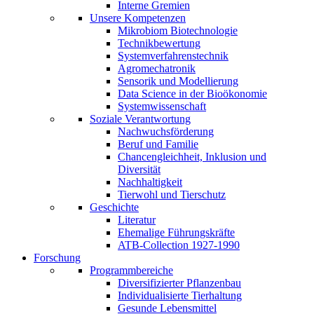
Interne Gremien
Unsere Kompetenzen
Mikrobiom Biotechnologie
Technikbewertung
Systemverfahrenstechnik
Agromechatronik
Sensorik und Modellierung
Data Science in der Bioökonomie
Systemwissenschaft
Soziale Verantwortung
Nachwuchsförderung
Beruf und Familie
Chancengleichheit, Inklusion und
Diversität
Nachhaltigkeit
Tierwohl und Tierschutz
Geschichte
Literatur
Ehemalige Führungskräfte
ATB-Collection 1927-1990
Forschung
Programmbereiche
Diversifizierter Pflanzenbau
Individualisierte Tierhaltung
Gesunde Lebensmittel