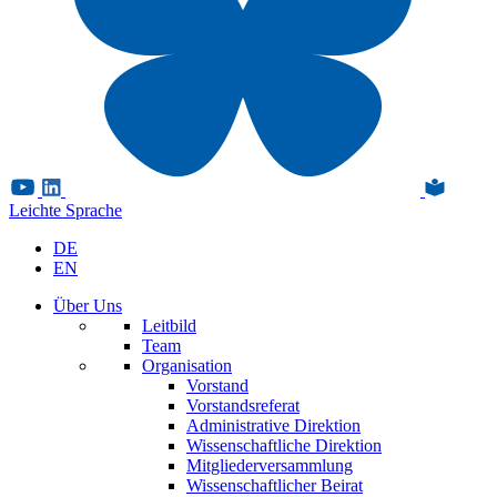
Leichte Sprache
DE
EN
Über Uns
Leitbild
Team
Organisation
Vorstand
Vorstandsreferat
Administrative Direktion
Wissenschaftliche Direktion
Mitgliederversammlung
Wissenschaftlicher Beirat