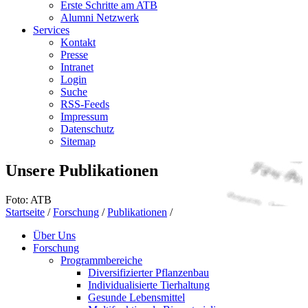
Erste Schritte am ATB
Alumni Netzwerk
Services
Kontakt
Presse
Intranet
Login
Suche
RSS-Feeds
Impressum
Datenschutz
Sitemap
Unsere Publikationen
Foto: ATB
Startseite
/
Forschung
/
Publikationen
/
Über Uns
Forschung
Programmbereiche
Diversifizierter Pflanzenbau
Individualisierte Tierhaltung
Gesunde Lebensmittel