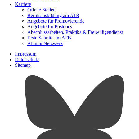
Karriere
Offene Stellen
Berufsausbildung am ATB
Angebote für Promovierende
Angebote für Postdocs
Abschlussarbeiten, Praktika & Freiwilligendienst
Erste Schritte am ATB
Alumni Netzwerk
Impressum
Datenschutz
Sitemap