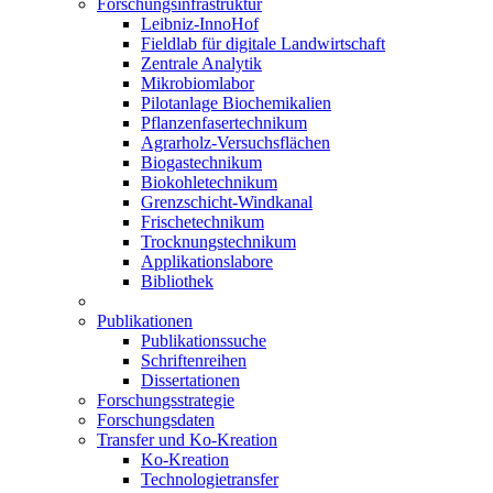
Forschungsinfrastruktur
Leibniz-InnoHof
Fieldlab für digitale Landwirtschaft
Zentrale Analytik
Mikrobiomlabor
Pilotanlage Biochemikalien
Pflanzenfasertechnikum
Agrarholz-Versuchsflächen
Biogastechnikum
Biokohletechnikum
Grenzschicht-Windkanal
Frischetechnikum
Trocknungstechnikum
Applikationslabore
Bibliothek
Publikationen
Publikationssuche
Schriftenreihen
Dissertationen
Forschungsstrategie
Forschungsdaten
Transfer und Ko-Kreation
Ko-Kreation
Technologietransfer