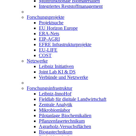
Multifunktionale Biomaterialien
Integriertes Reststoffmanagement
Forschungsprojekte
Projektsuche
EU Horizon Europe
ERA-Nets
EIP-AGRI
EFRE Infrastrukturprojekte
EU-LIFE
COST
Netzwerke
Leibniz Initiativen
Joint Lab KI & DS
Verbünde und Netzwerke
Forschungsinfrastruktur
Leibniz-InnoHof
Fieldlab für digitale Landwirtschaft
Zentrale Analytik
Mikrobiomlabor
Pilotanlage Biochemikalien
Pflanzenfasertechnikum
Agrarholz-Versuchsflächen
Biogastechnikum