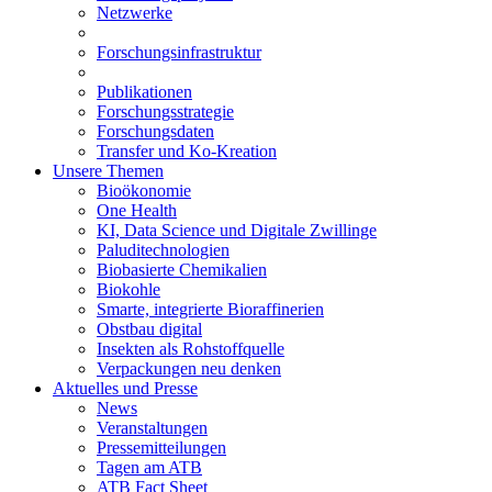
Netzwerke
Forschungsinfrastruktur
Publikationen
Forschungsstrategie
Forschungsdaten
Transfer und Ko-Kreation
Unsere Themen
Bioökonomie
One Health
KI, Data Science und Digitale Zwillinge
Paluditechnologien
Biobasierte Chemikalien
Biokohle
Smarte, integrierte Bioraffinerien
Obstbau digital
Insekten als Rohstoffquelle
Verpackungen neu denken
Aktuelles und Presse
News
Veranstaltungen
Pressemitteilungen
Tagen am ATB
ATB Fact Sheet