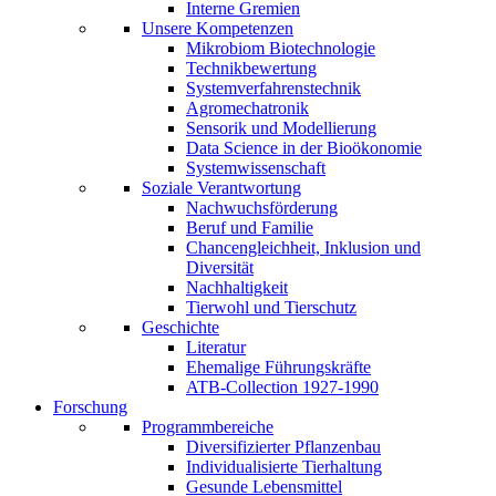
Interne Gremien
Unsere Kompetenzen
Mikrobiom Biotechnologie
Technikbewertung
Systemverfahrenstechnik
Agromechatronik
Sensorik und Modellierung
Data Science in der Bioökonomie
Systemwissenschaft
Soziale Verantwortung
Nachwuchsförderung
Beruf und Familie
Chancengleichheit, Inklusion und
Diversität
Nachhaltigkeit
Tierwohl und Tierschutz
Geschichte
Literatur
Ehemalige Führungskräfte
ATB-Collection 1927-1990
Forschung
Programmbereiche
Diversifizierter Pflanzenbau
Individualisierte Tierhaltung
Gesunde Lebensmittel