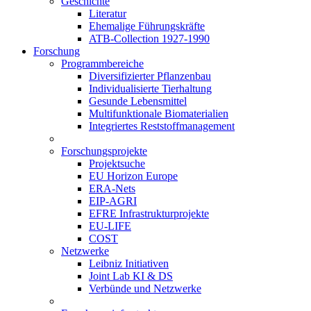
Geschichte
Literatur
Ehemalige Führungskräfte
ATB-Collection 1927-1990
Forschung
Programmbereiche
Diversifizierter Pflanzenbau
Individualisierte Tierhaltung
Gesunde Lebensmittel
Multifunktionale Biomaterialien
Integriertes Reststoffmanagement
Forschungsprojekte
Projektsuche
EU Horizon Europe
ERA-Nets
EIP-AGRI
EFRE Infrastrukturprojekte
EU-LIFE
COST
Netzwerke
Leibniz Initiativen
Joint Lab KI & DS
Verbünde und Netzwerke