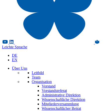
Leichte Sprache
DE
EN
Über Uns
Leitbild
Team
Organisation
Vorstand
Vorstandsreferat
Administrative Direktion
Wissenschaftliche Direktion
Mitgliederversammlung
Wissenschaftlicher Beirat