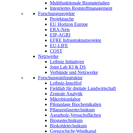
Multifunktionale Biomaterialien
Integriertes Reststoffmanagement
Forschungsprojekte
Projektsuche
EU Horizon Europe
ERA-Nets
EIP-AGRI
EFRE Infrastrukturprojekte
EU-LIFE
COST
Netzwerke
Leibniz Initiativen
Joint Lab KI & DS
Verbünde und Netzwerke
Forschungsinfrastruktur
Leibniz-InnoHof
Fieldlab für digitale Landwirtschaft
Zentrale Analytik
Mikrobiomlabor
Pilotanlage Biochemikalien
Pflanzenfasertechnikum
Agrarholz-Versuchsflächen
Biogastechnikum
Biokohletechnikum
Grenzschicht-Windkanal