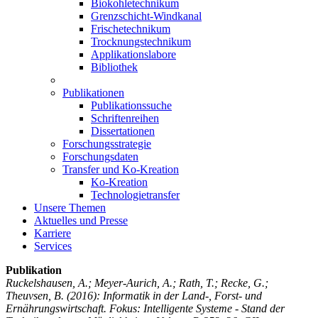
Biokohletechnikum
Grenzschicht-Windkanal
Frischetechnikum
Trocknungstechnikum
Applikationslabore
Bibliothek
Publikationen
Publikationssuche
Schriftenreihen
Dissertationen
Forschungsstrategie
Forschungsdaten
Transfer und Ko-Kreation
Ko-Kreation
Technologietransfer
Unsere Themen
Aktuelles und Presse
Karriere
Services
Publikation
Ruckelshausen, A.; Meyer-Aurich, A.; Rath, T.; Recke, G.;
Theuvsen, B.
(2016): Informatik in der Land-, Forst- und
Ernährungswirtschaft. Fokus: Intelligente Systeme - Stand der