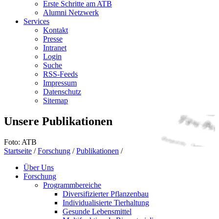
Erste Schritte am ATB
Alumni Netzwerk
Services
Kontakt
Presse
Intranet
Login
Suche
RSS-Feeds
Impressum
Datenschutz
Sitemap
Unsere Publikationen
Foto: ATB
Startseite
/
Forschung
/
Publikationen
/
Über Uns
Forschung
Programmbereiche
Diversifizierter Pflanzenbau
Individualisierte Tierhaltung
Gesunde Lebensmittel