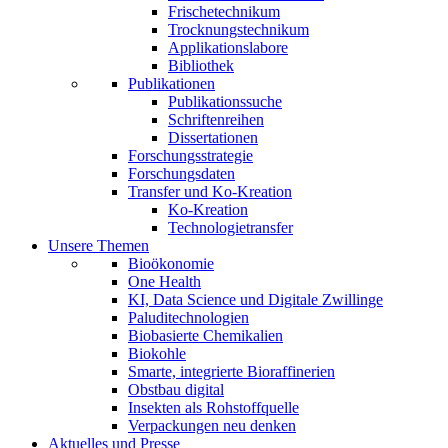
Frischetechnikum
Trocknungstechnikum
Applikationslabore
Bibliothek
Publikationen
Publikationssuche
Schriftenreihen
Dissertationen
Forschungsstrategie
Forschungsdaten
Transfer und Ko-Kreation
Ko-Kreation
Technologietransfer
Unsere Themen
Bioökonomie
One Health
KI, Data Science und Digitale Zwillinge
Paluditechnologien
Biobasierte Chemikalien
Biokohle
Smarte, integrierte Bioraffinerien
Obstbau digital
Insekten als Rohstoffquelle
Verpackungen neu denken
Aktuelles und Presse