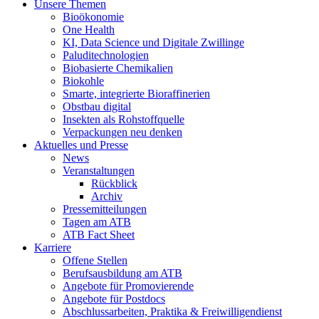
Unsere Themen
Bioökonomie
One Health
KI, Data Science und Digitale Zwillinge
Paluditechnologien
Biobasierte Chemikalien
Biokohle
Smarte, integrierte Bioraffinerien
Obstbau digital
Insekten als Rohstoffquelle
Verpackungen neu denken
Aktuelles und Presse
News
Veranstaltungen
Rückblick
Archiv
Pressemitteilungen
Tagen am ATB
ATB Fact Sheet
Karriere
Offene Stellen
Berufsausbildung am ATB
Angebote für Promovierende
Angebote für Postdocs
Abschlussarbeiten, Praktika & Freiwilligendienst