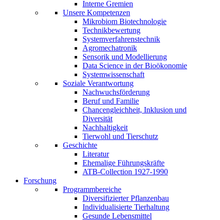
Interne Gremien
Unsere Kompetenzen
Mikrobiom Biotechnologie
Technikbewertung
Systemverfahrenstechnik
Agromechatronik
Sensorik und Modellierung
Data Science in der Bioökonomie
Systemwissenschaft
Soziale Verantwortung
Nachwuchsförderung
Beruf und Familie
Chancengleichheit, Inklusion und
Diversität
Nachhaltigkeit
Tierwohl und Tierschutz
Geschichte
Literatur
Ehemalige Führungskräfte
ATB-Collection 1927-1990
Forschung
Programmbereiche
Diversifizierter Pflanzenbau
Individualisierte Tierhaltung
Gesunde Lebensmittel