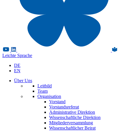
Leichte Sprache
DE
EN
Über Uns
Leitbild
Team
Organisation
Vorstand
Vorstandsreferat
Administrative Direktion
Wissenschaftliche Direktion
Mitgliederversammlung
Wissenschaftlicher Beirat