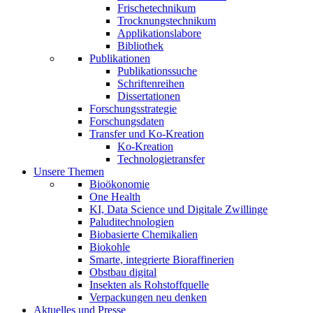
Frischetechnikum
Trocknungstechnikum
Applikationslabore
Bibliothek
Publikationen
Publikationssuche
Schriftenreihen
Dissertationen
Forschungsstrategie
Forschungsdaten
Transfer und Ko-Kreation
Ko-Kreation
Technologietransfer
Unsere Themen
Bioökonomie
One Health
KI, Data Science und Digitale Zwillinge
Paluditechnologien
Biobasierte Chemikalien
Biokohle
Smarte, integrierte Bioraffinerien
Obstbau digital
Insekten als Rohstoffquelle
Verpackungen neu denken
Aktuelles und Presse