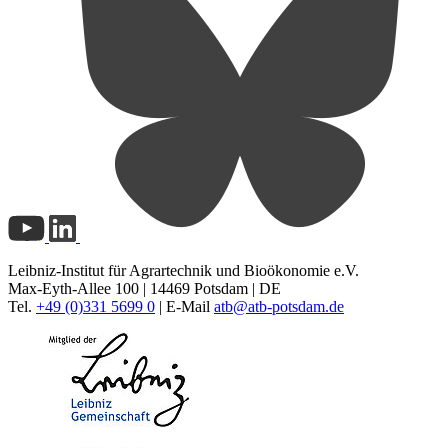
Leibniz-Institut für Agrartechnik und Bioökonomie e.V.
Max-Eyth-Allee 100 | 14469 Potsdam | DE
Tel.
+49 (0)331 5699 0
| E-Mail
atb@
atb-potsdam.de