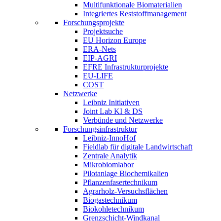
Multifunktionale Biomaterialien
Integriertes Reststoffmanagement
Forschungsprojekte
Projektsuche
EU Horizon Europe
ERA-Nets
EIP-AGRI
EFRE Infrastrukturprojekte
EU-LIFE
COST
Netzwerke
Leibniz Initiativen
Joint Lab KI & DS
Verbünde und Netzwerke
Forschungsinfrastruktur
Leibniz-InnoHof
Fieldlab für digitale Landwirtschaft
Zentrale Analytik
Mikrobiomlabor
Pilotanlage Biochemikalien
Pflanzenfasertechnikum
Agrarholz-Versuchsflächen
Biogastechnikum
Biokohletechnikum
Grenzschicht-Windkanal