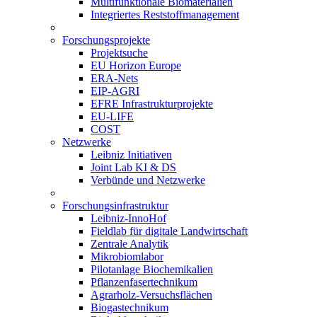
Multifunktionale Biomaterialien
Integriertes Reststoffmanagement
Forschungsprojekte
Projektsuche
EU Horizon Europe
ERA-Nets
EIP-AGRI
EFRE Infrastrukturprojekte
EU-LIFE
COST
Netzwerke
Leibniz Initiativen
Joint Lab KI & DS
Verbünde und Netzwerke
Forschungsinfrastruktur
Leibniz-InnoHof
Fieldlab für digitale Landwirtschaft
Zentrale Analytik
Mikrobiomlabor
Pilotanlage Biochemikalien
Pflanzenfasertechnikum
Agrarholz-Versuchsflächen
Biogastechnikum