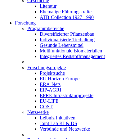
Geschichte
Literatur
Ehemalige Führungskräfte
ATB-Collection 1927-1990
Forschung
Programmbereiche
Diversifizierter Pflanzenbau
Individualisierte Tierhaltung
Gesunde Lebensmittel
Multifunktionale Biomaterialien
Integriertes Reststoffmanagement
Forschungsprojekte
Projektsuche
EU Horizon Europe
ERA-Nets
EIP-AGRI
EFRE Infrastrukturprojekte
EU-LIFE
COST
Netzwerke
Leibniz Initiativen
Joint Lab KI & DS
Verbünde und Netzwerke