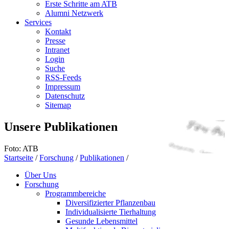
Erste Schritte am ATB
Alumni Netzwerk
Services
Kontakt
Presse
Intranet
Login
Suche
RSS-Feeds
Impressum
Datenschutz
Sitemap
Unsere Publikationen
Foto: ATB
Startseite
/
Forschung
/
Publikationen
/
Über Uns
Forschung
Programmbereiche
Diversifizierter Pflanzenbau
Individualisierte Tierhaltung
Gesunde Lebensmittel