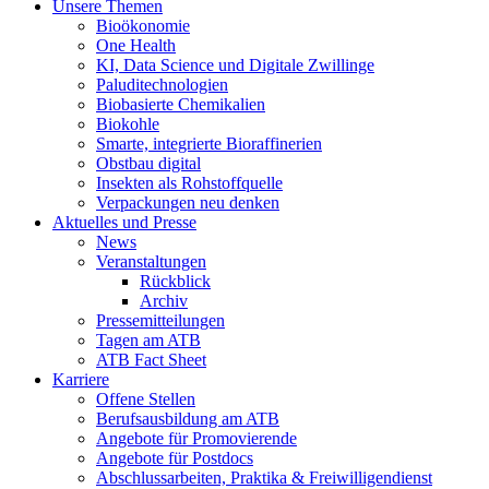
Unsere Themen
Bioökonomie
One Health
KI, Data Science und Digitale Zwillinge
Paluditechnologien
Biobasierte Chemikalien
Biokohle
Smarte, integrierte Bioraffinerien
Obstbau digital
Insekten als Rohstoffquelle
Verpackungen neu denken
Aktuelles und Presse
News
Veranstaltungen
Rückblick
Archiv
Pressemitteilungen
Tagen am ATB
ATB Fact Sheet
Karriere
Offene Stellen
Berufsausbildung am ATB
Angebote für Promovierende
Angebote für Postdocs
Abschlussarbeiten, Praktika & Freiwilligendienst