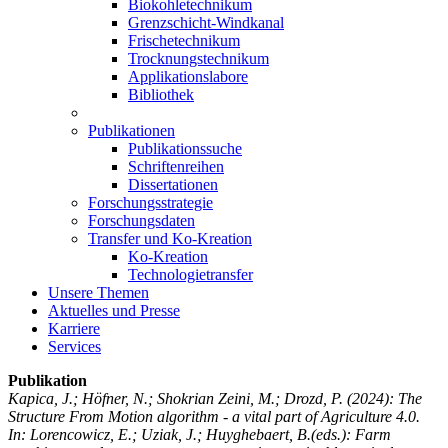
Biokohletechnikum
Grenzschicht-Windkanal
Frischetechnikum
Trocknungstechnikum
Applikationslabore
Bibliothek
Publikationen
Publikationssuche
Schriftenreihen
Dissertationen
Forschungsstrategie
Forschungsdaten
Transfer und Ko-Kreation
Ko-Kreation
Technologietransfer
Unsere Themen
Aktuelles und Presse
Karriere
Services
Publikation
Kapica, J.; Höfner, N.; Shokrian Zeini, M.; Drozd, P.
(2024): The
Structure From Motion algorithm - a vital part of Agriculture 4.0.
In: Lorencowicz, E.; Uziak, J.; Huyghebaert, B.(eds.): Farm