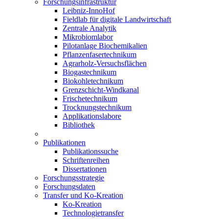
Forschungsinfrastruktur
Leibniz-InnoHof
Fieldlab für digitale Landwirtschaft
Zentrale Analytik
Mikrobiomlabor
Pilotanlage Biochemikalien
Pflanzenfasertechnikum
Agrarholz-Versuchsflächen
Biogastechnikum
Biokohletechnikum
Grenzschicht-Windkanal
Frischetechnikum
Trocknungstechnikum
Applikationslabore
Bibliothek
Publikationen
Publikationssuche
Schriftenreihen
Dissertationen
Forschungsstrategie
Forschungsdaten
Transfer und Ko-Kreation
Ko-Kreation
Technologietransfer