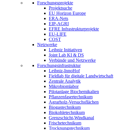
Forschungsprojekte
Projektsuche
EU Horizon Europe
ERA-Nets
EIP-AGRI
EFRE Infrastrukturprojekte
EU-LIFE
COST
Netzwerke
Leibniz Initiativen
Joint Lab KI & DS
Verbünde und Netzwerke
Forschungsinfrastruktur
Leibniz-InnoHof
Fieldlab für digitale Landwirtschaft
Zentrale Analytik
Mikrobiomlabor
Pilotanlage Biochemikalien
Pflanzenfasertechnikum
Agrarholz-Versuchsflächen
Biogastechnikum
Biokohletechnikum
Grenzschicht-Windkanal
Frischetechnikum
Trocknungstechnikum