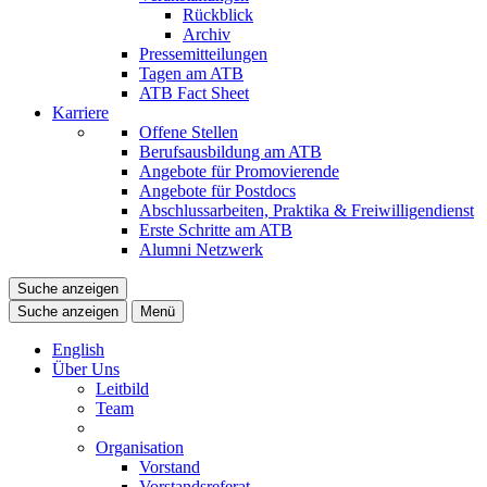
Rückblick
Archiv
Pressemitteilungen
Tagen am ATB
ATB Fact Sheet
Karriere
Offene Stellen
Berufsausbildung am ATB
Angebote für Promovierende
Angebote für Postdocs
Abschlussarbeiten, Praktika & Freiwilligendienst
Erste Schritte am ATB
Alumni Netzwerk
Suche anzeigen
Suche anzeigen
Menü
English
Über Uns
Leitbild
Team
Organisation
Vorstand
Vorstandsreferat