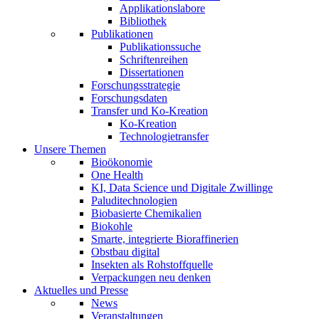
Applikationslabore
Bibliothek
Publikationen
Publikationssuche
Schriftenreihen
Dissertationen
Forschungsstrategie
Forschungsdaten
Transfer und Ko-Kreation
Ko-Kreation
Technologietransfer
Unsere Themen
Bioökonomie
One Health
KI, Data Science und Digitale Zwillinge
Paluditechnologien
Biobasierte Chemikalien
Biokohle
Smarte, integrierte Bioraffinerien
Obstbau digital
Insekten als Rohstoffquelle
Verpackungen neu denken
Aktuelles und Presse
News
Veranstaltungen