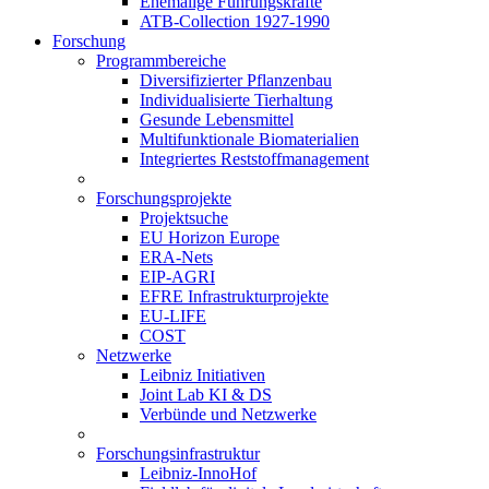
Ehemalige Führungskräfte
ATB-Collection 1927-1990
Forschung
Programmbereiche
Diversifizierter Pflanzenbau
Individualisierte Tierhaltung
Gesunde Lebensmittel
Multifunktionale Biomaterialien
Integriertes Reststoffmanagement
Forschungsprojekte
Projektsuche
EU Horizon Europe
ERA-Nets
EIP-AGRI
EFRE Infrastrukturprojekte
EU-LIFE
COST
Netzwerke
Leibniz Initiativen
Joint Lab KI & DS
Verbünde und Netzwerke
Forschungsinfrastruktur
Leibniz-InnoHof