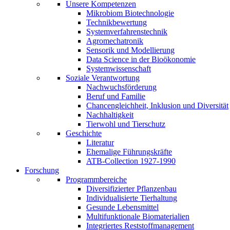
Unsere Kompetenzen
Mikrobiom Biotechnologie
Technikbewertung
Systemverfahrenstechnik
Agromechatronik
Sensorik und Modellierung
Data Science in der Bioökonomie
Systemwissenschaft
Soziale Verantwortung
Nachwuchsförderung
Beruf und Familie
Chancengleichheit, Inklusion und Diversität
Nachhaltigkeit
Tierwohl und Tierschutz
Geschichte
Literatur
Ehemalige Führungskräfte
ATB-Collection 1927-1990
Forschung
Programmbereiche
Diversifizierter Pflanzenbau
Individualisierte Tierhaltung
Gesunde Lebensmittel
Multifunktionale Biomaterialien
Integriertes Reststoffmanagement