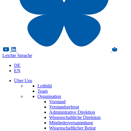
Leichte Sprache
DE
EN
Über Uns
Leitbild
Team
Organisation
Vorstand
Vorstandsreferat
Administrative Direktion
Wissenschaftliche Direktion
Mitgliederversammlung
Wissenschaftlicher Beirat