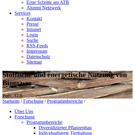
Erste Schritte am ATB
Alumni Netzwerk
Services
Kontakt
Presse
Intranet
Login
Suche
RSS-Feeds
Impressum
Datenschutz
Sitemap
Stoffliche und energetische Nutzung von
Biomasse
Foto: ATB
Startseite
/
Forschung
/
Programmbereiche
/
Über Uns
Forschung
Programmbereiche
Diversifizierter Pflanzenbau
Individualisierte Tierhaltung