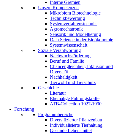
Interne Gremien
Unsere Kompetenzen
Mikrobiom Biotechnologie
Technikbewertung
Systemverfahrenstechnik
Agromechatronik
Sensorik und Modellierung
Data Science in der Bioökonomie
Systemwissenschaft
Soziale Verantwortung
Nachwuchsförderung
Beruf und Familie
Chancengleichheit, Inklusion und
Diversität
Nachhaltigkeit
Tierwohl und Tierschutz
Geschichte
Literatur
Ehemalige Führungskräfte
ATB-Collection 1927-1990
Forschung
Programmbereiche
Diversifizierter Pflanzenbau
Individualisierte Tierhaltung
Gesunde Lebensmittel