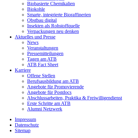
Biobasierte Chemikalien
Biokohle
Smarte, integrierte Bioraffinerien
Obstbau digital
Insekten als Rohstoffquelle
Verpackungen neu denken
Aktuelles und Presse
News
Veranstaltungen
Pressemitteilungen
Tagen am ATB
ATB Fact Sheet
Karriere
Offene Stellen
Berufsausbildung am ATB
Angebote für Promovierende
Angebote für Postdocs
Abschlussarbeiten, Praktika & Freiwilligendienst
Erste Schritte am ATB
Alumni Netzwerk
Impressum
Datenschutz
Sitemap