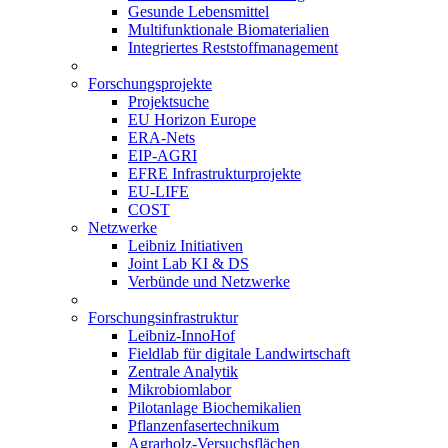
Gesunde Lebensmittel
Multifunktionale Biomaterialien
Integriertes Reststoffmanagement
Forschungsprojekte
Projektsuche
EU Horizon Europe
ERA-Nets
EIP-AGRI
EFRE Infrastrukturprojekte
EU-LIFE
COST
Netzwerke
Leibniz Initiativen
Joint Lab KI & DS
Verbünde und Netzwerke
Forschungsinfrastruktur
Leibniz-InnoHof
Fieldlab für digitale Landwirtschaft
Zentrale Analytik
Mikrobiomlabor
Pilotanlage Biochemikalien
Pflanzenfasertechnikum
Agrarholz-Versuchsflächen