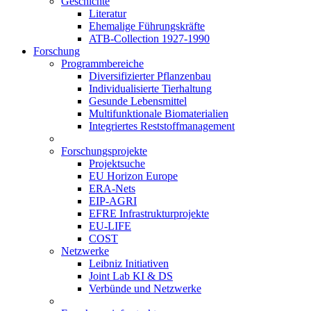
Geschichte
Literatur
Ehemalige Führungskräfte
ATB-Collection 1927-1990
Forschung
Programmbereiche
Diversifizierter Pflanzenbau
Individualisierte Tierhaltung
Gesunde Lebensmittel
Multifunktionale Biomaterialien
Integriertes Reststoffmanagement
Forschungsprojekte
Projektsuche
EU Horizon Europe
ERA-Nets
EIP-AGRI
EFRE Infrastrukturprojekte
EU-LIFE
COST
Netzwerke
Leibniz Initiativen
Joint Lab KI & DS
Verbünde und Netzwerke