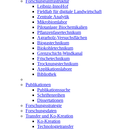
Forschungsinfrastruktur
Leibniz-InnoHof
Fieldlab für digitale Landwirtschaft
Zentrale Analytik
Mikrobiomlabor
Pilotanlage Biochemikalien
Pflanzenfasertechnikum
Agrarholz-Versuchsflächen
Biogastechnikum
Biokohletechnikum
Grenzschicht-Windkanal
Frischetechnikum
Trocknungstechnikum
Applikationslabore
Bibliothek
Publikationen
Publikationssuche
Schriftenreihen
Dissertationen
Forschungsstrategie
Forschungsdaten
Transfer und Ko-Kreation
Ko-Kreation
Technologietransfer