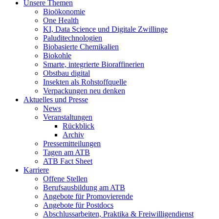
Unsere Themen
Bioökonomie
One Health
KI, Data Science und Digitale Zwillinge
Paluditechnologien
Biobasierte Chemikalien
Biokohle
Smarte, integrierte Bioraffinerien
Obstbau digital
Insekten als Rohstoffquelle
Verpackungen neu denken
Aktuelles und Presse
News
Veranstaltungen
Rückblick
Archiv
Pressemitteilungen
Tagen am ATB
ATB Fact Sheet
Karriere
Offene Stellen
Berufsausbildung am ATB
Angebote für Promovierende
Angebote für Postdocs
Abschlussarbeiten, Praktika & Freiwilligendienst