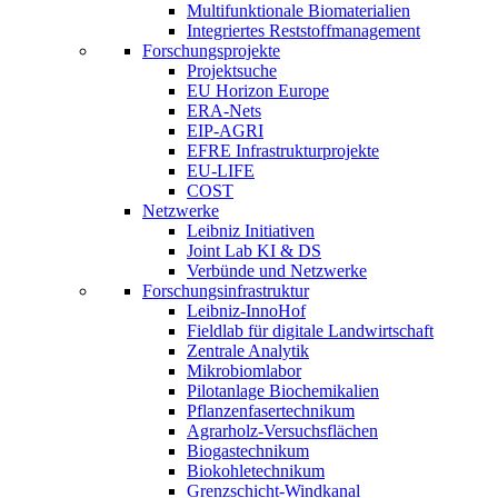
Multifunktionale Biomaterialien
Integriertes Reststoffmanagement
Forschungsprojekte
Projektsuche
EU Horizon Europe
ERA-Nets
EIP-AGRI
EFRE Infrastrukturprojekte
EU-LIFE
COST
Netzwerke
Leibniz Initiativen
Joint Lab KI & DS
Verbünde und Netzwerke
Forschungsinfrastruktur
Leibniz-InnoHof
Fieldlab für digitale Landwirtschaft
Zentrale Analytik
Mikrobiomlabor
Pilotanlage Biochemikalien
Pflanzenfasertechnikum
Agrarholz-Versuchsflächen
Biogastechnikum
Biokohletechnikum
Grenzschicht-Windkanal