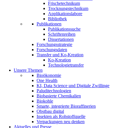
Frischetechnikum
Trocknungstechnikum
Applikationslabore
Bibliothek
Publikationen
Publikationssuche
Schriftenreihen
Dissertationen
Forschungsstrategie
Forschungsdaten
Transfer und Ko-Kreation
Ko-Kreation
Technologietransfer
Unsere Themen
Bioökonomie
One Health
KI, Data Science und Digitale Zwillinge
Paluditechnologien
Biobasierte Chemikalien
Biokohle
Smarte, integrierte Bioraffinerien
Obstbau digital
Insekten als Rohstoffquelle
Verpackungen neu denken
Aktuelles und Presse