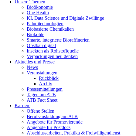
Unsere Themen
Bioökonomie
One Health
KI, Data Science und Digitale Zwillinge
Paluditechnologien
Biobasierte Chemikalien
Biokohle
Smarte, integrierte Bioraffinerien
Obstbau digital
Insekten als Rohstoffquelle
Verpackungen neu denken
Aktuelles und Presse
News
Veranstaltungen
Rückblick
Archiv
Pressemitteilungen
Tagen am ATB
ATB Fact Sheet
Karriere
Offene Stellen
Berufsausbildung am ATB
Angebote für Promovierende
Angebote für Postdocs
Abschlussarbeiten, Praktika & Freiwilligendienst