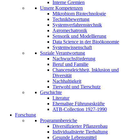
Interne Gremien
Unsere Kompetenzen
Mikrobiom Biotechnologie
Technikbewertung
Systemverfahrenstechnik
Agromechatronik
Sensorik und Modellierung
Data Science in der Bioökonomie
Systemwissenschaft
Soziale Verantwortung
Nachwuchsförderung
Beruf und Familie
Chancengleichheit, Inklusion und
Diversität
Nachhaltigkeit
Tierwohl und Tierschutz
Geschichte
Literatur
Ehemalige Führungskräfte
ATB-Collection 1927-1990
Forschung
Programmbereiche
Diversifizierter Pflanzenbau
Individualisierte Tierhaltung
Gesunde Lebensmittel