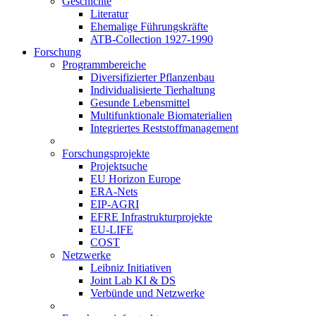
Geschichte
Literatur
Ehemalige Führungskräfte
ATB-Collection 1927-1990
Forschung
Programmbereiche
Diversifizierter Pflanzenbau
Individualisierte Tierhaltung
Gesunde Lebensmittel
Multifunktionale Biomaterialien
Integriertes Reststoffmanagement
Forschungsprojekte
Projektsuche
EU Horizon Europe
ERA-Nets
EIP-AGRI
EFRE Infrastrukturprojekte
EU-LIFE
COST
Netzwerke
Leibniz Initiativen
Joint Lab KI & DS
Verbünde und Netzwerke