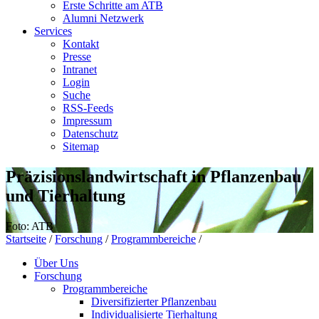
Erste Schritte am ATB
Alumni Netzwerk
Services
Kontakt
Presse
Intranet
Login
Suche
RSS-Feeds
Impressum
Datenschutz
Sitemap
Präzisionslandwirtschaft in Pflanzenbau
und Tierhaltung
Foto: ATB
Startseite
/
Forschung
/
Programmbereiche
/
Über Uns
Forschung
Programmbereiche
Diversifizierter Pflanzenbau
Individualisierte Tierhaltung