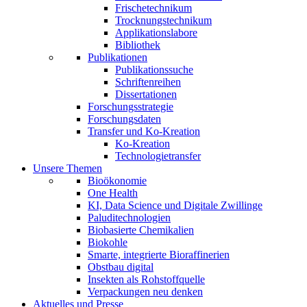
Frischetechnikum
Trocknungstechnikum
Applikationslabore
Bibliothek
Publikationen
Publikationssuche
Schriftenreihen
Dissertationen
Forschungsstrategie
Forschungsdaten
Transfer und Ko-Kreation
Ko-Kreation
Technologietransfer
Unsere Themen
Bioökonomie
One Health
KI, Data Science und Digitale Zwillinge
Paluditechnologien
Biobasierte Chemikalien
Biokohle
Smarte, integrierte Bioraffinerien
Obstbau digital
Insekten als Rohstoffquelle
Verpackungen neu denken
Aktuelles und Presse