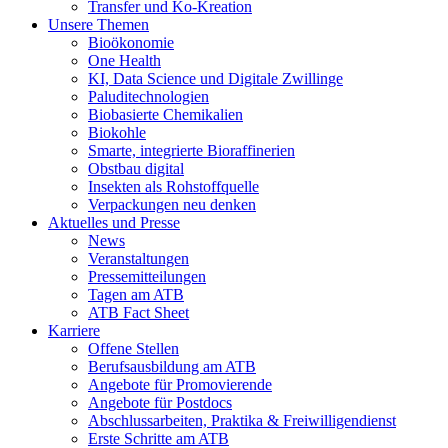
Transfer und Ko-Kreation
Unsere Themen
Bioökonomie
One Health
KI, Data Science und Digitale Zwillinge
Paluditechnologien
Biobasierte Chemikalien
Biokohle
Smarte, integrierte Bioraffinerien
Obstbau digital
Insekten als Rohstoffquelle
Verpackungen neu denken
Aktuelles und Presse
News
Veranstaltungen
Pressemitteilungen
Tagen am ATB
ATB Fact Sheet
Karriere
Offene Stellen
Berufsausbildung am ATB
Angebote für Promovierende
Angebote für Postdocs
Abschlussarbeiten, Praktika & Freiwilligendienst
Erste Schritte am ATB