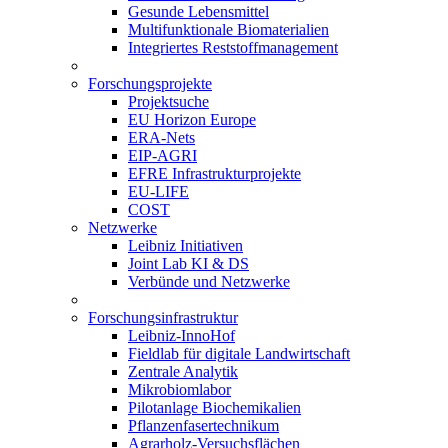
Gesunde Lebensmittel
Multifunktionale Biomaterialien
Integriertes Reststoffmanagement
Forschungsprojekte
Projektsuche
EU Horizon Europe
ERA-Nets
EIP-AGRI
EFRE Infrastrukturprojekte
EU-LIFE
COST
Netzwerke
Leibniz Initiativen
Joint Lab KI & DS
Verbünde und Netzwerke
Forschungsinfrastruktur
Leibniz-InnoHof
Fieldlab für digitale Landwirtschaft
Zentrale Analytik
Mikrobiomlabor
Pilotanlage Biochemikalien
Pflanzenfasertechnikum
Agrarholz-Versuchsflächen