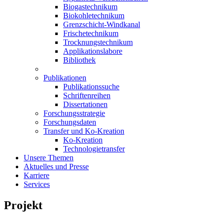
Biogastechnikum
Biokohletechnikum
Grenzschicht-Windkanal
Frischetechnikum
Trocknungstechnikum
Applikationslabore
Bibliothek
Publikationen
Publikationssuche
Schriftenreihen
Dissertationen
Forschungsstrategie
Forschungsdaten
Transfer und Ko-Kreation
Ko-Kreation
Technologietransfer
Unsere Themen
Aktuelles und Presse
Karriere
Services
Projekt