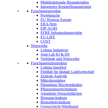
Multifunktionale Biomaterialien
Integriertes Reststoffmanagement
Forschungsprojekte
Projektsuche
EU Horizon Europe
ERA-Nets
EIP-AGRI
EFRE Infrastrukturprojekte
EU-LIFE
COST
Netzwerke
Leibniz Initiativen
Joint Lab KI & DS
Verbünde und Netzwerke
Forschungsinfrastruktur
Leibniz-InnoHof
Fieldlab für digitale Landwirtschaft
Zentrale Analytik
Mikrobiomlabor
Pilotanlage Biochemikalien
Pflanzenfasertechnikum
Agrarholz-Versuchsflächen
Biogastechnikum
Biokohletechnikum
Grenzschicht-Windkanal