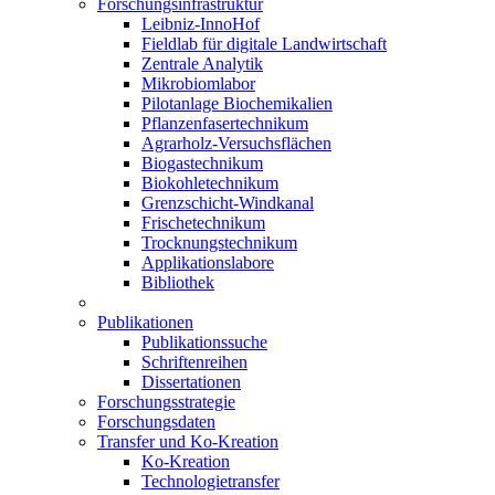
Forschungsinfrastruktur
Leibniz-InnoHof
Fieldlab für digitale Landwirtschaft
Zentrale Analytik
Mikrobiomlabor
Pilotanlage Biochemikalien
Pflanzenfasertechnikum
Agrarholz-Versuchsflächen
Biogastechnikum
Biokohletechnikum
Grenzschicht-Windkanal
Frischetechnikum
Trocknungstechnikum
Applikationslabore
Bibliothek
Publikationen
Publikationssuche
Schriftenreihen
Dissertationen
Forschungsstrategie
Forschungsdaten
Transfer und Ko-Kreation
Ko-Kreation
Technologietransfer