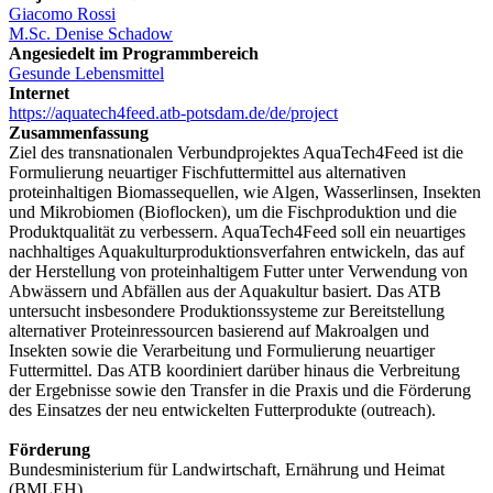
Giacomo Rossi
M.Sc. Denise Schadow
Angesiedelt im Programmbereich
Gesunde Lebensmittel
Internet
https://aquatech4feed.atb-potsdam.de/de/project
Zusammenfassung
Ziel des transnationalen Verbundprojektes AquaTech4Feed ist die
Formulierung neuartiger Fischfuttermittel aus alternativen
proteinhaltigen Biomassequellen, wie Algen, Wasserlinsen, Insekten
und Mikrobiomen (Bioflocken), um die Fischproduktion und die
Produktqualität zu verbessern. AquaTech4Feed soll ein neuartiges
nachhaltiges Aquakulturproduktionsverfahren entwickeln, das auf
der Herstellung von proteinhaltigem Futter unter Verwendung von
Abwässern und Abfällen aus der Aquakultur basiert. Das ATB
untersucht insbesondere Produktionssysteme zur Bereitstellung
alternativer Proteinressourcen basierend auf Makroalgen und
Insekten sowie die Verarbeitung und Formulierung neuartiger
Futtermittel. Das ATB koordiniert darüber hinaus die Verbreitung
der Ergebnisse sowie den Transfer in die Praxis und die Förderung
des Einsatzes der neu entwickelten Futterprodukte (outreach).
Förderung
Bundesministerium für Landwirtschaft, Ernährung und Heimat
(BMLEH)