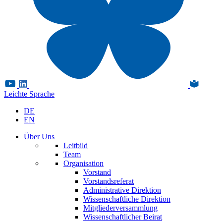
Leichte Sprache
DE
EN
Über Uns
Leitbild
Team
Organisation
Vorstand
Vorstandsreferat
Administrative Direktion
Wissenschaftliche Direktion
Mitgliederversammlung
Wissenschaftlicher Beirat