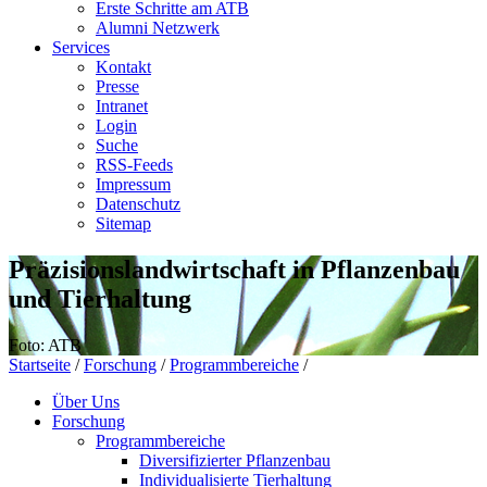
Erste Schritte am ATB
Alumni Netzwerk
Services
Kontakt
Presse
Intranet
Login
Suche
RSS-Feeds
Impressum
Datenschutz
Sitemap
Präzisionslandwirtschaft in Pflanzenbau
und Tierhaltung
Foto: ATB
Startseite
/
Forschung
/
Programmbereiche
/
Über Uns
Forschung
Programmbereiche
Diversifizierter Pflanzenbau
Individualisierte Tierhaltung