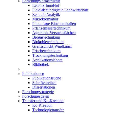
Forschungsinfrastruktur
Leibniz-InnoHof
Fieldlab für digitale Landwirtschaft
Zentrale Analytik
Mikrobiomlabor
Pilotanlage Biochemikalien
Pflanzenfasertechnikum
Agrarholz-Versuchsflächen
Biogastechnikum
Biokohletechnikum
Grenzschicht-Windkanal
Frischetechnikum
Trocknungstechnikum
Applikationslabore
Bibliothek
Publikationen
Publikationssuche
Schriftenreihen
Dissertationen
Forschungsstrategie
Forschungsdaten
Transfer und Ko-Kreation
Ko-Kreation
Technologietransfer