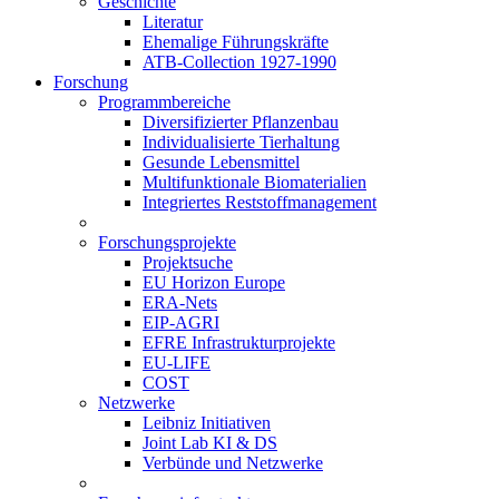
Geschichte
Literatur
Ehemalige Führungskräfte
ATB-Collection 1927-1990
Forschung
Programmbereiche
Diversifizierter Pflanzenbau
Individualisierte Tierhaltung
Gesunde Lebensmittel
Multifunktionale Biomaterialien
Integriertes Reststoffmanagement
Forschungsprojekte
Projektsuche
EU Horizon Europe
ERA-Nets
EIP-AGRI
EFRE Infrastrukturprojekte
EU-LIFE
COST
Netzwerke
Leibniz Initiativen
Joint Lab KI & DS
Verbünde und Netzwerke