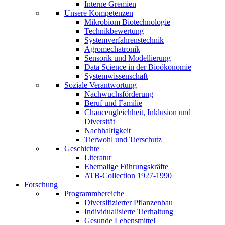
Interne Gremien
Unsere Kompetenzen
Mikrobiom Biotechnologie
Technikbewertung
Systemverfahrenstechnik
Agromechatronik
Sensorik und Modellierung
Data Science in der Bioökonomie
Systemwissenschaft
Soziale Verantwortung
Nachwuchsförderung
Beruf und Familie
Chancengleichheit, Inklusion und
Diversität
Nachhaltigkeit
Tierwohl und Tierschutz
Geschichte
Literatur
Ehemalige Führungskräfte
ATB-Collection 1927-1990
Forschung
Programmbereiche
Diversifizierter Pflanzenbau
Individualisierte Tierhaltung
Gesunde Lebensmittel