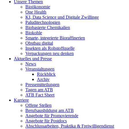
Unsere Themen
Bioökonomie
One Health
KI, Data Science und Digitale Zwillinge
Paluditechnologien
Biobasierte Chemikalien
Biokohle
Smarte, integrierte Bioraffinerien
Obstbau digital
Insekten als Rohstoffquelle
Verpackungen neu denken
Aktuelles und Presse
News
Veranstaltungen
Rückblick
Archiv
Pressemitteilungen
Tagen am ATB
ATB Fact Sheet
Karriere
Offene Stellen
Berufsausbildung am ATB
Angebote für Promovierende
Angebote für Postdocs
Abschlussarbeiten, Praktika & Freiwilligendienst