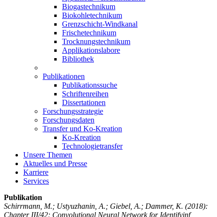
Biogastechnikum
Biokohletechnikum
Grenzschicht-Windkanal
Frischetechnikum
Trocknungstechnikum
Applikationslabore
Bibliothek
Publikationen
Publikationssuche
Schriftenreihen
Dissertationen
Forschungsstrategie
Forschungsdaten
Transfer und Ko-Kreation
Ko-Kreation
Technologietransfer
Unsere Themen
Aktuelles und Presse
Karriere
Services
Publikation
Schirrmann, M.; Ustyuzhanin, A.; Giebel, A.; Dammer, K.
(2018):
Chapter III/42: Convolutional Neural Network for Identifyinf