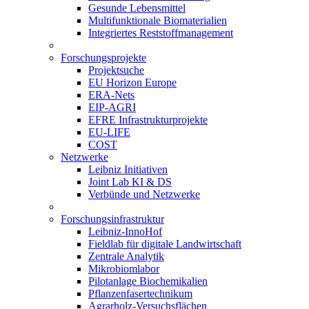
Gesunde Lebensmittel
Multifunktionale Biomaterialien
Integriertes Reststoffmanagement
Forschungsprojekte
Projektsuche
EU Horizon Europe
ERA-Nets
EIP-AGRI
EFRE Infrastrukturprojekte
EU-LIFE
COST
Netzwerke
Leibniz Initiativen
Joint Lab KI & DS
Verbünde und Netzwerke
Forschungsinfrastruktur
Leibniz-InnoHof
Fieldlab für digitale Landwirtschaft
Zentrale Analytik
Mikrobiomlabor
Pilotanlage Biochemikalien
Pflanzenfasertechnikum
Agrarholz-Versuchsflächen