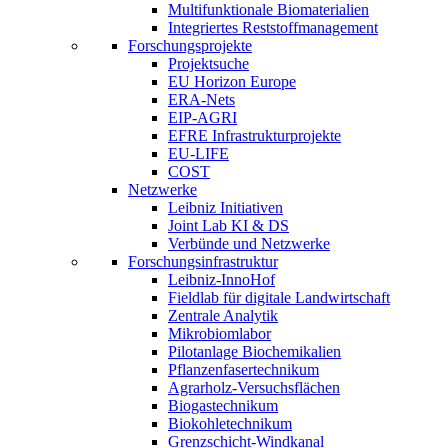
Multifunktionale Biomaterialien
Integriertes Reststoffmanagement
Forschungsprojekte
Projektsuche
EU Horizon Europe
ERA-Nets
EIP-AGRI
EFRE Infrastrukturprojekte
EU-LIFE
COST
Netzwerke
Leibniz Initiativen
Joint Lab KI & DS
Verbünde und Netzwerke
Forschungsinfrastruktur
Leibniz-InnoHof
Fieldlab für digitale Landwirtschaft
Zentrale Analytik
Mikrobiomlabor
Pilotanlage Biochemikalien
Pflanzenfasertechnikum
Agrarholz-Versuchsflächen
Biogastechnikum
Biokohletechnikum
Grenzschicht-Windkanal