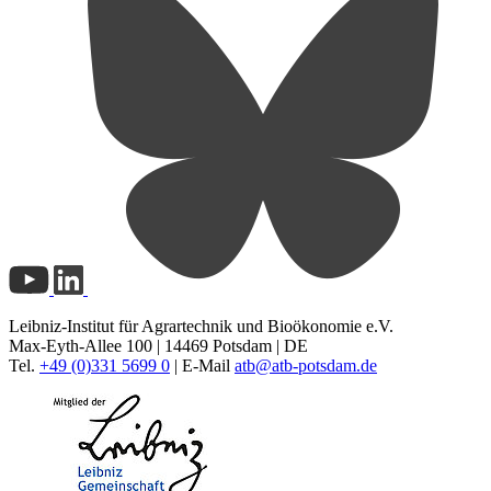
Leibniz-Institut für Agrartechnik und Bioökonomie e.V.
Max-Eyth-Allee 100 | 14469 Potsdam | DE
Tel.
+49 (0)331 5699 0
| E-Mail
atb@
atb-potsdam.de