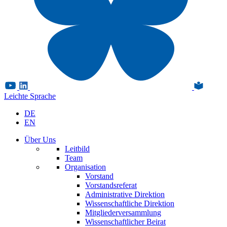
Leichte Sprache
DE
EN
Über Uns
Leitbild
Team
Organisation
Vorstand
Vorstandsreferat
Administrative Direktion
Wissenschaftliche Direktion
Mitgliederversammlung
Wissenschaftlicher Beirat