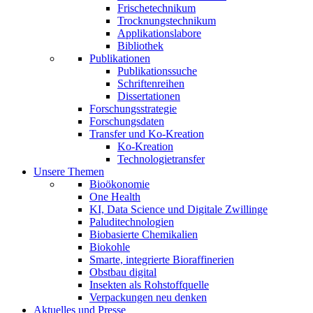
Frischetechnikum
Trocknungstechnikum
Applikationslabore
Bibliothek
Publikationen
Publikationssuche
Schriftenreihen
Dissertationen
Forschungsstrategie
Forschungsdaten
Transfer und Ko-Kreation
Ko-Kreation
Technologietransfer
Unsere Themen
Bioökonomie
One Health
KI, Data Science und Digitale Zwillinge
Paluditechnologien
Biobasierte Chemikalien
Biokohle
Smarte, integrierte Bioraffinerien
Obstbau digital
Insekten als Rohstoffquelle
Verpackungen neu denken
Aktuelles und Presse