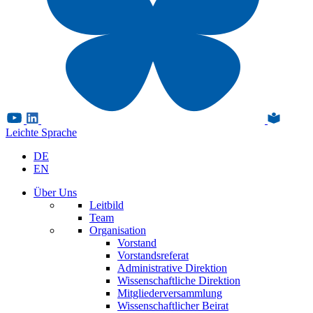
Leichte Sprache
DE
EN
Über Uns
Leitbild
Team
Organisation
Vorstand
Vorstandsreferat
Administrative Direktion
Wissenschaftliche Direktion
Mitgliederversammlung
Wissenschaftlicher Beirat