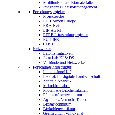
Multifunktionale Biomaterialien
Integriertes Reststoffmanagement
Forschungsprojekte
Projektsuche
EU Horizon Europe
ERA-Nets
EIP-AGRI
EFRE Infrastrukturprojekte
EU-LIFE
COST
Netzwerke
Leibniz Initiativen
Joint Lab KI & DS
Verbünde und Netzwerke
Forschungsinfrastruktur
Leibniz-InnoHof
Fieldlab für digitale Landwirtschaft
Zentrale Analytik
Mikrobiomlabor
Pilotanlage Biochemikalien
Pflanzenfasertechnikum
Agrarholz-Versuchsflächen
Biogastechnikum
Biokohletechnikum
Grenzschicht-Windkanal