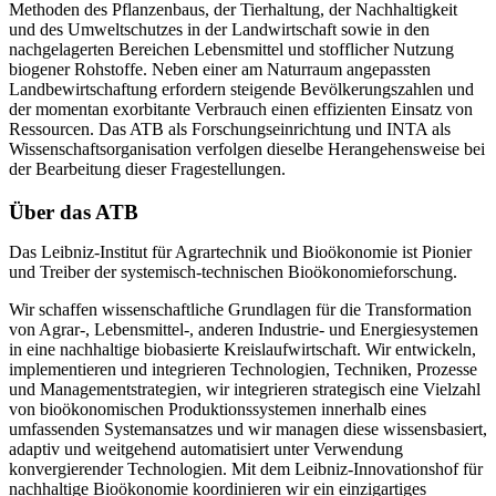
Methoden des Pflanzenbaus, der Tierhaltung, der Nachhaltigkeit
und des Umweltschutzes in der Landwirtschaft sowie in den
nachgelagerten Bereichen Lebensmittel und stofflicher Nutzung
biogener Rohstoffe. Neben einer am Naturraum angepassten
Landbewirtschaftung erfordern steigende Bevölkerungszahlen und
der momentan exorbitante Verbrauch einen effizienten Einsatz von
Ressourcen. Das ATB als Forschungseinrichtung und INTA als
Wissenschaftsorganisation verfolgen dieselbe Herangehensweise bei
der Bearbeitung dieser Fragestellungen.
Über das ATB
Das Leibniz-Institut für Agrartechnik und Bioökonomie ist Pionier
und Treiber der systemisch-technischen Bioökonomieforschung.
Wir schaffen wissenschaftliche Grundlagen für die Transformation
von Agrar-, Lebensmittel-, anderen Industrie- und Energiesystemen
in eine nachhaltige biobasierte Kreislaufwirtschaft. Wir entwickeln,
implementieren und integrieren Technologien, Techniken, Prozesse
und Managementstrategien, wir integrieren strategisch eine Vielzahl
von bioökonomischen Produktionssystemen innerhalb eines
umfassenden Systemansatzes und wir managen diese wissensbasiert,
adaptiv und weitgehend automatisiert unter Verwendung
konvergierender Technologien. Mit dem Leibniz-Innovationshof für
nachhaltige Bioökonomie koordinieren wir ein einzigartiges