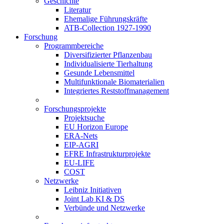
Geschichte
Literatur
Ehemalige Führungskräfte
ATB-Collection 1927-1990
Forschung
Programmbereiche
Diversifizierter Pflanzenbau
Individualisierte Tierhaltung
Gesunde Lebensmittel
Multifunktionale Biomaterialien
Integriertes Reststoffmanagement
Forschungsprojekte
Projektsuche
EU Horizon Europe
ERA-Nets
EIP-AGRI
EFRE Infrastrukturprojekte
EU-LIFE
COST
Netzwerke
Leibniz Initiativen
Joint Lab KI & DS
Verbünde und Netzwerke