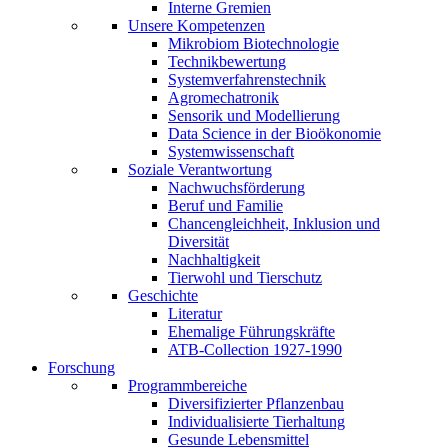
Interne Gremien
Unsere Kompetenzen
Mikrobiom Biotechnologie
Technikbewertung
Systemverfahrenstechnik
Agromechatronik
Sensorik und Modellierung
Data Science in der Bioökonomie
Systemwissenschaft
Soziale Verantwortung
Nachwuchsförderung
Beruf und Familie
Chancengleichheit, Inklusion und
Diversität
Nachhaltigkeit
Tierwohl und Tierschutz
Geschichte
Literatur
Ehemalige Führungskräfte
ATB-Collection 1927-1990
Forschung
Programmbereiche
Diversifizierter Pflanzenbau
Individualisierte Tierhaltung
Gesunde Lebensmittel