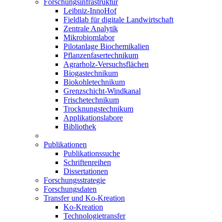
Forschungsinfrastruktur
Leibniz-InnoHof
Fieldlab für digitale Landwirtschaft
Zentrale Analytik
Mikrobiomlabor
Pilotanlage Biochemikalien
Pflanzenfasertechnikum
Agrarholz-Versuchsflächen
Biogastechnikum
Biokohletechnikum
Grenzschicht-Windkanal
Frischetechnikum
Trocknungstechnikum
Applikationslabore
Bibliothek
Publikationen
Publikationssuche
Schriftenreihen
Dissertationen
Forschungsstrategie
Forschungsdaten
Transfer und Ko-Kreation
Ko-Kreation
Technologietransfer