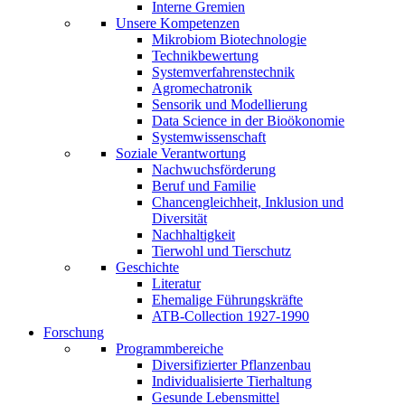
Interne Gremien
Unsere Kompetenzen
Mikrobiom Biotechnologie
Technikbewertung
Systemverfahrenstechnik
Agromechatronik
Sensorik und Modellierung
Data Science in der Bioökonomie
Systemwissenschaft
Soziale Verantwortung
Nachwuchsförderung
Beruf und Familie
Chancengleichheit, Inklusion und
Diversität
Nachhaltigkeit
Tierwohl und Tierschutz
Geschichte
Literatur
Ehemalige Führungskräfte
ATB-Collection 1927-1990
Forschung
Programmbereiche
Diversifizierter Pflanzenbau
Individualisierte Tierhaltung
Gesunde Lebensmittel