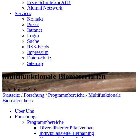
Erste Schritte am ATB
Alumni Netzwerk
Services
Kontakt
Presse
Intranet
Login
Suche
RSS-Feeds
Impressum
Datenschutz
Sitemap
Multifunktionale Biomaterialien
Foto: Foltan/ATB
Startseite
/
Forschung
/
Programmbereiche
/
Multifunktionale
Biomaterialien
/
Über Uns
Forschung
Programmbereiche
Diversifizierter Pflanzenbau
Individualisierte Tierhaltung