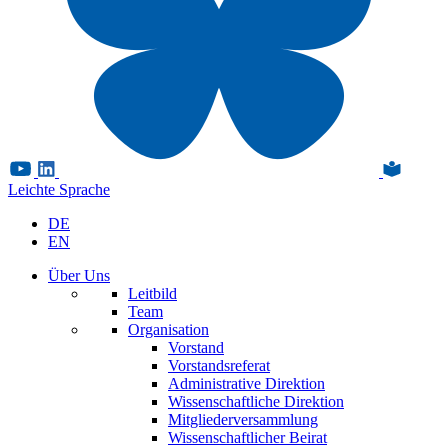
Leichte Sprache
DE
EN
Über Uns
Leitbild
Team
Organisation
Vorstand
Vorstandsreferat
Administrative Direktion
Wissenschaftliche Direktion
Mitgliederversammlung
Wissenschaftlicher Beirat