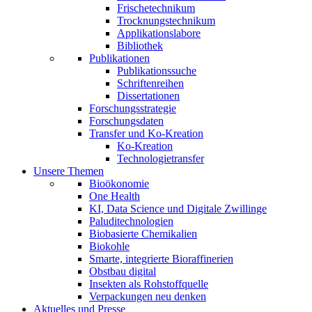
Frischetechnikum
Trocknungstechnikum
Applikationslabore
Bibliothek
Publikationen
Publikationssuche
Schriftenreihen
Dissertationen
Forschungsstrategie
Forschungsdaten
Transfer und Ko-Kreation
Ko-Kreation
Technologietransfer
Unsere Themen
Bioökonomie
One Health
KI, Data Science und Digitale Zwillinge
Paluditechnologien
Biobasierte Chemikalien
Biokohle
Smarte, integrierte Bioraffinerien
Obstbau digital
Insekten als Rohstoffquelle
Verpackungen neu denken
Aktuelles und Presse