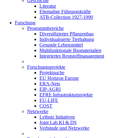
Geschichte
Literatur
Ehemalige Führungskräfte
ATB-Collection 1927-1990
Forschung
Programmbereiche
Diversifizierter Pflanzenbau
Individualisierte Tierhaltung
Gesunde Lebensmittel
Multifunktionale Biomaterialien
Integriertes Reststoffmanagement
Forschungsprojekte
Projektsuche
EU Horizon Europe
ERA-Nets
EIP-AGRI
EFRE Infrastrukturprojekte
EU-LIFE
COST
Netzwerke
Leibniz Initiativen
Joint Lab KI & DS
Verbünde und Netzwerke