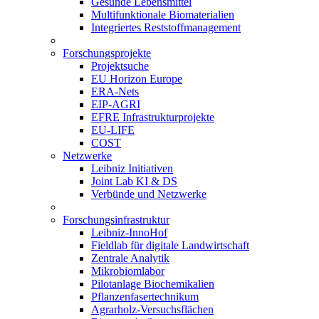
Gesunde Lebensmittel
Multifunktionale Biomaterialien
Integriertes Reststoffmanagement
Forschungsprojekte
Projektsuche
EU Horizon Europe
ERA-Nets
EIP-AGRI
EFRE Infrastrukturprojekte
EU-LIFE
COST
Netzwerke
Leibniz Initiativen
Joint Lab KI & DS
Verbünde und Netzwerke
Forschungsinfrastruktur
Leibniz-InnoHof
Fieldlab für digitale Landwirtschaft
Zentrale Analytik
Mikrobiomlabor
Pilotanlage Biochemikalien
Pflanzenfasertechnikum
Agrarholz-Versuchsflächen