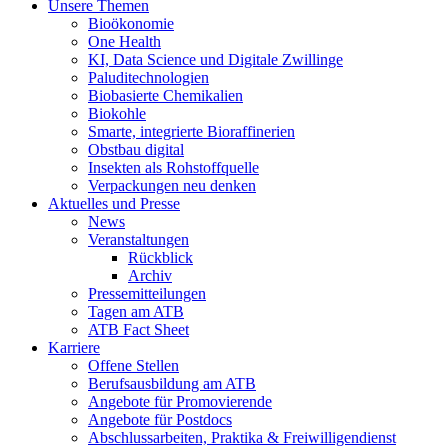
Unsere Themen
Bioökonomie
One Health
KI, Data Science und Digitale Zwillinge
Paluditechnologien
Biobasierte Chemikalien
Biokohle
Smarte, integrierte Bioraffinerien
Obstbau digital
Insekten als Rohstoffquelle
Verpackungen neu denken
Aktuelles und Presse
News
Veranstaltungen
Rückblick
Archiv
Pressemitteilungen
Tagen am ATB
ATB Fact Sheet
Karriere
Offene Stellen
Berufsausbildung am ATB
Angebote für Promovierende
Angebote für Postdocs
Abschlussarbeiten, Praktika & Freiwilligendienst