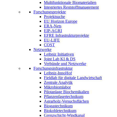
Multifunktionale Biomaterialien
Integriertes Reststoffmanagement
Forschungsprojekte
Projektsuche
EU Horizon Europe
ERA-Nets
EIP-AGRI
EFRE Infrastrukturprojekte
EU-LIFE
COST
Netzwerke
Leibniz Initiativen
Joint Lab KI & DS
Verbünde und Netzwerke
Forschungsinfrastruktur
Leibniz-InnoHof
Fieldlab für digitale Landwirtschaft
Zentrale Analytik
Mikrobiomlabor
Pilotanlage Biochemikalien
Pflanzenfasertechnikum
Agrarholz-Versuchsflächen
Biogastechnikum
Biokohletechnikum
Grenzschicht-Windkanal