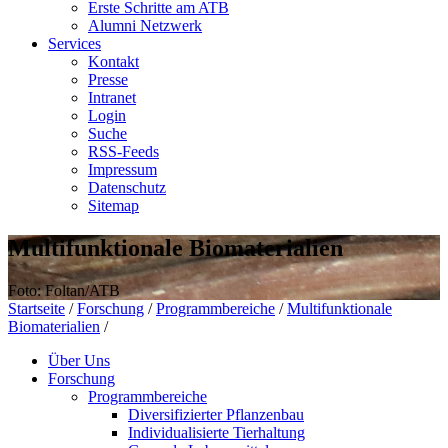
Erste Schritte am ATB
Alumni Netzwerk
Services
Kontakt
Presse
Intranet
Login
Suche
RSS-Feeds
Impressum
Datenschutz
Sitemap
Multifunktionale Biomaterialien
Foto: Foltan/ATB
Startseite
/
Forschung
/
Programmbereiche
/
Multifunktionale
Biomaterialien
/
Über Uns
Forschung
Programmbereiche
Diversifizierter Pflanzenbau
Individualisierte Tierhaltung