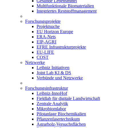
Gesunde Lebensmittel
Multifunktionale Biomaterialien
Integriertes Reststoffmanagement
Forschungsprojekte
Projektsuche
EU Horizon Europe
ERA-Nets
EIP-AGRI
EFRE Infrastrukturprojekte
EU-LIFE
COST
Netzwerke
Leibniz Initiativen
Joint Lab KI & DS
Verbünde und Netzwerke
Forschungsinfrastruktur
Leibniz-InnoHof
Fieldlab für digitale Landwirtschaft
Zentrale Analytik
Mikrobiomlabor
Pilotanlage Biochemikalien
Pflanzenfasertechnikum
Agrarholz-Versuchsflächen