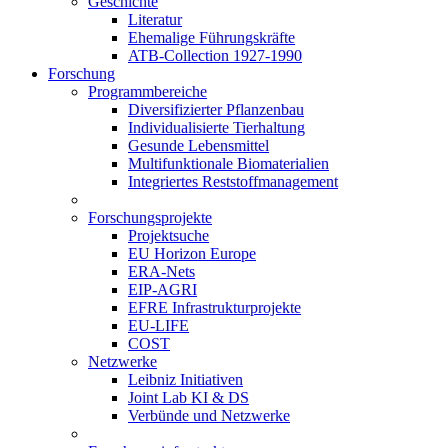
Geschichte
Literatur
Ehemalige Führungskräfte
ATB-Collection 1927-1990
Forschung
Programmbereiche
Diversifizierter Pflanzenbau
Individualisierte Tierhaltung
Gesunde Lebensmittel
Multifunktionale Biomaterialien
Integriertes Reststoffmanagement
Forschungsprojekte
Projektsuche
EU Horizon Europe
ERA-Nets
EIP-AGRI
EFRE Infrastrukturprojekte
EU-LIFE
COST
Netzwerke
Leibniz Initiativen
Joint Lab KI & DS
Verbünde und Netzwerke