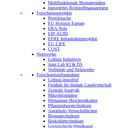
Multifunktionale Biomaterialien
Integriertes Reststoffmanagement
Forschungsprojekte
Projektsuche
EU Horizon Europe
ERA-Nets
EIP-AGRI
EFRE Infrastrukturprojekte
EU-LIFE
COST
Netzwerke
Leibniz Initiativen
Joint Lab KI & DS
Verbünde und Netzwerke
Forschungsinfrastruktur
Leibniz-InnoHof
Fieldlab für digitale Landwirtschaft
Zentrale Analytik
Mikrobiomlabor
Pilotanlage Biochemikalien
Pflanzenfasertechnikum
Agrarholz-Versuchsflächen
Biogastechnikum
Biokohletechnikum
Grenzschicht-Windkanal