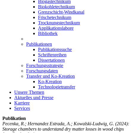
Biogastechnikum
Biokohletechnikum
Grenzschicht-Windkanal
Frischetechnikum
Trocknungstechnikum
Applikationslabore
Bibliothek
Publikationen
Publikationssuche
Schriftenreihen
Dissertationen
Forschungsstrategie
Forschungsdaten
Transfer und Ko-Kreation
Ko-Kreation
Technologietransfer
Unsere Themen
Aktuelles und Presse
Karriere
Services
Publikation
Pecenka, R.; Hernandez Estrada, A.; Kowalski-Ludwig, G.
(2024):
Storage chambers to understand dry matter losses in wood chips