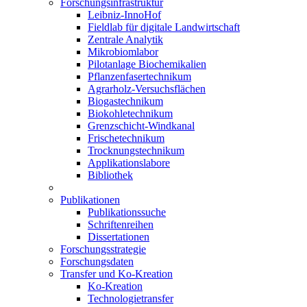
Forschungsinfrastruktur
Leibniz-InnoHof
Fieldlab für digitale Landwirtschaft
Zentrale Analytik
Mikrobiomlabor
Pilotanlage Biochemikalien
Pflanzenfasertechnikum
Agrarholz-Versuchsflächen
Biogastechnikum
Biokohletechnikum
Grenzschicht-Windkanal
Frischetechnikum
Trocknungstechnikum
Applikationslabore
Bibliothek
Publikationen
Publikationssuche
Schriftenreihen
Dissertationen
Forschungsstrategie
Forschungsdaten
Transfer und Ko-Kreation
Ko-Kreation
Technologietransfer