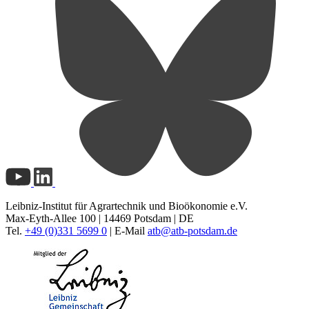
Leibniz-Institut für Agrartechnik und Bioökonomie e.V.
Max-Eyth-Allee 100 | 14469 Potsdam | DE
Tel.
+49 (0)331 5699 0
| E-Mail
atb@
atb-potsdam.de