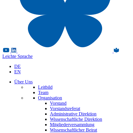
Leichte Sprache
DE
EN
Über Uns
Leitbild
Team
Organisation
Vorstand
Vorstandsreferat
Administrative Direktion
Wissenschaftliche Direktion
Mitgliederversammlung
Wissenschaftlicher Beirat