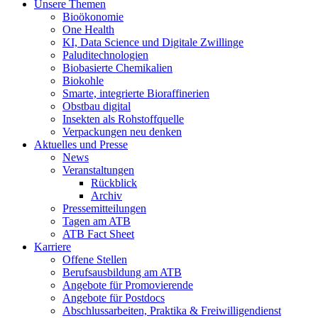
Unsere Themen
Bioökonomie
One Health
KI, Data Science und Digitale Zwillinge
Paluditechnologien
Biobasierte Chemikalien
Biokohle
Smarte, integrierte Bioraffinerien
Obstbau digital
Insekten als Rohstoffquelle
Verpackungen neu denken
Aktuelles und Presse
News
Veranstaltungen
Rückblick
Archiv
Pressemitteilungen
Tagen am ATB
ATB Fact Sheet
Karriere
Offene Stellen
Berufsausbildung am ATB
Angebote für Promovierende
Angebote für Postdocs
Abschlussarbeiten, Praktika & Freiwilligendienst