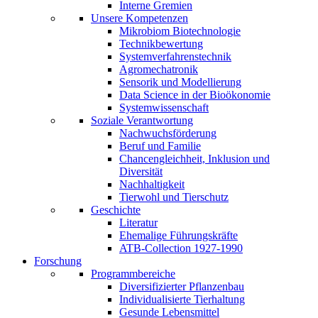
Interne Gremien
Unsere Kompetenzen
Mikrobiom Biotechnologie
Technikbewertung
Systemverfahrenstechnik
Agromechatronik
Sensorik und Modellierung
Data Science in der Bioökonomie
Systemwissenschaft
Soziale Verantwortung
Nachwuchsförderung
Beruf und Familie
Chancengleichheit, Inklusion und
Diversität
Nachhaltigkeit
Tierwohl und Tierschutz
Geschichte
Literatur
Ehemalige Führungskräfte
ATB-Collection 1927-1990
Forschung
Programmbereiche
Diversifizierter Pflanzenbau
Individualisierte Tierhaltung
Gesunde Lebensmittel