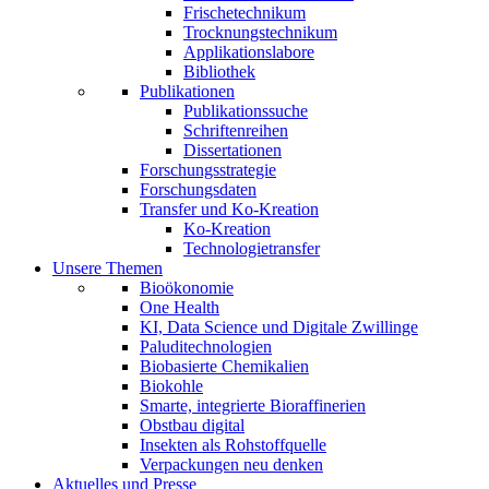
Frischetechnikum
Trocknungstechnikum
Applikationslabore
Bibliothek
Publikationen
Publikationssuche
Schriftenreihen
Dissertationen
Forschungsstrategie
Forschungsdaten
Transfer und Ko-Kreation
Ko-Kreation
Technologietransfer
Unsere Themen
Bioökonomie
One Health
KI, Data Science und Digitale Zwillinge
Paluditechnologien
Biobasierte Chemikalien
Biokohle
Smarte, integrierte Bioraffinerien
Obstbau digital
Insekten als Rohstoffquelle
Verpackungen neu denken
Aktuelles und Presse