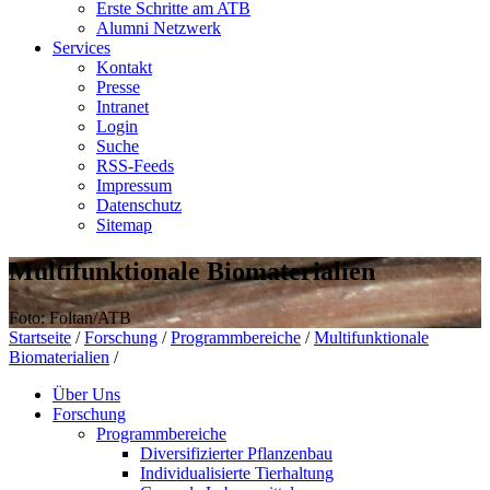
Erste Schritte am ATB
Alumni Netzwerk
Services
Kontakt
Presse
Intranet
Login
Suche
RSS-Feeds
Impressum
Datenschutz
Sitemap
Multifunktionale Biomaterialien
Foto: Foltan/ATB
Startseite
/
Forschung
/
Programmbereiche
/
Multifunktionale
Biomaterialien
/
Über Uns
Forschung
Programmbereiche
Diversifizierter Pflanzenbau
Individualisierte Tierhaltung