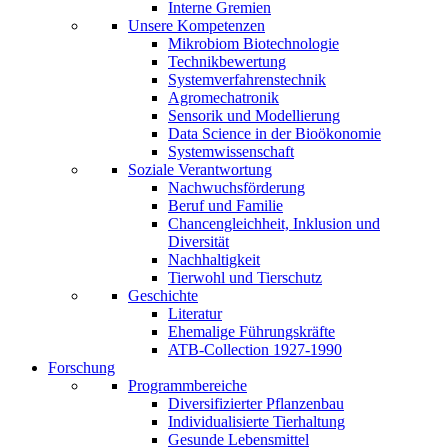
Interne Gremien
Unsere Kompetenzen
Mikrobiom Biotechnologie
Technikbewertung
Systemverfahrenstechnik
Agromechatronik
Sensorik und Modellierung
Data Science in der Bioökonomie
Systemwissenschaft
Soziale Verantwortung
Nachwuchsförderung
Beruf und Familie
Chancengleichheit, Inklusion und
Diversität
Nachhaltigkeit
Tierwohl und Tierschutz
Geschichte
Literatur
Ehemalige Führungskräfte
ATB-Collection 1927-1990
Forschung
Programmbereiche
Diversifizierter Pflanzenbau
Individualisierte Tierhaltung
Gesunde Lebensmittel