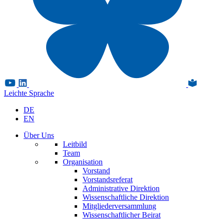
Leichte Sprache
DE
EN
Über Uns
Leitbild
Team
Organisation
Vorstand
Vorstandsreferat
Administrative Direktion
Wissenschaftliche Direktion
Mitgliederversammlung
Wissenschaftlicher Beirat