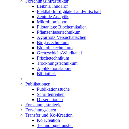
Forschungsinfrastruktur
Leibniz-InnoHof
Fieldlab für digitale Landwirtschaft
Zentrale Analytik
Mikrobiomlabor
Pilotanlage Biochemikalien
Pflanzenfasertechnikum
Agrarholz-Versuchsflächen
Biogastechnikum
Biokohletechnikum
Grenzschicht-Windkanal
Frischetechnikum
Trocknungstechnikum
Applikationslabore
Bibliothek
Publikationen
Publikationssuche
Schriftenreihen
Dissertationen
Forschungsstrategie
Forschungsdaten
Transfer und Ko-Kreation
Ko-Kreation
Technologietransfer