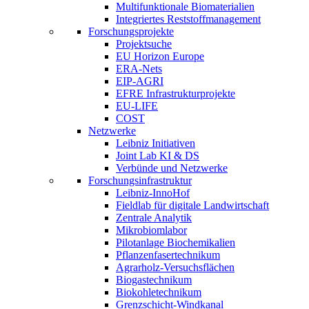
Multifunktionale Biomaterialien
Integriertes Reststoffmanagement
Forschungsprojekte
Projektsuche
EU Horizon Europe
ERA-Nets
EIP-AGRI
EFRE Infrastrukturprojekte
EU-LIFE
COST
Netzwerke
Leibniz Initiativen
Joint Lab KI & DS
Verbünde und Netzwerke
Forschungsinfrastruktur
Leibniz-InnoHof
Fieldlab für digitale Landwirtschaft
Zentrale Analytik
Mikrobiomlabor
Pilotanlage Biochemikalien
Pflanzenfasertechnikum
Agrarholz-Versuchsflächen
Biogastechnikum
Biokohletechnikum
Grenzschicht-Windkanal