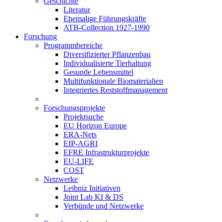
Geschichte
Literatur
Ehemalige Führungskräfte
ATB-Collection 1927-1990
Forschung
Programmbereiche
Diversifizierter Pflanzenbau
Individualisierte Tierhaltung
Gesunde Lebensmittel
Multifunktionale Biomaterialien
Integriertes Reststoffmanagement
Forschungsprojekte
Projektsuche
EU Horizon Europe
ERA-Nets
EIP-AGRI
EFRE Infrastrukturprojekte
EU-LIFE
COST
Netzwerke
Leibniz Initiativen
Joint Lab KI & DS
Verbünde und Netzwerke