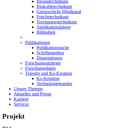
Biogastechnikum
Biokohletechnikum
Grenzschicht-Windkanal
Frischetechnikum
Trocknungstechnikum
Applikationslabore
Bibliothek
Publikationen
Publikationssuche
Schriftenreihen
Dissertationen
Forschungsstrategie
Forschungsdaten
Transfer und Ko-Kreation
Ko-Kreation
Technologietransfer
Unsere Themen
Aktuelles und Presse
Karriere
Services
Projekt