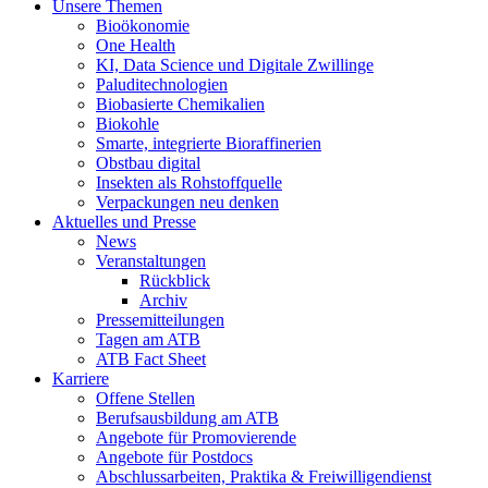
Unsere Themen
Bioökonomie
One Health
KI, Data Science und Digitale Zwillinge
Paluditechnologien
Biobasierte Chemikalien
Biokohle
Smarte, integrierte Bioraffinerien
Obstbau digital
Insekten als Rohstoffquelle
Verpackungen neu denken
Aktuelles und Presse
News
Veranstaltungen
Rückblick
Archiv
Pressemitteilungen
Tagen am ATB
ATB Fact Sheet
Karriere
Offene Stellen
Berufsausbildung am ATB
Angebote für Promovierende
Angebote für Postdocs
Abschlussarbeiten, Praktika & Freiwilligendienst