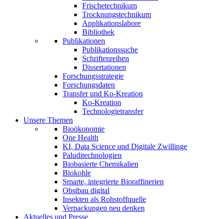
Frischetechnikum
Trocknungstechnikum
Applikationslabore
Bibliothek
Publikationen
Publikationssuche
Schriftenreihen
Dissertationen
Forschungsstrategie
Forschungsdaten
Transfer und Ko-Kreation
Ko-Kreation
Technologietransfer
Unsere Themen
Bioökonomie
One Health
KI, Data Science und Digitale Zwillinge
Paluditechnologien
Biobasierte Chemikalien
Biokohle
Smarte, integrierte Bioraffinerien
Obstbau digital
Insekten als Rohstoffquelle
Verpackungen neu denken
Aktuelles und Presse