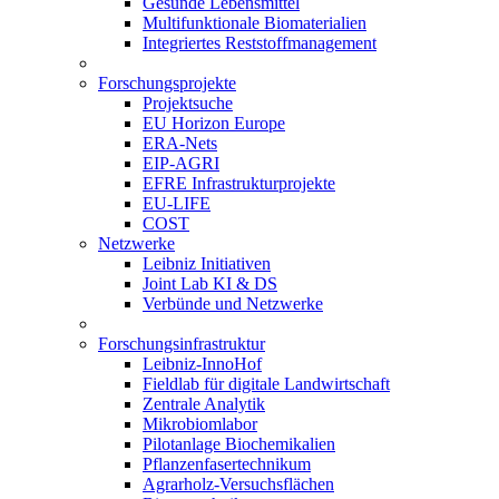
Gesunde Lebensmittel
Multifunktionale Biomaterialien
Integriertes Reststoffmanagement
Forschungsprojekte
Projektsuche
EU Horizon Europe
ERA-Nets
EIP-AGRI
EFRE Infrastrukturprojekte
EU-LIFE
COST
Netzwerke
Leibniz Initiativen
Joint Lab KI & DS
Verbünde und Netzwerke
Forschungsinfrastruktur
Leibniz-InnoHof
Fieldlab für digitale Landwirtschaft
Zentrale Analytik
Mikrobiomlabor
Pilotanlage Biochemikalien
Pflanzenfasertechnikum
Agrarholz-Versuchsflächen