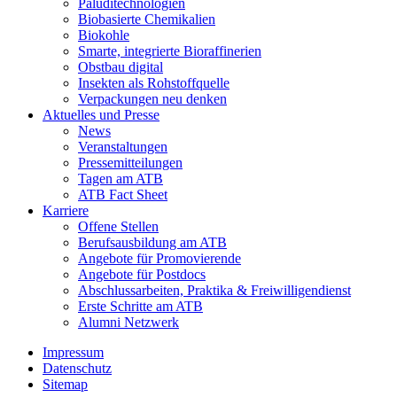
Paluditechnologien
Biobasierte Chemikalien
Biokohle
Smarte, integrierte Bioraffinerien
Obstbau digital
Insekten als Rohstoffquelle
Verpackungen neu denken
Aktuelles und Presse
News
Veranstaltungen
Pressemitteilungen
Tagen am ATB
ATB Fact Sheet
Karriere
Offene Stellen
Berufsausbildung am ATB
Angebote für Promovierende
Angebote für Postdocs
Abschlussarbeiten, Praktika & Freiwilligendienst
Erste Schritte am ATB
Alumni Netzwerk
Impressum
Datenschutz
Sitemap