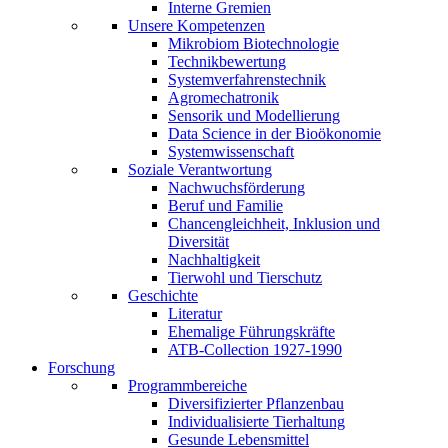
Interne Gremien
Unsere Kompetenzen
Mikrobiom Biotechnologie
Technikbewertung
Systemverfahrenstechnik
Agromechatronik
Sensorik und Modellierung
Data Science in der Bioökonomie
Systemwissenschaft
Soziale Verantwortung
Nachwuchsförderung
Beruf und Familie
Chancengleichheit, Inklusion und
Diversität
Nachhaltigkeit
Tierwohl und Tierschutz
Geschichte
Literatur
Ehemalige Führungskräfte
ATB-Collection 1927-1990
Forschung
Programmbereiche
Diversifizierter Pflanzenbau
Individualisierte Tierhaltung
Gesunde Lebensmittel