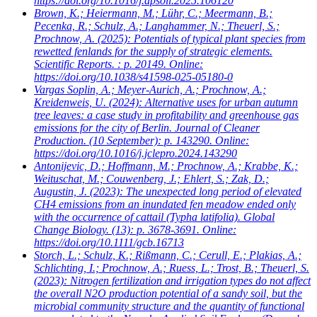
https://doi.org/10.1016/j.apsoil.2025.106120
Brown, K.; Heiermann, M.; Lühr, C.; Meermann, B.;
Pecenka, R.; Schulz, A.; Langhammer, N.; Theuerl, S.;
Prochnow, A.
(2025): Potentials of typical plant species from
rewetted fenlands for the supply of strategic elements.
Scientific Reports. : p. 20149. Online:
https://doi.org/10.1038/s41598-025-05180-0
Vargas Soplin, A.; Meyer-Aurich, A.; Prochnow, A.;
Kreidenweis, U.
(2024): Alternative uses for urban autumn
tree leaves: a case study in profitability and greenhouse gas
emissions for the city of Berlin. Journal of Cleaner
Production. (10 September): p. 143290. Online:
https://doi.org/10.1016/j.jclepro.2024.143290
Antonijevic, D.; Hoffmann, M.; Prochnow, A.; Krabbe, K.;
Weituschat, M.; Couwenberg, J.; Ehlert, S.; Zak, D.;
Augustin, J.
(2023): The unexpected long period of elevated
CH4 emissions from an inundated fen meadow ended only
with the occurrence of cattail (Typha latifolia). Global
Change Biology. (13): p. 3678-3691. Online:
https://doi.org/10.1111/gcb.16713
Storch, L.; Schulz, K.; Rißmann, C.; Cerull, E.; Plakias, A.;
Schlichting, I.; Prochnow, A.; Ruess, L.; Trost, B.; Theuerl, S.
(2023): Nitrogen fertilization and irrigation types do not affect
the overall N2O production potential of a sandy soil, but the
microbial community structure and the quantity of functional