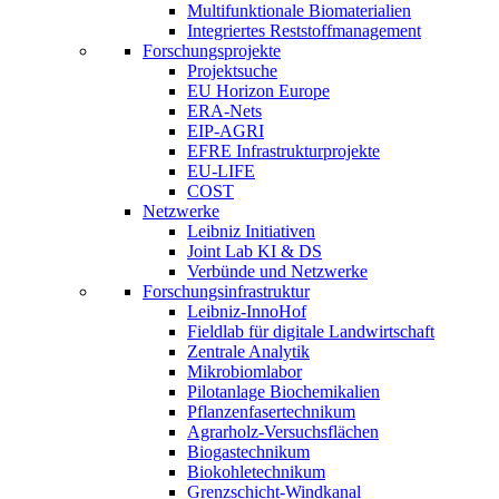
Multifunktionale Biomaterialien
Integriertes Reststoffmanagement
Forschungsprojekte
Projektsuche
EU Horizon Europe
ERA-Nets
EIP-AGRI
EFRE Infrastrukturprojekte
EU-LIFE
COST
Netzwerke
Leibniz Initiativen
Joint Lab KI & DS
Verbünde und Netzwerke
Forschungsinfrastruktur
Leibniz-InnoHof
Fieldlab für digitale Landwirtschaft
Zentrale Analytik
Mikrobiomlabor
Pilotanlage Biochemikalien
Pflanzenfasertechnikum
Agrarholz-Versuchsflächen
Biogastechnikum
Biokohletechnikum
Grenzschicht-Windkanal