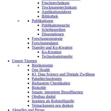
Frischetechnikum
Trocknungstechnikum
Applikationslabore
Bibliothek
Publikationen
Publikationssuche
Schriftenreihen
Dissertationen
Forschungsstrategie
Forschungsdaten
Transfer und Ko-Kreation
Ko-Kreation
Technologietransfer
Unsere Themen
Bioökonomie
One Health
KI, Data Science und Digitale Zwillinge
Paluditechnologien
Biobasierte Chemikalien
Biokohle
Smarte, integrierte Bioraffinerien
Obstbau digital
Insekten als Rohstoffquelle
Verpackungen neu denken
Aktuelles und Presse