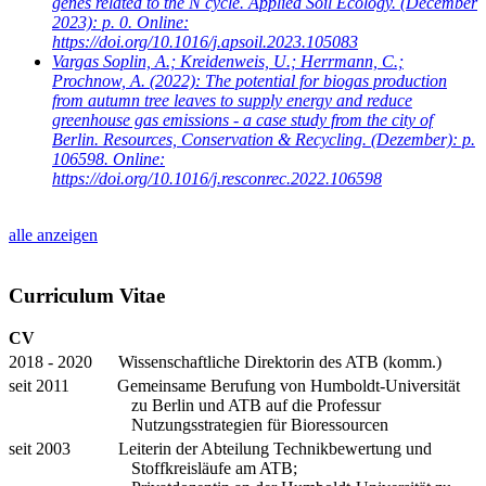
genes related to the N cycle. Applied Soil Ecology. (December
2023): p. 0. Online:
https://doi.org/10.1016/j.apsoil.2023.105083
Vargas Soplin, A.; Kreidenweis, U.; Herrmann, C.;
Prochnow, A.
(2022): The potential for biogas production
from autumn tree leaves to supply energy and reduce
greenhouse gas emissions - a case study from the city of
Berlin. Resources, Conservation & Recycling. (Dezember): p.
106598. Online:
https://doi.org/10.1016/j.resconrec.2022.106598
alle anzeigen
Curriculum Vitae
CV
2018 - 2020 Wissenschaftliche Direktorin des ATB (komm.)
seit 2011 Gemeinsame Berufung von Humboldt-Universität
zu Berlin und ATB auf die Professur
Nutzungsstrategien für Bioressourcen
seit 2003 Leiterin der Abteilung Technikbewertung und
Stoffkreisläufe am ATB;