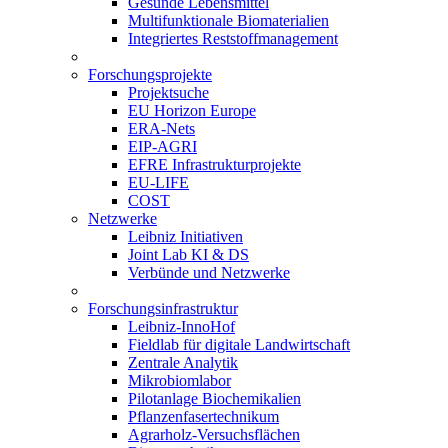
Gesunde Lebensmittel
Multifunktionale Biomaterialien
Integriertes Reststoffmanagement
Forschungsprojekte
Projektsuche
EU Horizon Europe
ERA-Nets
EIP-AGRI
EFRE Infrastrukturprojekte
EU-LIFE
COST
Netzwerke
Leibniz Initiativen
Joint Lab KI & DS
Verbünde und Netzwerke
Forschungsinfrastruktur
Leibniz-InnoHof
Fieldlab für digitale Landwirtschaft
Zentrale Analytik
Mikrobiomlabor
Pilotanlage Biochemikalien
Pflanzenfasertechnikum
Agrarholz-Versuchsflächen