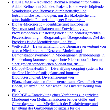
BIOADVAN – Advanced Biomass-Treatment for Value-
Added Refinement Ziel des Projekts ist die wertschöpfende
Verarbeitung von Biomasse durch neuartige und
fortschrittliche Technologien, um das ökologische und
wirtschaftliche Potenzial biogener Ressource…
Biogas-Micronostic – Identifizierung mikrobieller
Systemzustandsindikatoren und Entwicklung von
Prozessmodellen zur störungsfreien und bedarfsgerechten
Prozesssteuerung in Biogasanlagen Übergeordnetes Ziel des
Projektes ist die Identifizierung und Ve…
WetNetBB – Bewirtschaftung und Biomasseverwertung von
nassen Niedermooren: Netz von Modell- und
Demonstrationsvorhaben in Moorregionen Brandenburgs In
Brandenburg kommen ausgedehnte Niedermoorflächen mit
einer großen standörtlichen Vielfalt vor, die …
DCropS4OneHealth-1 – Diversifying cropping systems for
the One Health of soils, plants and humans;
BiodivGesundheit: Diversifizierung von
Pflanzenbausystemen für die gemeinsame Gesundheit von
Böden, Pflanzen und Menschen Die Diversifizierung von
Pfl…
EMeRGE – Entwicklung eines Verfahrens zur gezielten
Minderung von Methanemissionen bei der Gülle- und
Gärrestlagerung mit Möglichkeit der Reaktivierung und
Erhaltung des Gasbildungspotenzials für die