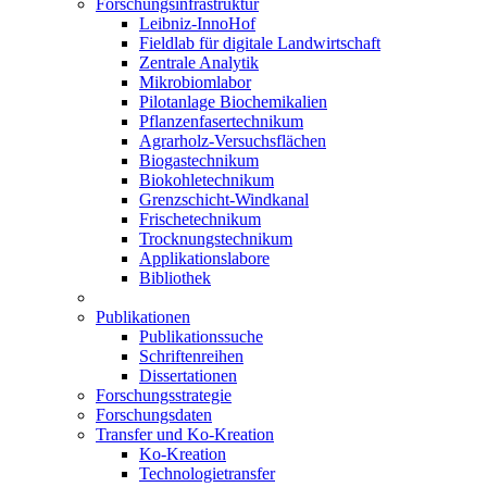
Forschungsinfrastruktur
Leibniz-InnoHof
Fieldlab für digitale Landwirtschaft
Zentrale Analytik
Mikrobiomlabor
Pilotanlage Biochemikalien
Pflanzenfasertechnikum
Agrarholz-Versuchsflächen
Biogastechnikum
Biokohletechnikum
Grenzschicht-Windkanal
Frischetechnikum
Trocknungstechnikum
Applikationslabore
Bibliothek
Publikationen
Publikationssuche
Schriftenreihen
Dissertationen
Forschungsstrategie
Forschungsdaten
Transfer und Ko-Kreation
Ko-Kreation
Technologietransfer