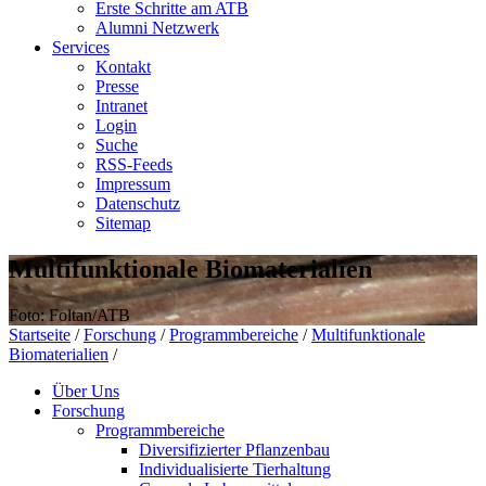
Erste Schritte am ATB
Alumni Netzwerk
Services
Kontakt
Presse
Intranet
Login
Suche
RSS-Feeds
Impressum
Datenschutz
Sitemap
Multifunktionale Biomaterialien
Foto: Foltan/ATB
Startseite
/
Forschung
/
Programmbereiche
/
Multifunktionale
Biomaterialien
/
Über Uns
Forschung
Programmbereiche
Diversifizierter Pflanzenbau
Individualisierte Tierhaltung