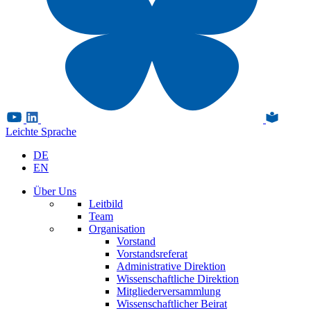
Leichte Sprache
DE
EN
Über Uns
Leitbild
Team
Organisation
Vorstand
Vorstandsreferat
Administrative Direktion
Wissenschaftliche Direktion
Mitgliederversammlung
Wissenschaftlicher Beirat