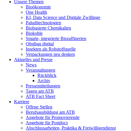
Unsere Themen
Bioökonomie
One Health
KI, Data Science und Digitale Zwillinge
Paluditechnologien
Biobasierte Chemikalien
Biokohle
Smarte, integrierte Bioraffinerien
Obstbau digital
Insekten als Rohstoffquelle
Verpackungen neu denken
Aktuelles und Presse
News
Veranstaltungen
Rückblick
Archiv
Pressemitteilungen
Tagen am ATB
ATB Fact Sheet
Karriere
Offene Stellen
Berufsausbildung am ATB
Angebote für Promovierende
Angebote für Postdocs
Abschlussarbeiten, Praktika & Freiwilligendienst