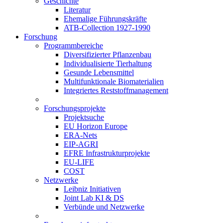
Geschichte
Literatur
Ehemalige Führungskräfte
ATB-Collection 1927-1990
Forschung
Programmbereiche
Diversifizierter Pflanzenbau
Individualisierte Tierhaltung
Gesunde Lebensmittel
Multifunktionale Biomaterialien
Integriertes Reststoffmanagement
Forschungsprojekte
Projektsuche
EU Horizon Europe
ERA-Nets
EIP-AGRI
EFRE Infrastrukturprojekte
EU-LIFE
COST
Netzwerke
Leibniz Initiativen
Joint Lab KI & DS
Verbünde und Netzwerke