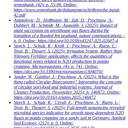
rentenbank. (42): p. 55-99. Online:
https://www.rentenbank.de/dokumente/schriftenreihe-band-
42.pdf
Antonijevic, D.; Hoffmann, M.; Zak, D.; Prochnow, A.;
Dubbert, M.; Schmidt, M.; Augustin, J.
(2025): Impact of
plant succession on greenhouse gas fluxes during the
transition of a flooded fen peatland. nature communications. :
p. 0. Online: https://doi.org/10.1038/s43247-025-02607-4
Storch, L.; Schulz, K.; Kraft, J.; Prochnow, A.; Ruess, L.;
Trost, B.; Theuerl, S.
(2025): Irrigation System, Rather than
Nitrogen Fertilizer application, affects the quantities of
functional genes related to N2O production in potato
cropping. Microorganisms. (4): p. 741. Online:
https://doi.org/10.3390/microorganisms13040741
Jander, W.; Günther, J.; Prochnow, A.
(2025): What is this
thing called Circular Bioeconomy? Integrating the concepts
of circular agri-food and industrial systems. Journal of
Cleaner Production. (November 2025): p. 146872. Online:
https://doi.org/10.1016/j.jclepro.2025.146872
Storch, L.; Schulz, K.; Cerull, E.; Prochnow, A.; Ruess, L.;
Trost, B.; Theuerl, S.
(2025): Full-length sequencing revealed
microbial species indicative for growth stage-dependent N2O
fluxes in potato cropping on a sandy soil in Germany. Applied
Soil Ecology. (212): p. 0. Online: