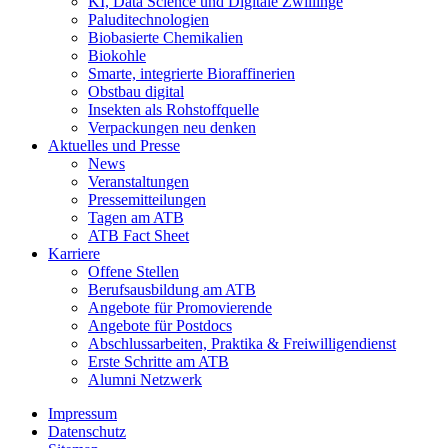
KI, Data Science und Digitale Zwillinge
Paluditechnologien
Biobasierte Chemikalien
Biokohle
Smarte, integrierte Bioraffinerien
Obstbau digital
Insekten als Rohstoffquelle
Verpackungen neu denken
Aktuelles und Presse
News
Veranstaltungen
Pressemitteilungen
Tagen am ATB
ATB Fact Sheet
Karriere
Offene Stellen
Berufsausbildung am ATB
Angebote für Promovierende
Angebote für Postdocs
Abschlussarbeiten, Praktika & Freiwilligendienst
Erste Schritte am ATB
Alumni Netzwerk
Impressum
Datenschutz