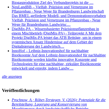
Biogasproduktion Ziel des Verbundprojekts ist die …
NeuLandBB – Vielfalt, Präzision und Vernetzung im
Pflanzenbau - Neue Wege für Brandenburgs Landwirtschaft
Das BMEL-geförderte Modell- und Demonstrationsvorhaben
Vielfalt, Präzision und Vernetzung im Pflanzenbau - Neue
Wege für Brandenburgs Landwirtsc…
DigiMix-PA – Wissensbasierter Präzisionspflanzenbau in
einem Mischbetrieb (DigiMix-PA) - Teilprojekt A Mit dem
Projekt DigiMix-PA leistet das ATB Beiträge, um in einem
systemischen Ansatz Hindernisse auf dem Gebiet der
Digitalisierung der Landwirtsch…
InnoHof – Leibniz-Innovationshof für nachhaltige
Bioökoomie Auf dem Leibniz-Innovationshof für nachhaltige
Bioökonomie werden künftig innovative Konzepte und
Technologien für eine nachhaltige, zirkuläre Bioökonomie
entwickelt und erprobt, indem Landw…
alle anzeigen
Veröffentlichungen
Prochnow, A.; Röber-Terstegen, V.
(2026): Potenziale für die
Bereitstellung, Lagerung und Konservierung von
Moorbiomasse durch landwirtschaftliche Betriebe.