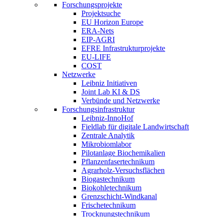
Forschungsprojekte
Projektsuche
EU Horizon Europe
ERA-Nets
EIP-AGRI
EFRE Infrastrukturprojekte
EU-LIFE
COST
Netzwerke
Leibniz Initiativen
Joint Lab KI & DS
Verbünde und Netzwerke
Forschungsinfrastruktur
Leibniz-InnoHof
Fieldlab für digitale Landwirtschaft
Zentrale Analytik
Mikrobiomlabor
Pilotanlage Biochemikalien
Pflanzenfasertechnikum
Agrarholz-Versuchsflächen
Biogastechnikum
Biokohletechnikum
Grenzschicht-Windkanal
Frischetechnikum
Trocknungstechnikum