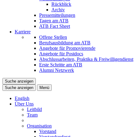
Rückblick
Archiv
Pressemitteilungen
Tagen am ATB
ATB Fact Sheet
Karriere
Offene Stellen
Berufsausbildung am ATB
Angebote für Promovierende
Angebote für Postdocs
Abschlussarbeiten, Praktika & Freiwilligendienst
Erste Schritte am ATB
Alumni Netzwerk
Suche anzeigen
Suche anzeigen
Menü
English
Über Uns
Leitbild
Team
Organisation
Vorstand
Vorstandsreferat