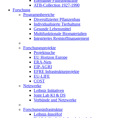
Ehemalige Führungskräfte
ATB-Collection 1927-1990
Forschung
Programmbereiche
Diversifizierter Pflanzenbau
Individualisierte Tierhaltung
Gesunde Lebensmittel
Multifunktionale Biomaterialien
Integriertes Reststoffmanagement
Forschungsprojekte
Projektsuche
EU Horizon Europe
ERA-Nets
EIP-AGRI
EFRE Infrastrukturprojekte
EU-LIFE
COST
Netzwerke
Leibniz Initiativen
Joint Lab KI & DS
Verbünde und Netzwerke
Forschungsinfrastruktur
Leibniz-InnoHof