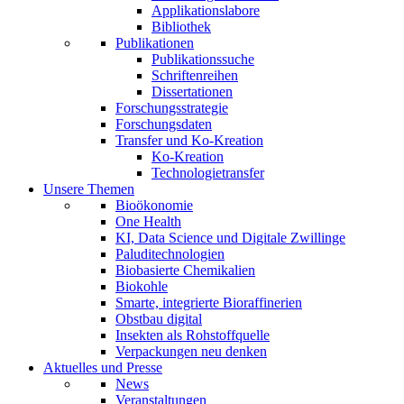
Applikationslabore
Bibliothek
Publikationen
Publikationssuche
Schriftenreihen
Dissertationen
Forschungsstrategie
Forschungsdaten
Transfer und Ko-Kreation
Ko-Kreation
Technologietransfer
Unsere Themen
Bioökonomie
One Health
KI, Data Science und Digitale Zwillinge
Paluditechnologien
Biobasierte Chemikalien
Biokohle
Smarte, integrierte Bioraffinerien
Obstbau digital
Insekten als Rohstoffquelle
Verpackungen neu denken
Aktuelles und Presse
News
Veranstaltungen