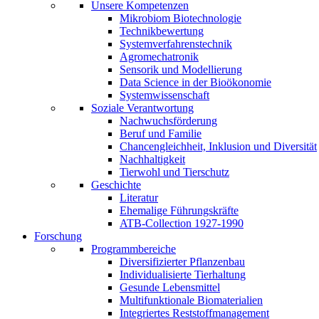
Unsere Kompetenzen
Mikrobiom Biotechnologie
Technikbewertung
Systemverfahrenstechnik
Agromechatronik
Sensorik und Modellierung
Data Science in der Bioökonomie
Systemwissenschaft
Soziale Verantwortung
Nachwuchsförderung
Beruf und Familie
Chancengleichheit, Inklusion und Diversität
Nachhaltigkeit
Tierwohl und Tierschutz
Geschichte
Literatur
Ehemalige Führungskräfte
ATB-Collection 1927-1990
Forschung
Programmbereiche
Diversifizierter Pflanzenbau
Individualisierte Tierhaltung
Gesunde Lebensmittel
Multifunktionale Biomaterialien
Integriertes Reststoffmanagement