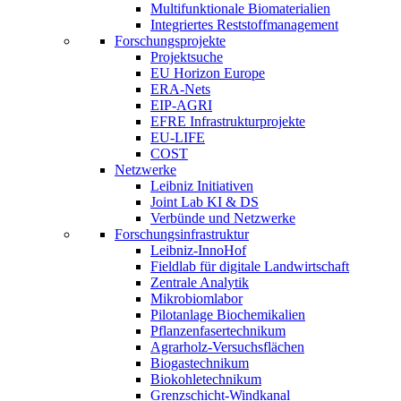
Multifunktionale Biomaterialien
Integriertes Reststoffmanagement
Forschungsprojekte
Projektsuche
EU Horizon Europe
ERA-Nets
EIP-AGRI
EFRE Infrastrukturprojekte
EU-LIFE
COST
Netzwerke
Leibniz Initiativen
Joint Lab KI & DS
Verbünde und Netzwerke
Forschungsinfrastruktur
Leibniz-InnoHof
Fieldlab für digitale Landwirtschaft
Zentrale Analytik
Mikrobiomlabor
Pilotanlage Biochemikalien
Pflanzenfasertechnikum
Agrarholz-Versuchsflächen
Biogastechnikum
Biokohletechnikum
Grenzschicht-Windkanal