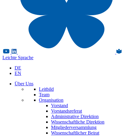
Leichte Sprache
DE
EN
Über Uns
Leitbild
Team
Organisation
Vorstand
Vorstandsreferat
Administrative Direktion
Wissenschaftliche Direktion
Mitgliederversammlung
Wissenschaftlicher Beirat