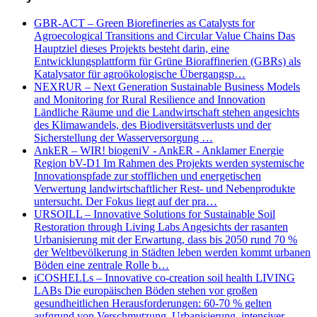
GBR-ACT – Green Biorefineries as Catalysts for
Agroecological Transitions and Circular Value Chains Das
Hauptziel dieses Projekts besteht darin, eine
Entwicklungsplattform für Grüne Bioraffinerien (GBRs) als
Katalysator für agroökologische Übergangsp…
NEXRUR – Next Generation Sustainable Business Models
and Monitoring for Rural Resilience and Innovation
Ländliche Räume und die Landwirtschaft stehen angesichts
des Klimawandels, des Biodiversitätsverlusts und der
Sicherstellung der Wasserversorgung …
AnkER – WIR! biogeniV - AnkER - Anklamer Energie
Region bV-D1 Im Rahmen des Projekts werden systemische
Innovationspfade zur stofflichen und energetischen
Verwertung landwirtschaftlicher Rest- und Nebenprodukte
untersucht. Der Fokus liegt auf der pra…
URSOILL – Innovative Solutions for Sustainable Soil
Restoration through Living Labs Angesichts der rasanten
Urbanisierung mit der Erwartung, dass bis 2050 rund 70 %
der Weltbevölkerung in Städten leben werden kommt urbanen
Böden eine zentrale Rolle b…
iCOSHELLs – Innovative co-creation soil health LIVING
LABs Die europäischen Böden stehen vor großen
gesundheitlichen Herausforderungen: 60-70 % gelten
aufgrund von Verschmutzung, Urbanisierung, intensiver