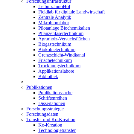
Forschungsinfrastruktur
Leibniz-InnoHof
Fieldlab für digitale Landwirtschaft
Zentrale Analytik
Mikrobiomlabor
Pilotanlage Biochemikalien
Pflanzenfasertechnikum
Agrarholz-Versuchsflächen
Biogastechnikum
Biokohletechnikum
Grenzschicht-Windkanal
Frischetechnikum
Trocknungstechnikum
Applikationslabore
Bibliothek
Publikationen
Publikationssuche
Schriftenreihen
Dissertationen
Forschungsstrategie
Forschungsdaten
Transfer und Ko-Kreation
Ko-Kreation
Technologietransfer