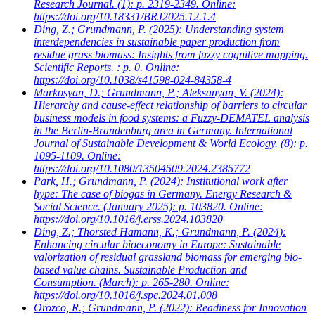
Research Journal. (1): p. 2319-2349. Online:
https://doi.org/10.18331/BRJ2025.12.1.4
Ding, Z.; Grundmann, P.
(2025): Understanding system
interdependencies in sustainable paper production from
residue grass biomass: Insights from fuzzy cognitive mapping.
Scientific Reports. : p. 0. Online:
https://doi.org/10.1038/s41598-024-84358-4
Markosyan, D.; Grundmann, P.; Aleksanyan, V.
(2024):
Hierarchy and cause-effect relationship of barriers to circular
business models in food systems: a Fuzzy-DEMATEL analysis
in the Berlin-Brandenburg area in Germany. International
Journal of Sustainable Development & World Ecology. (8): p.
1095-1109. Online:
https://doi.org/10.1080/13504509.2024.2385772
Park, H.; Grundmann, P.
(2024): Institutional work after
hype: The case of biogas in Germany. Energy Research &
Social Science. (January 2025): p. 103820. Online:
https://doi.org/10.1016/j.erss.2024.103820
Ding, Z.; Thorsted Hamann, K.; Grundmann, P.
(2024):
Enhancing circular bioeconomy in Europe: Sustainable
valorization of residual grassland biomass for emerging bio-
based value chains. Sustainable Production and
Consumption. (March): p. 265-280. Online:
https://doi.org/10.1016/j.spc.2024.01.008
Orozco, R.; Grundmann, P.
(2022): Readiness for Innovation