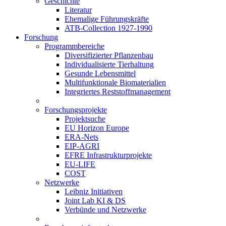
Geschichte
Literatur
Ehemalige Führungskräfte
ATB-Collection 1927-1990
Forschung
Programmbereiche
Diversifizierter Pflanzenbau
Individualisierte Tierhaltung
Gesunde Lebensmittel
Multifunktionale Biomaterialien
Integriertes Reststoffmanagement
Forschungsprojekte
Projektsuche
EU Horizon Europe
ERA-Nets
EIP-AGRI
EFRE Infrastrukturprojekte
EU-LIFE
COST
Netzwerke
Leibniz Initiativen
Joint Lab KI & DS
Verbünde und Netzwerke