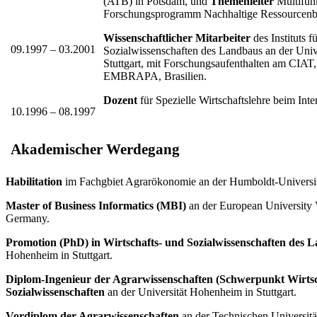
(ATB) in Potsdam, und
Themenleiter
Multifunk
Forschungsprogramm Nachhaltige Ressourcenbe
Wissenschaftlicher Mitarbeiter
des Instituts f
09.1997 – 03.2001
Sozialwissenschaften des Landbaus an der Uni
Stuttgart, mit Forschungsaufenthalten am CIAT
EMBRAPA, Brasilien.
Dozent
für Spezielle Wirtschaftslehre beim Inte
10.1996 – 08.1997
Akademischer Werdegang
Habilitation
im Fachgbiet Agrarökonomie an der Humboldt-Universitä
Master of Business Informati
cs (MBI)
an der European University V
Germany.
Promotion (PhD) in Wirtschafts- und Sozialwissenschaften des 
Hohenheim in Stuttgart.
Diplom-Ingenieur der Agrarwissenschaften (Schwerpunkt Wirtsc
Sozialwissenschaften
an der Universität Hohenheim in Stuttgart.
Vordiplom der Agrarwissenschaften
an der Technischen Universit