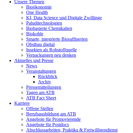
Unsere Themen
Bioökonomie
One Health
KI, Data Science und Digitale Zwillinge
Paluditechnologien
Biobasierte Chemikalien
Biokohle
Smarte, integrierte Bioraffinerien
Obstbau digital
Insekten als Rohstoffquelle
Verpackungen neu denken
Aktuelles und Presse
News
Veranstaltungen
Rückblick
Archiv
Pressemitteilungen
Tagen am ATB
ATB Fact Sheet
Karriere
Offene Stellen
Berufsausbildung am ATB
Angebote für Promovierende
Angebote für Postdocs
Abschlussarbeiten, Praktika & Freiwilligendienst