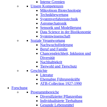
Interne Gremien
Unsere Kompetenzen
Mikrobiom Biotechnologie
Technikbewertung
Systemverfahrenstechnik
Agromechatronik
Sensorik und Modellierung
Data Science in der Bioökonomie
Systemwissenschaft
Soziale Verantwortung
Nachwuchsförderung
Beruf und Familie
Chancengleichheit, Inklusion und
Diversität
Nachhaltigkeit
Tierwohl und Tierschutz
Geschichte
Literatur
Ehemalige Führungskräfte
ATB-Collection 1927-1990
Forschung
Programmbereiche
Diversifizierter Pflanzenbau
Individualisierte Tierhaltung
Gesunde Lebensmittel