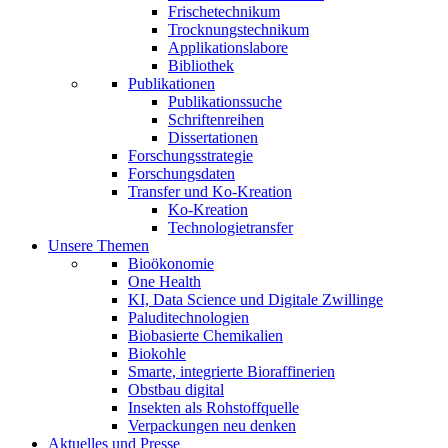
Frischetechnikum
Trocknungstechnikum
Applikationslabore
Bibliothek
Publikationen
Publikationssuche
Schriftenreihen
Dissertationen
Forschungsstrategie
Forschungsdaten
Transfer und Ko-Kreation
Ko-Kreation
Technologietransfer
Unsere Themen
Bioökonomie
One Health
KI, Data Science und Digitale Zwillinge
Paluditechnologien
Biobasierte Chemikalien
Biokohle
Smarte, integrierte Bioraffinerien
Obstbau digital
Insekten als Rohstoffquelle
Verpackungen neu denken
Aktuelles und Presse