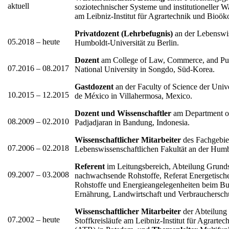
aktuell
soziotechnischer Systeme und institutioneller 
am Leibniz-Institut für Agrartechnik und Bioö
Privatdozent (Lehrbefugnis)
an der Lebenswis
05.2018 – heute
Humboldt-Universität zu Berlin.
Dozent
am College of Law, Commerce, and Pub
07.2016 – 08.2017
National University in Songdo, Süd-Korea.
Gastdozent
an der Faculty of Science der Uni
10.2015 – 12.2015
de México in Villahermosa, Mexico.
Dozent und Wissenschaftler
am Department of
08.2009 – 02.2010
Padjadjaran in Bandung, Indonesia.
Wissenschaftlicher Mitarbeiter
des Fachgebi
07.2006 – 02.2018
Lebenswissenschaftlichen Fakultät an der Humbo
Referent
im Leitungsbereich, Abteilung Grund
09.2007 – 03.2008
nachwachsende Rohstoffe, Referat Energetisc
Rohstoffe und Energieangelegenheiten beim Bu
Ernährung, Landwirtschaft und Verbraucherschu
Wissenschaftlicher Mitarbeiter
der Abteilung
07.2002 – heute
Stoffkreisläufe am Leibniz-Institut für Agrart