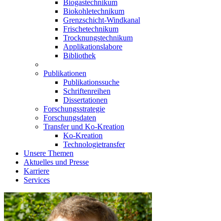
Biogastechnikum
Biokohletechnikum
Grenzschicht-Windkanal
Frischetechnikum
Trocknungstechnikum
Applikationslabore
Bibliothek
Publikationen
Publikationssuche
Schriftenreihen
Dissertationen
Forschungsstrategie
Forschungsdaten
Transfer und Ko-Kreation
Ko-Kreation
Technologietransfer
Unsere Themen
Aktuelles und Presse
Karriere
Services