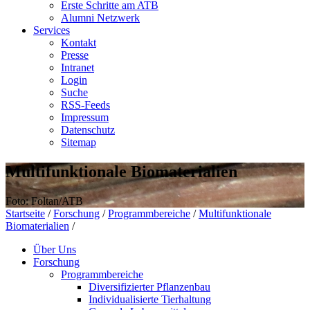
Erste Schritte am ATB
Alumni Netzwerk
Services
Kontakt
Presse
Intranet
Login
Suche
RSS-Feeds
Impressum
Datenschutz
Sitemap
Multifunktionale Biomaterialien
Foto: Foltan/ATB
Startseite
/
Forschung
/
Programmbereiche
/
Multifunktionale
Biomaterialien
/
Über Uns
Forschung
Programmbereiche
Diversifizierter Pflanzenbau
Individualisierte Tierhaltung