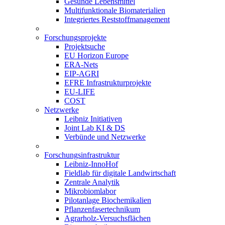
Gesunde Lebensmittel
Multifunktionale Biomaterialien
Integriertes Reststoffmanagement
Forschungsprojekte
Projektsuche
EU Horizon Europe
ERA-Nets
EIP-AGRI
EFRE Infrastrukturprojekte
EU-LIFE
COST
Netzwerke
Leibniz Initiativen
Joint Lab KI & DS
Verbünde und Netzwerke
Forschungsinfrastruktur
Leibniz-InnoHof
Fieldlab für digitale Landwirtschaft
Zentrale Analytik
Mikrobiomlabor
Pilotanlage Biochemikalien
Pflanzenfasertechnikum
Agrarholz-Versuchsflächen