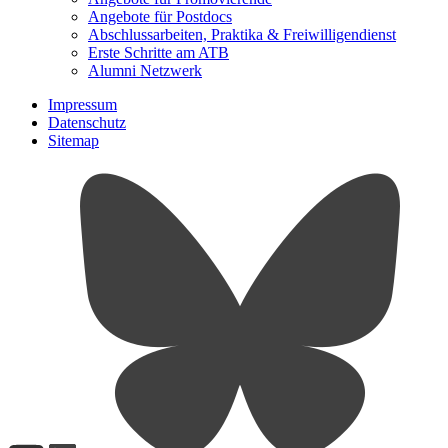
Angebote für Postdocs
Abschlussarbeiten, Praktika & Freiwilligendienst
Erste Schritte am ATB
Alumni Netzwerk
Impressum
Datenschutz
Sitemap