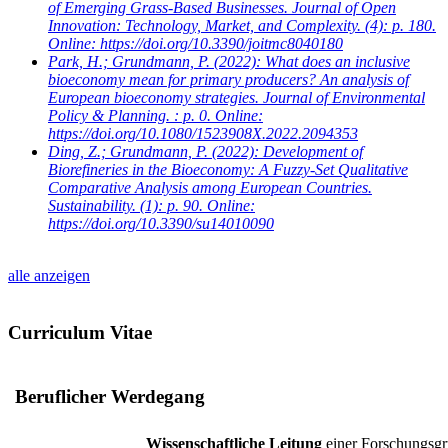
of Emerging Grass-Based Businesses. Journal of Open
Innovation: Technology, Market, and Complexity. (4): p. 180.
Online: https://doi.org/10.3390/joitmc8040180
Park, H.; Grundmann, P.
(2022): What does an inclusive
bioeconomy mean for primary producers? An analysis of
European bioeconomy strategies. Journal of Environmental
Policy & Planning. : p. 0. Online:
https://doi.org/10.1080/1523908X.2022.2094353
Ding, Z.; Grundmann, P.
(2022): Development of
Biorefineries in the Bioeconomy: A Fuzzy-Set Qualitative
Comparative Analysis among European Countries.
Sustainability. (1): p. 90. Online:
https://doi.org/10.3390/su14010090
alle anzeigen
Curriculum Vitae
Beruflicher Werdegang
Wissenschaftliche Leitung
einer Forschungsgr