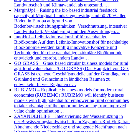
Landwirtschaft und Klimawandel als ungesund. …
MarginUp! – Raising the bio-based industrial feedstock
capacity of Marginal Lands Gegenwärtig sind 60-70 % aller
Böden in Europa aufgrund von
Bodenbewirtschaftungspraktiken, Verschmutzung, intensiver
Landwirtschaft, Verstädterung und den Auswirkungen…
InnoHof – Leibniz-Innovationshof für nachhaltige
Bioökoomie Auf dem Leibniz-Innovationshof für nachhaltige
Bioökonomie werden künftig innovative Konzepte und
Technologien für eine nachhaltige, zirkuläre Bioökonomie
entwickelt und erprobt, indem Landw…
GO-GRASS – Grass-based circular business models for rural
agri-food value chains (GO-GRASS) Das Hauptziel von GO-
GRASS ist es, neue Geschäftsmodelle auf der Grundlage von
Grünland und Grünschnitt in ländlichen Räumen zu
entwickeln. In vier Regionen d…
RUBIZMO – Replicable business models for modern rural
economies (RUBIZMO) RUBIZMO will identify business
models with high potential for empowering rural communities
to take advantage of the opportunities arising from improved
value chain optimisation…
ZAYANDEHLIFE – Intensivierung der Wassernutzung in
der Bewässerungslandwirtschaft am Zayandeh-Rud Fluß, Iran
Abnehmende Niederschläge und steigende Nachfragen nach