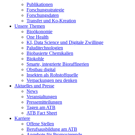
Publikationen
Forschungsstrategie
Forschungsdaten
Transfer und Ko-Kreation
Unsere Themen
Bioökonomie
One Health
KI, Data Science und Digitale Zwillinge
Paluditechnologien
Biobasierte Chemikalien
Biokohle
Smarte, integrierte Bioraffinerien
Obstbau digital
Insekten als Rohstoffquelle
Verpackungen neu denken
Aktuelles und Presse
News
Veranstaltungen
Pressemitteilungen
Tagen am ATB
ATB Fact Sheet
Karriere
Offene Stellen
Berufsausbildung am ATB
Angebote für Promovierende