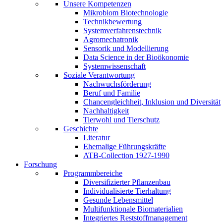
Unsere Kompetenzen
Mikrobiom Biotechnologie
Technikbewertung
Systemverfahrenstechnik
Agromechatronik
Sensorik und Modellierung
Data Science in der Bioökonomie
Systemwissenschaft
Soziale Verantwortung
Nachwuchsförderung
Beruf und Familie
Chancengleichheit, Inklusion und Diversität
Nachhaltigkeit
Tierwohl und Tierschutz
Geschichte
Literatur
Ehemalige Führungskräfte
ATB-Collection 1927-1990
Forschung
Programmbereiche
Diversifizierter Pflanzenbau
Individualisierte Tierhaltung
Gesunde Lebensmittel
Multifunktionale Biomaterialien
Integriertes Reststoffmanagement