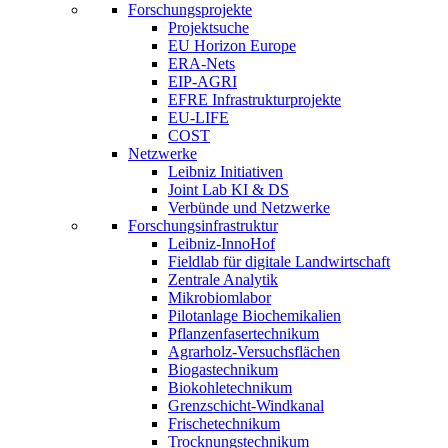
Forschungsprojekte
Projektsuche
EU Horizon Europe
ERA-Nets
EIP-AGRI
EFRE Infrastrukturprojekte
EU-LIFE
COST
Netzwerke
Leibniz Initiativen
Joint Lab KI & DS
Verbünde und Netzwerke
Forschungsinfrastruktur
Leibniz-InnoHof
Fieldlab für digitale Landwirtschaft
Zentrale Analytik
Mikrobiomlabor
Pilotanlage Biochemikalien
Pflanzenfasertechnikum
Agrarholz-Versuchsflächen
Biogastechnikum
Biokohletechnikum
Grenzschicht-Windkanal
Frischetechnikum
Trocknungstechnikum