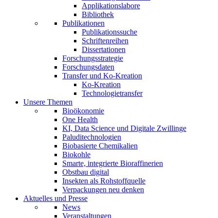
Applikationslabore
Bibliothek
Publikationen
Publikationssuche
Schriftenreihen
Dissertationen
Forschungsstrategie
Forschungsdaten
Transfer und Ko-Kreation
Ko-Kreation
Technologietransfer
Unsere Themen
Bioökonomie
One Health
KI, Data Science und Digitale Zwillinge
Paluditechnologien
Biobasierte Chemikalien
Biokohle
Smarte, integrierte Bioraffinerien
Obstbau digital
Insekten als Rohstoffquelle
Verpackungen neu denken
Aktuelles und Presse
News
Veranstaltungen