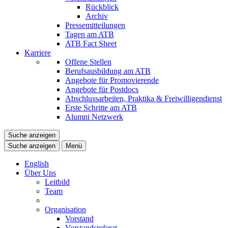
Rückblick
Archiv
Pressemitteilungen
Tagen am ATB
ATB Fact Sheet
Karriere
Offene Stellen
Berufsausbildung am ATB
Angebote für Promovierende
Angebote für Postdocs
Abschlussarbeiten, Praktika & Freiwilligendienst
Erste Schritte am ATB
Alumni Netzwerk
Suche anzeigen
Suche anzeigen
Menü
English
Über Uns
Leitbild
Team
Organisation
Vorstand
Vorstandsreferat