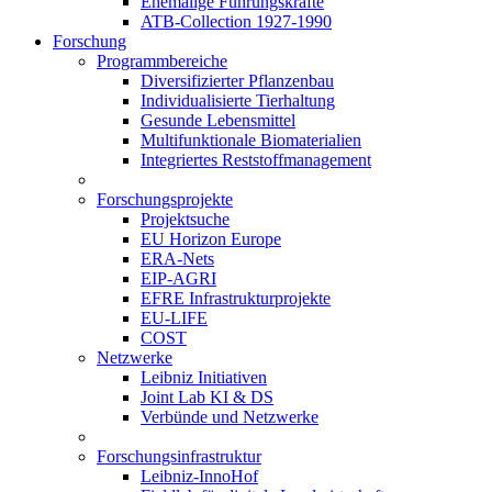
Ehemalige Führungskräfte
ATB-Collection 1927-1990
Forschung
Programmbereiche
Diversifizierter Pflanzenbau
Individualisierte Tierhaltung
Gesunde Lebensmittel
Multifunktionale Biomaterialien
Integriertes Reststoffmanagement
Forschungsprojekte
Projektsuche
EU Horizon Europe
ERA-Nets
EIP-AGRI
EFRE Infrastrukturprojekte
EU-LIFE
COST
Netzwerke
Leibniz Initiativen
Joint Lab KI & DS
Verbünde und Netzwerke
Forschungsinfrastruktur
Leibniz-InnoHof