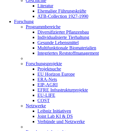
Geschichte
Literatur
Ehemalige Führungskräfte
ATB-Collection 1927-1990
Forschung
Programmbereiche
Diversifizierter Pflanzenbau
Individualisierte Tierhaltung
Gesunde Lebensmittel
Multifunktionale Biomaterialien
Integriertes Reststoffmanagement
Forschungsprojekte
Projektsuche
EU Horizon Europe
ERA-Nets
EIP-AGRI
EFRE Infrastrukturprojekte
EU-LIFE
COST
Netzwerke
Leibniz Initiativen
Joint Lab KI & DS
Verbünde und Netzwerke