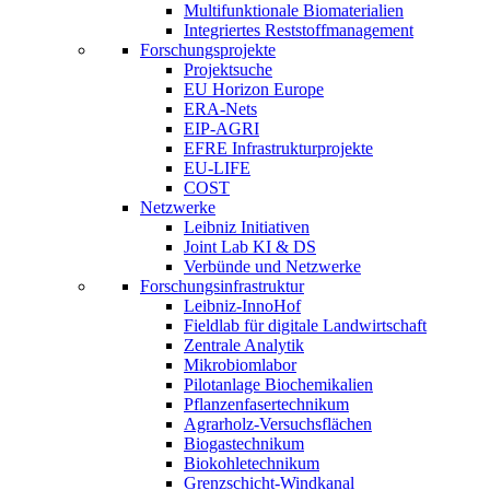
Multifunktionale Biomaterialien
Integriertes Reststoffmanagement
Forschungsprojekte
Projektsuche
EU Horizon Europe
ERA-Nets
EIP-AGRI
EFRE Infrastrukturprojekte
EU-LIFE
COST
Netzwerke
Leibniz Initiativen
Joint Lab KI & DS
Verbünde und Netzwerke
Forschungsinfrastruktur
Leibniz-InnoHof
Fieldlab für digitale Landwirtschaft
Zentrale Analytik
Mikrobiomlabor
Pilotanlage Biochemikalien
Pflanzenfasertechnikum
Agrarholz-Versuchsflächen
Biogastechnikum
Biokohletechnikum
Grenzschicht-Windkanal