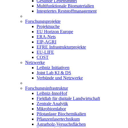
Gesunde Lebensmittel
Multifunktionale Biomaterialien
Integriertes Reststoffmanagement
Forschungsprojekte
Projektsuche
EU Horizon Europe
ERA-Nets
EIP-AGRI
EFRE Infrastrukturprojekte
EU-LIFE
COST
Netzwerke
Leibniz Initiativen
Joint Lab KI & DS
Verbünde und Netzwerke
Forschungsinfrastruktur
Leibniz-InnoHof
Fieldlab für digitale Landwirtschaft
Zentrale Analytik
Mikrobiomlabor
Pilotanlage Biochemikalien
Pflanzenfasertechnikum
Agrarholz-Versuchsflächen