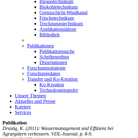
Biogastechnikum
Biokohletechnikum
Grenzschicht-Windkanal
Frischetechnikum
Trocknungstechnikum
Applikationslabore
Bibliothek
Publikationen
Publikationssuche
Schriftenreihen
Dissertationen
Forschungsstrategie
Forschungsdaten
Transfer und Ko-Kreation
Ko-Kreation
Technologietransfer
Unsere Themen
Aktuelles und Presse
Karriere
Services
Publikation
Drastig, K.
(2011): Wassermanagement und Effizienz bei
Agrargütern verbessern. VDL-Journal. p. 8-9.