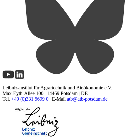
Leibniz-Institut für Agrartechnik und Bioökonomie e.V.
Max-Eyth-Allee 100 | 14469 Potsdam | DE
Tel.
+49 (0)331 5699 0
| E-Mail
atb@
atb-potsdam.de