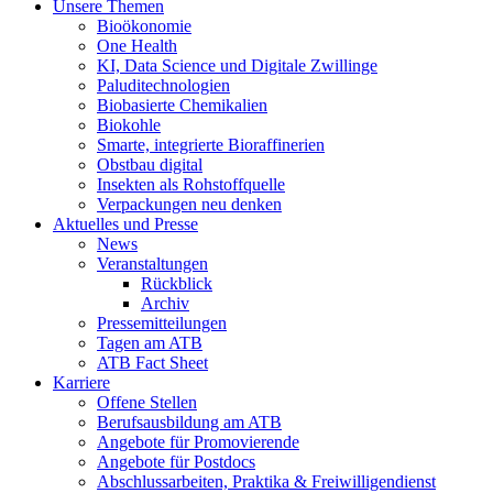
Unsere Themen
Bioökonomie
One Health
KI, Data Science und Digitale Zwillinge
Paluditechnologien
Biobasierte Chemikalien
Biokohle
Smarte, integrierte Bioraffinerien
Obstbau digital
Insekten als Rohstoffquelle
Verpackungen neu denken
Aktuelles und Presse
News
Veranstaltungen
Rückblick
Archiv
Pressemitteilungen
Tagen am ATB
ATB Fact Sheet
Karriere
Offene Stellen
Berufsausbildung am ATB
Angebote für Promovierende
Angebote für Postdocs
Abschlussarbeiten, Praktika & Freiwilligendienst