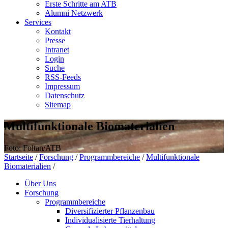
Erste Schritte am ATB
Alumni Netzwerk
Services
Kontakt
Presse
Intranet
Login
Suche
RSS-Feeds
Impressum
Datenschutz
Sitemap
Multifunktionale Biomaterialien
Foto: Foltan/ATB
Startseite
/
Forschung
/
Programmbereiche
/
Multifunktionale
Biomaterialien
/
Über Uns
Forschung
Programmbereiche
Diversifizierter Pflanzenbau
Individualisierte Tierhaltung