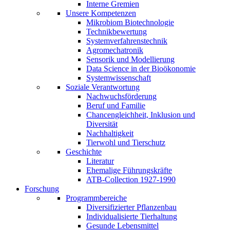
Interne Gremien
Unsere Kompetenzen
Mikrobiom Biotechnologie
Technikbewertung
Systemverfahrenstechnik
Agromechatronik
Sensorik und Modellierung
Data Science in der Bioökonomie
Systemwissenschaft
Soziale Verantwortung
Nachwuchsförderung
Beruf und Familie
Chancengleichheit, Inklusion und
Diversität
Nachhaltigkeit
Tierwohl und Tierschutz
Geschichte
Literatur
Ehemalige Führungskräfte
ATB-Collection 1927-1990
Forschung
Programmbereiche
Diversifizierter Pflanzenbau
Individualisierte Tierhaltung
Gesunde Lebensmittel