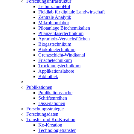
Forschungsinfrastruktur
Leibniz-InnoHof
Fieldlab für digitale Landwirtschaft
Zentrale Analytik
Mikrobiomlabor
Pilotanlage Biochemikalien
Pflanzenfasertechnikum
Agrarholz-Versuchsflächen
Biogastechnikum
Biokohletechnikum
Grenzschicht-Windkanal
Frischetechnikum
Trocknungstechnikum
Applikationslabore
Bibliothek
Publikationen
Publikationssuche
Schriftenreihen
Dissertationen
Forschungsstrategie
Forschungsdaten
Transfer und Ko-Kreation
Ko-Kreation
Technologietransfer