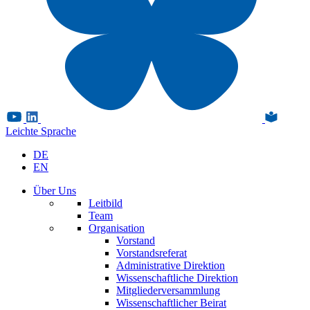
Leichte Sprache
DE
EN
Über Uns
Leitbild
Team
Organisation
Vorstand
Vorstandsreferat
Administrative Direktion
Wissenschaftliche Direktion
Mitgliederversammlung
Wissenschaftlicher Beirat