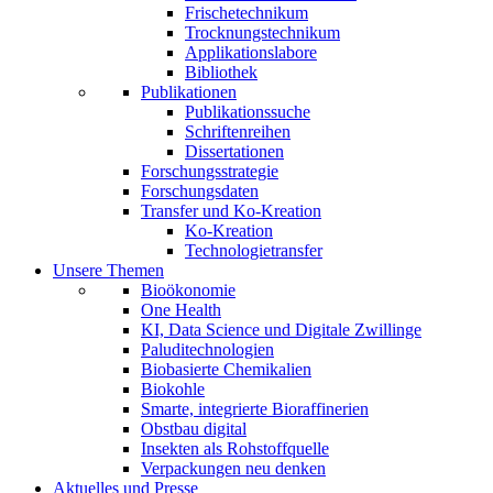
Frischetechnikum
Trocknungstechnikum
Applikationslabore
Bibliothek
Publikationen
Publikationssuche
Schriftenreihen
Dissertationen
Forschungsstrategie
Forschungsdaten
Transfer und Ko-Kreation
Ko-Kreation
Technologietransfer
Unsere Themen
Bioökonomie
One Health
KI, Data Science und Digitale Zwillinge
Paluditechnologien
Biobasierte Chemikalien
Biokohle
Smarte, integrierte Bioraffinerien
Obstbau digital
Insekten als Rohstoffquelle
Verpackungen neu denken
Aktuelles und Presse