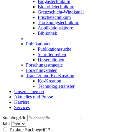
Biogastechnikum
Biokohletechnikum
Grenzschicht-Windkanal
Frischetechnikum
Trocknungstechnikum
Applikationslabore
Bibliothek
Publikationen
Publikationssuche
Schriftenreihen
Dissertationen
Forschungsstrategie
Forschungsdaten
Transfer und Ko-Kreation
Ko-Kreation
Technologietransfer
Unsere Themen
Aktuelles und Presse
Karriere
Services
Suchbegriffe
Jahr
Exakter Suchbegriff
?