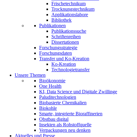
Frischetechnikum
Trocknungstechnikum
Applikationslabore
Bibliothek
Publikationen
Publikationssuche
Schriftenreihen
Dissertationen
Forschungsstrategie
Forschungsdaten
Transfer und Ko-Kreation
Ko-Kreation
Technologietransfer
Unsere Themen
Bioökonomie
One Health
KI, Data Science und Digitale Zwillinge
Paluditechnologien
Biobasierte Chemikalien
Biokohle
Smarte, integrierte Bioraffinerien
Obstbau digital
Insekten als Rohstoffquelle
Verpackungen neu denken
Aktuelles und Presse