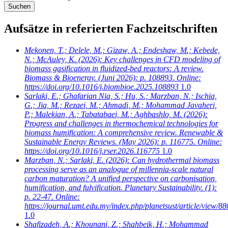
Aufsätze in referierten Fachzeitschriften
Mekonen, T.; Delele, M.; Gizaw, A.; Endeshaw, M.; Kebede,
N.; McAuley, K.
(2026): Key challenges in CFD modeling of
biomass gasification in fluidized-bed reactors: A review.
Biomass & Bioenergy. (Juni 2026): p. 108893. Online:
https://doi.org/10.1016/j.biombioe.2025.108893
1.0
Sarlaki, E.; Ghafarian Nia, S.; Hu, S.; Marzban, N.; Ischia,
G.; Jia, M.; Rezaei, M.; Ahmadi, M.; Mohammad Javaheri,
P.; Malekian, A.; Tabatabaei, M.; Aghbashlo, M.
(2026):
Progress and challenges in thermochemical technologies for
biomass humification: A comprehensive review. Renewable &
Sustainable Energy Reviews. (May 2026): p. 116775. Online:
https://doi.org/10.1016/j.rser.2026.116775
1.0
Marzban, N.; Sarlaki, E.
(2026): Can hydrothermal biomass
processing serve as an analogue of millennia-scale natural
carbon maturation? A unified perspective on carbonisation,
humification, and fulvification. Planetary Sustainability. (1):
p. 22-47. Online:
https://journal.umt.edu.my/index.php/planetsust/article/view/88
1.0
Shafizadeh, A.; Khounani, Z.; Shahbeik, H.; Mohammad