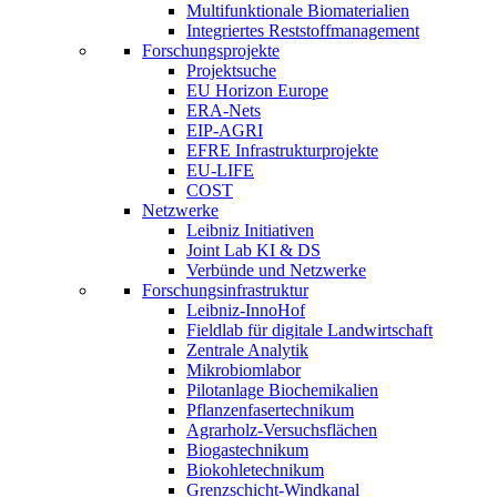
Multifunktionale Biomaterialien
Integriertes Reststoffmanagement
Forschungsprojekte
Projektsuche
EU Horizon Europe
ERA-Nets
EIP-AGRI
EFRE Infrastrukturprojekte
EU-LIFE
COST
Netzwerke
Leibniz Initiativen
Joint Lab KI & DS
Verbünde und Netzwerke
Forschungsinfrastruktur
Leibniz-InnoHof
Fieldlab für digitale Landwirtschaft
Zentrale Analytik
Mikrobiomlabor
Pilotanlage Biochemikalien
Pflanzenfasertechnikum
Agrarholz-Versuchsflächen
Biogastechnikum
Biokohletechnikum
Grenzschicht-Windkanal