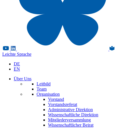
Leichte Sprache
DE
EN
Über Uns
Leitbild
Team
Organisation
Vorstand
Vorstandsreferat
Administrative Direktion
Wissenschaftliche Direktion
Mitgliederversammlung
Wissenschaftlicher Beirat