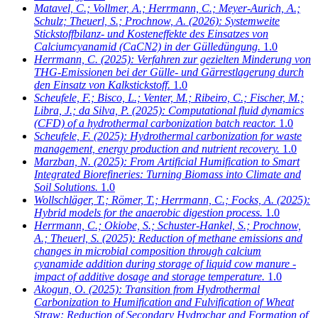
Matavel, C.; Vollmer, A.; Herrmann, C.; Meyer-Aurich, A.;
Schulz; Theuerl, S.; Prochnow, A.
(2026): Systemweite
Stickstoffbilanz- und Kosteneffekte des Einsatzes von
Calciumcyanamid (CaCN2) in der Gülledüngung.
1.0
Herrmann, C.
(2025): Verfahren zur gezielten Minderung von
THG-Emissionen bei der Gülle- und Gärrestlagerung durch
den Einsatz von Kalkstickstoff.
1.0
Scheufele, F.; Bisco, L.; Venter, M.; Ribeiro, C.; Fischer, M.;
Libra, J.; da Silva, P.
(2025): Computational fluid dynamics
(CFD) of a hydrothermal carbonization batch reactor.
1.0
Scheufele, F.
(2025): Hydrothermal carbonization for waste
management, energy production and nutrient recovery.
1.0
Marzban, N.
(2025): From Artificial Humification to Smart
Integrated Biorefineries: Turning Biomass into Climate and
Soil Solutions.
1.0
Wollschläger, T.; Römer, T.; Herrmann, C.; Focks, A.
(2025):
Hybrid models for the anaerobic digestion process.
1.0
Herrmann, C.; Okiobe, S.; Schuster-Hankel, S.; Prochnow,
A.; Theuerl, S.
(2025): Reduction of methane emissions and
changes in microbial composition through calcium
cyanamide addition during storage of liquid cow manure -
impact of additive dosage and storage temperature.
1.0
Akogun, O.
(2025): Transition from Hydrothermal
Carbonization to Humification and Fulvification of Wheat
Straw: Reduction of Secondary Hydrochar and Formation of