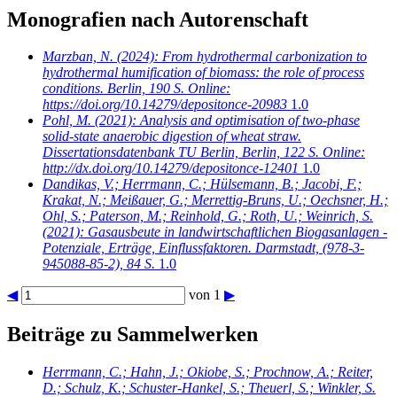
Monografien nach Autorenschaft
Marzban, N.
(2024): From hydrothermal carbonization to
hydrothermal humification of biomass: the role of process
conditions. Berlin, 190 S. Online:
https://doi.org/10.14279/depositonce-20983
1.0
Pohl, M.
(2021): Analysis and optimisation of two-phase
solid-state anaerobic digestion of wheat straw.
Dissertationsdatenbank TU Berlin, Berlin, 122 S. Online:
http://dx.doi.org/10.14279/depositonce-12401
1.0
Dandikas, V.; Herrmann, C.; Hülsemann, B.; Jacobi, F.;
Krakat, N.; Meißauer, G.; Merrettig-Bruns, U.; Oechsner, H.;
Ohl, S.; Paterson, M.; Reinhold, G.; Roth, U.; Weinrich, S.
(2021): Gasausbeute in landwirtschaftlichen Biogasanlagen -
Potenziale, Erträge, Einflussfaktoren. Darmstadt, (978-3-
945088-85-2), 84 S.
1.0
◀
von 1
▶
Beiträge zu Sammelwerken
Herrmann, C.; Hahn, J.; Okiobe, S.; Prochnow, A.; Reiter,
D.; Schulz, K.; Schuster-Hankel, S.; Theuerl, S.; Winkler, S.