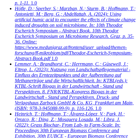
p. 1-11.
1.0
Höfle, D.; Sperber, S.; Marzban, N.; Sturm, B.; Hoffmann, T.;
Antonietti, M.; Berg, G.; Abdelfattah, A.
(2024): Using
artificial humic acid to encounter the effects of climate change
induced droughts on soil microbiome. In: 10th Theodor
Escherich Symposium - Abstract Book. 10th Theodor
Escherich Symposium on Microbiome Research. Graz, p. 35-
36. Online:
https://www.medunigraz.at/frontend/user_upload/themen-
forschung/ff-mikrobiom/pdf/Theodor-Escherich-Symposium-
Abstract-Book.pdf
1.0
Lemmer, A.; Brandhorst, C.; Herrmann, C.; Güsewell, J.;
Eltrop, L.
(2023): Nutzung von Landschaftspflegematerial -
Einfluss des Erntezeitpunktes und der Aufbereitung auf
Methanerträge und die Wirtschaftlichkeit. In: KTBL(eds.):
KTBL-Schrift Biogas in der Landwirtschaft - Stand und
Perspektiven. 8. FNR/KTBL-Kongress Biogas in der
Landwirtschaft - Stand und Perspektiven. Druck- und
Verlagshaus Zarbock GmbH & Co. KG, Frankfurt am Main,
(ISBN: 978-3-945088-99-9), p. 116-126.
1.0
Heinrich, T.; Hoffmann, T.; Álvarez-López, V.; Park, H.;
Orozco, R.; Ding, Z.; Mosquera Losada, M.; Libra, J.
(2022): Grass Biochar- From Lab- to Farm-Scale. In:
Proceedings 30th European Biomass Conference and
Exhibition. 30th EUBCE - European Biomass Conference