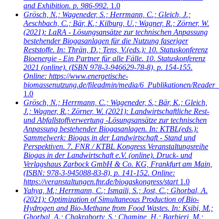
and Exhibition. p. 986-992.
1.0
Grösch, N.; Wageneder, S.; Herrmann, C.; Gleich, J.;
Aeschbach, C.; Bär, K.; Kilburg, U.; Wagner, R.; Zörner, W.
(2021): LaRA - Lösungsansätze zur technischen Anpassung
bestehender Biogasanlagen für die Nutzung faseriger
Reststoffe. In: Thrän, D.; Tens, V.(eds.): 10. Statuskonferenz
Bioenergie - Ein Partner für alle Fälle. 10. Statuskonferenz
2021 (online). (ISBN 978-3-946629-78-8), p. 154-155.
Online: https://www.energetische-
biomassenutzung.de/fileadmin/media/6_Publikationen/Reader_
1.0
Grösch, N.; Herrmann, C.; Wageneder, S.; Bär, K.; Gleich,
J.; Wagner, R.; Zörner, W.
(2021): Landwirtschaftliche Rest-
und Abfallstoffverwertung -Lösungsansätze zur technischen
Anpassung bestehender Biogasanlagen. In: KTBL(eds.):
Sammelwerk: Biogas in der Landwirtschaft - Stand und
Perspektiven. 7. FNR / KTBL Kongress Veranstaltungsreihe
Biogas in der Landwirtschaft e.V. (online). Druck- und
Verlagshaus Zarbock GmbH & Co. KG, Frankfurt am Main,
(ISBN: 978-3-945088-83-8), p. 141-152. Online:
https://veranstaltungen.fnr.de/biogaskongress/start
1.0
Yahya, M.; Herrmann, C.; Ismaili, S.; Jost, C.; Ghorbal, A.
(2021): Optimization of Simultaneous Production of Bio-
Hydrogen and Bio-Methane from Food Wastes. In: Ksibi, M.;
Ghorbal, A.; Chakraborty, S.; Chamine, H.; Barbieri, M.;