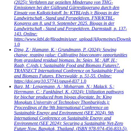
(2025): Verfahren zur gezielten Minderung von THG-
Emissionen bei der Gülleund Gärrestlagerung durch den
Einsatz von Kalkstickstoff. In: KTBL(eds.): Biogas in der
Landwirtschaft - Stand und Perspektiven. FNR/KTBL-
Kongress am 8. und 9. September 2025. Biogas in der
Landwirtschaft - Stand und Perspektiven. Darmstadt, p. 137-
143. Online:
https://www.ktbl.de/fileadmin/user_upload/Allgemeines/Dow
1.0
Ding, Z.; Hamann, K.; Grundmann, P.
(2024): Sowing
change, reaping value: Cultivating bioeconomy opportunities
from grassland residual biomass. In: Spies, M.; Alff, H.;
Raab, C.(eds.): Sustainable Food and Biomass Futures?.
TRANSECT International Conference on Sustainable Food
and Biomass Futures. Eberswalde, p. 51-55. Online:
https://doi.org/10.57741/opus4-837
1.0
Barz, M.; Lengemann, A.; Moharram, N.; Malack, S.;
Herrmann, C.; Fankhänel, K.
(2024): Utilization pathways
for biochar produced from biogas digestate. In: King
Mongkuts University of Technology Thonburi(eds.):
Proceedings of the 9th International Conference on
Sustainable Energy and Environment (SEE 2024). 9th
International Conference on Sustainable Energy and
Environment (SEE 2024): Securing a Sustainable Net-Zero
Future Now. Bangkok, Thailand, (ISBN 978-974-456-833-5),