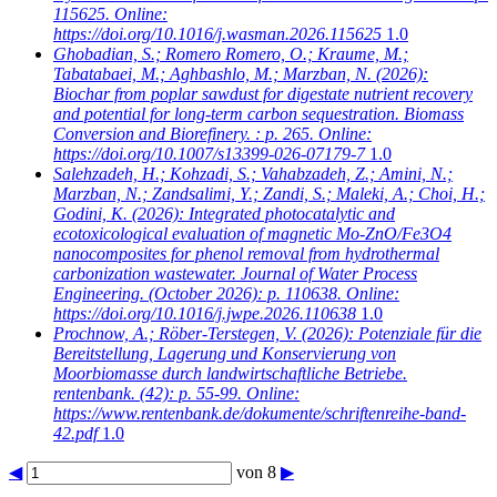
115625. Online:
https://doi.org/10.1016/j.wasman.2026.115625
1.0
Ghobadian, S.; Romero Romero, O.; Kraume, M.;
Tabatabaei, M.; Aghbashlo, M.; Marzban, N.
(2026):
Biochar from poplar sawdust for digestate nutrient recovery
and potential for long-term carbon sequestration. Biomass
Conversion and Biorefinery. : p. 265. Online:
https://doi.org/10.1007/s13399-026-07179-7
1.0
Salehzadeh, H.; Kohzadi, S.; Vahabzadeh, Z.; Amini, N.;
Marzban, N.; Zandsalimi, Y.; Zandi, S.; Maleki, A.; Choi, H.;
Godini, K.
(2026): Integrated photocatalytic and
ecotoxicological evaluation of magnetic Mo-ZnO/Fe3O4
nanocomposites for phenol removal from hydrothermal
carbonization wastewater. Journal of Water Process
Engineering. (October 2026): p. 110638. Online:
https://doi.org/10.1016/j.jwpe.2026.110638
1.0
Prochnow, A.; Röber-Terstegen, V.
(2026): Potenziale für die
Bereitstellung, Lagerung und Konservierung von
Moorbiomasse durch landwirtschaftliche Betriebe.
rentenbank. (42): p. 55-99. Online:
https://www.rentenbank.de/dokumente/schriftenreihe-band-
42.pdf
1.0
◀
von 8
▶