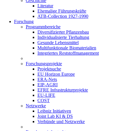
Geschichte
Literatur
Ehemalige Führungskräfte
ATB-Collection 1927-1990
Forschung
Programmbereiche
Diversifizierter Pflanzenbau
Individualisierte Tierhaltung
Gesunde Lebensmittel
Multifunktionale Biomaterialien
Integriertes Reststoffmanagement
Forschungsprojekte
Projektsuche
EU Horizon Europe
ERA-Nets
EIP-AGRI
EFRE Infrastrukturprojekte
EU-LIFE
COST
Netzwerke
Leibniz Initiativen
Joint Lab KI & DS
Verbünde und Netzwerke