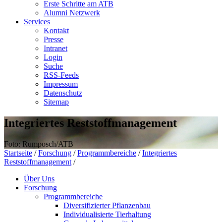
Erste Schritte am ATB
Alumni Netzwerk
Services
Kontakt
Presse
Intranet
Login
Suche
RSS-Feeds
Impressum
Datenschutz
Sitemap
Integriertes Reststoffmanagement
Foto: Rumposch/ATB
Startseite
/
Forschung
/
Programmbereiche
/
Integriertes
Reststoffmanagement
/
Über Uns
Forschung
Programmbereiche
Diversifizierter Pflanzenbau
Individualisierte Tierhaltung