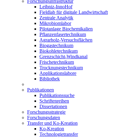
Forschungsinfrastruktur
Leibniz-InnoHof
Fieldlab für digitale Landwirtschaft
Zentrale Analytik
Mikrobiomlabor
Pilotanlage Biochemikalien
Pflanzenfasertechnikum
Agrarholz-Versuchsflächen
Biogastechnikum
Biokohletechnikum
Grenzschicht-Windkanal
Frischetechnikum
Trocknungstechnikum
Applikationslabore
Bibliothek
Publikationen
Publikationssuche
Schriftenreihen
Dissertationen
Forschungsstrategie
Forschungsdaten
Transfer und Ko-Kreation
Ko-Kreation
Technologietransfer