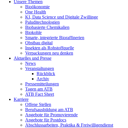
Unsere Themen
Bioökonomie
One Health
KI, Data Science und Digitale Zwillinge
Paluditechnologien
Biobasierte Chemikalien
Biokohle
Smarte, integrierte Bioraffinerien
Obstbau digital
Insekten als Rohstoffquelle
Verpackungen neu denken
Aktuelles und Presse
News
Veranstaltungen
Rückblick
Archiv
Pressemitteilungen
Tagen am ATB
ATB Fact Sheet
Karriere
Offene Stellen
Berufsausbildung am ATB
Angebote für Promovierende
Angebote für Postdocs
Abschlussarbeiten, Praktika & Freiwilligendienst