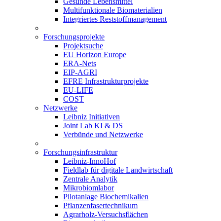
Gesunde Lebensmittel
Multifunktionale Biomaterialien
Integriertes Reststoffmanagement
Forschungsprojekte
Projektsuche
EU Horizon Europe
ERA-Nets
EIP-AGRI
EFRE Infrastrukturprojekte
EU-LIFE
COST
Netzwerke
Leibniz Initiativen
Joint Lab KI & DS
Verbünde und Netzwerke
Forschungsinfrastruktur
Leibniz-InnoHof
Fieldlab für digitale Landwirtschaft
Zentrale Analytik
Mikrobiomlabor
Pilotanlage Biochemikalien
Pflanzenfasertechnikum
Agrarholz-Versuchsflächen