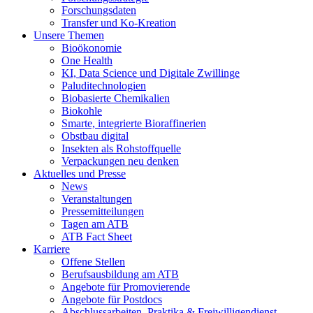
Forschungsdaten
Transfer und Ko-Kreation
Unsere Themen
Bioökonomie
One Health
KI, Data Science und Digitale Zwillinge
Paluditechnologien
Biobasierte Chemikalien
Biokohle
Smarte, integrierte Bioraffinerien
Obstbau digital
Insekten als Rohstoffquelle
Verpackungen neu denken
Aktuelles und Presse
News
Veranstaltungen
Pressemitteilungen
Tagen am ATB
ATB Fact Sheet
Karriere
Offene Stellen
Berufsausbildung am ATB
Angebote für Promovierende
Angebote für Postdocs
Abschlussarbeiten, Praktika & Freiwilligendienst