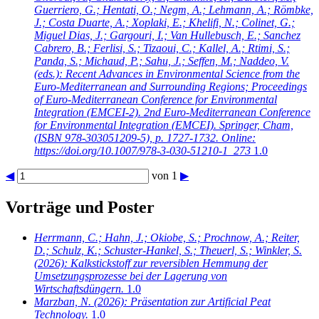
Guerriero, G.; Hentati, O.; Negm, A.; Lehmann, A.; Römbke,
J.; Costa Duarte, A.; Xoplaki, E.; Khelifi, N.; Colinet, G.;
Miguel Dias, J.; Gargouri, I.; Van Hullebusch, E.; Sanchez
Cabrero, B.; Ferlisi, S.; Tizaoui, C.; Kallel, A.; Rtimi, S.;
Panda, S.; Michaud, P.; Sahu, J.; Seffen, M.; Naddeo, V.
(eds.): Recent Advances in Environmental Science from the
Euro-Mediterranean and Surrounding Regions; Proceedings
of Euro-Mediterranean Conference for Environmental
Integration (EMCEI-2). 2nd Euro-Mediterranean Conference
for Environmental Integration (EMCEI). Springer, Cham,
(ISBN 978-303051209-5), p. 1727-1732. Online:
https://doi.org/10.1007/978-3-030-51210-1_273
1.0
◀
von 1
▶
Vorträge und Poster
Herrmann, C.; Hahn, J.; Okiobe, S.; Prochnow, A.; Reiter,
D.; Schulz, K.; Schuster-Hankel, S.; Theuerl, S.; Winkler, S.
(2026): Kalkstickstoff zur reversiblen Hemmung der
Umsetzungsprozesse bei der Lagerung von
Wirtschaftsdüngern.
1.0
Marzban, N.
(2026): Präsentation zur Artificial Peat
Technology.
1.0