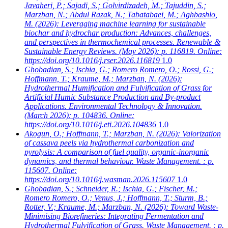
Javaheri, P.; Sajadi, S.; Golvirdizadeh, M.; Tajuddin, S.;
Marzban, N.; Abdul Razak, N.; Tabatabaei, M.; Aghbashlo,
M.
(2026): Leveraging machine learning for sustainable
biochar and hydrochar production: Advances, challenges,
and perspectives in thermochemical processes. Renewable &
Sustainable Energy Reviews. (May 2026): p. 116819. Online:
https://doi.org/10.1016/j.rser.2026.116819
1.0
Ghobadian, S.; Ischia, G.; Romero Romero, O.; Rossi, G.;
Hoffmann, T.; Kraume, M.; Marzban, N.
(2026):
Hydrothermal Humification and Fulvification of Grass for
Artificial Humic Substance Production and By-product
Applications. Environmental Technology & Innovation.
(March 2026): p. 104836. Online:
https://doi.org/10.1016/j.eti.2026.104836
1.0
Akogun, O.; Hoffmann, T.; Marzban, N.
(2026): Valorization
of cassava peels via hydrothermal carbonization and
pyrolysis: A comparison of fuel quality, organic-inorganic
dynamics, and thermal behaviour. Waste Management. : p.
115607. Online:
https://doi.org/10.1016/j.wasman.2026.115607
1.0
Ghobadian, S.; Schneider, R.; Ischia, G.; Fischer, M.;
Romero Romero, O.; Venus, J.; Hoffmann, T.; Sturm, B.;
Rotter, V.; Kraume, M.; Marzban, N.
(2026): Toward Waste-
Minimising Biorefineries: Integrating Fermentation and
Hydrothermal Fulvification of Grass. Waste Management. : p.