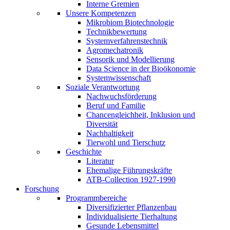
Interne Gremien
Unsere Kompetenzen
Mikrobiom Biotechnologie
Technikbewertung
Systemverfahrenstechnik
Agromechatronik
Sensorik und Modellierung
Data Science in der Bioökonomie
Systemwissenschaft
Soziale Verantwortung
Nachwuchsförderung
Beruf und Familie
Chancengleichheit, Inklusion und
Diversität
Nachhaltigkeit
Tierwohl und Tierschutz
Geschichte
Literatur
Ehemalige Führungskräfte
ATB-Collection 1927-1990
Forschung
Programmbereiche
Diversifizierter Pflanzenbau
Individualisierte Tierhaltung
Gesunde Lebensmittel